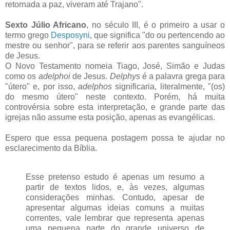
retornada a paz, viveram até
Trajano
".
Sexto Júlio Africano
, no século III, é o primeiro a usar o
termo grego
Desposyni
, que significa "do ou pertencendo ao
mestre ou senhor", para se referir aos parentes sanguíneos
de Jesus.
O Novo Testamento nomeia Tiago, José, Simão e Judas
como os
adelphoi
de Jesus.
Delphys
é a palavra grega para
"útero" e, por isso,
adelphos
significaria, literalmente, "(os)
do mesmo útero" neste contexto. Porém, há muita
controvérsia sobre esta interpretação, e grande parte das
igrejas não assume esta posição, apenas as evangélicas.
Espero que essa pequena
postagem
possa te ajudar no
esclarecimento da Bíblia.
Esse pretenso estudo é apenas um resumo a
partir de textos lidos, e, às vezes, algumas
considerações minhas. Contudo, apesar de
apresentar algumas ideias comuns a muitas
correntes, vale lembrar que representa apenas
uma pequena parte do grande universo de