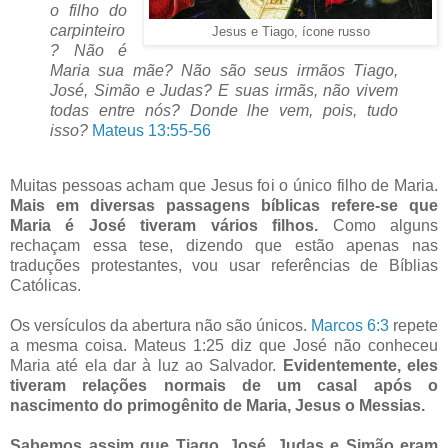
o filho do
carpinteiro
Jesus e Tiago, ícone russo
? Não é
Maria sua mãe? Não são seus irmãos Tiago,
José, Simão e Judas? E suas irmãs, não vivem
todas entre nós? Donde lhe vem, pois, tudo
isso?
Mateus 13:55-56
Muitas pessoas acham que Jesus foi o único filho de Maria.
Mais em diversas passagens bíblicas refere-se que
Maria é José tiveram vários filhos.
Como alguns
rechaçam essa tese, dizendo que estão apenas nas
traduções protestantes, vou usar referências de Bíblias
Católicas.
Os versículos da abertura não são únicos.
Marcos 6:3
repete
a mesma coisa. Mateus 1:25 diz que José não conheceu
Maria até ela dar à luz ao Salvador.
Evidentemente, eles
tiveram relações normais de um casal após o
nascimento do
primogênito
de Maria, Jesus o Messias.
Sabemos assim que Tiago, José, Judas e Simão eram