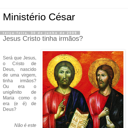
Ministério César
terça-feira, 30 de junho de 2009
Jesus Cristo tinha irmãos?
Será que Jesus,
o Cristo de
Deus, nascido
de uma virgem,
tinha irmãos?
Ou era o
unigênito
de
Maria como o
era (e é) de
Deus?
Não é este