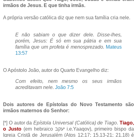
irmãos de Jesus. E que tinha irmãs.
A própria versão católica diz que nem sua
família
cria nele.
E não sabiam o que dizer dele. Disse-lhes,
porém, Jesus: É só em sua pátria e em sua
família que um profeta é menosprezado.
Mateus
13:57
O Apóstolo João, autor do Quarto Evangelho diz:
Com efeito, nem mesmo os seus irmãos
acreditavam nele.
João 7:5
Dois autores de Epístolas do Novo Testamento são
irmãos maternos do Senhor:
[*] O autor da
Epístola Universal (Católica) de Tiago
.
Tiago,
o Justo
(em hebraico יעקב i.e.Yaaqov), primeiro bispo da
Igreja Cristã de Jerusalém (
Atos
12:17; 15.13-21; 21.18) é