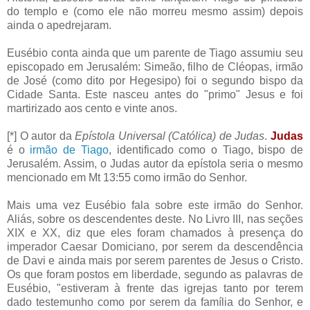
do templo e (como ele não morreu mesmo assim) depois
ainda o apedrejaram.
Eusébio conta ainda que um parente de Tiago assumiu seu
episcopado em Jerusalém: Simeão, filho de
Cléopas
, irmão
de José (como dito por
Hegesipo
) foi o segundo bispo da
Cidade Santa. Este nasceu antes do "primo" Jesus e foi
martirizado aos cento e vinte anos.
[*] O autor da
Epístola Universal (Católica) de Judas
.
Judas
é o
irmão de Tiago
, identificado como o Tiago, bispo de
Jerusalém. Assim, o Judas autor da epístola seria o mesmo
mencionado em
Mt
13:55 como irmão do Senhor.
Mais uma vez Eusébio fala sobre este irmão do Senhor.
Aliás, sobre os descendentes deste. No Livro III, nas
seções
XIX e XX, diz que eles foram chamados à presença do
imperador
Caesar
Domiciano
, por serem da
descendência
de
Davi
e ainda mais por serem parentes de Jesus o Cristo.
Os que foram postos em liberdade, segundo as palavras de
Eusébio, "estiveram à frente das igrejas tanto por terem
dado testemunho como por serem da família do Senhor, e