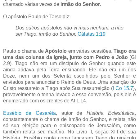
chamado várias vezes de
irmão do Senhor
.
O apóstolo Paulo de Tarso diz:
Dos outros apóstolos não vi mais nenhum, a não
ser Tiago, irmão do Senhor.
Gálatas 1:19
Paulo o chama de
Apóstolo
em várias ocasiões.
Tiago era
uma das colunas da Igreja, junto com Pedro e João
(
Gl
2.9). Tiago não era um discípulo do Senhor quando este
ainda andava pela Terra ensinando. Ele não era um dos
Doze, nem um dos Setenta escolhidos pelo Senhor e
enviados para anunciar o Reino de Deus. Uma aparição do
Cristo
ressurreto
a Tiago após Sua
ressurreição
(
I
Co
15.7
),
provavelmente o tenha levado a essa conversão, pois ele é
enumerado com os crentes de
At
1.14.
Eusébio de
Cesaréia
, autor de
História
Eclesiástica
,
constantemente o chama de Irmão do Senhor, e relata não
só sua eleição para o episcopado de Jerusalém, como
também relata seu martírio. No Livro II,
seção
XIII de sua
História, Eusébio conta como lançaram Tiago do pináculo