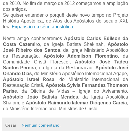
de 2010. No fim de março de 2012 começamos a ampliação
dos artigos.
Se quiser entender o porquê deste novo tempo no Projeto
História Apostólica, de Atos dos Apóstolos do século XXI,
leia
Expansão da série apostólica
.
Neste artigo conheceremos
Apóstolo Carlos Edilson da
Costa Cazemiro
, da Igreja Batista Shekinah,
Apóstolo
José Ribeiro dos Santos
, da Igreja Ministério Apostólico
da Restauração,
Apóstolo Ademilson Florentino
, da
Comunidade Cristã Florescer,
Apóstolo José Tadeu
Santos Pereira
, da Igreja da Restauração,
Apóstolo José
Orlando Dias
, do Ministério Apostólico Internacional Ágape,
Apóstolo Israel Rosa
, do Ministério Internacional da
Restauração Cristã,
Apóstola Sylvia Fernandez Thomson
Parise
, da Oficina de Vidas – Igreja do Avivamento,
Apóstolo João Batista Mendes
, da Igreja Apostólica
Shalom, e
Apóstolo Raimundo Iatemar Diógenes Garcia
,
do Ministério Internacional Ministros de Cristo.
César
Nenhum comentário: