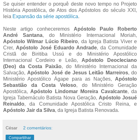
Se quiser entender o porquê deste novo tempo no Projeto
História Apostólica, de Atos dos Apóstolos do século XXI,
leia
Expansão da série apostólica
.
Neste artigo conheceremos
Apóstolo Paulo Roberto
André Santana
, do Ministério Internacional Moriah,
Apóstolo Wilmar Lúcio Ribeiro
, da Igreja Batista Viver e
Crer,
Apóstolo José Eduardo Andrade
, da Comunidade
Cristã de Biritiba Ussú e do Ministério Apostólico
Internacional Cordeiro e Leão,
Apóstolo Deocleciano
(Deo) da Costa Paixão
, do Ministério Internacional da
Salvação,
Apóstolo José de Jesus Leitão Marreiros
, do
Ministério Apostólico Ágape para as Nações,
Apóstolo
Sebastião da Costa Veloso
, do Ministério Geração
Apostólica,
Apóstolo Lindomar Moreira Cavalcante
, da
Igreja Tabernáculo Batista Nova Geração,
Apóstolo Josué
Reinaldo
, da Comunidade Apostólica Cristo Reina, e
Apóstolo Jair da Silva
, da Igreja Batista Renovada.
César
2 comentários:
Compartilhar