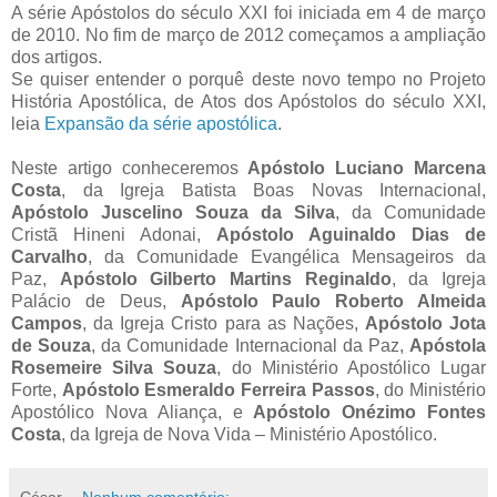
A série Apóstolos do século XXI foi iniciada em 4 de março
de 2010. No fim de março de 2012 começamos a ampliação
dos artigos.
Se quiser entender o porquê deste novo tempo no Projeto
História Apostólica, de Atos dos Apóstolos do século XXI,
leia
Expansão da série apostólica
.
Neste artigo conheceremos
Apóstolo Luciano Marcena
Costa
, da Igreja Batista Boas Novas Internacional,
Apóstolo Juscelino Souza da Silva
, da Comunidade
Cristã Hineni Adonai,
Apóstolo Aguinaldo Dias de
Carvalho
, da Comunidade Evangélica Mensageiros da
Paz,
Apóstolo Gilberto Martins Reginaldo
, da Igreja
Palácio de Deus,
Apóstolo Paulo Roberto Almeida
Campos
, da Igreja Cristo para as Nações,
Apóstolo Jota
de Souza
, da Comunidade Internacional da Paz,
Apóstola
Rosemeire Silva Souza
, do Ministério Apostólico Lugar
Forte,
Apóstolo Esmeraldo Ferreira Passos
, do Ministério
Apostólico Nova Aliança, e
Apóstolo Onézimo Fontes
Costa
, da Igreja de Nova Vida – Ministério Apostólico.
César
Nenhum comentário: