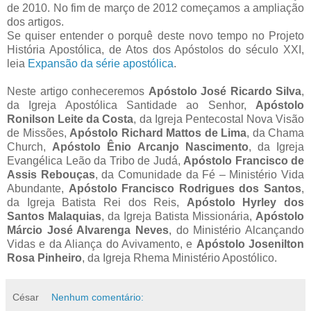
de 2010. No fim de março de 2012 começamos a ampliação
dos artigos.
Se quiser entender o porquê deste novo tempo no Projeto
História Apostólica, de Atos dos Apóstolos do século XXI,
leia
Expansão da série apostólica
.
Neste artigo conheceremos
Apóstolo José Ricardo Silva
,
da Igreja Apostólica Santidade ao Senhor,
Apóstolo
Ronilson Leite da Costa
, da Igreja Pentecostal Nova Visão
de Missões,
Apóstolo Richard Mattos de Lima
, da Chama
Church,
Apóstolo Ênio Arcanjo Nascimento
, da Igreja
Evangélica Leão da Tribo de Judá,
Apóstolo Francisco de
Assis Rebouças
, da Comunidade da Fé – Ministério Vida
Abundante,
Apóstolo Francisco Rodrigues dos Santos
,
da Igreja Batista Rei dos Reis,
Apóstolo Hyrley dos
Santos Malaquias
, da Igreja Batista Missionária,
Apóstolo
Márcio José Alvarenga Neves
, do Ministério Alcançando
Vidas e da Aliança do Avivamento, e
Apóstolo Josenilton
Rosa Pinheiro
, da Igreja Rhema Ministério Apostólico.
César
Nenhum comentário: