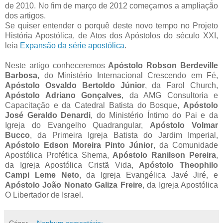
de 2010. No fim de março de 2012 começamos a ampliação
dos artigos.
Se quiser entender o porquê deste novo tempo no Projeto
História Apostólica, de Atos dos Apóstolos do século XXI,
leia
Expansão da série apostólica
.
Neste artigo conheceremos
Apóstolo Robson Berdeville
Barbosa
, do Ministério Internacional Crescendo em Fé,
Apóstolo Osvaldo Bertoldo Júnior
, da Farol Church,
Apóstolo Adriano Gonçalves
, da AMG Consultoria e
Capacitação e da Catedral Batista do Bosque,
Apóstolo
José Geraldo Denardi
, do Ministério Íntimo do Pai e da
Igreja do Evangelho Quadrangular,
Apóstolo Volmar
Bucco
, da Primeira Igreja Batista do Jardim Imperial,
Apóstolo Edson Moreira Pinto Júnior
, da Comunidade
Apostólica Profética Shema,
Apóstolo Ranilson Pereira
,
da Igreja Apostólica Cristã Vida,
Apóstolo Theophilo
Campi Leme Neto
, da Igreja Evangélica Javé Jiré, e
Apóstolo João Nonato Galiza Freire
, da Igreja Apostólica
O Libertador de Israel.
César
Nenhum comentário: