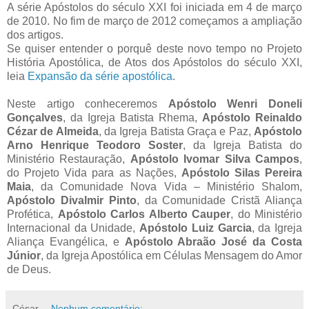
A série Apóstolos do século XXI foi iniciada em 4 de março
de 2010. No fim de março de 2012 começamos a ampliação
dos artigos.
Se quiser entender o porquê deste novo tempo no Projeto
História Apostólica, de Atos dos Apóstolos do século XXI,
leia
Expansão da série apostólica
.
Neste artigo conheceremos
Apóstolo Wenri Doneli
Gonçalves
, da Igreja Batista Rhema,
Apóstolo Reinaldo
Cézar de Almeida
, da Igreja Batista Graça e Paz,
Apóstolo
Arno Henrique Teodoro Soster
, da Igreja Batista do
Ministério Restauração,
Apóstolo Ivomar Silva Campos
,
do Projeto Vida para as Nações,
Apóstolo Silas Pereira
Maia
, da Comunidade Nova Vida – Ministério Shalom,
Apóstolo Divalmir Pinto
, da Comunidade Cristã Aliança
Profética,
Apóstolo Carlos Alberto Cauper
, do Ministério
Internacional da Unidade,
Apóstolo Luiz Garcia
, da Igreja
Aliança Evangélica, e
Apóstolo Abraão José da Costa
Júnior
, da Igreja Apostólica em Células Mensagem do Amor
de Deus.
César
Nenhum comentário: