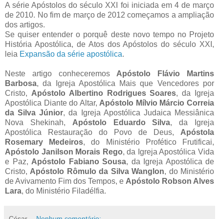
A série Apóstolos do século XXI foi iniciada em 4 de março
de 2010. No fim de março de 2012 começamos a ampliação
dos artigos.
Se quiser entender o porquê deste novo tempo no Projeto
História Apostólica, de Atos dos Apóstolos do século XXI,
leia
Expansão da série apostólica
.
Neste artigo conheceremos
Apóstolo Flávio Martins
Barbosa
, da Igreja Apostólica Mais que Vencedores por
Cristo,
Apóstolo Albertino Rodrigues Soares
, da Igreja
Apostólica Diante do Altar,
Apóstolo Mílvio Márcio Correia
da Silva Júnior
, da Igreja Apostólica Judaica Messiânica
Nova Shekinah,
Apóstolo Eduardo Silva
, da Igreja
Apostólica Restauração do Povo de Deus,
Apóstola
Rosemary Medeiros
, do Ministério Profético Frutificai,
Apóstolo Janilson Morais Rego
, da Igreja Apostólica Vida
e Paz,
Apóstolo Fabiano Sousa
, da Igreja Apostólica de
Cristo,
Apóstolo Rômulo da Silva Wanglon
, do Ministério
de Avivamento Fim dos Tempos, e
Apóstolo Robson Alves
Lara
, do Ministério Filadélfia.
César
Nenhum comentário: