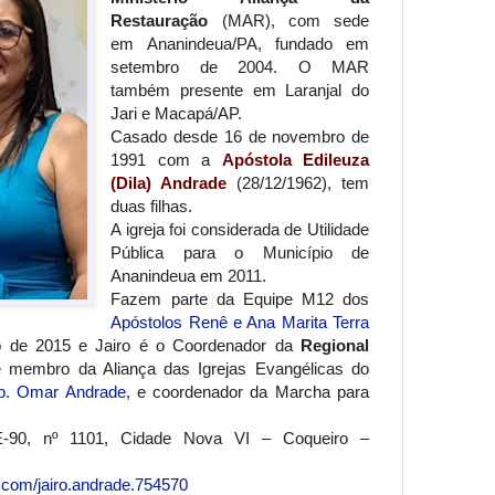
Restauração
(MAR), com sede
em Ananindeua/PA, fundado em
setembro de 2004. O MAR
também presente em Laranjal do
Jari e Macapá/AP.
Casado desde 16 de novembro de
1991 com a
Apóstola Edileuza
(Dila) Andrade
(28/12/1962), tem
duas filhas.
A igreja foi considerada de Utilidade
Pública para o Município de
Ananindeua em 2011.
Fazem parte da Equipe M12 dos
Apóstolos Renê e Ana Marita Terra
 de 2015 e Jairo é o Coordenador da
Regional
 membro da Aliança das Igrejas Evangélicas do
p. Omar Andrade
, e coordenador da Marcha para
-90, nº 1101, Cidade Nova VI – Coqueiro –
.com/jairo.andrade.754570