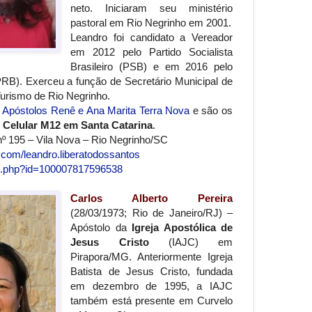
neto. Iniciaram seu ministério
pastoral em Rio Negrinho em 2001.
Leandro foi candidato a Vereador
em 2012 pelo Partido Socialista
Brasileiro (PSB) e em 2016 pelo
(PRB). Exerceu a função de Secretário Municipal de
rismo de Rio Negrinho.
s
Apóstolos Renê e Ana Marita Terra Nova
e são os
 Celular M12 em Santa Catarina
.
nº 195 – Vila Nova – Rio Negrinho/SC
.com/leandro.liberatodossantos
le.php?id=100007817596538
Carlos Alberto Pereira
(28/03/1973; Rio de Janeiro/RJ) –
Apóstolo da
Igreja Apostólica de
Jesus Cristo
(IAJC) em
Pirapora/MG. Anteriormente Igreja
Batista de Jesus Cristo, fundada
em dezembro de 1995, a IAJC
também está presente em Curvelo