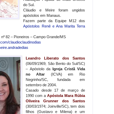
do Sul.
Cláudio e Meire foram ungidos
apóstolos em Manaus.
Fazem parte da Equipe M12 dos
Apóstolos Renê e Ana Marita Terra
, nº 82 – Pioneiros – Campo Grande/MS
.com/claudioclaudinodias
eire.andradedias
Leandro Liberato dos Santos
(06/09/1969; São Bento do Sul/SC)
– Apóstolo da
Igreja Cristã Vida
no Altar
(ICVA) em Rio
Negrinho/SC, fundada em
setembro de 2004.
Casado desde 17 de março de
1990 com a
Apóstola Mara Rúbia
Oliveira Grunner dos Santos
(30/03/1974; Joinville/SC), tem dois
filhos (Gustavo e Milena) e um