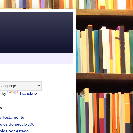
d by
Translate
es
o Testamento
olos do século XXI
olos por estado