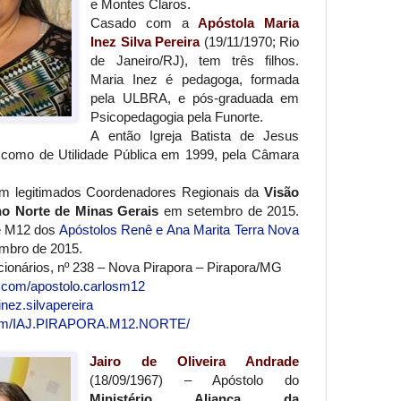
e Montes Claros.
Casado com a
Apóstola Maria
Inez Silva Pereira
(19/11/1970; Rio
de Janeiro/RJ), tem três filhos.
Maria Inez é pedagoga, formada
pela ULBRA, e pós-graduada em
Psicopedagogia pela Funorte.
A então Igreja Batista de Jesus
a como de Utilidade Pública em 1999, pela Câmara
ram legitimados Coordenadores Regionais da
Visão
o Norte de Minas Gerais
em setembro de 2015.
pe M12 dos
Apóstolos Renê e Ana Marita Terra Nova
mbro de 2015.
ionários, nº 238 – Nova Pirapora – Pirapora/MG
.com/apostolo.carlosm12
nez.silvapereira
.com/IAJ.PIRAPORA.M12.NORTE/
Jairo de Oliveira Andrade
(18/09/1967) – Apóstolo do
Ministério Aliança da