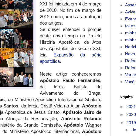
XXI foi iniciada em 4 de março
Assem
de 2010. No fim de março de
Aviv
2012 começamos a ampliação
Evan
dos artigos.
foi os
Se quiser entender o porquê
minha
deste novo tempo no Projeto
minha
História Apostólica, de Atos
Notíc
dos Apóstolos do século XXI,
Novo
leia
Expansão da série
Refor
apostólica
.
Refor
Neste artigo conheceremos
Varia
Apóstolo Paulo Fernandes
,
Você 
da Igreja Batista do
Avivamento do Braga,
Arquivo
as
, do Ministério Apostólico Internacional Shalom,
s Santos
, da Igreja Cristã Vida no Altar,
Apóstolo
►
202
eja Apostólica de Jesus Cristo,
Apóstolo Jairo de
►
202
rio Aliança da Restauração,
Apóstolo Rolando
▼
201
Ministério da Grande Comissão,
Apóstolo Wagner
►
d
 do Ministério Apostólico Internacional,
Apóstolo