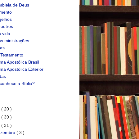
bleia de Deus
amento
gelhos
 outros
 vida
s ministrações
ias
 Testamento
ma Apostólica Brasil
ma Apostólica Exterior
das
conhece a Bíblia?
1
( 20 )
0
( 39 )
9
( 31 )
ezembro
( 3 )