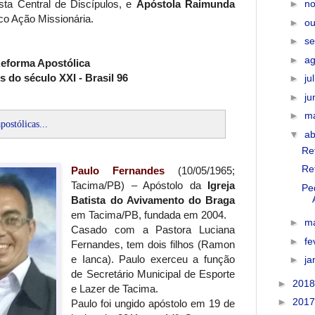
ista Central de Discípulos, e
Apóstola Raimunda
►
n
ico Ação Missionária.
►
ou
►
s
►
a
eforma Apostólica
 do século XXI - Brasil 96
►
ju
►
j
►
m
postólicas...
▼
ab
Re
Re
Paulo Fernandes
(10/05/1965;
Tacima/PB) – Apóstolo da
Igreja
Pe
Batista do Avivamento do Braga
em Tacima/PB, fundada em 2004.
►
m
Casado com a Pastora Luciana
►
fe
Fernandes, tem dois filhos (Ramon
e Ianca). Paulo exerceu a função
►
ja
de Secretário Municipal de Esporte
►
201
e Lazer de Tacima.
►
201
Paulo foi ungido apóstolo em 19 de