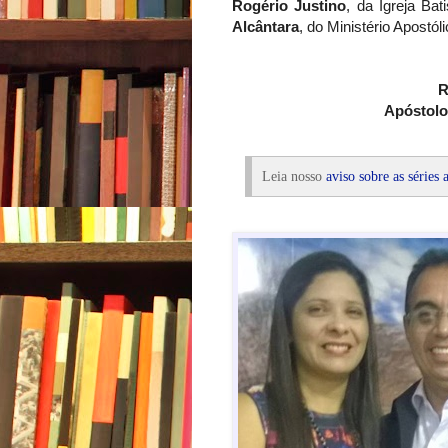
Rogério Justino
, da Igreja Bat
Alcântara
, do Ministério Apostól
R
Apóstolos
Leia nosso
aviso sobre as séries a