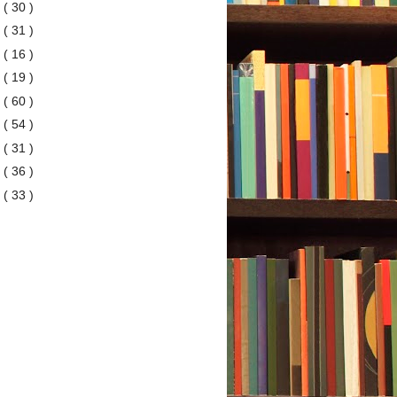
6
( 30 )
5
( 31 )
4
( 16 )
3
( 19 )
2
( 60 )
1
( 54 )
0
( 31 )
9
( 36 )
8
( 33 )