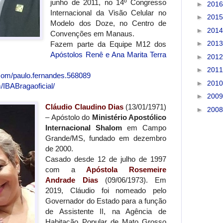
junho de 2011, no 14º Congresso
►
201
Internacional da Visão Celular no
►
201
Modelo dos Doze, no Centro de
►
201
Convenções em Manaus.
►
201
Fazem parte da Equipe M12 dos
Apóstolos Renê e Ana Marita Terra
►
201
►
201
com/paulo.fernandes.568089
►
201
/IBABragaoficial/
►
200
Cláudio Claudino Dias
(13/01/1971)
►
200
– Apóstolo do
Ministério Apostólico
Internacional Shalom
em Campo
Grande/MS, fundado em dezembro
de 2000.
Casado desde 12 de julho de 1997
com a
Apóstola Rosemeire
Andrade Dias
(09/06/1973). Em
2019, Cláudio foi nomeado pelo
Governador do Estado para a função
de Assistente II, na Agência de
Habitação Popular de Mato Grosso