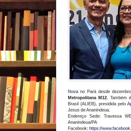
Nova
no Pará desde dezembro
Metropolitana M12
. Também é
Brasil (ALIEB), presidida pelo
A
Jesus de Ananindeua.
Endereço Sede: Travessa WE
Ananindeua/PA
Facebook:
https://www.facebook