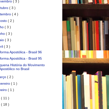
ovembro
( 3 )
tubro
( 3 )
etembro
( 4 )
gosto
( 2 )
lho
( 3 )
unho
( 3 )
aio
( 3 )
ril
( 3 )
forma Apostólica - Brasil 96
forma Apostólica - Brasil 95
quena História do Movimento
Apostólico no Brasil
arço
( 2 )
vereiro
( 1 )
neiro
( 1 )
8
( 11 )
7
( 18 )