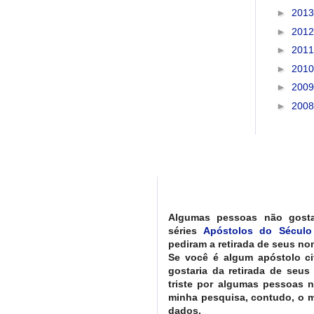
►
201
►
201
►
201
►
201
►
200
►
200
Algumas pessoas não gost
séries
Apóstolos do Século
pediram a retirada de seus nom
Se você é algum apóstolo ci
gostaria da retirada de seus
triste por algumas pessoas 
minha pesquisa, contudo, o ma
dados.