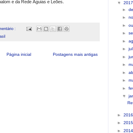
Shalom e da Rede Águias e Leões.
▼
201
►
d
►
n
►
ou
entário :
►
s
sil
►
a
►
ju
Página inicial
Postagens mais antigas
►
j
►
m
►
ab
►
m
►
fe
▼
ja
Re
►
201
►
201
►
201