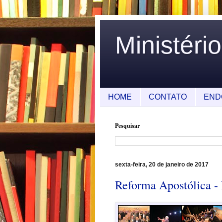
Ministéri
HOME
CONTATO
END
Pesquisar
sexta-feira, 20 de janeiro de 2017
Reforma Apostólica - 