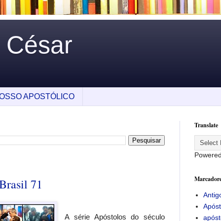
o César
OSSO APOSTÓLICO
Translate
Powere
Marcador
Brasil 71
Antig
Apóst
A série Apóstolos do século
apóst