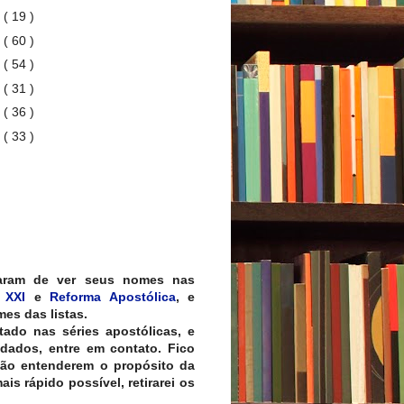
3
( 19 )
2
( 60 )
1
( 54 )
0
( 31 )
9
( 36 )
8
( 33 )
aram de ver seus nomes nas
 XXI
e
Reforma Apostólica
, e
es das listas.
tado nas séries apostólicas, e
 dados, entre em contato. Fico
não entenderem o propósito da
is rápido possível, retirarei os