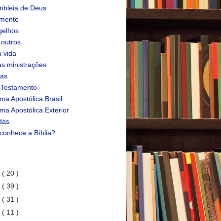
bleia de Deus
amento
gelhos
 outros
 vida
s ministrações
ias
 Testamento
ma Apostólica Brasil
ma Apostólica Exterior
das
conhece a Bíblia?
1
( 20 )
0
( 39 )
9
( 31 )
8
( 11 )