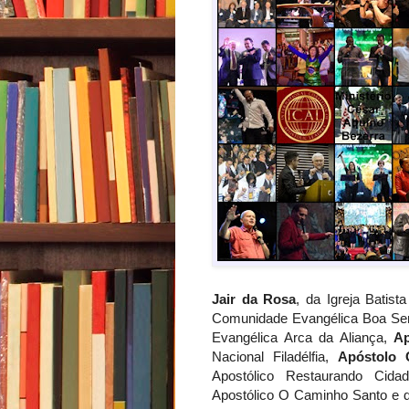
Jair da Rosa
, da Igreja Batist
Comunidade Evangélica Boa S
Evangélica Arca da Aliança,
Ap
Nacional Filadélfia,
Apóstolo 
Apostólico Restaurando Cid
Apostólico O Caminho Santo e d