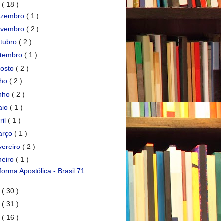
7
( 18 )
ezembro
( 1 )
ovembro
( 2 )
tubro
( 2 )
etembro
( 1 )
gosto
( 2 )
lho
( 2 )
unho
( 2 )
aio
( 1 )
ril
( 1 )
arço
( 1 )
vereiro
( 2 )
neiro
( 1 )
forma Apostólica - Brasil 71
6
( 30 )
5
( 31 )
4
( 16 )