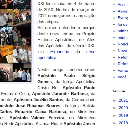
XXI foi iniciada em 4 de março
Assem
de 2010. No fim de março de
Aviv
2012 começamos a ampliação
Evan
dos artigos.
foi os
Se quiser entender o porquê
minha
deste novo tempo no Projeto
minha
História Apostólica, de Atos
Notíc
dos Apóstolos do século XXI,
Novo
leia
Expansão da série
Refor
apostólica
.
Refor
Neste artigo conheceremos
Varia
Apóstolo Paulo Sérgio
Você 
Gomes
, da Igreja Apostólica
Cristo Rei,
Apóstolo Paulo
Arquivo
a Frutos e Ceifa,
Apóstolo Jurandir Barbosa
, da
emente,
Apóstolo Jucélio Santos
, da Comunidade
►
202
óstolo José Ribamar Soares
, da Igreja Batista
►
202
Carlos Eduardo Caixa Barbosa
, do Ministério
►
201
ades,
Apóstolo Valmer Ferreira
, do Ministério
►
201
a Rede Apostólica Aliança Rio, e
Apóstolo Joseir