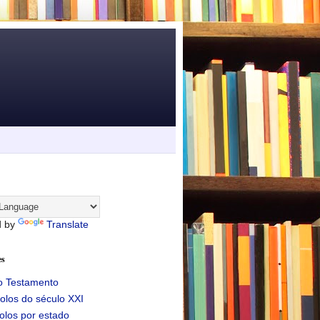
d by
Translate
es
o Testamento
olos do século XXI
olos por estado