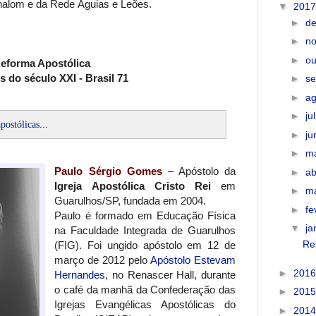
Shalom e da Rede Águias e Leões.
▼
201
►
d
►
n
►
ou
eforma Apostólica
 do século XXI - Brasil 71
►
s
►
a
►
ju
postólicas...
►
j
►
m
Paulo Sérgio Gomes
– Apóstolo da
►
ab
Igreja Apostólica Cristo Rei
em
►
m
Guarulhos/SP, fundada em 2004.
►
fe
Paulo é formado em Educação Física
▼
ja
na Faculdade Integrada de Guarulhos
Re
(FIG). Foi ungido apóstolo em 12 de
março de 2012 pelo
Apóstolo Estevam
►
201
Hernandes
, no Renascer Hall, durante
o café da manhã da Confederação das
►
201
Igrejas Evangélicas Apostólicas do
►
201