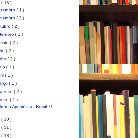
7
( 18 )
ezembro
( 1 )
ovembro
( 2 )
tubro
( 2 )
etembro
( 1 )
gosto
( 2 )
lho
( 2 )
unho
( 2 )
aio
( 1 )
ril
( 1 )
arço
( 1 )
vereiro
( 2 )
neiro
( 1 )
forma Apostólica - Brasil 71
6
( 30 )
5
( 31 )
4
( 16 )