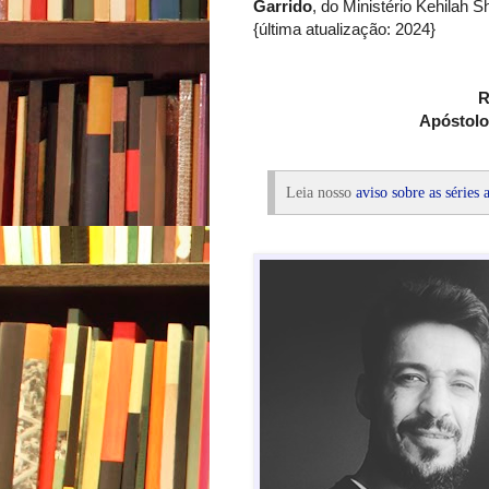
Garrido
, do Ministério Kehilah 
{última atualização: 2024}
R
Apóstolos
Leia nosso
aviso sobre as séries a