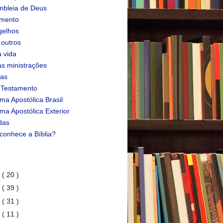
bleia de Deus
amento
gelhos
 outros
 vida
s ministrações
ias
 Testamento
ma Apostólica Brasil
ma Apostólica Exterior
das
conhece a Bíblia?
1
( 20 )
0
( 39 )
9
( 31 )
8
( 11 )