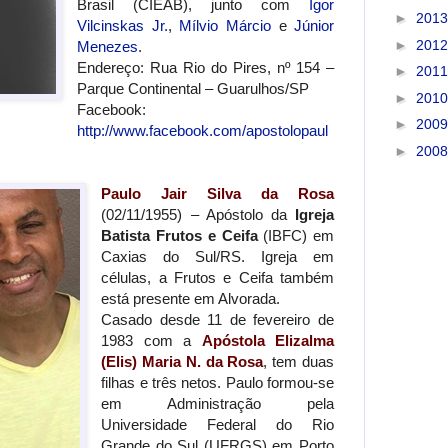
Brasil (CIEAB), junto com
Igor
►
201
Vilcinskas Jr.
,
Mílvio Márcio
e
Júnior
►
201
Menezes
.
Endereço: Rua Rio do Pires, nº 154 –
►
201
Parque Continental – Guarulhos/SP
►
201
Facebook:
►
200
http://www.facebook.com/apostolopaul
►
200
Paulo Jair Silva da Rosa
(02/11/1955) – Apóstolo da
Igreja
Batista Frutos e Ceifa
(IBFC) em
Caxias do Sul/RS. Igreja em
células, a Frutos e Ceifa também
está presente em Alvorada.
Casado desde 11 de fevereiro de
1983 com a
Apóstola Elizalma
(Elis) Maria N. da Rosa
, tem duas
filhas e três netos. Paulo formou-se
em Administração pela
Universidade Federal do Rio
Grande do Sul (UFRGS) em Porto