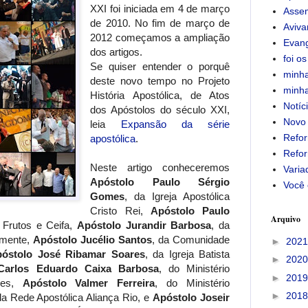
XXI foi iniciada em 4 de março
Assem
de 2010. No fim de março de
Aviv
2012 começamos a ampliação
Evan
dos artigos.
foi os
Se quiser entender o porquê
minha
deste novo tempo no Projeto
minha
História Apostólica, de Atos
Notíc
dos Apóstolos do século XXI,
Novo
leia
Expansão da série
Refor
apostólica
.
Refor
Neste artigo conheceremos
Varia
Apóstolo Paulo Sérgio
Você 
Gomes
, da Igreja Apostólica
Cristo Rei,
Apóstolo Paulo
Arquivo
a Frutos e Ceifa,
Apóstolo Jurandir Barbosa
, da
emente,
Apóstolo Jucélio Santos
, da Comunidade
►
202
óstolo José Ribamar Soares
, da Igreja Batista
►
202
Carlos Eduardo Caixa Barbosa
, do Ministério
►
201
ades,
Apóstolo Valmer Ferreira
, do Ministério
►
201
a Rede Apostólica Aliança Rio, e
Apóstolo Joseir