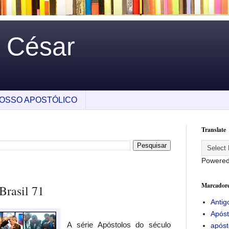
o César
OSSO APOSTÓLICO
Translate
Powere
Marcador
Brasil 71
Antig
Apóst
A série Apóstolos do século
apóst