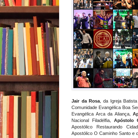
Jair da Rosa
, da Igreja Batist
Comunidade Evangélica Boa S
Evangélica Arca da Aliança,
Ap
Nacional Filadélfia,
Apóstolo 
Apostólico Restaurando Cid
Apostólico O Caminho Santo e d