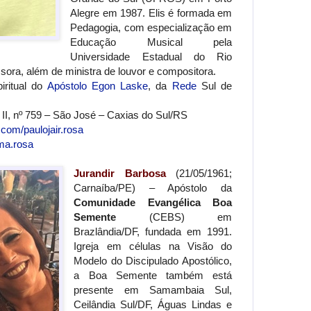
Alegre em 1987. Elis é formada em
Pedagogia, com especialização em
Educação Musical pela
Universidade Estadual do Rio
sora, além de ministra de louvor e compositora.
iritual do
Apóstolo Egon Laske
, da
Rede
Sul de
I, nº 759 – São José – Caxias do Sul/RS
com/paulojair.rosa
ma.rosa
Jurandir Barbosa
(21/05/1961;
Carnaíba/PE) – Apóstolo da
Comunidade Evangélica Boa
Semente
(CEBS) em
Brazlândia/DF, fundada em 1991.
Igreja em células na Visão do
Modelo do Discipulado Apostólico,
a Boa Semente também está
presente em Samambaia Sul,
Ceilândia Sul/DF, Águas Lindas e