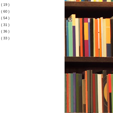
3
( 19 )
2
( 60 )
1
( 54 )
0
( 31 )
9
( 36 )
8
( 33 )