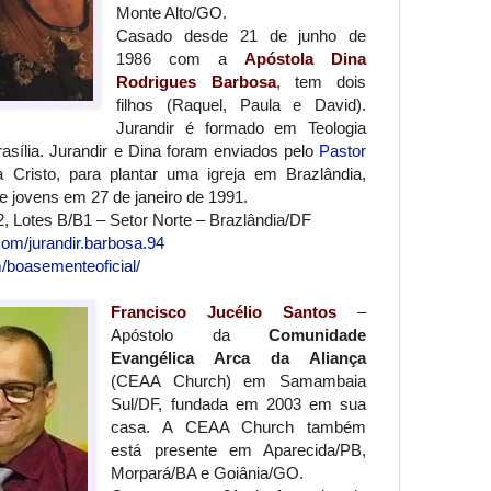
Monte Alto/GO.
Casado desde 21 de junho de
1986 com a
Apóstola Dina
Rodrigues Barbosa
, tem dois
filhos (Raquel, Paula e David).
Jurandir é formado em Teologia
asília. Jurandir e Dina foram enviados pelo
Pastor
a Cristo, para plantar uma igreja em Brazlândia,
 jovens em 27 de janeiro de 1991.
, Lotes B/B1 – Setor Norte – Brazlândia/DF
com/jurandir.barbosa.94
/boasementeoficial/
Francisco Jucélio Santos
–
Apóstolo da
Comunidade
Evangélica Arca da Aliança
(CEAA Church) em Samambaia
Sul/DF, fundada em 2003 em sua
casa. A CEAA Church também
está presente em Aparecida/PB,
Morpará/BA e Goiânia/GO.