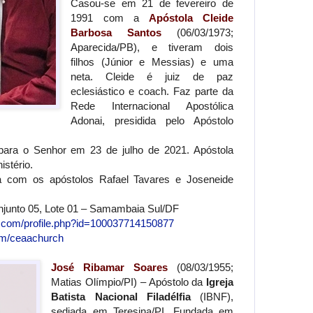
Casou-se em 21 de fevereiro de
1991 com a
Apóstola Cleide
Barbosa Santos
(06/03/1973;
Aparecida/PB), e tiveram dois
filhos (Júnior e Messias) e uma
neta. Cleide é juiz de paz
eclesiástico e coach. Faz parte da
Rede Internacional Apostólica
Adonai, presidida pelo Apóstolo
 para o Senhor em 23 de julho de 2021. Apóstola
istério.
com os apóstolos Rafael Tavares e Joseneide
junto 05, Lote 01 – Samambaia Sul/DF
.com/profile.php?id=100037714150877
om/ceaachurch
José Ribamar Soares
(08/03/1955;
Matias Olímpio/PI) – Apóstolo da
Igreja
Batista Nacional Filadélfia
(IBNF),
sediada em Teresina/PI. Fundada em