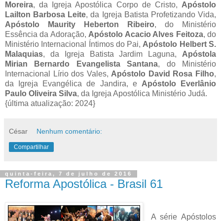
Moreira
, da Igreja Apostólica Corpo de Cristo,
Apóstolo
Lailton Barbosa Leite
, da Igreja Batista Profetizando Vida,
Apóstolo Maurity Heberton Ribeiro
, do Ministério
Essência da Adoração,
Apóstolo Acacio Alves Feitoza
, do
Ministério Internacional Íntimos do Pai,
Apóstolo Helbert S.
Malaquias
, da Igreja Batista Jardim Laguna,
Apóstola
Mirian Bernardo Evangelista Santana
, do Ministério
Internacional Lírio dos Vales,
Apóstolo David Rosa Filho
,
da Igreja Evangélica de Jandira, e
Apóstolo Everlânio
Paulo Oliveira Silva
, da Igreja Apostólica Ministério Judá.
{última atualização: 2024}
César
Nenhum comentário:
Compartilhar
quinta-feira, 7 de julho de 2016
Reforma Apostólica - Brasil 61
A série Apóstolos