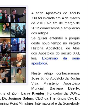
A série Apóstolos do século
XXI foi iniciada em 4 de março
de 2010. No fim de março de
2012 começamos a ampliação
dos artigos.
Se quiser entender o porquê
deste novo tempo no Projeto
História Apostólica, de Atos
dos Apóstolos do século XXI,
leia
Expansão da série
apostólica
.
Neste artigo conheceremos
José Júlio
, Apóstolo da Rocha
Viva Ministério Apostólico
Mundial,
Barbara Byerly
,
pths of Zion,
Larry Kreider
, Fundador da DOVE
l,
Dr. Josimar Salum
, CEO da The King’s Cry,
Dr.
urning Point Ministries International e da Somebody