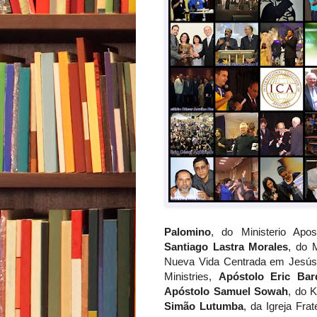
Palomino
, do Ministerio Apos
Santiago Lastra Morales
, do 
Nueva Vida Centrada em Jesú
Ministries,
Apóstolo Eric Bard
Apóstolo Samuel Sowah
, do K
Simão Lutumba
, da Igreja Fr