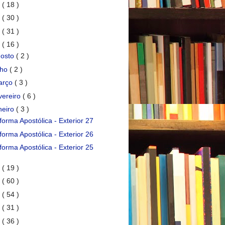
7
( 18 )
6
( 30 )
5
( 31 )
4
( 16 )
gosto
( 2 )
lho
( 2 )
arço
( 3 )
vereiro
( 6 )
neiro
( 3 )
forma Apostólica - Exterior 27
forma Apostólica - Exterior 26
forma Apostólica - Exterior 25
3
( 19 )
2
( 60 )
1
( 54 )
0
( 31 )
9
( 36 )