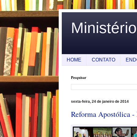
Ministéri
HOME
CONTATO
END
Pesquisar
sexta-feira, 24 de janeiro de 2014
Reforma Apostólica - 