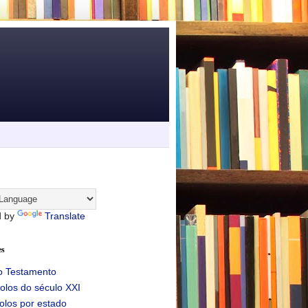
d by
Translate
es
o Testamento
olos do século XXI
olos por estado