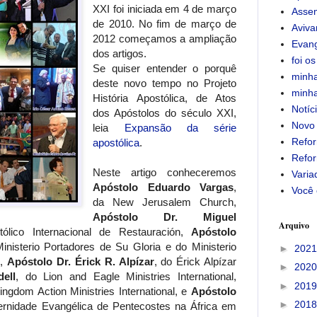
XXI foi iniciada em 4 de março
Assem
de 2010. No fim de março de
Aviv
2012 começamos a ampliação
Evan
dos artigos.
foi os
Se quiser entender o porquê
minha
deste novo tempo no Projeto
minha
História Apostólica, de Atos
Notíc
dos Apóstolos do século XXI,
Novo
leia
Expansão da série
Refor
apostólica
.
Refor
Neste artigo conheceremos
Varia
Apóstolo Eduardo Vargas
,
Você 
da New Jerusalem Church,
Apóstolo Dr. Miguel
Arquivo
tólico Internacional de Restauración,
Apóstolo
Ministerio Portadores de Su Gloria e do Ministerio
►
202
s,
Apóstolo Dr. Érick R. Alpízar
, do Érick Alpízar
►
202
ell
, do Lion and Eagle Ministries International,
►
201
ingdom Action Ministries International, e
Apóstolo
►
201
aternidade Evangélica de Pentecostes na África em