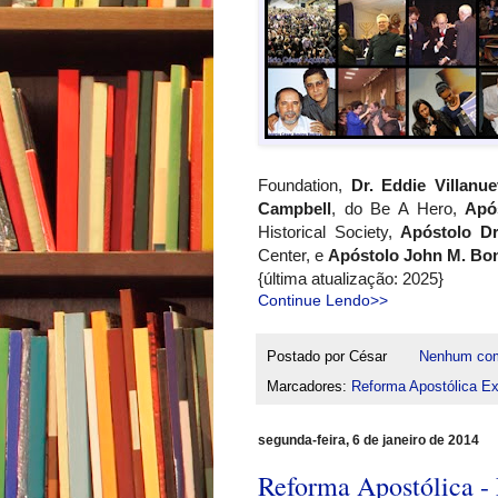
Foundation,
Dr. Eddie Villanue
Campbell
, do Be A Hero,
Apó
Historical Society,
Apóstolo Dr
Center, e
Apóstolo John M. Bo
{última atualização: 2025}
Continue Lendo>>
Postado por
César
Nenhum com
Marcadores:
Reforma Apostólica Ext
segunda-feira, 6 de janeiro de 2014
Reforma Apostólica - 