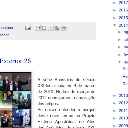
►
201
►
201
►
201
▼
201
entário :
►
a
erior
►
ju
►
m
►
fe
Exterior 26
▼
ja
Re
Re
A série Apóstolos do século
Re
XXI foi iniciada em 4 de março
de 2010. No fim de março de
►
201
2012 começamos a ampliação
►
201
dos artigos.
Se quiser entender o porquê
►
201
deste novo tempo no Projeto
►
201
História Apostólica, de Atos
►
200
dos Apóstolos do século XXI,