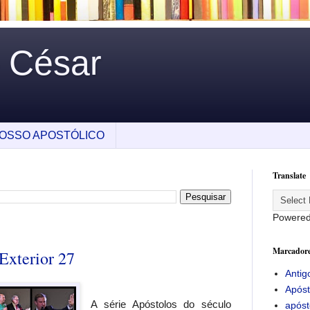
o César
OSSO APOSTÓLICO
Translate
Powere
Marcador
Exterior 27
Antig
Apóst
A série Apóstolos do século
apóst