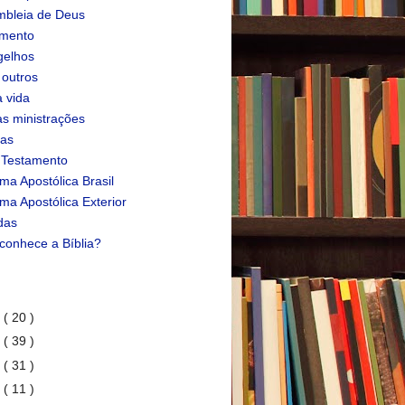
bleia de Deus
amento
gelhos
 outros
 vida
s ministrações
ias
 Testamento
ma Apostólica Brasil
ma Apostólica Exterior
das
conhece a Bíblia?
1
( 20 )
0
( 39 )
9
( 31 )
8
( 11 )