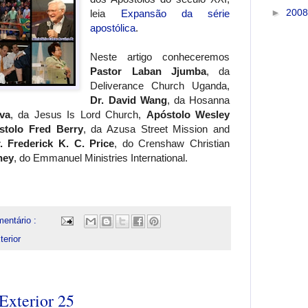
►
200
leia
Expansão da série
apostólica
.
Neste artigo conheceremos
Pastor Laban Jjumba
, da
Deliverance Church Uganda,
Dr. David Wang
, da Hosanna
va
, da Jesus Is Lord Church,
Apóstolo Wesley
stolo Fred Berry
, da Azusa Street Mission and
. Frederick K. C. Price
, do Crenshaw Christian
ney
, do Emmanuel Ministries International.
entário :
erior
Exterior 25