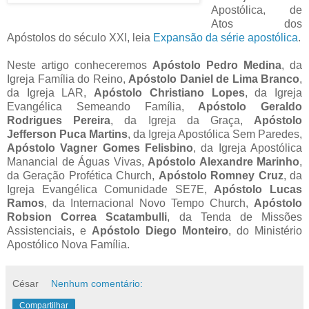
Apostólica, de
Atos dos
Apóstolos do século XXI, leia
Expansão da série apostólica
.
Neste artigo conheceremos
Apóstolo Pedro Medina
, da
Igreja Família do Reino,
Apóstolo Daniel de Lima Branco
,
da Igreja LAR,
Apóstolo Christiano Lopes
, da Igreja
Evangélica Semeando Família,
Apóstolo Geraldo
Rodrigues Pereira
, da Igreja da Graça,
Apóstolo
Jefferson Puca Martins
, da Igreja Apostólica Sem Paredes,
Apóstolo Vagner Gomes Felisbino
, da Igreja Apostólica
Manancial de Águas Vivas,
Apóstolo Alexandre Marinho
,
da Geração Profética Church,
Apóstolo Romney Cruz
, da
Igreja Evangélica Comunidade SE7E,
Apóstolo Lucas
Ramos
, da Internacional Novo Tempo Church,
Apóstolo
Robsion Correa Scatambulli
, da Tenda de Missões
Assistenciais, e
Apóstolo Diego Monteiro
, do Ministério
Apostólico Nova Família.
César
Nenhum comentário:
Compartilhar