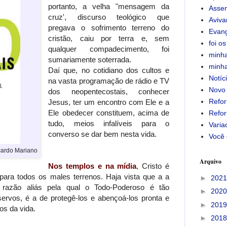
portanto, a velha "mensagem da
Assem
cruz', discurso teológico que
Aviv
pregava o sofrimento terreno do
Evan
cristão, caiu por terra e, sem
foi os
qualquer compadecimento, foi
minha
sumariamente soterrada.
minha
Daí que, no cotidiano dos cultos e
Notíc
na vasta programação de rádio e TV
Novo
dos neopentecostais, conhecer
Refor
Jesus, ter um encontro com Ele e a
Ele obedecer constituem, acima de
Refor
tudo, meios infalíveis para o
Varia
converso se dar bem nesta vida.
Você 
cardo Mariano
Arquivo
Nos templos e na mídia
, Cristo é
ara todos os males terrenos. Haja vista que a a
►
202
, razão aliás pela qual o Todo-Poderoso é tão
►
202
ervos, é a de protegê-los e abençoá-los pronta e
►
201
s da vida.
►
201