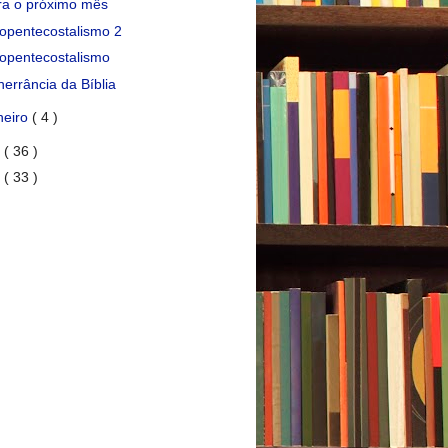
ra o próximo mês
opentecostalismo 2
opentecostalismo
nerrância da Bíblia
neiro
( 4 )
9
( 36 )
8
( 33 )