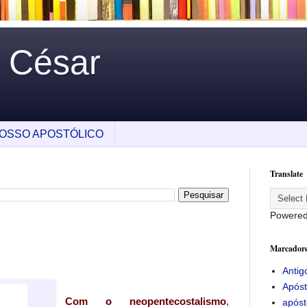
o César
OSSO APOSTÓLICO
Translate
Powere
Marcador
Antig
Apóst
Com o neopentecostalismo
,
apóst