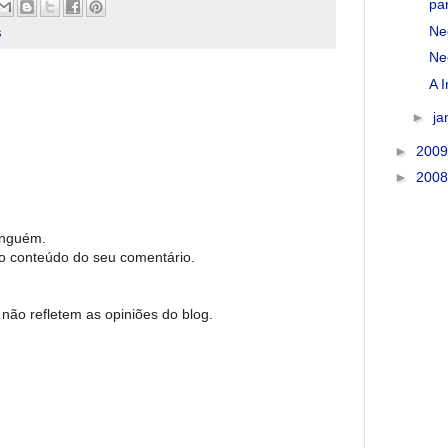
pa
Ne
s
Ne
A I
►
ja
►
200
►
200
inguém.
no conteúdo do seu comentário.
não refletem as opiniões do blog.