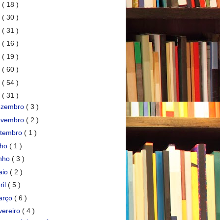
7
( 18 )
6
( 30 )
5
( 31 )
4
( 16 )
3
( 19 )
2
( 60 )
1
( 54 )
0
( 31 )
ezembro
( 3 )
ovembro
( 2 )
etembro
( 1 )
lho
( 1 )
unho
( 3 )
aio
( 2 )
ril
( 5 )
arço
( 6 )
vereiro
( 4 )