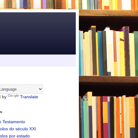
d by
Translate
es
o Testamento
olos do século XXI
olos por estado