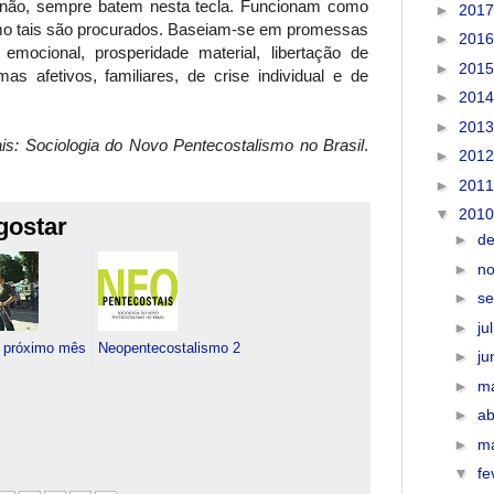
u não, sempre batem nesta tecla. Funcionam como
►
201
omo tais são procurados. Baseiam-se em promessas
►
201
 emocional, prosperidade material, libertação de
►
201
s afetivos, familiares, de crise individual e de
►
201
►
201
is: Sociologia do Novo Pentecostalismo no Brasil
.
►
201
►
201
▼
201
gostar
►
d
►
n
►
s
►
ju
o próximo mês
Neopentecostalismo 2
►
j
►
m
►
ab
►
m
▼
fe