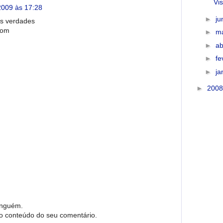
Vi
2009 às 17:28
►
j
as verdades
com
►
m
►
ab
►
fe
►
ja
►
200
inguém.
no conteúdo do seu comentário.