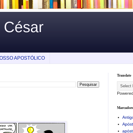
o César
OSSO APOSTÓLICO
Translate
Powere
Marcador
Antig
Apóst
apóst