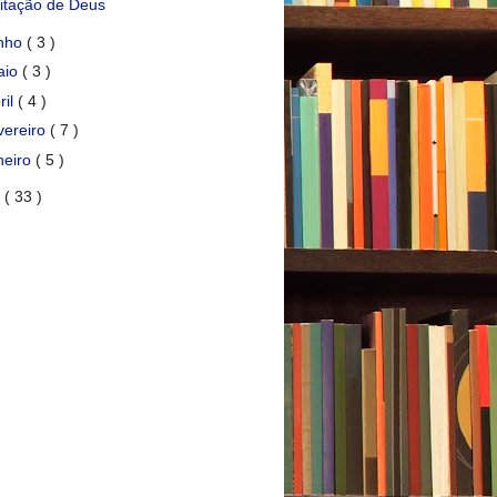
sitação de Deus
unho
( 3 )
aio
( 3 )
ril
( 4 )
vereiro
( 7 )
neiro
( 5 )
8
( 33 )