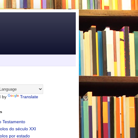
d by
Translate
es
o Testamento
olos do século XXI
olos por estado