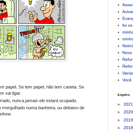
Assem
Aviv
Evan
foi os
minha
minha
Notíc
Novo
Refor
Refor
Varia
Você 
em papel.
Se tem papel, não tem caneta. Se
m vai ligar.
Arquivo
rrado, nunca
jamais
ele estará ocupado.
►
202
po mergulhado numa banheira, ou debaixo de
►
202
lefone.
►
201
►
201