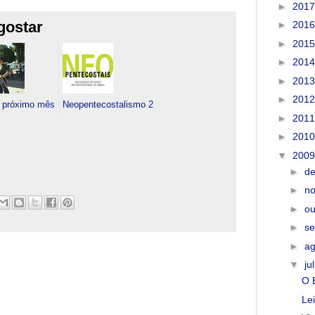
►
201
gostar
►
201
►
201
►
201
►
201
►
201
o próximo mês
Neopentecostalismo 2
►
201
►
201
▼
200
►
d
►
n
►
ou
►
s
►
a
▼
ju
O 
Le