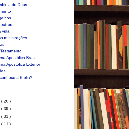
bleia de Deus
amento
gelhos
 outros
 vida
s ministrações
ias
 Testamento
ma Apostólica Brasil
ma Apostólica Exterior
das
conhece a Bíblia?
1
( 20 )
0
( 39 )
9
( 31 )
8
( 11 )