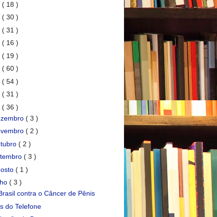
7
( 18 )
6
( 30 )
5
( 31 )
4
( 16 )
3
( 19 )
2
( 60 )
1
( 54 )
0
( 31 )
9
( 36 )
ezembro
( 3 )
ovembro
( 2 )
tubro
( 2 )
etembro
( 3 )
gosto
( 1 )
lho
( 3 )
Brasil contra o Câncer de Pênis
is do Telefone