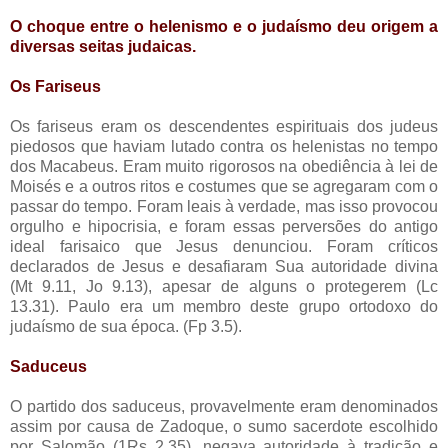
O choque entre o helenismo e o judaísmo deu origem a
diversas seitas judaicas.
Os Fariseus
Os fariseus eram os descendentes espirituais dos judeus
piedosos que haviam lutado contra os helenistas no tempo
dos Macabeus. Eram muito rigorosos na obediência à lei de
Moisés e a outros ritos e costumes que se agregaram com o
passar do tempo. Foram leais à verdade, mas isso provocou
orgulho e hipocrisia, e foram essas perversões do antigo
ideal farisaico que Jesus denunciou. Foram críticos
declarados de Jesus e desafiaram Sua autoridade divina
(Mt 9.11, Jo 9.13), apesar de alguns o protegerem (Lc
13.31). Paulo era um membro deste grupo ortodoxo do
judaísmo de sua época. (Fp 3.5).
Saduceus
O partido dos saduceus, provavelmente eram denominados
assim por causa de Zadoque, o sumo sacerdote escolhido
por Salomão (1Rs 2.35), negava autoridade à tradição e