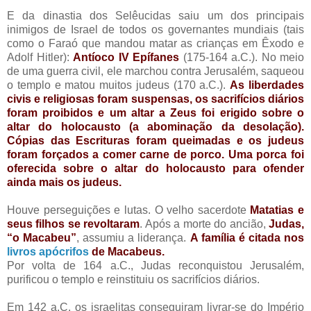
E da dinastia dos Selêucidas saiu um dos principais
inimigos de Israel de todos os governantes mundiais (tais
como o Faraó que mandou matar as crianças em Êxodo e
Adolf Hitler):
Antíoco IV Epífanes
(175-164 a.C.). No meio
de uma guerra civil, ele marchou contra Jerusalém, saqueou
o templo e matou muitos judeus (170 a.C.).
As liberdades
civis e religiosas foram suspensas, os sacrifícios diários
foram proibidos e um altar a Zeus foi erigido sobre o
altar do holocausto (a abominação da desolação).
Cópias das Escrituras foram queimadas e os judeus
foram forçados a comer carne de porco. Uma porca foi
oferecida sobre o altar do holocausto para ofender
ainda mais os judeus.
Houve perseguições e lutas. O velho sacerdote
Matatias e
seus filhos se revoltaram
. Após a morte do ancião,
Judas,
“o Macabeu”
, assumiu a liderança.
A família é citada nos
livros apócrifos
de Macabeus.
Por volta de 164 a.C., Judas reconquistou Jerusalém,
purificou o templo e reinstituiu os sacrifícios diários.
Em 142 a.C. os israelitas conseguiram livrar-se do Império