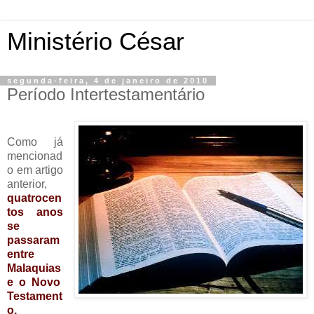
Ministério César
segunda-feira, 4 de janeiro de 2010
Período Intertestamentário
Como já
mencionad
o em artigo
anterior,
quatrocen
tos anos
se
passaram
entre
Malaquias
e o Novo
Testament
o.