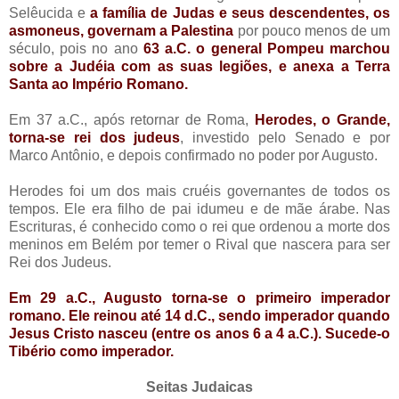
Selêucida e
a família de Judas e seus descendentes, os
asmoneus, governam a Palestina
por pouco menos de um
século, pois no ano
63 a.C. o general Pompeu marchou
sobre a Judéia com as suas legiões, e anexa a Terra
Santa ao Império Romano.
Em 37 a.C., após retornar de Roma,
Herodes, o Grande,
torna-se rei dos judeus
, investido pelo Senado e por
Marco Antônio, e depois confirmado no poder por Augusto.
Herodes foi um dos mais cruéis governantes de todos os
tempos. Ele era filho de pai idumeu e de mãe árabe. Nas
Escrituras, é conhecido como o rei que ordenou a morte dos
meninos em Belém por temer o Rival que nascera para ser
Rei dos Judeus.
Em 29 a.C., Augusto torna-se o primeiro imperador
romano. Ele reinou até 14 d.C., sendo imperador quando
Jesus Cristo nasceu (entre os anos 6 a 4 a.C.). Sucede-o
Tibério como imperador.
Seitas Judaicas