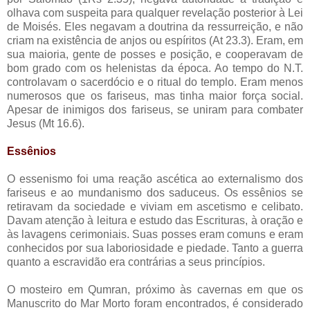
olhava com suspeita para qualquer revelação posterior à Lei
de Moisés. Eles negavam a doutrina da ressurreição, e não
criam na existência de anjos ou espíritos (At 23.3). Eram, em
sua maioria, gente de posses e posição, e cooperavam de
bom grado com os helenistas da época. Ao tempo do N.T.
controlavam o sacerdócio e o ritual do templo. Eram menos
numerosos que os fariseus, mas tinha maior força social.
Apesar de inimigos dos fariseus, se uniram para combater
Jesus (Mt 16.6).
Essênios
O essenismo foi uma reação ascética ao externalismo dos
fariseus e ao mundanismo dos saduceus. Os essênios se
retiravam da sociedade e viviam em ascetismo e celibato.
Davam atenção à leitura e estudo das Escrituras, à oração e
às lavagens cerimoniais. Suas posses eram comuns e eram
conhecidos por sua laboriosidade e piedade. Tanto a guerra
quanto a escravidão era contrárias a seus princípios.
O mosteiro em Qumran, próximo às cavernas em que os
Manuscrito do Mar Morto foram encontrados, é considerado