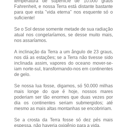
temperatura de superfície de 10.000 graus
Fahrenheit, e nossa Terra está distante bastante
para que esta "vida eterna" nos esquente só o
suficiente!
Se o Sol desse somente metade de sua radiação
atual nos congelaríamos, se desse muito mais,
nos assaríamos.
A inclinação da Terra a um ângulo de 23 graus,
nos dá as estações; se a Terra não tivesse sido
inclinada assim, vapores do oceano mover-se-
iam norte-sul, transformando-nos em continentes
de gelo.
Se nossa lua fosse, digamos, só 50.000 milhas
mais longe do que é hoje, nossos mares
poderiam ser tão enormes que duas vezes por
dia os continentes seriam submergidos; até
mesmo as mais altas montanhas se encobririam.
Se a crosta da Terra fosse só dez pés mais
espessa, não haveria oxigênio para a vida.