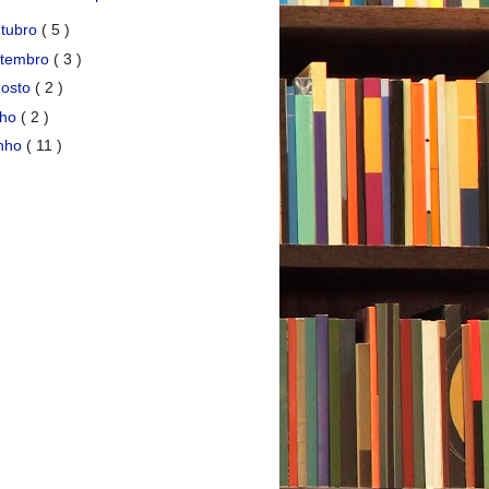
tubro
( 5 )
etembro
( 3 )
gosto
( 2 )
lho
( 2 )
unho
( 11 )