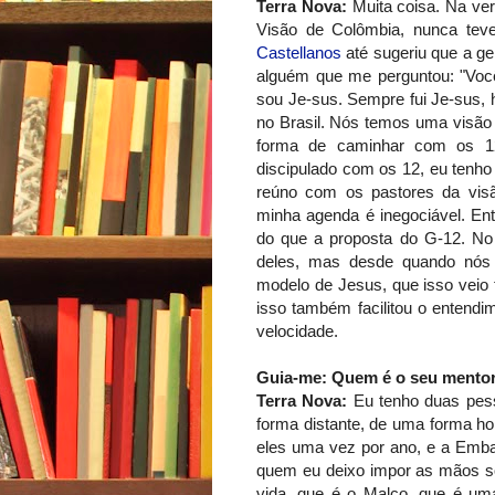
Terra Nova:
Muita coisa. Na ver
Visão de Colômbia, nunca tev
Castellanos
até sugeriu que a g
alguém que me perguntou: "Você
sou Je-sus. Sempre fui Je-sus, 
no Brasil. Nós temos uma visão 
forma de caminhar com os 12
discipulado com os 12, eu tenh
reúno com os pastores da vis
minha agenda é inegociável. Ent
do que a proposta do G-12. No 
deles, mas desde quando nós
modelo de Jesus, que isso veio 
isso também facilitou o entendi
velocidade.
Guia-me: Quem é o seu mento
Terra Nova:
Eu tenho duas pes
forma distante, de uma forma ho
eles uma vez por ano, e a Emb
quem eu deixo impor as mãos so
vida, que é o Malco, que é um