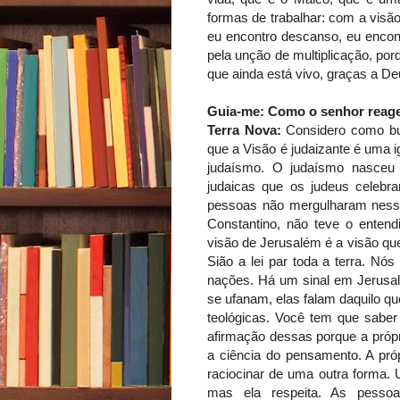
formas de trabalhar: com a visã
eu encontro descanso, eu encon
pela unção de multiplicação, por
que ainda está vivo, graças a De
Guia-me: Como o senhor reage 
Terra Nova:
Considero como bur
que a Visão é judaizante é uma 
judaísmo. O judaísmo nasceu d
judaicas que os judeus celebra
pessoas não mergulharam nesse s
Constantino, não teve o enten
visão de Jerusalém é a visão que
Sião a lei par toda a terra. N
nações. Há um sinal em Jerusal
se ufanam, elas falam daquilo q
teológicas. Você tem que sabe
afirmação dessas porque a própr
a ciência do pensamento. A próp
raciocinar de uma outra forma. 
mas ela respeita. As pesso