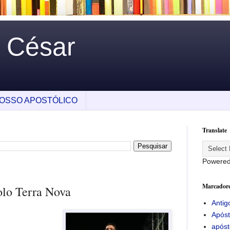
o César
OSSO APOSTÓLICO
Translate
Powere
Marcador
olo Terra Nova
Antig
Apóst
apóst