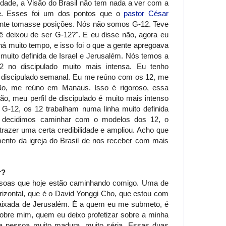
dade, a Visão do Brasil não tem nada a ver com a
e. Esses foi um dos pontos que o
pastor César
ente tomasse posições. Nós não somos G-12. Teve
 deixou de ser G-12?". E eu disse não, agora eu
há muito tempo, e isso foi o que a gente apregoava
muito definida de Israel e Jerusalém. Nós temos a
 no discipulado muito mais intensa. Eu tenho
o discipulado semanal. Eu me reúno com os 12, me
ão, me reúno em Manaus. Isso é rigoroso, essa
ão, meu perfil de discipulado é muito mais intenso
G-12, os 12 trabalham numa linha muito definida
 decidimos caminhar com o modelos dos 12, o
trazer uma certa credibilidade e ampliou. Acho que
mento da igreja do Brasil de nos receber com mais
r?
soas que hoje estão caminhando comigo. Uma de
rizontal, que é o David Yonggi Cho, que estou com
aixada de Jerusalém. É a quem eu me submeto, é
bre mim, quem eu deixo profetizar sobre a minha
a pessoa muito madura, muito séria. Essas duas