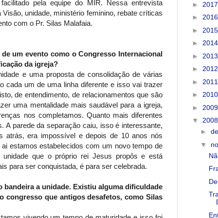
facilitado pela equipe do MIR. Nessa entrevista
►
201
 Visão, unidade, ministério feminino, rebate críticas
►
201
nto com o Pr. Silas Malafaia.
►
201
►
201
a de um evento como o Congresso Internacional
►
201
ficação da igreja?
►
201
idade e uma proposta de consolidação de várias
►
201
 cada um de uma linha diferente e isso vai trazer
isto, de entendimento, de relacionamentos que são
►
201
zer uma mentalidade mais saudável para a igreja,
►
200
renças nos completamos. Quanto mais diferentes
▼
200
A parede da separação caiu, isso é interessante,
►
d
s atrás, era impossível e depois de 10 anos nós
▼
n
e ai estamos estabelecidos com um novo tempo de
Não
e unidade que o próprio rei Jesus propôs e está
s para ser conquistada, é para ser celebrada.
Fr
De
 bandeira a unidade. Existiu alguma dificuldade
Tr
 congresso que antigos desafetos, como Silas
En
tamos vivendo um tempo de maturidade e isso foi