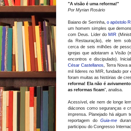
"A visão é uma reforma!"
Por Myrian Rosário
Baiano de Serrinha,
o apóstolo 
um homem simples que demonstr
com Deus. Líder do
MIR
(Minist
da Restauração), ele tem sob
cerca de seis milhões de pesso
igrejas que adotaram a Visão 
encontros e discipulado). Inic
César Castellanos
, Terra Nova 
mil líderes no MIR, fundado por
foram muitas as histórias de cres
reforma! Ela não é avivamento
as reformas ficam
", analisa.
Acessível, ele nem de longe lem
diáconos como seguranças e cri
imprensa. Planejado há algum 
reportagem do
Guia-me
dura
participou do Congresso Interna