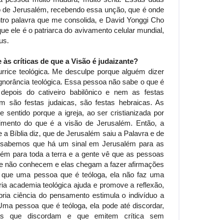
o de Jerusalém, recebendo essa unção, que é onde
tro palavra que me consolida, e David Yonggi Cho
que ele é o patriarca do avivamento celular mundial,
us.
às críticas de que a Visão é judaizante?
rice teológica. Me desculpe porque alguém dizer
ignorância teológica. Essa pessoa não sabe o que é
epois do cativeiro babilônico e nem as festas
m são festas judaicas, são festas hebraicas. As
entido porque a igreja, ao ser cristianizada por
dimento do que é a visão de Jerusalém. Então, a
 a Bíblia diz, que de Jerusalém saiu a Palavra e de
ós sabemos que há um sinal em Jerusalém para as
ém para toda a terra e a gente vê que as pessoas
ue não conhecem e elas chegam a fazer afirmações
r que uma pessoa que é teóloga, ela não faz uma
ia academia teológica ajuda e promove a reflexão,
ria ciência do pensamento estimula o indivíduo a
Uma pessoa que é teóloga, ela pode até discordar,
as que discordam e que emitem crítica sem