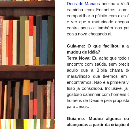
Deus de Manaus
aceitou a Vis
caminha com Encontros, com 
compartilhar o púlpito com eles
e ver que a maturidade chegou
contra aquilo e também nos pre
coisa nova chegando ai.
Guia-me: O que facilitou a 
mudou de idéia?
Terra Nova:
Eu acho que todo m
encontro com saúde, sem precis
aquilo que a Bíblia chama 
maravilhoso que tivemos em 
encontramos. Não é a primeira ve
Isso já consolidou. Inclusive, j
gostoso caminhar com homens de
homens de Deus e pela propost
para Jesus.
Guia-me: Mudou alguma co
aliançadas a partir da criação