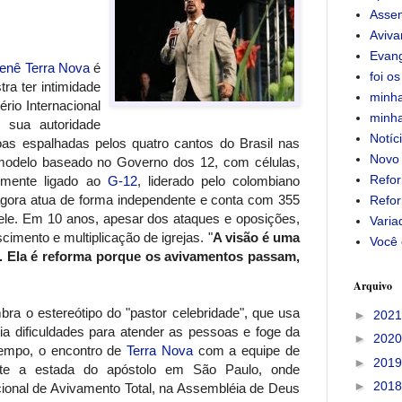
Assem
Aviv
Evan
Renê Terra Nova
é
foi os
a ter intimidade
minha
ério Internacional
minha
 sua autoridade
Notíc
as espalhadas pelos quatro cantos do Brasil nas
Novo
(modelo baseado no Governo dos 12, com células,
Refor
ialmente ligado ao
G-12
, liderado pelo colombiano
agora atua de forma independente e conta com 355
Refor
 ele. Em 10 anos, apesar dos ataques e oposições,
Varia
cimento e multiplicação de igrejas. "
A visão é uma
Você 
. Ela é reforma porque os avivamentos passam,
Arquivo
bra o estereótipo do "pastor celebridade", que usa
►
202
a dificuldades para atender as pessoas e foge da
►
202
tempo, o encontro de
Terra Nova
com a equipe de
►
201
nte a estada do apóstolo em São Paulo, onde
►
201
cional de Avivamento Total, na Assembléia de Deus