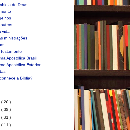
bleia de Deus
amento
gelhos
 outros
 vida
s ministrações
ias
 Testamento
ma Apostólica Brasil
ma Apostólica Exterior
das
conhece a Bíblia?
1
( 20 )
0
( 39 )
9
( 31 )
8
( 11 )