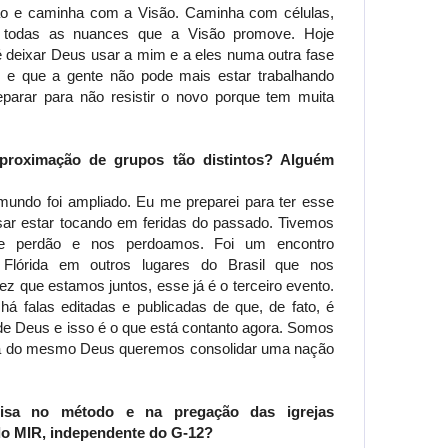
ão e caminha com a Visão. Caminha com células,
todas as nuances que a Visão promove. Hoje
 é deixar Deus usar a mim e a eles numa outra fase
 e que a gente não pode mais estar trabalhando
parar para não resistir o novo porque tem muita
aproximação de grupos tão distintos? Alguém
undo foi ampliado. Eu me preparei para ter esse
ar estar tocando em feridas do passado. Tivemos
de perdão e nos perdoamos. Foi um encontro
Flórida em outros lugares do Brasil que nos
z que estamos juntos, esse já é o terceiro evento.
á há falas editadas e publicadas de que, de fato, é
 Deus e isso é o que está contanto agora. Somos
a do mesmo Deus queremos consolidar uma nação
isa no método e na pregação das igrejas
 do MIR, independente do G-12?