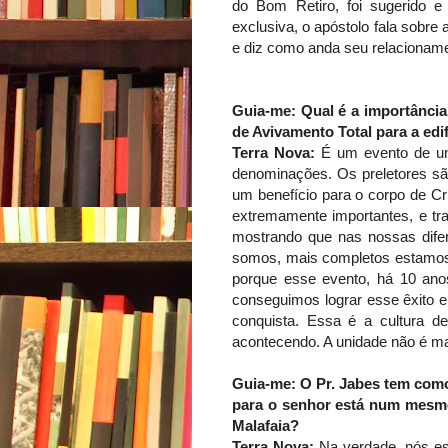
do Bom Retiro, foi sugerido e 
exclusiva, o apóstolo fala sobre a
e diz como anda seu relacioname
Guia-me: Qual é a importânci
de Avivamento Total para a edi
Terra Nova:
É um evento de un
denominações. Os preletores são
um benefício para o corpo de Cr
extremamente importantes, e tra
mostrando que nas nossas dife
somos, mais completos estamos. 
porque esse evento, há 10 ano
conseguimos lograr esse êxito 
conquista. Essa é a cultura d
acontecendo. A unidade não é mai
Guia-me: O Pr. Jabes tem como
para o senhor está num mesmo
Malafaia?
Terra Nova:
Na verdade, nós es