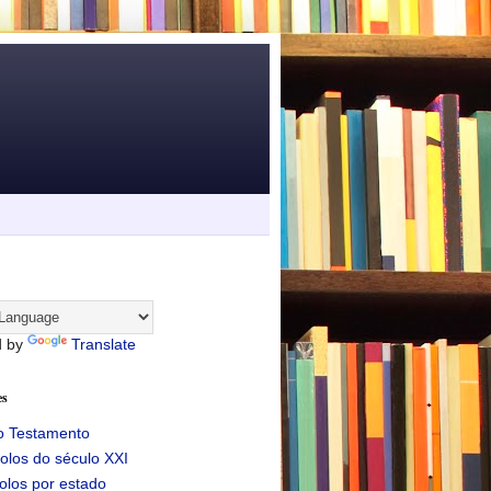
d by
Translate
es
o Testamento
olos do século XXI
olos por estado