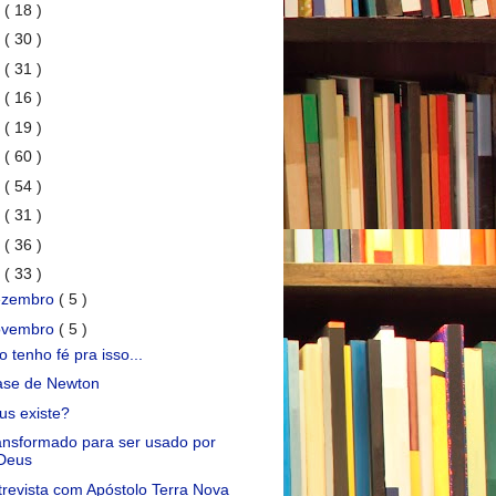
7
( 18 )
6
( 30 )
5
( 31 )
4
( 16 )
3
( 19 )
2
( 60 )
1
( 54 )
0
( 31 )
9
( 36 )
8
( 33 )
ezembro
( 5 )
ovembro
( 5 )
 tenho fé pra isso...
ase de Newton
us existe?
ansformado para ser usado por
Deus
trevista com Apóstolo Terra Nova