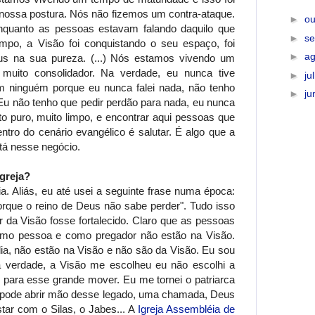
nossa postura. Nós não fizemos um contra-ataque.
►
ou
quanto as pessoas estavam falando daquilo que
►
s
po, a Visão foi conquistando o seu espaço, foi
►
a
s na sua pureza. (...) Nós estamos vivendo um
uito consolidador. Na verdade, eu nunca tive
►
ju
om ninguém porque eu nunca falei nada, não tenho
►
j
Eu não tenho que pedir perdão para nada, eu nunca
to puro, muito limpo, e encontrar aqui pessoas que
tro do cenário evangélico é salutar. É algo que a
tá nesse negócio.
igreja?
a. Aliás, eu até usei a seguinte frase numa época:
que o reino de Deus não sabe perder". Tudo isso
r da Visão fosse fortalecido. Claro que as pessoas
omo pessoa e como pregador não estão na Visão.
dia, não estão na Visão e não são da Visão. Eu sou
a verdade, a Visão me escolheu eu não escolhi a
 para esse grande mover. Eu me tornei o patriarca
o pode abrir mão desse legado, uma chamada, Deus
star com o Silas, o Jabes... A
Igreja Assembléia de