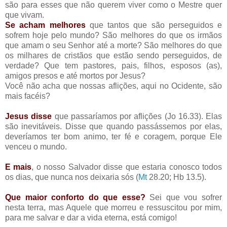
são para esses que não querem viver como o Mestre quer
que vivam.
Se acham melhores
que tantos que são perseguidos e
sofrem hoje pelo mundo? São melhores do que os irmãos
que amam o seu Senhor até a morte? São melhores do que
os milhares de cristãos que estão sendo perseguidos, de
verdade? Que tem pastores, pais, filhos, esposos (as),
amigos presos e até mortos por Jesus?
Você não acha que nossas aflições, aqui no Ocidente, são
mais facéis?
Jesus disse
que passaríamos por aflições (Jo 16.33). Elas
são inevitáveis. Disse que quando passássemos por elas,
deveríamos ter bom animo, ter fé e coragem, porque Ele
venceu o mundo.
E mais
, o nosso Salvador disse que estaria conosco todos
os dias, que nunca nos deixaria sós (
Mt
28.20; Hb 13.5).
Que maior conforto do que esse?
Sei que vou sofrer
nesta terra, mas Aquele que morreu e ressuscitou por mim,
para me salvar e dar a vida eterna, está comigo!