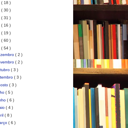
7
( 18 )
6
( 30 )
5
( 31 )
4
( 16 )
3
( 19 )
2
( 60 )
1
( 54 )
ezembro
( 2 )
ovembro
( 2 )
tubro
( 3 )
etembro
( 3 )
gosto
( 3 )
lho
( 5 )
unho
( 6 )
aio
( 4 )
ril
( 8 )
arço
( 6 )