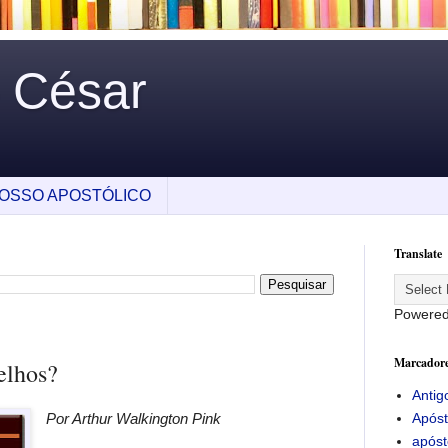
o César
OSSO APOSTÓLICO
Translate
Powere
Marcador
elhos?
Antig
Apóst
Por Arthur Walkington Pink
apóst