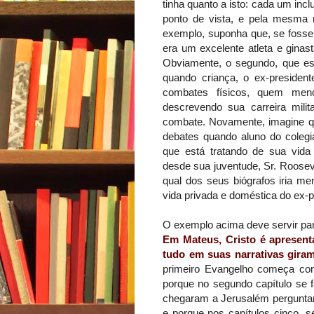
tinha quanto a isto: cada um incl
ponto de vista, e pela mesma r
exemplo, suponha que, se fosse 
era um excelente atleta e ginas
Obviamente, o segundo, que es
quando criança, o ex-presiden
combates físicos, quem menc
descrevendo sua carreira milita
combate. Novamente, imagine qu
debates quando aluno do colegia
que está tratando de sua vida 
desde sua juventude, Sr. Roosev
qual dos seus biógrafos iria men
vida privada e doméstica do ex-p
O exemplo acima deve servir par
Em
Mateus
, Cristo é apresen
tudo em suas narrativas gira
primeiro Evangelho começa com
porque no segundo capítulo se 
chegaram a Jerusalém pergunt
e porque nos capítulos cinco, 