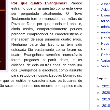
Por que quatro Evangelhos?
Parece
Assem
estranho que uma questão como esta deva
Aviv
ser perguntada atualmente. O Novo
Evan
Testamento tem permanecido nas mãos do
foi os
Povo de Deus por quase dois mil anos e,
minha
ainda assim, comparativamente poucos
minha
parecem compreender as características e
Notíc
mensagem de seus primeiros quatro livros.
Novo
Nenhuma parte das Escrituras tem sido
Refor
estudada tão vastamente como foram os
quatro Evangelhos: sermões inumeráveis
Refor
foram pregados a partir deles, e as
Varia
divisões, de dois ou três anos, de cada um
Você 
dos Evangelhos é escolhida como assunto
para estudo de nossas Escolas Dominicais.
Arquivo
que os estilos e características particulares de
são raramente percebidos mesmo por aqueles mais
►
202
►
202
►
201
►
201