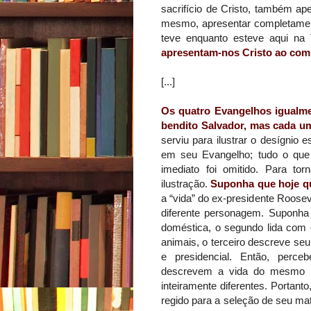
sacrifício de Cristo, também a
mesmo, apresentar completamen
teve enquanto esteve aqui na
apresentam-nos Cristo ao comp
[...]
Os quatro Evangelhos igualm
bendito Salvador, mas cada um
serviu para ilustrar o desígnio 
em seu Evangelho; tudo o que n
imediato foi omitido. Para to
ilustração.
Suponha que hoje qu
a “vida” do ex-presidente Roose
diferente personagem. Suponha 
doméstica, o segundo lida com 
animais, o terceiro descreve seu t
e presidencial. Então, perce
descrevem a vida do mesmo h
inteiramente diferentes. Portant
regido para a seleção de seu ma