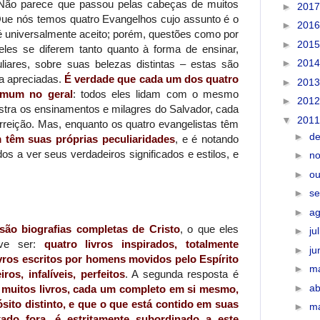
ão parece que passou pelas cabeças de muitos
►
201
ue nós temos quatro Evangelhos cujo assunto é o
►
201
to é universalmente aceito; porém, questões como por
►
201
les se diferem tanto quanto à forma de ensinar,
►
201
liares, sobre suas belezas distintas – estas são
a apreciadas.
É verdade que cada um dos quatro
►
201
omum no geral
: todos eles lidam com o mesmo
►
201
istra os ensinamentos e milagres do Salvador, cada
▼
201
reição. Mas, enquanto os quatro evangelistas têm
►
d
 têm suas próprias peculiaridades
, e é notando
s a ver seus verdadeiros significados e estilos, e
►
n
►
ou
►
s
►
a
ão biografias completas de Cristo
, o que eles
►
ju
eve ser:
quatro livros inspirados, totalmente
►
j
ivros escritos por homens movidos pelo Espírito
►
m
ros, infalíveis, perfeitos
. A segunda resposta é
►
ab
 muitos livros, cada um completo em si mesmo,
ito distinto, e que o que está contido em suas
►
m
xado fora, é estritamente subordinado a este