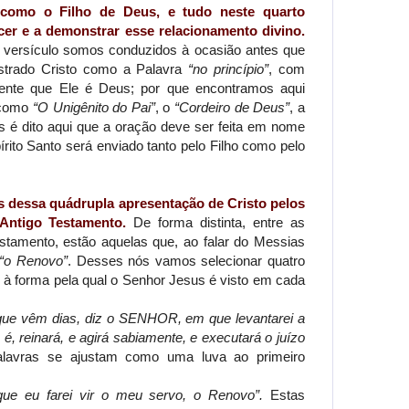
o como o Filho de Deus, e tudo neste quarto
cer e a demonstrar esse relacionamento divino.
o versículo somos conduzidos à ocasião antes que
strado Cristo como a Palavra
“no princípio”
, com
ente que Ele é Deus; por que encontramos aqui
, como
“O Unigênito do Pai”
, o
“Cordeiro de Deus”
, a
s é dito aqui que a oração deve ser feita em nome
írito Santo será enviado tanto pelo Filho como pelo
os dessa quádrupla apresentação de Cristo pelos
Antigo Testamento.
De forma distinta, entre as
stamento, estão aquelas que, ao falar do Messias
“o Renovo”
. Desses nós vamos selecionar quatro
à forma pela qual o Senhor Jesus é visto em cada
que vêm dias, diz o SENHOR, em que levantarei a
 é, reinará, e agirá sabiamente, e executará o juízo
lavras se ajustam como uma luva ao primeiro
que eu farei vir o meu servo, o Renovo”.
Estas