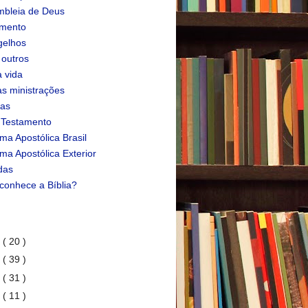
bleia de Deus
amento
gelhos
 outros
 vida
s ministrações
ias
 Testamento
ma Apostólica Brasil
ma Apostólica Exterior
das
conhece a Bíblia?
1
( 20 )
0
( 39 )
9
( 31 )
8
( 11 )