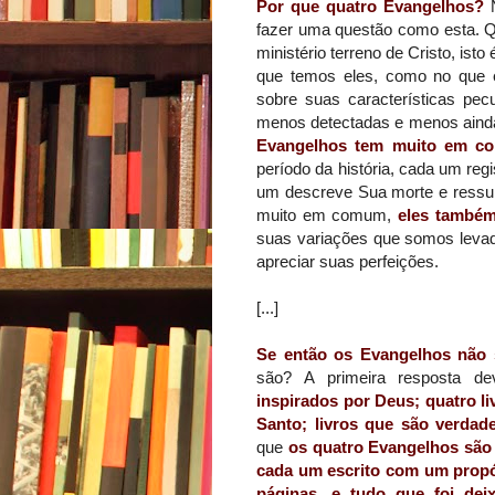
Por que quatro Evangelhos?
N
fazer uma questão como esta. Q
ministério terreno de Cristo, is
que temos eles, como no que e
sobre suas características pecu
menos detectadas e menos aind
Evangelhos tem muito em c
período da história, cada um reg
um descreve Sua morte e ressur
muito em comum,
eles também
suas variações que somos levado
apreciar suas perfeições.
[...]
Se então os Evangelhos não s
são? A primeira resposta d
inspirados por Deus; quatro l
Santo; livros que são verdadei
que
os quatro Evangelhos são
cada um escrito com um propós
páginas, e tudo que foi dei