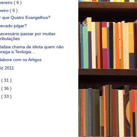
vereiro
( 6 )
neiro
( 6 )
r que Quatro Evangelhos?
pecado julgar?
necessário passar por muitas
tribulações
lafaia chama de idiota quem não
prega a Teologia...
labore com os Artigos
liz 2011
0
( 31 )
9
( 36 )
8
( 33 )