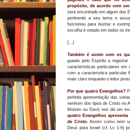
propósito, de acordo com um 
será encontrado em algum dos Ev
pertinente a seu tema e assun
funcionou para ilustrar e exem
escolha é notado em todos os tr
[…]
Também é assim com os qua
guiado pelo Espírito a registra
características particulares em 
com a característica particular
mais claro enquanto o leitor pro
Por que quatro Evangelhos?
Po
perfeita apresentação das vari
nenhum dos tipos de Cristo no 
Moisés ou Davi) nos dá um exa
quatro Evangelhos apresenta 
de Cristo
. Assim como nem um 
Deus para Israel (cf. Lv 1-6) p