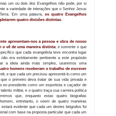
penas um ou dois dos Evangelhos não pode, por si
te a variedade de interações que o Senhor Jesus
 Terra. Em uma palavra,
os quatro Evangelhos
letarem quatro divisões distintas
.
ente apresentam-nos a pessoa e obra de nosso
 o vê de uma maneira distinta
; e somente o que
específico que cada evangelista teve encontra lugar
ão era estritamente pertinente a este propósito
rnar a ideia ainda mais simples, usaremos uma
atro homens receberam o trabalho de escrever
velt, e que cada um precisou apresentá-lo como um
que o primeiro deva tratar de sua vida privada e
o ex-presidente como um esportista e caçador de
alento militar, e o quatro traça sua carreira política
beremos que, enquanto estas quatro biografias
omem, entretanto, o veem de quatro maneiras
o, estará evidente que cada um destes biógrafos foi
terial com base na proposta particular que cada um