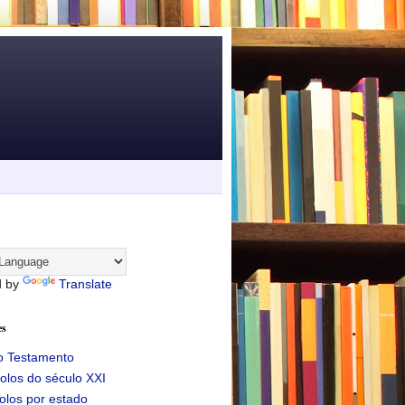
d by
Translate
es
o Testamento
olos do século XXI
olos por estado