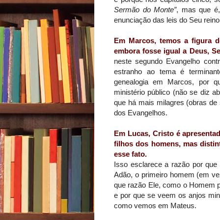
Sermão do Monte”
, mas que é,
enunciação das leis do Seu reino
Em
Marcos
, temos a figura 
embora fosse igual a Deus, S
neste segundo Evangelho contr
estranho ao tema é terminant
genealogia em Marcos, por q
ministério público (não se diz 
que há mais milagres (obras de 
dos Evangelhos.
Em
Lucas
, Cristo é apresent
filhos dos homens, mas distint
esse fato.
Isso esclarece a razão por que 
Adão, o primeiro homem (em vez 
que razão Ele, como o Homem per
e por que se veem os anjos min
como vemos em Mateus.