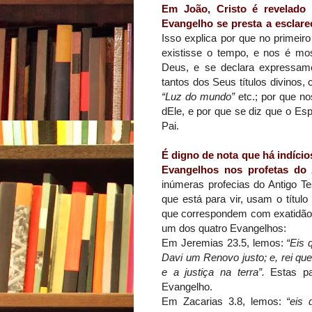
Em
João
, Cristo é revelad
Evangelho se presta a esclare
Isso explica por que no primeir
existisse o tempo, e nos é mo
Deus, e se declara expressam
tantos dos Seus títulos divinos
“Luz do mundo”
etc.; por que no
dEle, e por que se diz que o Esp
Pai.
É digno de nota que há indíci
Evangelhos nos profetas do 
inúmeras profecias do Antigo Te
que está para vir, usam o título
que correspondem com exatidão 
um dos quatro Evangelhos:
Em Jeremias 23.5, lemos:
“Eis 
Davi um Renovo justo; e, rei que
e a justiça na terra”.
Estas pa
Evangelho.
Em Zacarias 3.8, lemos:
“eis 