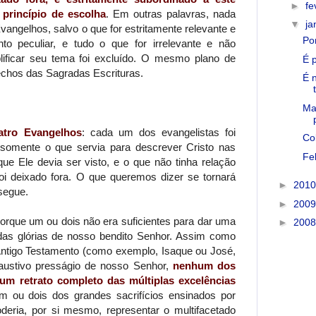
►
fe
princípio de escolha
. Em outras palavras, nada
▼
ja
angelhos, salvo o que for estritamente relevante e
Po
to peculiar, e tudo o que for irrelevante e não
plificar seu tema foi excluído. O mesmo plano de
É 
echos das Sagradas Escrituras.
É 
Ma
tro Evangelhos
: cada um dos evangelistas foi
Co
r somente o que servia para descrever Cristo nas
Fe
que Ele devia ser visto, e o que não tinha relação
 foi deixado fora. O que queremos dizer se tornará
►
201
ssegue.
►
200
rque um ou dois não era suficientes para dar uma
►
200
adas glórias de nosso bendito Senhor. Assim como
Antigo Testamento (como exemplo, Isaque ou José,
ustivo presságio de nosso Senhor,
nenhum dos
um retrato completo das múltiplas excelências
ou dois dos grandes sacrifícios ensinados por
oderia, por si mesmo, representar o multifacetado