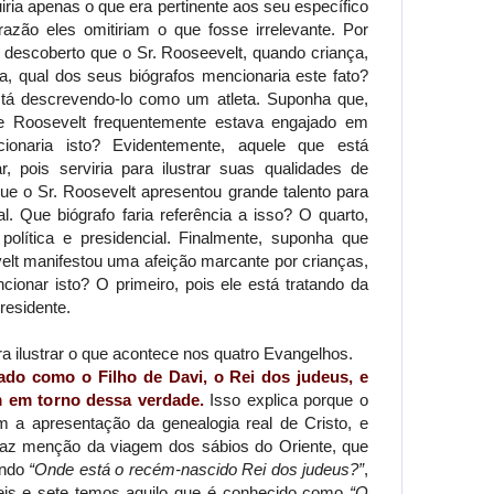
uiria apenas o que era pertinente aos seu específico
azão eles omitiriam o que fosse irrelevante. Por
descoberto que o Sr. Rooseevelt, quando criança,
ta, qual dos seus biógrafos mencionaria este fato?
tá descrevendo-lo como um atleta. Suponha que,
te Roosevelt frequentemente estava engajado em
ionaria isto? Evidentemente, aquele que está
r, pois serviria para ilustrar suas qualidades de
e o Sr. Roosevelt apresentou grande talento para
l. Que biógrafo faria referência a isso? O quarto,
política e presidencial. Finalmente, suponha que
elt manifestou uma afeição marcante por crianças,
cionar isto? O primeiro, pois ele está tratando da
residente.
a ilustrar o que acontece nos quatro Evangelhos.
tado como o Filho de Davi, o Rei dos judeus, e
m em torno dessa verdade.
Isso explica porque o
 a apresentação da genealogia real de Cristo, e
faz menção da viagem dos sábios do Oriente, que
ando
“Onde está o recém-nascido Rei dos judeus?”
,
seis e sete temos aquilo que é conhecido como
“O