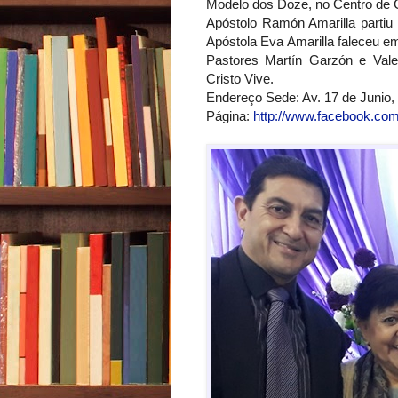
Modelo dos Doze, no Centro d
Apóstolo Ramón Amarilla parti
Apóstola Eva Amarilla faleceu e
Pastores Martín Garzón e Valer
Cristo Vive.
Endereço Sede: Av. 17 de Junio, 
Página:
http://www.facebook.com/