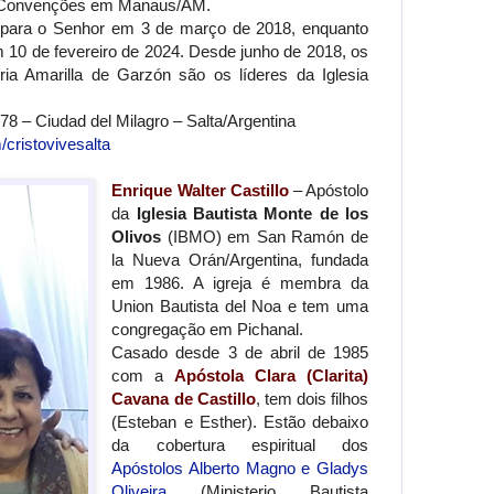
e Convenções em Manaus/AM.
u para o Senhor em 3 de março de 2018, enquanto
m 10 de fevereiro de 2024. Desde junho de 2018, os
ia Amarilla de Garzón são os líderes da Iglesia
78 – Ciudad del Milagro – Salta/Argentina
cristovivesalta
Enrique Walter Castillo
– Apóstolo
da
Iglesia Bautista Monte de los
Olivos
(IBMO) em San Ramón de
la Nueva Orán/Argentina, fundada
em 1986. A igreja é membra da
Union Bautista del Noa e tem uma
congregação em Pichanal.
Casado desde 3 de abril de 1985
com a
Apóstola Clara (Clarita)
Cavana de Castillo
, tem dois filhos
(Esteban e Esther). Estão debaixo
da cobertura espiritual dos
Apóstolos Alberto Magno e Gladys
Oliveira
(Ministerio Bautista