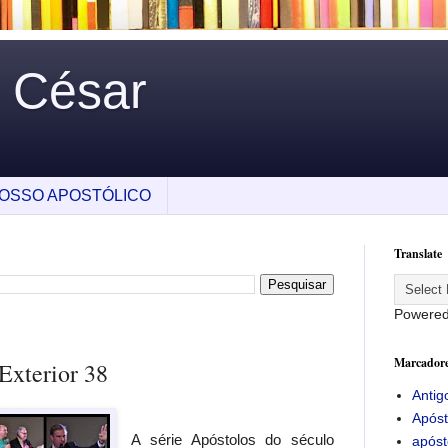
o César
OSSO APOSTÓLICO
Translate
Powere
Marcador
Exterior 38
Antig
Apóst
A série Apóstolos do século
apóst