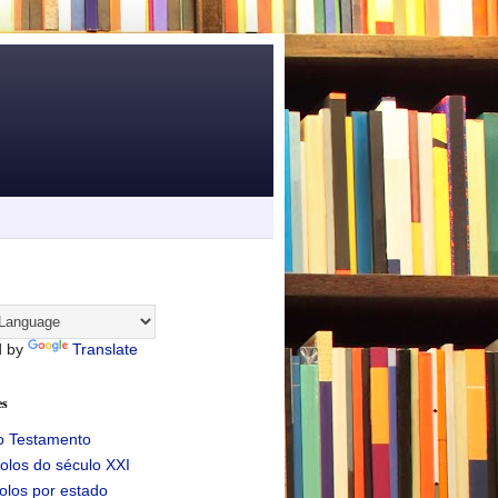
d by
Translate
es
o Testamento
olos do século XXI
olos por estado