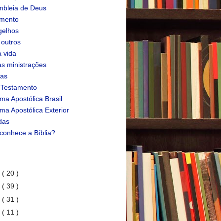
bleia de Deus
amento
gelhos
 outros
 vida
s ministrações
ias
 Testamento
ma Apostólica Brasil
ma Apostólica Exterior
das
conhece a Bíblia?
1
( 20 )
0
( 39 )
9
( 31 )
8
( 11 )