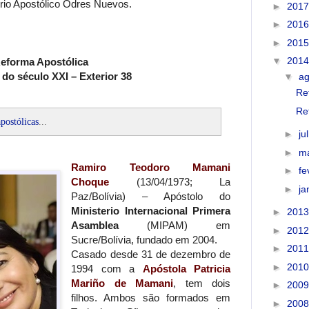
erio Apostólico Odres Nuevos.
►
201
►
201
►
201
▼
201
eforma Apostólica
do século XXI – Exterior 38
▼
a
Re
Re
apostólicas
...
►
ju
►
m
Ramiro Teodoro Mamani
►
fe
Choque
(13/04/1973; La
►
ja
Paz/Bolívia) – Apóstolo do
Ministerio Internacional Primera
►
201
Asamblea
(MIPAM) em
►
201
Sucre/Bolívia, fundado em 2004.
►
201
Casado desde 31 de dezembro de
►
201
1994 com a
Apóstola Patricia
Mariño de Mamani
, tem dois
►
200
filhos. Ambos são formados em
►
200