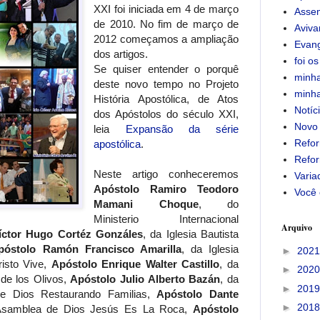
XXI foi iniciada em 4 de março
Assem
de 2010. No fim de março de
Aviv
2012 começamos a ampliação
Evan
dos artigos.
foi os
Se quiser entender o porquê
minha
deste novo tempo no Projeto
minha
História Apostólica, de Atos
Notíc
dos Apóstolos do século XXI,
Novo
leia
Expansão da série
Refor
apostólica
.
Refor
Neste artigo conheceremos
Varia
Apóstolo Ramiro Teodoro
Você 
Mamani Choque
, do
Ministerio Internacional
Arquivo
íctor Hugo Cortéz Gonzáles
, da Iglesia Bautista
póstolo Ramón Francisco Amarilla
, da Iglesia
►
202
risto Vive,
Apóstolo Enrique Walter Castillo
, da
►
202
 de los Olivos,
Apóstolo Julio Alberto Bazán
, da
►
201
de Dios Restaurando Familias,
Apóstolo Dante
►
201
a Asamblea de Dios Jesús Es La Roca,
Apóstolo