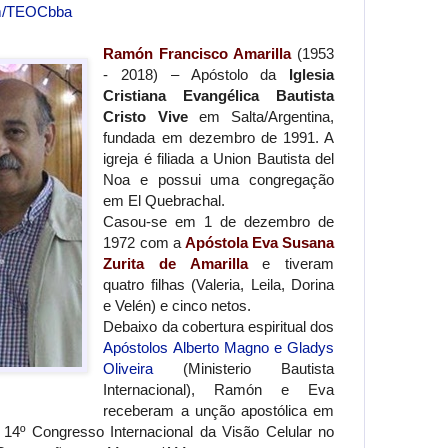
om/TEOCbba
Ramón Francisco Amarilla
(1953
- 2018) – Apóstolo da
Iglesia
Cristiana Evangélica Bautista
Cristo Vive
em Salta/Argentina,
fundada em dezembro de 1991. A
igreja é filiada a Union Bautista del
Noa e possui uma congregação
em El Quebrachal.
Casou-se em 1 de dezembro de
1972 com a
Apóstola Eva Susana
Zurita de Amarilla
e tiveram
quatro filhas (Valeria, Leila, Dorina
e Velén) e cinco netos.
Debaixo da cobertura espiritual dos
Apóstolos Alberto Magno e Gladys
Oliveira
(Ministerio Bautista
Internacional), Ramón e Eva
receberam a unção apostólica em
 14º Congresso Internacional da Visão Celular no