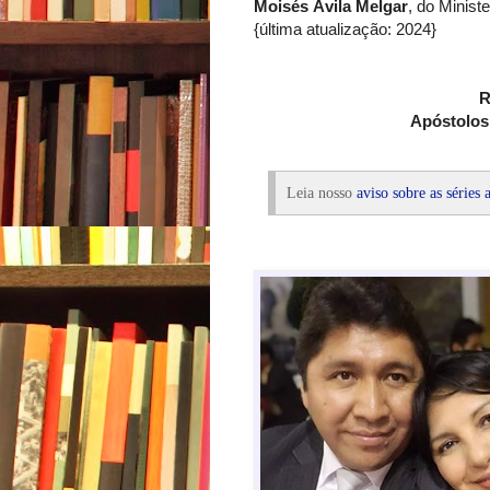
Moisés Ávila Melgar
, do Minist
{última atualização: 2024}
R
Apóstolos 
Leia nosso
aviso sobre as séries 