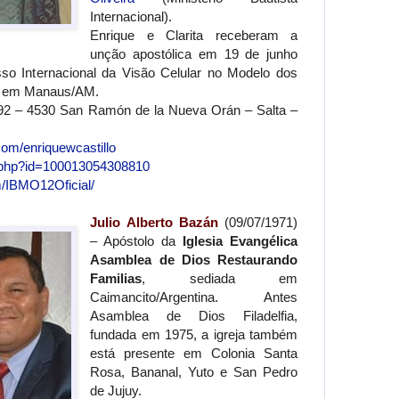
Internacional).
Enrique e Clarita receberam a
unção apostólica em 19 de junho
so Internacional da Visão Celular no Modelo dos
s em Manaus/AM.
792 – 4530 San Ramón de la Nueva Orán – Salta –
com/enriquewcastillo
e.php?id=100013054308810
/IBMO12Oficial/
Julio Alberto Bazán
(09/07/1971)
– Apóstolo da
Iglesia Evangélica
Asamblea de Dios Restaurando
Familias
, sediada em
Caimancito/Argentina. Antes
Asamblea de Dios Filadelfia,
fundada em 1975, a igreja também
está presente em Colonia Santa
Rosa, Bananal, Yuto e San Pedro
de Jujuy.