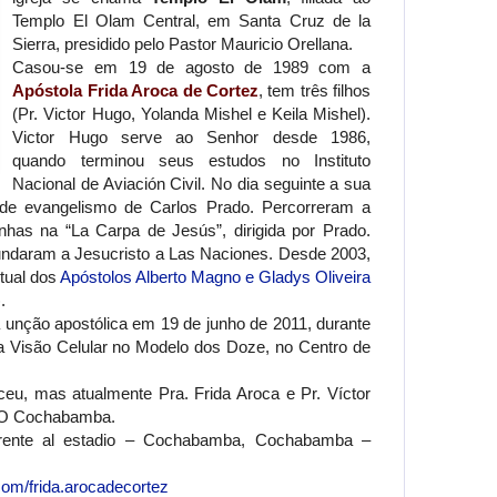
Templo El Olam Central, em Santa Cruz de la
Sierra, presidido pelo Pastor Mauricio Orellana.
Casou-se em 19 de agosto de 1989 com a
Apóstola Frida Aroca de Cortez
, tem três filhos
(Pr. Victor Hugo, Yolanda Mishel e Keila Mishel).
Victor Hugo serve ao Senhor desde 1986,
quando terminou seus estudos no Instituto
Nacional de Aviación Civil. No dia seguinte a sua
 de evangelismo de Carlos Prado. Percorreram a
has na “La Carpa de Jesús”, dirigida por Prado.
undaram a Jesucristo a Las Naciones. Desde 2003,
itual dos
Apóstolos Alberto Magno e Gladys Oliveira
.
 unção apostólica em 19 de junho de 2011, durante
a Visão Celular no Modelo dos Doze, no Centro de
ceu, mas atualmente Pra. Frida Aroca e Pr. Víctor
EO Cochabamba.
 frente al estadio – Cochabamba, Cochabamba –
com/frida.arocadecortez