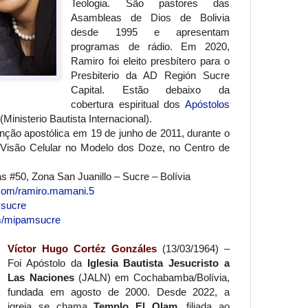
Teologia. São pastores das
Asambleas de Dios de Bolivia
desde 1995 e apresentam
programas de rádio. Em 2020,
Ramiro foi eleito presbítero para o
Presbiterio da AD Región Sucre
Capital. Estão debaixo da
cobertura espiritual dos
Apóstolos
(Ministerio Bautista Internacional).
nção apostólica em 19 de junho de 2011, durante o
 Visão Celular no Modelo dos Doze, no Centro de
s #50, Zona San Juanillo – Sucre – Bolívia
.com/ramiro.mamani.5
ysucre
m/mipamsucre
Víctor Hugo Cortéz Gonzáles
(13/03/1964) –
Foi Apóstolo da
Iglesia Bautista Jesucristo a
Las Naciones
(JALN) em Cochabamba/Bolívia,
fundada em agosto de 2000. Desde 2022, a
igreja se chama
Templo El Olam
, filiada ao