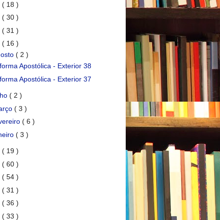
7
( 18 )
6
( 30 )
5
( 31 )
4
( 16 )
gosto
( 2 )
forma Apostólica - Exterior 38
forma Apostólica - Exterior 37
lho
( 2 )
arço
( 3 )
vereiro
( 6 )
neiro
( 3 )
3
( 19 )
2
( 60 )
1
( 54 )
0
( 31 )
9
( 36 )
8
( 33 )