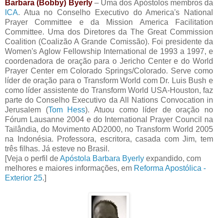
Barbara (Bobby) Byerly
– Uma dos Apóstolos membros da
ICA
. Atua no Conselho Executivo do America's National
Prayer Committee e da Mission America Facilitation
Committee. Uma dos Diretores da The Great Commission
Coalition (Coalizão A Grande Comissão). Foi presidente da
Women's Aglow Fellowship International de 1993 a 1997, e
coordenadora de oração para o Jericho Center e do World
Prayer Center em Colorado Springs/Colorado. Serve como
líder de oração para o Transform World com Dr. Luis Bush e
como líder assistente do Transform World USA-Houston, faz
parte do Conselho Executivo da All Nations Convocation in
Jerusalem (
Tom Hess
). Atuou como líder de oração no
Fórum Lausanne 2004 e do International Prayer Council na
Tailândia, do Movimento AD2000, no Transform World 2005
na Indonésia. Professora, escritora, casada com Jim, tem
três filhas. Já esteve no Brasil.
[Veja o perfil de
Apóstola Barbara Byerly
expandido, com
melhores e maiores informações, em
Reforma Apostólica -
Exterior 25
.]