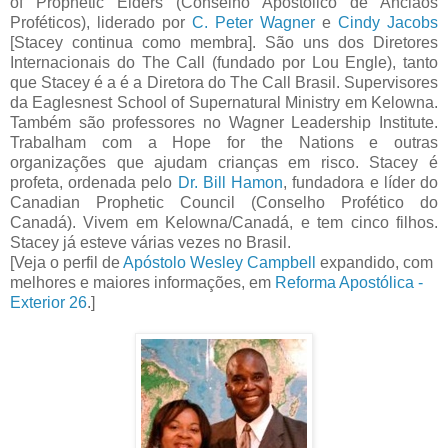
of Prophetic Elders (Conselho Apostólico de Anciãos
Proféticos), liderado por
C. Peter Wagner
e
Cindy Jacobs
[Stacey continua como membra]. São uns dos Diretores
Internacionais do The Call (fundado por Lou Engle), tanto
que Stacey é a é a Diretora do The Call Brasil. Supervisores
da Eaglesnest School of Supernatural Ministry em Kelowna.
Também são professores no Wagner Leadership Institute.
Trabalham com a Hope for the Nations e outras
organizações que ajudam crianças em risco. Stacey é
profeta, ordenada pelo
Dr. Bill Hamon
, fundadora e líder do
Canadian Prophetic Council (Conselho Profético do
Canadá). Vivem em Kelowna/Canadá, e tem cinco filhos.
Stacey já esteve várias vezes no Brasil.
[Veja o perfil de
Apóstolo Wesley Campbell
expandido, com
melhores e maiores informações, em
Reforma Apostólica -
Exterior 26
.]