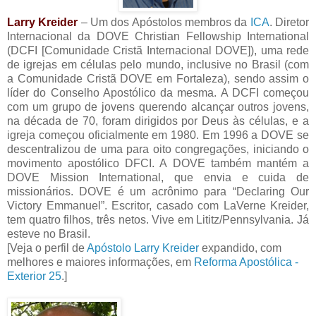
Larry Kreider
– Um dos Apóstolos membros da
ICA
. Diretor
Internacional da DOVE Christian Fellowship International
(DCFI [Comunidade Cristã Internacional DOVE]), uma rede
de igrejas em células pelo mundo, inclusive no Brasil (com
a Comunidade Cristã DOVE em Fortaleza), sendo assim o
líder do Conselho Apostólico da mesma. A DCFI começou
com um grupo de jovens querendo alcançar outros jovens,
na década de 70, foram dirigidos por Deus às células, e a
igreja começou oficialmente em 1980. Em 1996 a DOVE se
descentralizou de uma para oito congregações, iniciando o
movimento apostólico DFCI. A DOVE também mantém a
DOVE Mission International, que envia e cuida de
missionários. DOVE é um acrônimo para “Declaring Our
Victory Emmanuel”. Escritor, casado com LaVerne Kreider,
tem quatro filhos, três netos. Vive em Lititz/Pennsylvania. Já
esteve no Brasil.
[Veja o perfil de
Apóstolo Larry Kreider
expandido, com
melhores e maiores informações, em
Reforma Apostólica -
Exterior 25
.]