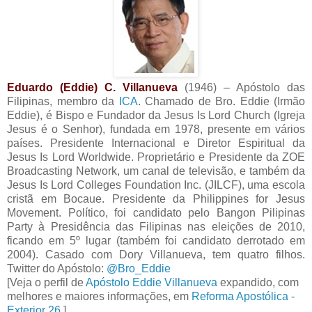
Eduardo (Eddie) C. Villanueva
(1946) – Apóstolo das
Filipinas, membro da
ICA
. Chamado de Bro. Eddie (Irmão
Eddie), é Bispo e Fundador da Jesus Is Lord Church (Igreja
Jesus é o Senhor), fundada em 1978, presente em vários
países. Presidente Internacional e Diretor Espiritual da
Jesus Is Lord Worldwide. Proprietário e Presidente da ZOE
Broadcasting Network, um canal de televisão, e também da
Jesus Is Lord Colleges Foundation Inc. (JILCF), uma escola
cristã em Bocaue. Presidente da Philippines for Jesus
Movement. Político, foi candidato pelo Bangon Pilipinas
Party à Presidência das Filipinas nas eleições de 2010,
ficando em 5º lugar (também foi candidato derrotado em
2004). Casado com Dory Villanueva, tem quatro filhos.
Twitter do Apóstolo:
@Bro_Eddie
[Veja o perfil de
Apóstolo Eddie Villanueva
expandido, com
melhores e maiores informações, em
Reforma Apostólica -
Exterior 26
.]