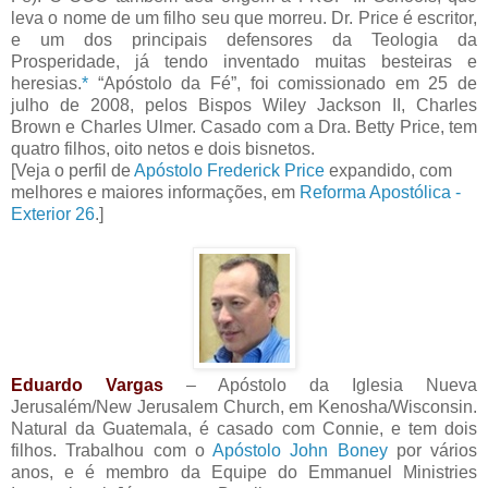
leva o nome de um filho seu que morreu. Dr. Price é escritor,
e um dos principais defensores da Teologia da
Prosperidade, já tendo inventado muitas besteiras e
heresias.
*
“Apóstolo da Fé”, foi comissionado em 25 de
julho de 2008, pelos Bispos Wiley Jackson II, Charles
Brown e Charles Ulmer. Casado com a Dra. Betty Price, tem
quatro filhos, oito netos e dois bisnetos.
[Veja o perfil de
Apóstolo Frederick Price
expandido, com
melhores e maiores informações, em
Reforma Apostólica -
Exterior 26
.]
Eduardo Vargas
– Apóstolo da Iglesia Nueva
Jerusalém/New Jerusalem Church, em Kenosha/Wisconsin.
Natural da Guatemala, é casado com Connie, e tem dois
filhos. Trabalhou com o
Apóstolo John Boney
por vários
anos, e é membro da Equipe do Emmanuel Ministries