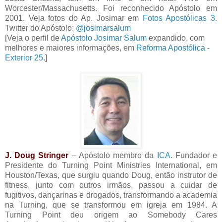
Worcester/Massachusetts. Foi reconhecido Apóstolo em
2001. Veja fotos do Ap. Josimar em
Fotos Apostólicas 3
.
Twitter do Apóstolo:
@josimarsalum
[Veja o perfil de
Apóstolo Josimar Salum
expandido, com
melhores e maiores informações, em
Reforma Apostólica -
Exterior 25
.]
J. Doug Stringer
– Apóstolo membro da
ICA
. Fundador e
Presidente do Turning Point Ministries International, em
Houston/Texas, que surgiu quando Doug, então instrutor de
fitness, junto com outros irmãos, passou a cuidar de
fugitivos, dançarinas e drogados, transformando a academia
na Turning, que se transformou em igreja em 1984. A
Turning Point deu origem ao Somebody Cares