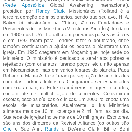
(
Rede Apostólica
Global Awakening Internacional),
presidida por
Randy Clark
. Missionários (Rolland é a
terceira geração de missionários, sendo que seu avô, H. A.
Baker foi missionário na China), são os Fundadores e
Presidentes do Iris Ministries (Ministérios Arco-Íris), fundado
em 1980 nos EUA. Trabalharam por vários países asiáticos
e em 1992 foram para Londres fazer o doutorado, onde
também continuaram a ajudar os pobres e plantaram uma
igreja. Em 1995 chegaram em Moçambique, hoje sede do
Ministério. O ministério é dedicado a servir aos pobres e
rejeitados (com orfanatos, furando poços, etc.), não apenas
em Moçambique, mas em vários lugares do planeta. Papa
Rolland e Mama Aida sofreram perseguição de autoridades
corruptas, ladrões, feiticeiros. Chegaram a ser espancados
com suas crianças. Entre os inúmeros milagres relatados,
contam até de multiplicação de alimentos. Construíram
escolas, escolas bíblicas e clínicas. Em 2000, foi criada uma
escola de missionários. Atualmente, o Iris Ministries
alimenta mais de 10 mil crianças e 2 mil famílias por dia.
Sua rede de igrejas inclue mais de 10 mil igrejas. Escritores,
são uns dos diretores da Revival Alliance (os outros são
Che
e Sue Ann,
Randy
e DeAnne Clark, Bill e Beni