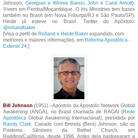
Johnson,
Georgian e Winnie Banov
,
John e Carol Arnott
).
Vivem em Pemba/Moçambique. O Iris Ministries tem bases
também no Brasil (em Nova Friburgo/RJ e São Paulo/SP).
Heide já esteve no Brasil. Twitter do Apóstolo:
@rollandbaker
[Veja o perfil de
Rolland e Heide Baker
expandido, com
melhores e maiores informações, em
Reforma Apostólica -
Exterior 24
.]
Bill Johnson
(1951) –Apóstolo da Apostolic Network Global
Awakening (ANGA), no Brasil chamada de RAGAI (
Rede
Apostólica
Global Awakening Internacional), presidida por
Randy Clark
. Casado com Brenda (Beni) Johnson, são os
Pastores Sêniores da Bethel Church, em
Redding/Califórnia, desde 1996. Antes dela pastorearam a