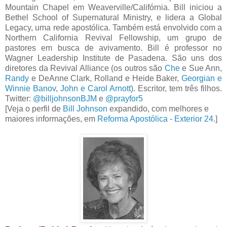
Mountain Chapel em Weaverville/Califórnia. Bill iniciou a
Bethel School of Supernatural Ministry, e lidera a Global
Legacy, uma rede apostólica. Também está envolvido com a
Northern California Revival Fellowship, um grupo de
pastores em busca de avivamento. Bill é professor no
Wagner Leadership Institute de Pasadena. São uns dos
diretores da Revival Alliance (os outros são
Che
e Sue Ann,
Randy
e DeAnne Clark, Rolland e Heide Baker,
Georgian e
Winnie Banov
,
John e Carol Arnott
). Escritor, tem três filhos.
Twitter:
@billjohnsonBJM
e
@prayfor5
[Veja o perfil de
Bill Johnson
expandido, com melhores e
maiores informações, em
Reforma Apostólica - Exterior 24
.]