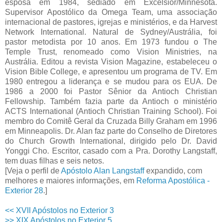
esposa em 1984, sediado em Excelsior/Minnesota.
Supervisor Apostólico da Omega Team, uma associação
internacional de pastores, igrejas e ministérios, e da Harvest
Network International. Natural de Sydney/Austrália, foi
pastor metodista por 10 anos. Em 1973 fundou o The
Temple Trust, renomeado como Vision Ministries, na
Austrália. Editou a revista Vision Magazine, estabeleceu o
Vision Bible College, e apresentou um programa de TV. Em
1980 entregou a liderança e se mudou para os EUA. De
1986 a 2000 foi Pastor Sênior da Antioch Christian
Fellowship. Também fazia parte da Antioch o ministério
ACTS International (Antioch Christian Training School). Foi
membro do Comitê Geral da Cruzada Billy Graham em 1996
em Minneapolis. Dr. Alan faz parte do Conselho de Diretores
do Church Growth International, dirigido pelo Dr. David
Yonggi Cho. Escritor, casado com a Pra. Dorothy Langstaff,
tem duas filhas e seis netos.
[Veja o perfil de
Apóstolo Alan Langstaff
expandido, com
melhores e maiores informações, em
Reforma Apostólica -
Exterior 28
.]
<< XVII Apóstolos no Exterior 3
>> XIX Apóstolos no Exterior 5