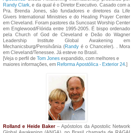
Randy Clark
, e da qual é o Diretor Executivo. Casado com a
Pra. Brenda Jones, são fundadores e diretores da Life
Givers International Ministries e do Healing Prayer Center
em Cleveland. Foram pastores da Suncoast Worship Center
em Englewood/Flórida entre 1995-2005. É bispo ordenado
pela Church of God de Cleveland e Deão do Wagner
Leadership Institute Global Awakening em
Mechanicsburg/Pensilvânia (
Randy
é o Chanceler). . Mora
em Cleveland/Tenessee. Já esteve no Brasil.
[Veja o perfil de
Tom Jones
expandido, com melhores e
maiores informações, em
Reforma Apostólica - Exterior 24
.]
Rolland e Heide Baker
– Apóstolos da Apostolic Network
Global Awakening (ANGA), no Brasil chamada de RAGAI