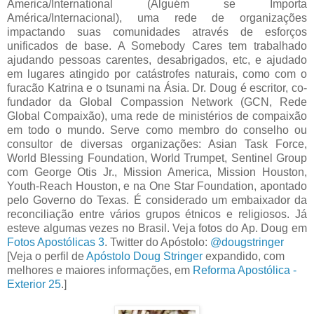
America/International (Alguém se Importa
América/Internacional), uma rede de organizações
impactando suas comunidades através de esforços
unificados de base. A Somebody Cares tem trabalhado
ajudando pessoas carentes, desabrigados, etc, e ajudado
em lugares atingido por catástrofes naturais, como com o
furacão Katrina e o tsunami na Ásia. Dr. Doug é escritor, co-
fundador da Global Compassion Network (GCN, Rede
Global Compaixão), uma rede de ministérios de compaixão
em todo o mundo. Serve como membro do conselho ou
consultor de diversas organizações: Asian Task Force,
World Blessing Foundation, World Trumpet, Sentinel Group
com George Otis Jr., Mission America, Mission Houston,
Youth-Reach Houston, e na One Star Foundation, apontado
pelo Governo do Texas. É considerado um embaixador da
reconciliação entre vários grupos étnicos e religiosos. Já
esteve algumas vezes no Brasil. Veja fotos do Ap. Doug em
Fotos Apostólicas 3
. Twitter do Apóstolo:
@dougstringer
[Veja o perfil de
Apóstolo Doug Stringer
expandido, com
melhores e maiores informações, em
Reforma Apostólica -
Exterior 25
.]