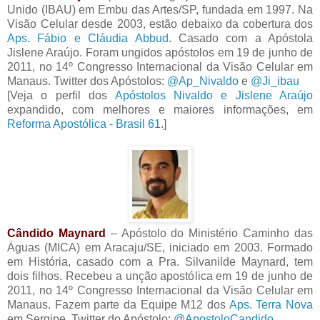
Unido (IBAU) em Embu das Artes/SP, fundada em 1997. Na
Visão Celular desde 2003, estão debaixo da cobertura dos
Aps. Fábio e Cláudia Abbud
. Casado com a Apóstola
Jislene Araújo. Foram ungidos apóstolos em 19 de junho de
2011, no 14º Congresso Internacional da Visão Celular em
Manaus. Twitter dos Apóstolos:
@Ap_Nivaldo
e
@Ji_ibau
[Veja o perfil dos
Apóstolos Nivaldo e Jislene Araújo
expandido, com melhores e maiores informações, em
Reforma Apostólica - Brasil 61
.]
Cândido Maynard
– Apóstolo do Ministério Caminho das
Águas (MICA) em Aracaju/SE, iniciado em 2003. Formado
em História, casado com a Pra. Silvanilde Maynard, tem
dois filhos. Recebeu a unção apostólica em 19 de junho de
2011, no 14º Congresso Internacional da Visão Celular em
Manaus. Fazem parte da Equipe M12 dos
Aps. Terra Nova
em Sergipe. Twitter do Apóstolo:
@ApostoloCandido