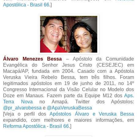
Apostólica - Brasil 66
.]
Álvaro Menezes Bessa
– Apóstolo da Comunidade
Evangélica do Senhor Jesus Cristo (CESEJEC) em
Macapá/AP, fundada em 2004. Casado com a Apóstola
Veruska Vieira Rebelo Bessa, tem três filhos. Foram
legitimados apóstolos em 19 de junho de 2011, no 14º
Congresso Internacional da Visão Celular no Modelo dos
Doze em Manaus. Fazem parte da Equipe M12 dos
Aps.
Terra Nova
no Amapá. Twitter dos Apóstolos:
@pr_alvarobessa
e
@ApaVeruskaBessa
[Veja o perfil dos
Apóstolos Álvaro e Veruska Bessa
expandido, com melhores e maiores informações, em
Reforma Apostólica - Brasil 66
.]