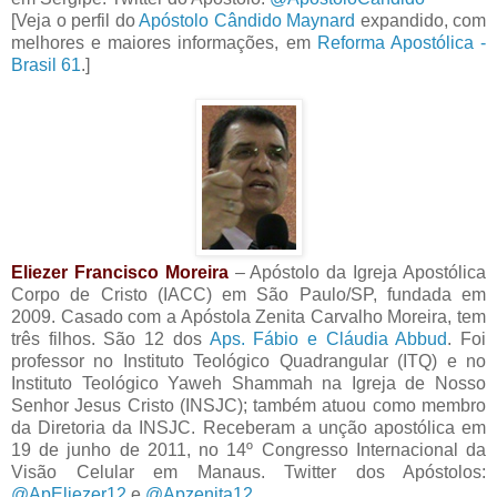
[Veja o perfil do
Apóstolo Cândido Maynard
expandido, com
melhores e maiores informações, em
Reforma Apostólica -
Brasil 61
.]
Eliezer Francisco Moreira
– Apóstolo da Igreja Apostólica
Corpo de Cristo (IACC) em São Paulo/SP, fundada em
2009. Casado com a Apóstola Zenita Carvalho Moreira, tem
três filhos. São 12 dos
Aps. Fábio e Cláudia Abbud
. Foi
professor no Instituto Teológico Quadrangular (ITQ) e no
Instituto Teológico Yaweh Shammah na Igreja de Nosso
Senhor Jesus Cristo (INSJC); também atuou como membro
da Diretoria da INSJC. Receberam a unção apostólica em
19 de junho de 2011, no 14º Congresso Internacional da
Visão Celular em Manaus. Twitter dos Apóstolos:
@ApEliezer12
e
@Apzenita12