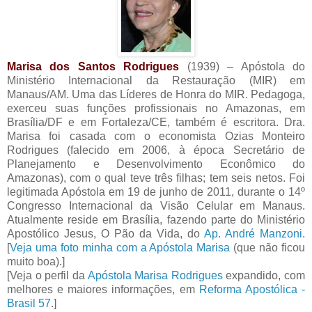
Marisa dos Santos Rodrigues
(1939) – Apóstola do
Ministério Internacional da Restauração (MIR) em
Manaus/AM. Uma das Líderes de Honra do MIR. Pedagoga,
exerceu suas funções profissionais no Amazonas, em
Brasília/DF e em Fortaleza/CE, também é escritora. Dra.
Marisa foi casada com o economista Ozias Monteiro
Rodrigues (falecido em 2006, à época Secretário de
Planejamento e Desenvolvimento Econômico do
Amazonas), com o qual teve três filhas; tem seis netos. Foi
legitimada Apóstola em 19 de junho de 2011, durante o 14º
Congresso Internacional da Visão Celular em Manaus.
Atualmente reside em Brasília, fazendo parte do Ministério
Apostólico Jesus, O Pão da Vida, do
Ap. André Manzoni
.
[
Veja uma foto minha com a Apóstola Marisa
(que não ficou
muito boa).]
[Veja o perfil da
Apóstola Marisa Rodrigues
expandido, com
melhores e maiores informações, em
Reforma Apostólica -
Brasil 57
.]