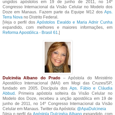
ungidos apóstolos em 19 de junho de 2011, no 14º
Congresso Internacional da Visão Celular no Modelo dos
Doze em Manaus. Fazem parte da Equipe M12 dos
Aps.
Terra Nova
no Distrito Federal.
[Veja o perfil dos
Apóstolos Ewaldo e Maria Adnir Cunha
expandido, com melhores e maiores informações, em
Reforma Apostólica - Brasil 61
.]
Dulcinéia Albano do Prado
– Apóstola do Ministério
Apostólico Internacional (MAI) em Mogi das Cruzes/SP,
fundado em 2005. Discípula dos
Aps. Fábio e Cláudia
Abbud
. Primeira apóstola solteira da Visão Celular no
Modelo dos Doze, recebeu a unção apostólica em 19 de
junho de 2011, no 14º Congresso Internacional da Visão
Celular em Manaus. Twitter da Apóstola:
@ApaDulcineia
[Veja o perfil da
Apóstola Dulcinéia Albano
expandido, com