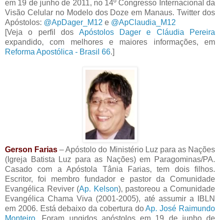
em 19 de junho de 2011, no 14º Congresso Internacional da
Visão Celular no Modelo dos Doze em Manaus. Twitter dos
Apóstolos:
@ApDager_M12
e
@ApClaudia_M12
[Veja o perfil dos
Apóstolos Dager e Cláudia Pereira
expandido, com melhores e maiores informações, em
Reforma Apostólica - Brasil 66
.]
Gerson Farias
– Apóstolo do Ministério Luz para as Nações
(Igreja Batista Luz para as Nações) em Paragominas/PA.
Casado com a Apóstola Tânia Farias, tem dois filhos.
Escritor, foi membro fundador e pastor da Comunidade
Evangélica Reviver (
Ap. Kelson
), pastoreou a Comunidade
Evangélica Chama Viva (2001-2005), até assumir a IBLN
em 2006. Está debaixo da cobertura do
Ap. José Raimundo
Monteiro
. Foram ungidos apóstolos em 19 de junho de