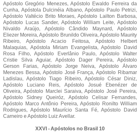
Apóstolo Gregório Menezes, Apóstolo Ewaldo Ferreira da
Cunha, Apóstola Dulcinéia Albano, Apóstolo Paulo Petrizi,
Apóstolo Valtécio Brito Moraes, Apóstolo Lailton Barbosa,
Apóstolo Lucas Sander, Apóstolo William Leite, Apóstolo
Nivaldo Araújo, Apóstolo Cândido Maynard, Apóstolo
Eliezer Moreira, Apóstolo Brunildo Oliveira, Apóstolo Maurity
Ribeiro, Apóstolo Acacio Feitosa, Apóstolo Helbert
Malaquias, Apóstola Miriam Evangelista, Apóstolo David
Rosa Filho, Apóstolo Everlânio Paulo, Apóstolo Walter
Cristie Silva Aguiar, Apóstolo Dager Pereira, Apóstolo
Gerson Farias, Apóstolo Jorge Neiva, Apóstolo Álvaro
Menezes Bessa, Apóstolo José França, Apóstolo Ribamar
Ladislau, Apóstolo Tiago Ribeiro, Apóstolo César Diniz,
Apóstolo Luciano Reis, Apóstolo Josué Ebenézer de
Oliveira, Apóstolo Marclei Saraiva, Apóstolo José Pereira,
Apóstolo Sidney Queiróz, Apóstolo Celisar Fernandes,
Apóstolo Marco Antônio Pereira, Apóstolo Ronilto William
Rodrigues, Apóstolo Maurício Santa Fé, Apóstolo David
Carneiro e Apóstolo Luiz Avellar.
XXVI - Apóstolos no Brasil 10