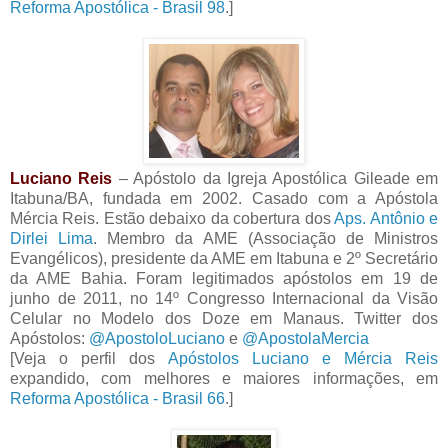
Reforma Apostólica - Brasil 98
.]
Luciano Reis
– Apóstolo da Igreja Apostólica Gileade em
Itabuna/BA, fundada em 2002. Casado com a Apóstola
Mércia Reis. Estão debaixo da cobertura dos
Aps. Antônio e
Dirlei Lima
. Membro da AME (Associação de Ministros
Evangélicos), presidente da AME em Itabuna e 2º Secretário
da AME Bahia. Foram legitimados apóstolos em 19 de
junho de 2011, no 14º Congresso Internacional da Visão
Celular no Modelo dos Doze em Manaus. Twitter dos
Apóstolos:
@ApostoloLuciano
e
@ApostolaMercia
[Veja o perfil dos
Apóstolos Luciano e Mércia Reis
expandido, com melhores e maiores informações, em
Reforma Apostólica - Brasil 66
.]