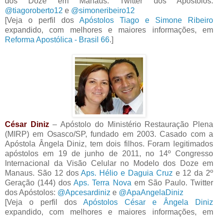
dos Doze em Manaus. Twitter dos Apóstolos:
@tiagoroberto12
e
@simoneribeiro12
[Veja o perfil dos
Apóstolos Tiago e Simone Ribeiro
expandido, com melhores e maiores informações, em
Reforma Apostólica - Brasil 66
.]
César Diniz
– Apóstolo do Ministério Restauração Plena
(MIRP) em Osasco/SP, fundado em 2003. Casado com a
Apóstola Ângela Diniz, tem dois filhos. Foram legitimados
apóstolos em 19 de junho de 2011, no 14º Congresso
Internacional da Visão Celular no Modelo dos Doze em
Manaus. São 12 dos
Aps. Hélio e Daguia Cruz
e 12 da 2º
Geração (144) dos
Aps. Terra Nova
em São Paulo. Twitter
dos Apóstolos:
@Apcesardiniz
e
@ApaAngelaDiniz
[Veja o perfil dos
Apóstolos César e Ângela Diniz
expandido, com melhores e maiores informações, em