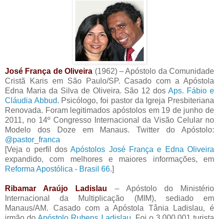
José França de Oliveira
(1962) – Apóstolo da Comunidade
Cristã Karis em São Paulo/SP. Casado com a Apóstola
Edna Maria da Silva de Oliveira. São 12 dos
Aps. Fábio e
Cláudia Abbud
. Psicólogo, foi pastor da Igreja Presbiteriana
Renovada. Foram legitimados apóstolos em 19 de junho de
2011, no 14º Congresso Internacional da Visão Celular no
Modelo dos Doze em Manaus. Twitter do Apóstolo:
@pastor_franca
[Veja o perfil dos
Apóstolos José França e Edna Oliveira
expandido, com melhores e maiores informações, em
Reforma Apostólica - Brasil 66
.]
Ribamar Araújo Ladislau
– Apóstolo do Ministério
Internacional da Multiplicação (MIM), sediado em
Manaus/AM. Casado com a Apóstola Tânia Ladislau, é
irmão do
Apóstolo Rubens Ladislau
. Foi o 3.000.001 turista