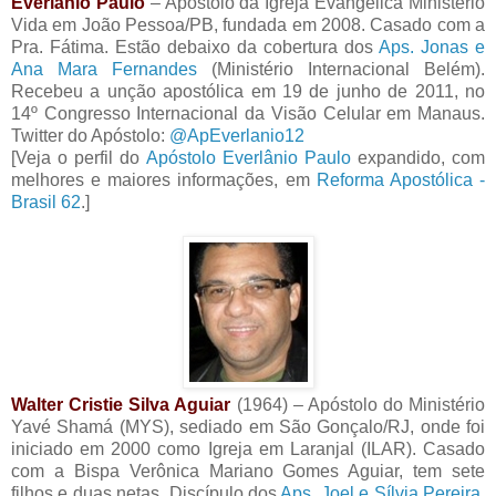
Everlânio Paulo
– Apóstolo da Igreja Evangélica Ministério
Vida em João Pessoa/PB, fundada em 2008. Casado com a
Pra. Fátima. Estão debaixo da cobertura dos
Aps. Jonas e
Ana Mara Fernandes
(Ministério Internacional Belém).
Recebeu a unção apostólica em 19 de junho de 2011, no
14º Congresso Internacional da Visão Celular em Manaus.
Twitter do Apóstolo:
@ApEverlanio12
[Veja o perfil do
Apóstolo Everlânio Paulo
expandido, com
melhores e maiores informações, em
Reforma Apostólica -
Brasil 62
.]
Walter Cristie Silva Aguiar
(1964) – Apóstolo do Ministério
Yavé Shamá (MYS), sediado em São Gonçalo/RJ, onde foi
iniciado em 2000 como Igreja em Laranjal (ILAR). Casado
com a Bispa Verônica Mariano Gomes Aguiar, tem sete
filhos e duas netas. Discípulo dos
Aps. Joel e Sílvia Pereira
.