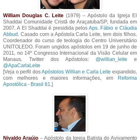
William Douglas C. Leite
(1979) – Apóstolo da Igreja El
Shaddai Comunidade Cristã de Araçatuba/SP, fundada em
2007. A El Shaddai é presidida pelos
Aps. Fábio e Cláudia
Abbud
. Casado com a Apóstola Carla Leite, tem dois filhos.
Coordenador do curso de teologia do Centro Universitário
UNITOLEDO. Foram ungidos apóstolos em 19 de junho de
2011, no 14º Congresso Internacional da Visão Celular em
Manaus. Twitter dos Apóstolos:
@willian_leite
e
@ApaCarlaLeite
[Veja o perfil dos
Apóstolos Willian e Carla Leite
expandido,
com melhores e maiores informações, em
Reforma
Apostólica - Brasil 61
.]
Nivaldo Araújo
– Apóstolo da Igreja Batista do Avivamento