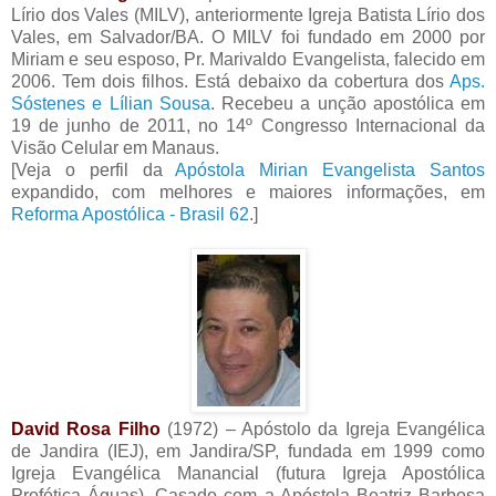
Lírio dos Vales (MILV), anteriormente Igreja Batista Lírio dos
Vales, em Salvador/BA. O MILV foi fundado em 2000 por
Miriam e seu esposo, Pr. Marivaldo Evangelista, falecido em
2006. Tem dois filhos. Está debaixo da cobertura dos
Aps.
Sóstenes e Lílian Sousa
. Recebeu a unção apostólica em
19 de junho de 2011, no 14º Congresso Internacional da
Visão Celular em Manaus.
[Veja o perfil da
Apóstola Mirian Evangelista Santos
expandido, com melhores e maiores informações, em
Reforma Apostólica - Brasil 62
.]
David Rosa Filho
(1972) – Apóstolo da Igreja Evangélica
de Jandira (IEJ), em Jandira/SP, fundada em 1999 como
Igreja Evangélica Manancial (futura Igreja Apostólica
Profética Águas). Casado com a Apóstola Beatriz Barbosa