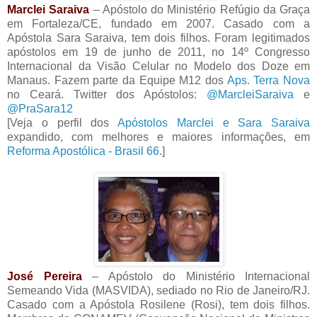
Marclei Saraiva
– Apóstolo do Ministério Refúgio da Graça
em Fortaleza/CE, fundado em 2007. Casado com a
Apóstola Sara Saraiva, tem dois filhos. Foram legitimados
apóstolos em 19 de junho de 2011, no 14º Congresso
Internacional da Visão Celular no Modelo dos Doze em
Manaus. Fazem parte da Equipe M12 dos
Aps. Terra Nova
no Ceará. Twitter dos Apóstolos:
@MarcleiSaraiva
e
@PraSara12
[Veja o perfil dos
Apóstolos Marclei e Sara Saraiva
expandido, com melhores e maiores informações, em
Reforma Apostólica - Brasil 66
.]
José Pereira
– Apóstolo do Ministério Internacional
Semeando Vida (MASVIDA), sediado no Rio de Janeiro/RJ.
Casado com a Apóstola Rosilene (Rosi), tem dois filhos.