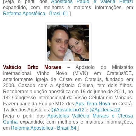
[Veja o perfil dos
Apóstolos Paulo e Valéria Petrizi
expandido, com melhores e maiores informações, em
Reforma Apostólica - Brasil 61
.]
Valtécio Brito Moraes
– Apóstolo do Ministério
Internacional Vinho Novo (MIVN) em Crateús/CE,
anteriormente Igreja de Cristo em Crateús, fundado em
2008. Casado com a Apóstola Cleusa, tem dois filhos.
Receberam a unção apostólica em 19 de junho de 2011, no
14º Congresso Internacional da Visão Celular em Manaus.
Fazem parte da Equipe M12 dos
Aps. Terra Nova
no Ceará.
Twitter dos Apóstolos:
@Apvaltecio12
e
@Apcleusa12
[Veja o perfil dos
Apóstolos Valtécio Moraes e Cleusa
Cunha
expandido, com melhores e maiores informações,
em
Reforma Apostólica - Brasil 64
.]