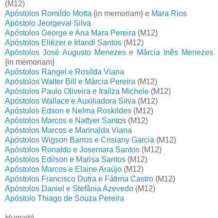
(M12)
Apóstolos Romildo Motta
{in memoriam} e
Mara Rios
Apóstolo Jeorgeval Silva
Apóstolos George e Ana Mara Pereira
(M12)
Apóstolos Eliézer e Irlandi Santos
(M12)
Apóstolos José Augusto Menezes
e
Márcia Inês Menezes
{in memoriam}
Apóstolos Rangel e Rosilda Viana
Apóstolos Walter Bill e Márcia Pereira
(M12)
Apóstolos Paulo Oliveira e Iraílza Michele
(M12)
Apóstolos Wallace e Auxiliadora Silva
(M12)
Apóstolos Edson e Nelma Roskildes
(M12)
Apóstolos Marcos e Nattyer Santos
(M12)
Apóstolos Marcos e Marinalda Viana
Apóstolos Wigson Barros e Crislany Garcia
(M12)
Apóstolos Ronaldo e Josemara Santos
(M12)
Apóstolos Edilson e Marisa Santos
(M12)
Apóstolos Marcos e Elaine Araújo
(M12)
Apóstolos Francisco Dutra e Fátima Castro
(M12)
Apóstolos Daniel e Stefânia Azevedo
(M12)
Apóstolo Thiago de Souza Pereira
Humaitá