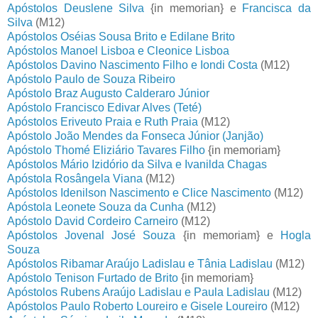
Apóstolos Deuslene Silva
{in memorian} e
Francisca da
Silva
(M12)
Apóstolos Oséias Sousa Brito e Edilane Brito
Apóstolos Manoel Lisboa e Cleonice Lisboa
Apóstolos Davino Nascimento Filho e Iondi Costa
(M12)
Apóstolo Paulo de Souza Ribeiro
Apóstolo Braz Augusto Calderaro Júnior
Apóstolo Francisco Edivar Alves (Teté)
Apóstolos Eriveuto Praia e Ruth Praia
(M12)
Apóstolo João Mendes da Fonseca Júnior (Janjão)
Apóstolo Thomé Eliziário Tavares Filho
{in memoriam}
Apóstolos Mário Izidório da Silva e Ivanilda Chagas
Apóstola Rosângela Viana
(M12)
Apóstolos Idenilson Nascimento e Clice Nascimento
(M12)
Apóstola Leonete Souza da Cunha
(M12)
Apóstolo David Cordeiro Carneiro
(M12)
Apóstolos Jovenal José Souza
{in memoriam} e
Hogla
Souza
Apóstolos Ribamar Araújo Ladislau e Tânia Ladislau
(M12)
Apóstolo Tenison Furtado de Brito
{in memoriam}
Apóstolos Rubens Araújo Ladislau e Paula Ladislau
(M12)
Apóstolos Paulo Roberto Loureiro e Gisele Loureiro
(M12)