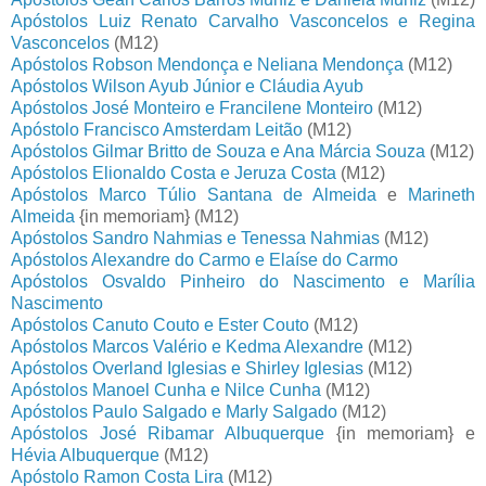
Apóstolos Luiz Renato Carvalho Vasconcelos e Regina
Vasconcelos
(M12)
Apóstolos Robson Mendonça e Neliana Mendonça
(M12)
Apóstolos Wilson Ayub Júnior e Cláudia Ayub
Apóstolos José Monteiro e Francilene Monteiro
(M12)
Apóstolo Francisco Amsterdam Leitão
(M12)
Apóstolos Gilmar Britto de Souza e Ana Márcia Souza
(M12)
Apóstolos Elionaldo Costa e Jeruza Costa
(M12)
Apóstolos Marco Túlio Santana de Almeida
e
Marineth
Almeida
{in memoriam} (M12)
Apóstolos Sandro Nahmias e Tenessa Nahmias
(M12)
Apóstolos Alexandre do Carmo e Elaíse do Carmo
Apóstolos Osvaldo Pinheiro do Nascimento e Marília
Nascimento
Apóstolos Canuto Couto e Ester Couto
(M12)
Apóstolos Marcos Valério e Kedma Alexandre
(M12)
Apóstolos Overland Iglesias e Shirley Iglesias
(M12)
Apóstolos Manoel Cunha e Nilce Cunha
(M12)
Apóstolos Paulo Salgado e Marly Salgado
(M12)
Apóstolos José Ribamar Albuquerque
{in memoriam} e
Hévia Albuquerque
(M12)
Apóstolo Ramon Costa Lira
(M12)