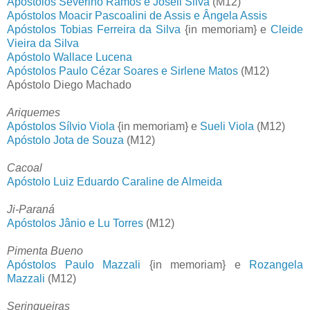
Apóstolos Severino Ramos e Joseli Silva
(M12)
Apóstolos Moacir Pascoalini de Assis e Ângela Assis
Apóstolos Tobias Ferreira da Silva
{in memoriam} e
Cleide
Vieira da Silva
Apóstolo Wallace Lucena
Apóstolos Paulo Cézar Soares e Sirlene Matos
(M12)
Apóstolo Diego Machado
Ariquemes
Apóstolos Sílvio Viola
{in memoriam} e
Sueli Viola
(M12)
Apóstolo Jota de Souza
(M12)
Cacoal
Apóstolo Luiz Eduardo Caraline de Almeida
Ji-Paraná
Apóstolos Jânio e Lu Torres
(M12)
Pimenta Bueno
Apóstolos Paulo Mazzali
{in memoriam} e
Rozangela
Mazzali
(M12)
Seringueiras