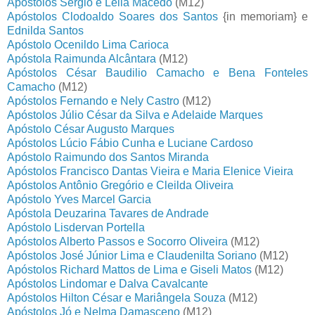
Apóstolos Sérgio e Leila Macedo
(M12)
Apóstolos Clodoaldo Soares dos Santos
{in memoriam} e
Ednilda Santos
Apóstolo Ocenildo Lima Carioca
Apóstola Raimunda Alcântara
(M12)
Apóstolos César Baudilio Camacho e Bena Fonteles
Camacho
(M12)
Apóstolos Fernando e Nely Castro
(M12)
Apóstolos Júlio César da Silva e Adelaide Marques
Apóstolo César Augusto Marques
Apóstolos Lúcio Fábio Cunha e Luciane Cardoso
Apóstolo Raimundo dos Santos Miranda
Apóstolos Francisco Dantas Vieira e Maria Elenice Vieira
Apóstolos Antônio Gregório e Cleilda Oliveira
Apóstolo Yves Marcel Garcia
Apóstola Deuzarina Tavares de Andrade
Apóstolo Lisdervan Portella
Apóstolos Alberto Passos e Socorro Oliveira
(M12)
Apóstolos José Júnior Lima e Claudenilta Soriano
(M12)
Apóstolos Richard Mattos de Lima e Giseli Matos
(M12)
Apóstolos Lindomar e Dalva Cavalcante
Apóstolos Hilton César e Mariângela Souza
(M12)
Apóstolos Jó e Nelma Damasceno
(M12)