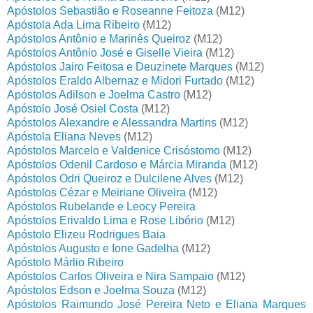
Apóstolos Sebastião e Roseanne Feitoza
(M12)
Apóstola Ada Lima Ribeiro
(M12)
Apóstolos Antônio e Marinês Queiroz
(M12)
Apóstolos Antônio José e Giselle Vieira
(M12)
Apóstolos Jairo Feitosa e Deuzinete Marques
(M12)
Apóstolos Eraldo Albernaz e Midori Furtado
(M12)
Apóstolos Adilson e Joelma Castro
(M12)
Apóstolo José Osiel Costa
(M12)
Apóstolos Alexandre e Alessandra Martins
(M12)
Apóstola Eliana Neves
(M12)
Apóstolos Marcelo e Valdenice Crisóstomo
(M12)
Apóstolos Odenil Cardoso e Márcia Miranda
(M12)
Apóstolos Odri Queiroz e Dulcilene Alves
(M12)
Apóstolos Cézar e Meiriane Oliveira
(M12)
Apóstolos Rubelande e Leocy Pereira
Apóstolos Erivaldo Lima e Rose Libório
(M12)
Apóstolo Elizeu Rodrigues Baia
Apóstolos Augusto e Ione Gadelha
(M12)
Apóstolo Márlio Ribeiro
Apóstolos Carlos Oliveira e Nira Sampaio
(M12)
Apóstolos Edson e Joelma Souza
(M12)
Apóstolos Raimundo José Pereira Neto e Eliana Marques