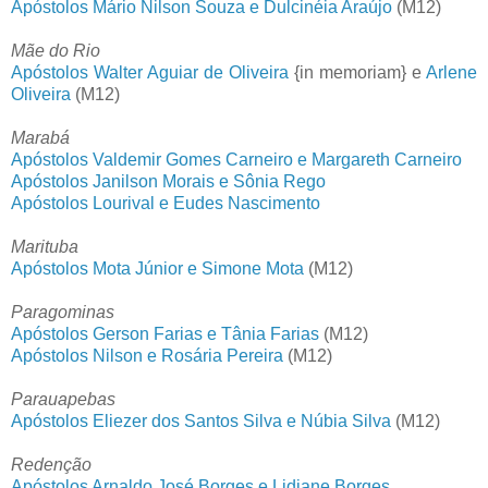
Apóstolos Mário Nilson Souza e Dulcinéia Araújo
(M12)
Mãe do Rio
Apóstolos Walter Aguiar de Oliveira
{in memoriam} e
Arlene
Oliveira
(M12)
Marabá
Apóstolos Valdemir Gomes Carneiro e Margareth Carneiro
Apóstolos Janilson Morais e Sônia Rego
Apóstolos Lourival e Eudes Nascimento
Marituba
Apóstolos Mota Júnior e Simone Mota
(M12)
Paragominas
Apóstolos Gerson Farias e Tânia Farias
(M12)
Apóstolos Nilson e Rosária Pereira
(M12)
Parauapebas
Apóstolos Eliezer dos Santos Silva e Núbia Silva
(M12)
Redenção
Apóstolos Arnaldo José Borges e Lidiane Borges