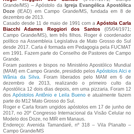
Grande/MS) – Apóstolo da
Igreja Evangélica Apostólica
Doze
(IEAD) em Campo Grande/MS, fundada em 8 de
dezembro de 2013.
Casado desde 11 de maio de 1991 com a
Apóstola Carla
Biacchi Adames Reggiori dos Santos
(05/04/1971;
Campo Grande/MS), tem três filhos. Roger é coordenador
político na Assembleia Legislativa de Mato Grosso do Sul
desde 2017. Carla é formada em Pedagogia pela FUCMAT
em 1991. Fazem parte do Conselho de Pastores de Campo
Grande.
Foram pastores e bispos no Ministério Apostólico Mundial
(MAM) em Campo Grande, presidido pelos
Apóstolos Alci e
Wânia da Silva
. Foram liberados pelo MAM em 6 de
dezembro de 2013, realizando o primeiro culto da
Apostólica 12 dois dias depois, em uma pizzaria. Foram 12
dos
Apóstolos Antônio e Leila Bueno
e atualmente fazem
parte do M12 Mato Grosso do Sul.
Roger e Carla foram ungidos apóstolos em 17 de junho de
2017, no 20º Congresso Internacional da Visão Celular no
Modelo dos Doze, no MIR em Manaus.
Endereço: Avenida Tamandaré, nº 318 – Vila Planalto –
Campo Grande/MS