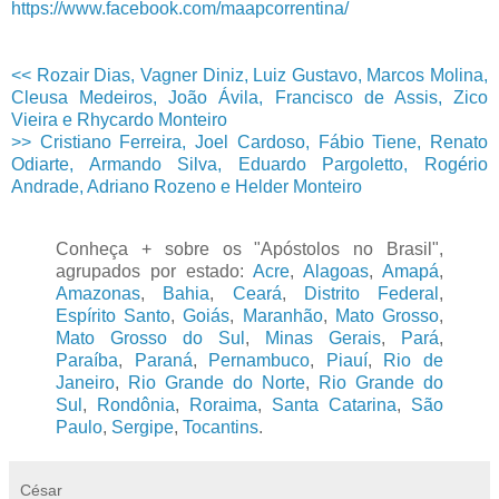
https://www.facebook.com/maapcorrentina/
<< Rozair Dias, Vagner Diniz, Luiz Gustavo, Marcos Molina,
Cleusa Medeiros, João Ávila, Francisco de Assis, Zico
Vieira e Rhycardo Monteiro
>> Cristiano Ferreira, Joel Cardoso, Fábio Tiene, Renato
Odiarte, Armando Silva, Eduardo Pargoletto, Rogério
Andrade, Adriano Rozeno e Helder Monteiro
Conheça + sobre os "Apóstolos no Brasil",
agrupados por estado:
Acre
,
Alagoas
,
Amapá
,
Amazonas
,
Bahia
,
Ceará
,
Distrito Federal
,
Espírito Santo
,
Goiás
,
Maranhão
,
Mato Grosso
,
Mato Grosso do Sul
,
Minas Gerais
,
Pará
,
Paraíba
,
Paraná
,
Pernambuco
,
Piauí
,
Rio de
Janeiro
,
Rio Grande do Norte
,
Rio Grande do
Sul
,
Rondônia
,
Roraima
,
Santa Catarina
,
São
Paulo
,
Sergipe
,
Tocantins
.
César