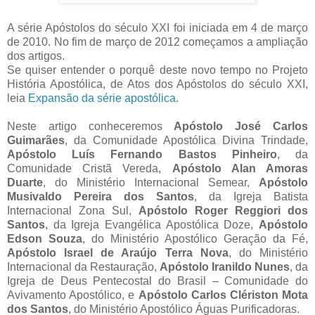
A série Apóstolos do século XXI foi iniciada em 4 de março
de 2010. No fim de março de 2012 começamos a ampliação
dos artigos.
Se quiser entender o porquê deste novo tempo no Projeto
História Apostólica, de Atos dos Apóstolos do século XXI,
leia
Expansão da série apostólica
.
Neste artigo conheceremos
Apóstolo José Carlos
Guimarães
, da Comunidade Apostólica Divina Trindade,
Apóstolo Luís Fernando Bastos Pinheiro
, da
Comunidade Cristã Vereda,
Apóstolo Alan Amoras
Duarte
, do Ministério Internacional Semear,
Apóstolo
Musivaldo Pereira dos Santos
, da Igreja Batista
Internacional Zona Sul,
Apóstolo Roger Reggiori dos
Santos
, da Igreja Evangélica Apostólica Doze,
Apóstolo
Edson Souza
, do Ministério Apostólico Geração da Fé,
Apóstolo Israel de Araújo Terra Nova
, do Ministério
Internacional da Restauração,
Apóstolo Iranildo Nunes
, da
Igreja de Deus Pentecostal do Brasil – Comunidade do
Avivamento Apostólico, e
Apóstolo Carlos Clériston Mota
dos Santos
, do Ministério Apostólico Águas Purificadoras.