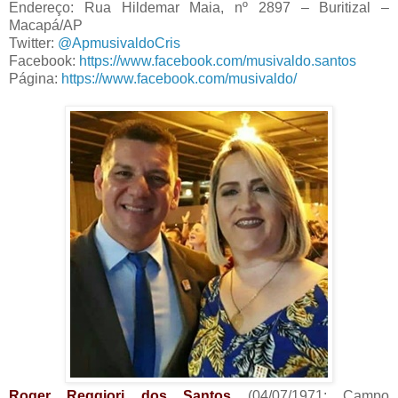
Endereço: Rua Hildemar Maia, nº 2897 – Buritizal –
Macapá/AP
Twitter:
@ApmusivaldoCris
Facebook:
https://www.facebook.com/musivaldo.santos
Página:
https://www.facebook.com/musivaldo/
Roger Reggiori dos Santos
(04/07/1971; Campo