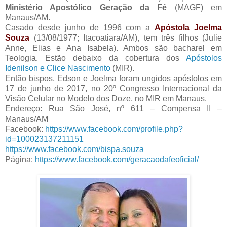
Ministério Apostólico Geração da Fé
(MAGF) em
Manaus/AM.
Casado desde junho de 1996 com a
Apóstola Joelma
Souza
(13/08/1977; Itacoatiara/AM), tem três filhos (Julie
Anne, Elias e Ana Isabela). Ambos são bacharel em
Teologia. Estão debaixo da cobertura dos
Apóstolos
Idenilson e Clice Nascimento
(MIR).
Então bispos, Edson e Joelma foram ungidos apóstolos em
17 de junho de 2017, no 20º Congresso Internacional da
Visão Celular no Modelo dos Doze, no MIR em Manaus.
Endereço: Rua São José, nº 611 – Compensa II –
Manaus/AM
Facebook:
https://www.facebook.com/profile.php?
id=100023137211151
https://www.facebook.com/bispa.souza
Página:
https://www.facebook.com/geracaodafeoficial/