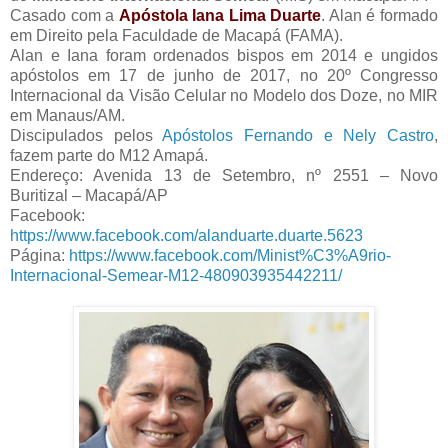
Casado com a
Apóstola Iana Lima Duarte
. Alan é formado
em Direito pela Faculdade de Macapá (FAMA).
Alan e Iana foram ordenados bispos em 2014 e ungidos
apóstolos em 17 de junho de 2017, no 20º Congresso
Internacional da Visão Celular no Modelo dos Doze, no MIR
em Manaus/AM.
Discipulados pelos
Apóstolos Fernando e Nely Castro
,
fazem parte do M12 Amapá.
Endereço: Avenida 13 de Setembro, nº 2551 – Novo
Buritizal – Macapá/AP
Facebook:
https://www.facebook.com/alanduarte.duarte.5623
Página:
https://www.facebook.com/Minist%C3%A9rio-
Internacional-Semear-M12-480903935442211/