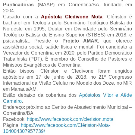
Purificadoras
(MAAP) em Correntina/BA, fundado em
2004.
Casado com a
Apóstola Cledivone Mota
. Clériston é
bacharel em Teologia pelo Seminário Teológico Batista do
Nordeste em 1995, Doutor em Divindade pelo Seminário
Teológico Batista de Ensino Superior (STBES) em 2018, e
psicanalista. Preside o
Projeto AMAR
, que oferece
assistência social, saúde física e mental. Foi candidato a
Vereador de Correntina em 2020, pelo Partido Democrático
Trabalhista (PDT). É membro do Conselho de Pastores e
Ministros Evangélicos de Correntina.
Então bispos, Clériston e Cledivone foram ungidos
apóstolos em 17 de junho de 2018, no 21º Congresso
Internacional da Visão Celular no Modelo dos Doze, no MIR
em Manaus/AM.
Estão debaixo da cobertura dos
Apóstolos Vítor e Aêde
Carneiro
.
Endereço: próximo ao Centro de Abastecimento Municipal –
Correntina/BA
Facebook:
https://www.facebook.com/cleriston.mota
Página:
https://www.facebook.com/Clériston-Mota-
104004307957739/