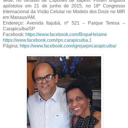
sede, no Ginásio de Esportes de Itapevi. Foram ungidos
apóstolos em 21 de junho de 2015, no 18º Congresso
Internacional da Visão Celular no Modelo dos Doze no MIR
em Manaus/AM.
Endereço: Avenida Itajubá, nº 521 – Parque Teresa –
Carapicuíba/SP
Facebook:
https://www.facebook.com/BispaHelaine
https://www.facebook.com/rpn.carapicuiba.1
Página:
https://www.facebook.com/igrejarpncarapicuiba/