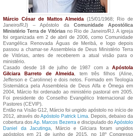
Márcio César de Mattos Almeida
(15/01/1968; Rio de
Janeiro/RJ) – Apóstolo da
Comunidade Apostólica
Ministério Terra de Vitórias
no Rio de Janeiro/RJ. A igreja
foi organizada em 2 de abril de 2006, como Comunidade
Evangélica Renovada Águas de Meribá, e logo depois
passou a chamar-se Assembleia de Deus Ministério Terra
de Vitórias, antes de receberem a atual visão para o
ministério.
Casado desde 18 de julho de 1987 com a
Apóstola
Gilciara Barreto de Almeida
, tem três filhos (Aline,
Jefferson e Carolinne) e dois netos. Formado em Teologia
Sistemática pela Assembleia de Deus Alfa e Ômega em
2004, Márcio foi ordenado ao ministério pastoral em 2005.
Foi presidente do Conselho Evangélico Internacional de
Pastores (CEVIP).
Então na Visão G12, Márcio foi ungido apóstolo no início de
2012, através do
Apóstolo Patrick Lima
. Depois, debaixo da
cobertura dos
Ap. Marcos Bezerra
e discipulado do
Apóstolo
Daniel da Jacutinga
, Márcio e Gilciara foram ungidos
apóstolos em 21 de junho de 2015, no 18º Congresso