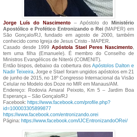
Jorge Luís do Nascimento
– Apóstolo do
Ministério
Apostólico e Profético Entronizando o Rei
(MAPER) em
São Gonçalo/RJ, fundado em agosto de 2000, também
conhecido como Igreja de Jesus Cristo - MAPER.
Casado desde 1999
Apóstola Stael Peres Nascimento
,
tem uma filha (Emanuele). É membro do Conselho de
Ministros Evangélicos de Niterói (COMENIT).
Então bispos, debaixo da cobertura dos
Apóstolos Dalton e
Nadir Teixeira
, Jorge e Stael foram ungidos apóstolos em 21
de junho de 2015, no 18º Congresso Internacional da Visão
Celular no Modelo dos Doze no MIR em Manaus/AM.
Endereço: Rodovia Amaral Peixoto, Km 5 – Jardim Boa
Esperança – São Gonçalo/RJ
Facebook:
https://www.facebook.com/profile.php?
id=100003305899877
https://www.facebook.com/entronizando.orei
Página:
https://www.facebook.com/IJCEntronizandoORei/