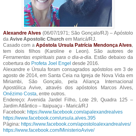
Alexandre Alves
(06/07/1971; São Gonçalo/RJ) – Apóstolo
da
Avive Apostolic Church
em Maricá/RJ.
Casado com a
Apóstola Ursula Patrícia Mendonça Alves
,
tem dois filhos (Karoline e Leon). São autores de
Ferramentas espirituais para o dia-a-dia
. Estão debaixo da
cobertura do
Profeta Joel Engel
desde 2016.
Alexandre e Úrsula foram consagrados apóstolos em 3 de
agosto de 2014, em Santa Ceia na Igreja de Nova Vida em
Miriambi, São Gonçalo, pela Aliança Internacional
Apostólica Avive, através dos apóstolos Marcos Alves,
Onézimo Costa
, entre outros.
Endereço: Avenida Jardel Filho, Lote 29, Quadra 125 –
Jardim Atlântico – Itaipuaçu - Maricá/RJ
Facebook:
https://www.facebook.com/apalexandrealves
https://www.facebook.com/ursula.alves.395
Página:
https://www.facebook.com/apostoloalexandrealves/
https://www.facebook.com/MinisterioAvive/