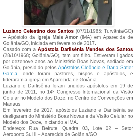
Luziano Celestino dos Santos
(07/11/1965; Turvânia/GO)
– Apóstolo da
Igreja Mais Amor
(IMA) em Aparecida de
Goiânia/GO, iniciada em fevereiro de 2017.
Casado com a
Apóstola Darlisênia Mendes dos Santos
(28/10/1968; Goiânia/GO), tem um filho. Estiveram ligados
por dezenove anos ao Ministério Boas Novas, sediado em
Goiânia, presidido pelos
Apóstolos Cleôncio e Daria Satler
Garcia
, onde foram pastores, bispos e apóstolos, e
lideraram a igreja em Aparecida de Goiânia.
Luziano e Darlisênia foram ungidos apóstolos em 19 de
junho de 2011, no 14º Congresso Internacional da Visão
Celular no Modelo dos Doze, no Centro de Convenções em
Manaus.
Em fevereiro de 2017, apóstolos Luziano e Darlisênia se
desligaram do Ministério Boas Novas e da Visão Celular no
Modelo dos Doze, iniciando a IMA.
Endereço: Rua Beirute, Quadra 03, Lote 02 – Setor
Aeroporto Sul II – Aparecida de Goiânia/GO