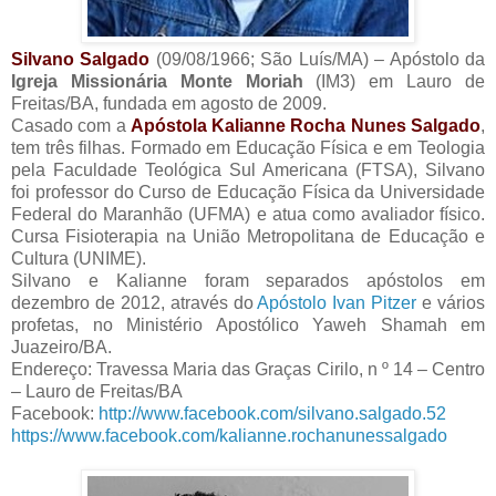
Silvano Salgado
(09/08/1966; São Luís/MA) – Apóstolo da
Igreja Missionária Monte Moriah
(IM3) em Lauro de
Freitas/BA, fundada em agosto de 2009.
Casado com a
Apóstola Kalianne Rocha Nunes Salgado
,
tem três filhas. Formado em Educação Física e em Teologia
pela Faculdade Teológica Sul Americana (FTSA), Silvano
foi professor do Curso de Educação Física da Universidade
Federal do Maranhão (UFMA) e atua como avaliador físico.
Cursa Fisioterapia na União Metropolitana de Educação e
Cultura (UNIME).
Silvano e Kalianne foram separados apóstolos em
dezembro de 2012, através do
Apóstolo Ivan Pitzer
e vários
profetas, no Ministério Apostólico Yaweh Shamah em
Juazeiro/BA.
Endereço: Travessa Maria das Graças Cirilo, n º 14 – Centro
– Lauro de Freitas/BA
Facebook:
http://www.facebook.com/silvano.salgado.52
https://www.facebook.com/kalianne.rochanunessalgado