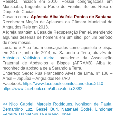
Reis/RJ, iniciada em 2010. Possui congregações em
Monsuaba, Engenheiro Paulo de Frontin, Belford Roxo e
Duque de Caxias.
Casado com a
Apóstola Alba Valéria Pontes de Santana
.
Receberam Moção de Aplausos da Câmara Municipal de
Angra dos Reis em 2013.
A igreja mantém a Casa de Recuperação Peniel, atendendo
algumas dezenas de homens em um sítio, por um período
de nove meses.
Luciano e Alba foram consagrados como apóstolo e bispa
em 24 de junho de 2014, na Sarando a Terra, através do
Apóstolo Valdivino Vieira
, presidente da Associação
Fraternal de Apóstolos e Bispos (AFRAAB). Alba foi
reconhecida apóstola pela Sarando a Terra.
Endereço Sede: Rua Francelino Alves de Lima, nº 136 –
Areal – Japuíba – Angra dos Reis/RJ
Facebook:
https://www.facebook.com/luciano.dias.3110
https://www.facebook.com/alba.valeria.3382
<< Nico Gabriel, Marcelo Rodrigues, Ivonilson de Paula,
Bernardino Luz, Gessé Buri, Natanael Sodré, Lindomar
Ferreira, Daniel Souza e Mário Lopes