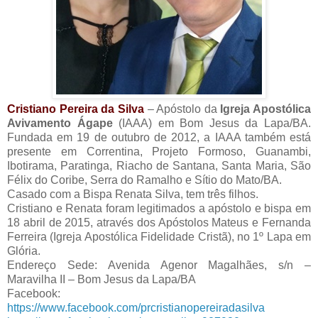
Cristiano Pereira da Silva
– Apóstolo da
Igreja Apostólica
Avivamento Ágape
(IAAA) em Bom Jesus da Lapa/BA.
Fundada em 19 de outubro de 2012, a IAAA também está
presente em Correntina, Projeto Formoso, Guanambi,
Ibotirama, Paratinga, Riacho de Santana, Santa Maria, São
Félix do Coribe, Serra do Ramalho e Sítio do Mato/BA.
Casado com a Bispa Renata Silva, tem três filhos.
Cristiano e Renata foram legitimados a apóstolo e bispa em
18 abril de 2015, através dos Apóstolos Mateus e Fernanda
Ferreira (Igreja Apostólica Fidelidade Cristã), no 1º Lapa em
Glória.
Endereço Sede: Avenida Agenor Magalhães, s/n –
Maravilha II – Bom Jesus da Lapa/BA
Facebook:
https://www.facebook.com/prcristianopereiradasilva