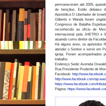
permaneceram até 2005, quando 
de bençãos. Estão debaixo 
Apostólica O Libertador de Israel)
Gilberto e Wanda foram ungi
Congresso de Batalha Espiritu
reconhecido ao ofício de Mes
internacional pela JHETRO e Ba
atuando como diretor da Faculda
Há alguns anos, os apóstolos Ri
atender o Senhor e servir em Pa
igreja. Foram acompanhados po
trabalho.
Endereço Sede: Avenida Oswaldo
Rua Presidente Prudente de Mora
Facebook:
http://www.facebook.c
http://www.facebook.com/ap.wan
https://www.facebook.com/tribut
Página:
https://www.facebook.com