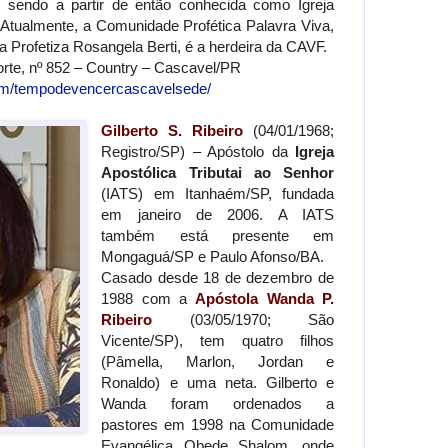
, sendo a partir de então conhecida como Igreja
tualmente, a Comunidade Profética Palavra Viva,
a Profetiza Rosangela Berti, é a herdeira da CAVF.
rte, nº 852 – Country – Cascavel/PR
om/tempodevencercascavelsede/
Gilberto S. Ribeiro
(04/01/1968;
Registro/SP) – Apóstolo da
Igreja
Apostólica Tributai ao Senhor
(IATS) em Itanhaém/SP, fundada
em janeiro de 2006. A IATS
também está presente em
Mongaguá/SP e Paulo Afonso/BA.
Casado desde 18 de dezembro de
1988 com a
Apóstola Wanda P.
Ribeiro
(03/05/1970; São
Vicente/SP), tem quatro filhos
(Pâmella, Marlon, Jordan e
Ronaldo) e uma neta. Gilberto e
Wanda foram ordenados a
pastores em 1998 na Comunidade
Evangélica Obede Shalom, onde