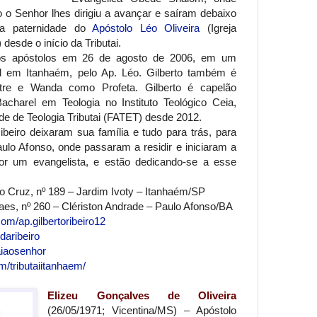
o Senhor lhes dirigiu a avançar e saíram debaixo
da paternidade do
Apóstolo Léo Oliveira
(Igreja
 desde o início da Tributai.
dos apóstolos em 26 de agosto de 2006, em um
al em Itanhaém, pelo Ap. Léo. Gilberto também é
tre e Wanda como Profeta. Gilberto é capelão
charel em Teologia no Instituto Teológico Ceia,
de de Teologia Tributai (FATET) desde 2012.
beiro deixaram sua família e tudo para trás, para
ulo Afonso, onde passaram a residir e iniciaram a
r um evangelista, e estão dedicando-se a esse
 Cruz, nº 189 – Jardim Ivoty – Itanhaém/SP
es, nº 260 – Clériston Andrade – Paulo Afonso/BA
om/ap.gilbertoribeiro12
daribeiro
aiaosenhor
/tributaiitanhaem/
Elizeu Gonçalves de Oliveira
(26/05/1971; Vicentina/MS) – Apóstolo