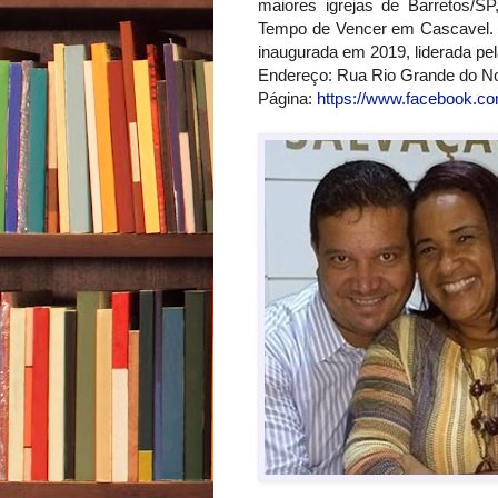
maiores igrejas de Barretos/SP
Tempo de Vencer em Cascavel. A
inaugurada em 2019, liderada pel
Endereço: Rua Rio Grande do No
Página:
https://www.facebook.c