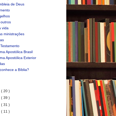
bleia de Deus
amento
gelhos
 outros
 vida
s ministrações
ias
 Testamento
ma Apostólica Brasil
ma Apostólica Exterior
das
conhece a Bíblia?
1
( 20 )
0
( 39 )
9
( 31 )
8
( 11 )