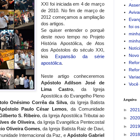
XXI foi iniciada em 4 de março
Assem
de 2010. No fim de março de
Aviv
2012 começamos a ampliação
Evan
dos artigos.
foi os
Se quiser entender o porquê
minha
deste novo tempo no Projeto
minha
História Apostólica, de Atos
Notíc
dos Apóstolos do século XXI,
Novo
leia
Expansão da série
Refor
apostólica
.
Refor
Neste artigo conheceremos
Varia
Apóstolo Adilson José de
Você 
Lima Castro
, da Igreja
Apostólica do Evangelho Pleno
Arquivo
tolo Onésimo Corrêa da Silva
, da Igreja Batista
Apóstolo Paulo César Lemos
, da Comunidade
►
202
ilberto S. Ribeiro
, da Igreja Apostólica Tributai ao
►
202
ves de Oliveira
, da Igreja Evangélica Pentecostal
►
201
cio Oliveira Gomes
, da Igreja Batista Raiz de Davi,
►
201
munidade Internacional da Paz, e
Apóstolo Gabriel