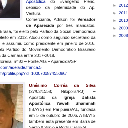
Apostólica
do Evangelho Pleno,
►
201
debaixo da paternidade do Ap.
►
201
Ventura.
Comerciante, Adilson foi
Vereador
►
201
de Aparecida
por três mandatos.
►
200
rasa, foi eleito pelo Partido da Social Democracia
►
200
eleito em 2012. Atuou como segundo secretário da
, e assumiu como presidente em janeiro de 2016.
elo Partido do Movimento Democrático Brasileiro
a da Câmara entre 2017-2018.
reira, nº 92 – Ponte Alta – Aparecida/SP
.com/adelaide.franca.5
m/profile.php?id=100070987495086/
Onésimo Corrêa da Silva
(27/03/1958; Nilópolis/RJ) –
Apóstolo da
Igreja Batista
Apostólica Yaweh Shammah
(IBAYS) em Paripueira/AL, fundada
em 5 de outubro de 2006. A IBAYS
também está presente em Barra de
Santo Antônio e Porto Calvo/AL.