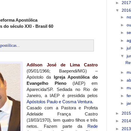
►
201
▼
201
►
n
eforma Apostólica
►
ou
 do século XXI - Brasil 60
►
s
►
a
postólicas...
►
ju
▼
j
Re
Adilson José de Lima Castro
(05/01/1966; Baependi/MG) –
►
m
Apóstolo da
Igreja Apostólica do
►
ab
Evangelho Pleno
(IAEP) em
►
m
Aparecida/SP. Sediada no Rio de
Janeiro, a IAEP é presidida pelos
►
fe
Apóstolos Paulo e Cosma Ventura
.
►
ja
Casado com a Pastora e Profeta
►
201
Adelaide França Castro
(18/03/1970), tem quatro filhos e três
►
201
netos. Fazem parte da
Rede
►
201