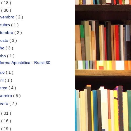
7
( 18 )
6
( 30 )
ovembro
( 2 )
tubro
( 1 )
etembro
( 2 )
gosto
( 3 )
lho
( 3 )
unho
( 1 )
forma Apostólica - Brasil 60
aio
( 1 )
ril
( 1 )
arço
( 4 )
vereiro
( 5 )
neiro
( 7 )
5
( 31 )
4
( 16 )
3
( 19 )