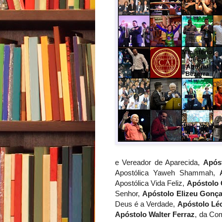
e Vereador de Aparecida,
Após
Apostólica Yaweh Shammah,
Apostólica Vida Feliz,
Apóstolo G
Senhor,
Apóstolo Elizeu Gonçal
Deus é a Verdade,
Apóstolo Lé
Apóstolo Walter Ferraz
, da Co