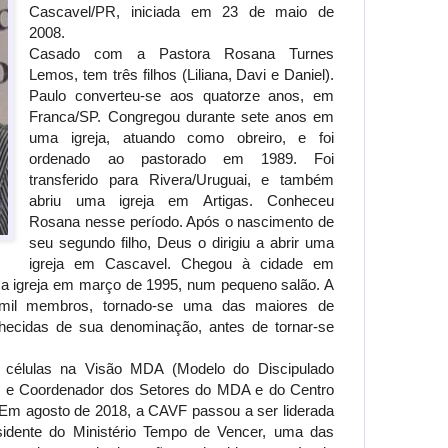
Cascavel/PR, iniciada em 23 de maio de
2008.
Casado com a Pastora Rosana Turnes
Lemos, tem três filhos (Liliana, Davi e Daniel).
Paulo converteu-se aos quatorze anos, em
Franca/SP. Congregou durante sete anos em
uma igreja, atuando como obreiro, e foi
ordenado ao pastorado em 1989. Foi
transferido para Rivera/Uruguai, e também
abriu uma igreja em Artigas. Conheceu
Rosana nesse período. Após o nascimento de
seu segundo filho, Deus o dirigiu a abrir uma
igreja em Cascavel. Chegou à cidade em
a igreja em março de 1995, num pequeno salão. A
 mil membros, tornado-se uma das maiores de
ecidas de sua denominação, antes de tornar-se
 células na Visão MDA (Modelo do Discipulado
sor e Coordenador dos Setores do MDA e do Centro
z. Em agosto de 2018, a CAVF passou a ser liderada
residente do Ministério Tempo de Vencer, uma das