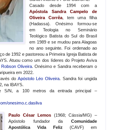
Casado desde 1994 com a
Apóstola Sandra Campelo de
Oliveira Corrêa
, tem uma filha
(Hadassa). Onésimo formou-se
em Teologia no Seminário
Teológico Batista do Sul do Brasil
em 1989 e se mudou para Alagoas
no ano seguinte. Foi ordenado ao
ço de 1992 e pastoreou a Primeira Igreja Batista de
BAYS. Atuou como um dos líderes do Projeto Aviva
 Robson Oliveira
. Onésimo e Sandra receberam o
aripueira em 2022.
través do
Apóstolo Léo Oliveira
. Sandra foi ungida
2, na IBAYS.
e S/N, a 100 metros da entrada principal –
com/onesimo.c.dasilva
Paulo César Lemos
(1968; Cássia/MG) –
Apóstolo fundador da
Comunidade
Apostólica Vida Feliz
(CAVF) em