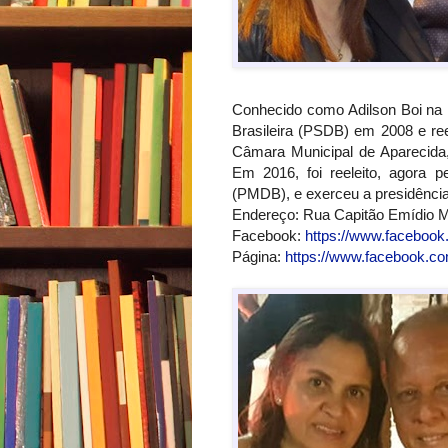
Conhecido como Adilson Boi na B
Brasileira (PSDB) em 2008 e re
Câmara Municipal de Aparecida
Em 2016, foi reeleito, agora p
(PMDB), e exerceu a presidênci
Endereço: Rua Capitão Emídio Mo
Facebook:
https://www.facebook
Página:
https://www.facebook.co