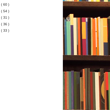
2
( 60 )
1
( 54 )
0
( 31 )
9
( 36 )
8
( 33 )