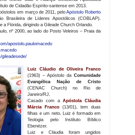
Título de Cidadão Espírito-santense em 2013.
póstolos em março de 2011, pelo
Apóstolo Roberto
o Brasileira de Líderes Apostólicos (COBLAP).
e a Flórida, dirigindo a Gileade Church Orlando.
o, nº 2000, ao lado do Posto Veleiros – Praia da
.com/apostolo.paulomacedo
a.macedo
/gileadesede/
Luiz Cláudio de Oliveira Franco
(1963) – Apóstolo da
Comunidade
Evangélica Nação de Cristo
(CENAC Church) no Rio de
Janeiro/RJ.
Casado com a
Apóstola Cláudia
Márcia Franco
(13/01), tem duas
filhas e um neto. Luiz é formado em
Teologia pelo Instituto Bíblico
Ebenézer.
Luiz e Cláudia foram ungidos