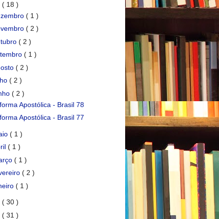
7
( 18 )
ezembro
( 1 )
ovembro
( 2 )
tubro
( 2 )
etembro
( 1 )
gosto
( 2 )
lho
( 2 )
unho
( 2 )
forma Apostólica - Brasil 78
forma Apostólica - Brasil 77
aio
( 1 )
ril
( 1 )
arço
( 1 )
vereiro
( 2 )
neiro
( 1 )
6
( 30 )
5
( 31 )