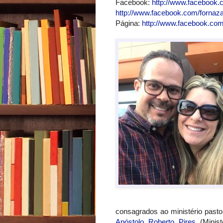
Facebook:
http://www.facebook.
http://www.facebook.com/fornaz
Página:
http://www.facebook.com/
consagrados ao ministério past
Apóstolo Roberto Pires
(Minist