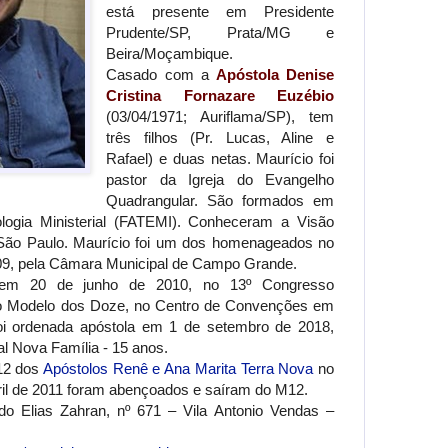
está presente em Presidente
Prudente/SP, Prata/MG e
Beira/Moçambique.
Casado com a
Apóstola Denise
Cristina Fornazare Euzébio
(03/04/1971; Auriflama/SP), tem
três filhos (Pr. Lucas, Aline e
Rafael) e duas netas. Maurício foi
pastor da Igreja do Evangelho
Quadrangular. São formados em
ologia Ministerial (FATEMI). Conheceram a Visão
e São Paulo. Maurício foi um dos homenageados no
09, pela Câmara Municipal de Campo Grande.
o em 20 de junho de 2010, no 13º Congresso
 no Modelo dos Doze, no Centro de Convenções em
oi ordenada apóstola em 1 de setembro de 2018,
l Nova Família - 15 anos.
12 dos
Apóstolos Renê e Ana Marita Terra Nova
no
il de 2011 foram abençoados e saíram do M12.
o Elias Zahran, nº 671 – Vila Antonio Vendas –