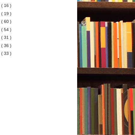
4
( 16 )
3
( 19 )
2
( 60 )
1
( 54 )
0
( 31 )
9
( 36 )
8
( 33 )