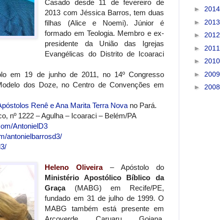
Casado desde 11 de fevereiro de
►
201
2013 com Jéssica Barros, tem duas
►
201
filhas (Alice e Noemi). Júnior é
formado em Teologia. Membro e ex-
►
201
presidente da União das Igrejas
►
201
Evangélicas do Distrito de Icoaraci
►
201
►
200
tolo em 19 de junho de 2011, no 14º Congresso
 Modelo dos Doze, no Centro de Convenções em
►
200
Apóstolos Renê e Ana Marita Terra Nova
no Pará.
, nº 1222 – Agulha – Icoaraci – Belém/PA
com/AntonielD3
m/antonielbarrosd3/
3/
Heleno Oliveira
– Apóstolo do
Ministério Apostólico Bíblico da
Graça
(MABG) em Recife/PE,
fundado em 31 de julho de 1999. O
MABG também está presente em
Arcoverde, Caruaru, Goiana,