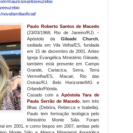
com/mauriciosantoseuzebio
areeuzebio
novafamiliaoficial/
Paulo Roberto Santos de Macedo
(23/03/1968; Rio de Janeiro/RJ) –
Apóstolo da
Gileade Church
,
sediada em Vila Velha/ES, fundada
em 15 de dezembro de 2001. Antes
Igreja Evangélica Ministério Gileade,
também está presente em Campo
Grande, Cariacica, Serra, Terra
Vermelha/ES, Macaé, Rio das
Ostras/RJ, Belo Horizonte/MG e
Orlando/Flórida.
Casado com a
Apóstola Yara de
Paula Serrão de Macedo
, tem três
filhas (Debóra, Rebecca e Isabella).
Paulo tem formação teológica pelo
Ministério Monte Sião. Foram
oral em 2001, e como bispos em 2007, ambas pelo
ério Monte Sião e Aliança Ministerial Apostólica