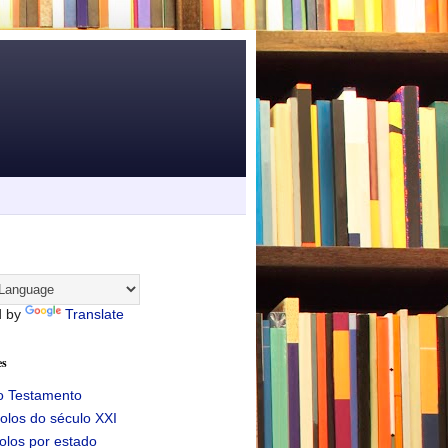
d by
Translate
es
o Testamento
olos do século XXI
olos por estado