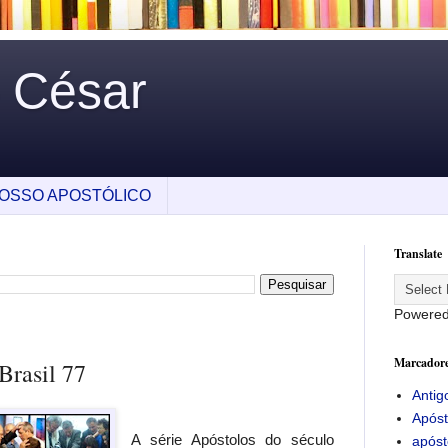
o César
OSSO APOSTÓLICO
Translate
Powere
Marcador
Brasil 77
Antig
Apóst
A série Apóstolos do século
apóst