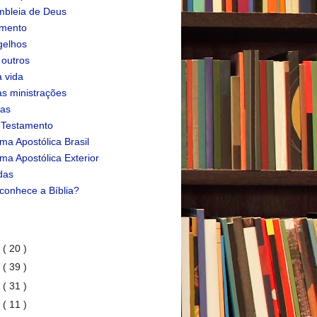
bleia de Deus
amento
gelhos
 outros
 vida
s ministrações
ias
 Testamento
ma Apostólica Brasil
ma Apostólica Exterior
das
conhece a Bíblia?
1
( 20 )
0
( 39 )
9
( 31 )
8
( 11 )