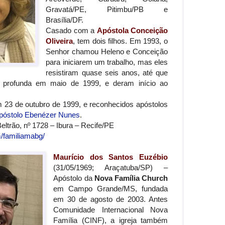
Gravatá/PE, Pitimbu/PB e
Brasília/DF.
Casado com a
Apóstola Conceição
Oliveira
, tem dois filhos. Em 1993, o
Senhor chamou Heleno e Conceição
para iniciarem um trabalho, mas eles
resistiram quase seis anos, até que
 profunda em maio de 1999, e deram início ao
23 de outubro de 1999, e reconhecidos apóstolos
póstolo Ebenézer Nunes
.
ltrão, nº 1728 – Ibura – Recife/PE
/familiamabg/
Maurício dos Santos Euzébio
(31/05/1969; Araçatuba/SP) –
Apóstolo da
Nova Família Church
em Campo Grande/MS, fundada
em 30 de agosto de 2003. Antes
Comunidade Internacional Nova
Família (CINF), a igreja também