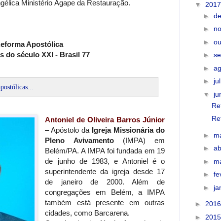
ngélica Ministério Ágape da Restauração.
▼
201
►
d
►
n
►
ou
eforma Apostólica
 do século XXI - Brasil 77
►
s
►
a
►
ju
postólicas...
▼
j
Re
Re
Antoniel de Oliveira Barros Júnior
– Apóstolo da
Igreja Missionária do
►
m
Pleno Avivamento
(IMPA) em
►
ab
Belém/PA. A IMPA foi fundada em 19
de junho de 1983, e Antoniel é o
►
m
superintendente da igreja desde 17
►
fe
de janeiro de 2000. Além de
►
ja
congregações em Belém, a IMPA
também está presente em outras
►
201
cidades, como Barcarena.
►
201