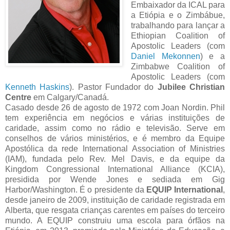
Embaixador da ICAL para
a Etiópia e o Zimbábue,
trabalhando para lançar a
Ethiopian Coalition of
Apostolic Leaders (com
Daniel Mekonnen
) e a
Zimbabwe Coalition of
Apostolic Leaders (com
Kenneth Haskins
). Pastor Fundador do
Jubilee Christian
Centre
em Calgary/Canadá.
Casado desde 26 de agosto de 1972 com Joan Nordin. Phil
tem experiência em negócios e várias instituições de
caridade, assim como no rádio e televisão. Serve em
conselhos de vários ministérios, e é membro da Equipe
Apostólica da rede International Association of Ministries
(IAM), fundada pelo Rev. Mel Davis, e da equipe da
Kingdom Congressional International Alliance (KCIA),
presidida por Wende Jones e sediada em Gig
Harbor/Washington. É o presidente da
EQUIP International
,
desde janeiro de 2009, instituição de caridade registrada em
Alberta, que resgata crianças carentes em países do terceiro
mundo. A EQUIP construiu uma escola para órfãos na