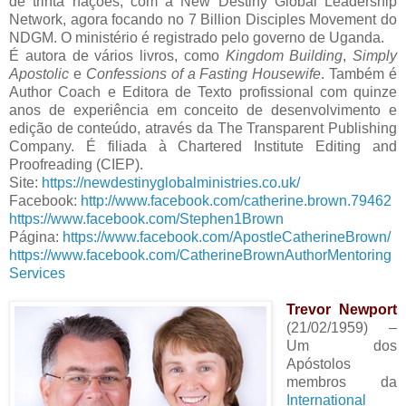
de trinta nações, com a New Destiny Global Leadership
Network, agora focando no 7 Billion Disciples Movement do
NDGM. O ministério é registrado pelo governo de Uganda.
É autora de vários livros, como
Kingdom Building
,
Simply
Apostolic
e
Confessions of a Fasting Housewife
. Também é
Author Coach e Editora de Texto profissional com quinze
anos de experiência em conceito de desenvolvimento e
edição de conteúdo, através da The Transparent Publishing
Company. É filiada à Chartered Institute Editing and
Proofreading (CIEP).
Site:
https://newdestinyglobalministries.co.uk/
Facebook:
http://www.facebook.com/catherine.brown.79462
https://www.facebook.com/Stephen1Brown
Página:
https://www.facebook.com/ApostleCatherineBrown/
https://www.facebook.com/CatherineBrownAuthorMentoring
Services
Trevor Newport
(21/02/1959) –
Um dos
Apóstolos
membros da
International