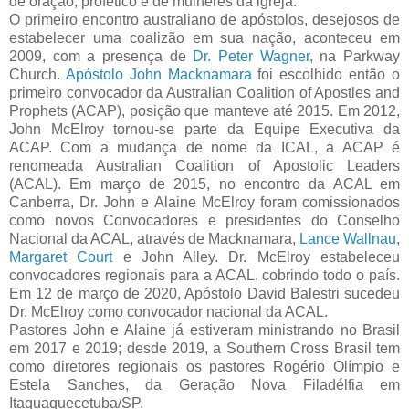
de oração, profético e de mulheres da igreja.
O primeiro encontro australiano de apóstolos, desejosos de
estabelecer uma coalizão em sua nação, aconteceu em
2009, com a presença de
Dr. Peter Wagner
, na Parkway
Church.
Apóstolo John Macknamara
foi escolhido então o
primeiro convocador da Australian Coalition of Apostles and
Prophets (ACAP), posição que manteve até 2015. Em 2012,
John McElroy tornou-se parte da Equipe Executiva da
ACAP. Com a mudança de nome da ICAL, a ACAP é
renomeada Australian Coalition of Apostolic Leaders
(ACAL). Em março de 2015, no encontro da ACAL em
Canberra, Dr. John e Alaine McElroy foram comissionados
como novos Convocadores e presidentes do Conselho
Nacional da ACAL, através de Macknamara,
Lance Wallnau
,
Margaret Court
e John Alley. Dr. McElroy estabeleceu
convocadores regionais para a ACAL, cobrindo todo o país.
Em 12 de março de 2020, Apóstolo David Balestri sucedeu
Dr. McElroy como convocador nacional da ACAL.
Pastores John e Alaine já estiveram ministrando no Brasil
em 2017 e 2019; desde 2019, a Southern Cross Brasil tem
como diretores regionais os pastores Rogério Olímpio e
Estela Sanches, da Geração Nova Filadélfia em
Itaquaquecetuba/SP.