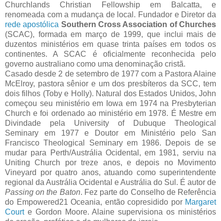
Churchlands Christian Fellowship em Balcatta, e
renomeada com a mudança de local. Fundador e Diretor da
rede apostólica
Southern Cross Association of Churches
(SCAC), formada em março de 1999, que inclui mais de
duzentos ministérios em quase trinta países em todos os
continentes. A SCAC é oficialmente reconhecida pelo
governo australiano como uma denominação cristã.
Casado desde 2 de setembro de 1977 com a Pastora Alaine
McElroy, pastora sênior e um dos presbíteros da SCC, tem
dois filhos (Toby e Holly). Natural dos Estados Unidos, John
começou seu ministério em Iowa em 1974 na Presbyterian
Church e foi ordenado ao ministério em 1978. É Mestre em
Divindade pela University of Dubuque Theological
Seminary em 1977 e Doutor em Ministério pelo San
Francisco Theological Seminary em 1986. Depois de se
mudar para Perth/Austrália Ocidental, em 1981, serviu na
Uniting Church por treze anos, e depois no Movimento
Vineyard por quatro anos, atuando como superintendente
regional da Austrália Ocidental e Austrália do Sul. É autor de
Passing on the Baton
. Fez parte do Conselho de Referência
do Empowered21 Oceania, então copresidido por
Margaret
Court
e Gordon Moore. Alaine supervisiona os ministérios