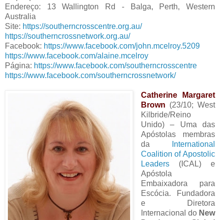
Endereço: 13 Wallington Rd - Balga, Perth, Western
Australia
Site:
https://southerncrosscentre.org.au/
https://southerncrossnetwork.org.au/
Facebook:
https://www.facebook.com/john.mcelroy.5209
https://www.facebook.com/alaine.mcelroy
Página:
https://www.facebook.com/southerncrosscentre
https://www.facebook.com/southerncrossnetwork/
Catherine Margaret
Brown
(23/10; West
Kilbride/Reino
Unido) – Uma das
Apóstolas membras
da
International
Coalition of Apostolic
Leaders
(ICAL) e
Apóstola
Embaixadora para
Escócia. Fundadora
e Diretora
Internacional do
New