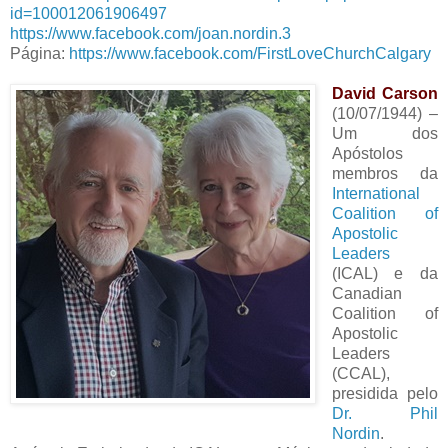
id=100012061906497
https://www.facebook.com/joan.nordin.3
Página:
https://www.facebook.com/FirstLoveChurchCalgary
David Carson
(10/07/1944) –
Um dos
Apóstolos
membros da
International
Coalition of
Apostolic
Leaders
(ICAL) e da
Canadian
Coalition of
Apostolic
Leaders
(CCAL),
presidida pelo
Dr. Phil
Nordin
.