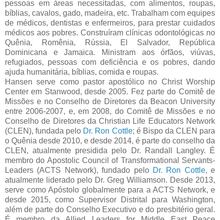
pessoas em áreas necessitadas, com alimentos, roupas,
bíblias, cavalos, gado, madeira, etc. Trabalham com equipes
de médicos, dentistas e enfermeiros, para prestar cuidados
médicos aos pobres. Construíram clínicas odontológicas no
Quênia, Romênia, Rússia, El Salvador, República
Dominicana e Jamaica. Ministram aos órfãos, viúvas,
refugiados, pessoas com deficiência e os pobres, dando
ajuda humanitária, bíblias, comida e roupas.
Hansen serve como pastor apostólico no Christ Worship
Center em Stanwood, desde 2005. Fez parte do Comitê de
Missões e no Conselho de Diretores da Beacon University
entre 2006-2007, e, em 2008, do Comitê de Missões e no
Conselho de Diretores da Christian Life Educators Network
(CLEN), fundada pelo
Dr. Ron Cottle
; é Bispo da CLEN para
o Quênia desde 2010, e desde 2014, é parte do conselho da
CLEN, atualmente presidida pelo Dr. Randall Langley. É
membro do Apostolic Council of Transformational Servants-
Leaders (ACTS Network), fundado pelo
Dr. Ron Cottle
, e
atualmente liderado pelo Dr. Greg Williamson. Desde 2013,
serve como Apóstolo globalmente para a ACTS Network, e
desde 2015, como Supervisor Distrital para Washington,
além de parte do Conselho Executivo e do presbitério geral.
É membro da Allied Leaders for Middle East Peace