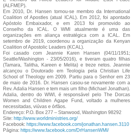
(ALFMEP).
Em 2010, Dr. Hansen tornou-se membro da International
Coalition of Apostles (atual ICAL). Em 2012, foi apontado
Apóstolo Embaixador, e em 2013 foi promovido ao
Conselho da ICAL. O WMI atualmente é uma das
organizações em aliança estratégica com a ICAL. Em
setembro de 2019, coordenou a organização da Kenyan
Coalition of Apostolic Leaders (KCAL).
Foi casado com Jeannie Karen Hansen (04/11/1951;
Seattle/Washington - 23/05/2016), e tiveram quatro filhas
(Tamara, Talitha, Kareen e Melita) e treze netos. Jeannie
alcançou o Doutorado em Teologia pela Christian Life
School of Theology em 2009. Partiu para o Senhor em 23
de maio de 2016. Dr. Hansen casou-se novamente com a
Rev. Adalia Hansen e tem mais um filho (Michael Jonathan).
Adalia, dentro do WWI, é responsável pelo The Dorcas
Women and Children Agape Fund, voltado a mulheres
necessitadas, viúvas e órfãos.
Endereço: P.O. Box 277 – Stanwood, Washington 98292
Site:
http://www.worldministries.org/
Facebook:
https://www.facebook.com/jonathan.hansen.3110
Página:
https://www.facebook.com/DrHansenWMI/