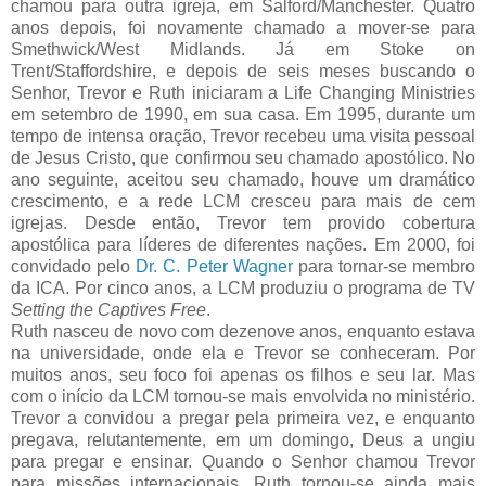
chamou para outra igreja, em Salford/Manchester. Quatro
anos depois, foi novamente chamado a mover-se para
Smethwick/West Midlands. Já em Stoke on
Trent/Staffordshire, e depois de seis meses buscando o
Senhor, Trevor e Ruth iniciaram a Life Changing Ministries
em setembro de 1990, em sua casa. Em 1995, durante um
tempo de intensa oração, Trevor recebeu uma visita pessoal
de Jesus Cristo, que confirmou seu chamado apostólico. No
ano seguinte, aceitou seu chamado, houve um dramático
crescimento, e a rede LCM cresceu para mais de cem
igrejas. Desde então, Trevor tem provido cobertura
apostólica para líderes de diferentes nações. Em 2000, foi
convidado pelo
Dr. C. Peter Wagner
para tornar-se membro
da ICA. Por cinco anos, a LCM produziu o programa de TV
Setting the Captives Free
.
Ruth nasceu de novo com dezenove anos, enquanto estava
na universidade, onde ela e Trevor se conheceram. Por
muitos anos, seu foco foi apenas os filhos e seu lar. Mas
com o início da LCM tornou-se mais envolvida no ministério.
Trevor a convidou a pregar pela primeira vez, e enquanto
pregava, relutantemente, em um domingo, Deus a ungiu
para pregar e ensinar. Quando o Senhor chamou Trevor
para missões internacionais, Ruth tornou-se ainda mais