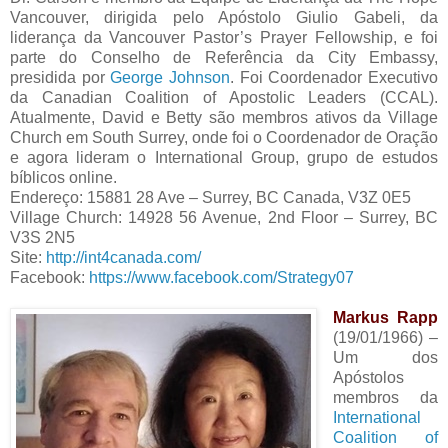
Vancouver, dirigida pelo Apóstolo Giulio Gabeli, da
liderança da Vancouver Pastor’s Prayer Fellowship, e foi
parte do Conselho de Referência da City Embassy,
presidida por
George Johnson
. Foi Coordenador Executivo
da Canadian Coalition of Apostolic Leaders (CCAL).
Atualmente, David e Betty são membros ativos da Village
Church em South Surrey, onde foi o Coordenador de Oração
e agora lideram o International Group, grupo de estudos
bíblicos online.
Endereço: 15881 28 Ave – Surrey, BC Canada, V3Z 0E5
Village Church: 14928 56 Avenue, 2nd Floor – Surrey, BC
V3S 2N5
Site:
http://int4canada.com/
Facebook:
https://www.facebook.com/Strategy07
Markus Rapp
(19/01/1966) –
Um dos
Apóstolos
membros da
International
Coalition of