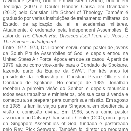
Divindade (2003), Doutor em Ministério (2004), Doutor em
Teologia (2007) e Doutor Honoris Causa em Divindade
(2012) pela Christian Life School of Theology. Também é
graduado por várias instituições de treinamento militares, do
Estado, de aplicação da lei, e academias militares.
Atualmente, é ordenado pela Independent Assemblies. É
autor de
The Church Has Divorced Itself From It's Roots
e
The Science of Judgment
.
Entre 1972-1973, Dr. Hansen serviu como pastor de jovens
da South Prairie Assemblies of God, e depois entrou na
United States Air Force, época em que se casou. A partir de
1979, atuou como vice-xerife para o Condado de Spokane,
fazendo parte da Equipe da SWAT. Por três anos foi
presidente da Fellowship of Christian Peace Officers do
Condado de Spokane. No começo de 1985, Jonathan
recebeu a primeira visão do Senhor, e depois renunciou
todos seus trabalhos e ministérios, pôs sua casa à venda e
começou a se preparar para cumprir sua missão. Em agosto
de 1985, a família viajou para Singapura em obediência à
visão e comissão divina. Em 1986, serviu como pastor
associado no Calvary Charismatic Center (CCC), uma igreja
da Singapore Assemblies of God, fundada e pastoreada
pelo Rev. Rick Seaward. Também foi diretor do programa