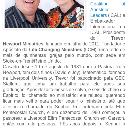
Coalition of
Apostolic
Leaders
(ICAL) e
Embaixador
Internacional da
ICAL. Presidente
do
Trevor
Newport Ministries
, fundado em julho de 2011. Fundador e
Apóstolo da
Life Changing Ministries
(LCM), uma rede de
mais de quinhentas igrejas pelo mundo, com sede em
Stoke-on-Trent/Reino Unido.
Casado desde 19 de agosto de 1981 com a Pastora Ruth
Newport, tem dois filhos (David e Joy). Matemático, formado
na Liverpool University, Trevor foi patrocinado pela GEC
Stafford, que tinha um trabalho para ele após sua
graduação. Após dezoito meses de salvo, e seis de cheio do
Espírito, foi chamado ao ministério; ele relutou, querendo
ficar mais velho para poder seguir o ministério, até que
aceitou o chamado do Senhor. Foi ordenado pela Elim
Pentecostal Church, e em dezembro de 1980 começou a
pastorear a Liverpool Elim Pentecostal Church em Garston,
então com oito pessoas. Três anos depois, o Senhor o