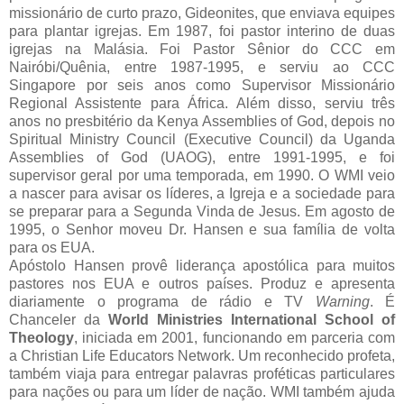
missionário de curto prazo, Gideonites, que enviava equipes
para plantar igrejas. Em 1987, foi pastor interino de duas
igrejas na Malásia. Foi Pastor Sênior do CCC em
Nairóbi/Quênia, entre 1987-1995, e serviu ao CCC
Singapore por seis anos como Supervisor Missionário
Regional Assistente para África. Além disso, serviu três
anos no presbitério da Kenya Assemblies of God, depois no
Spiritual Ministry Council (Executive Council) da Uganda
Assemblies of God (UAOG), entre 1991-1995, e foi
supervisor geral por uma temporada, em 1990. O WMI veio
a nascer para avisar os líderes, a Igreja e a sociedade para
se preparar para a Segunda Vinda de Jesus. Em agosto de
1995, o Senhor moveu Dr. Hansen e sua família de volta
para os EUA.
Apóstolo Hansen provê liderança apostólica para muitos
pastores nos EUA e outros países. Produz e apresenta
diariamente o programa de rádio e TV
Warning
. É
Chanceler da
World Ministries International School of
Theology
, iniciada em 2001, funcionando em parceria com
a Christian Life Educators Network. Um reconhecido profeta,
também viaja para entregar palavras proféticas particulares
para nações ou para um líder de nação. WMI também ajuda