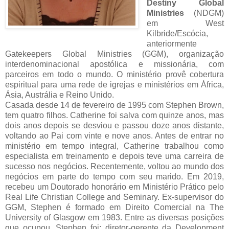
Destiny Global
Ministries
(NDGM)
em West
Kilbride/Escócia,
anteriormente
Gatekeepers Global Ministries (GGM), organização
interdenominacional apostólica e missionária, com
parceiros em todo o mundo. O ministério provê cobertura
espiritual para uma rede de igrejas e ministérios em África,
Ásia, Austrália e Reino Unido.
Casada desde 14 de fevereiro de 1995 com Stephen Brown,
tem quatro filhos. Catherine foi salva com quinze anos, mas
dois anos depois se desviou e passou doze anos distante,
voltando ao Pai com vinte e nove anos. Antes de entrar no
ministério em tempo integral, Catherine trabalhou como
especialista em treinamento e depois teve uma carreira de
sucesso nos negócios. Recentemente, voltou ao mundo dos
negócios em parte do tempo com seu marido. Em 2019,
recebeu um Doutorado honorário em Ministério Prático pelo
Real Life Christian College and Seminary. Ex-supervisor do
GGM, Stephen é formado em Direito Comercial na The
University of Glasgow em 1983. Entre as diversas posições
que ocupou, Stephen foi: diretor-gerente da Development