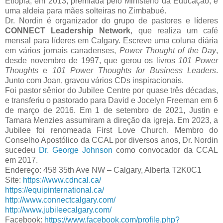
Etiópia, em 2013, premiada pelo Ministério da Educação, e
uma aldeia para mães solteiras no Zimbabué.
Dr. Nordin é organizador do grupo de pastores e líderes
CONNECT Leadership Network
, que realiza um café
mensal para líderes em Calgary. Escreve uma coluna diária
em vários jornais canadenses,
Power Thought of the Day
,
desde novembro de 1997, que gerou os livros
101 Power
Thoughts
e
101 Power Thoughts for Business Leaders
.
Junto com Joan, gravou vários CDs inspiracionais.
Foi pastor sênior do Jubilee Centre por quase três décadas,
e transferiu o pastorado para David e Jocelyn Freeman em 6
de março de 2016. Em 1 de setembro de 2021, Justin e
Tamara Menzies assumiram a direção da igreja. Em 2023, a
Jubilee foi renomeada First Love Church. Membro do
Conselho Apostólico da CCAL por diversos anos, Dr. Nordin
sucedeu
Dr. George Johnson
como convocador da CCAL
em 2017.
Endereço: 458 35th Ave NW – Calgary, Alberta T2K0C1
Site:
https://www.cdncal.ca/
https://equipinternational.ca/
http://www.connectcalgary.com/
http://www.jubileecalgary.com/
Facebook:
https://www.facebook.com/profile.php?