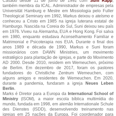
Casado desde 11 de julho de 1992 com
Suni Rapp
,
também membra da ICAL. Administrador de empresas pela
Universität Hamburg e Mestre em Missiologia pelo Fuller
Theological Seminary em 1992, Markus deixou o ateísmo e
conheceu a Cristo em 1985 na igreja luterana estatal de
Hamburgo. Nascida na Coreia do Sul, Suni deixou seu país
em 1976. Viveu na Alemanha, EUA e Hong Kong. Foi salva
em 1980, enquanto estudava Aconselhamento Familiar e
Matrimonial e Psicoterapia nos EUA. Durante o final dos
anos 1989 e década de 1990, Markus e Suni foram
missionários com DAWN Ministries, um movimento
estratégico para plantação de igrejas, e parte do Movimento
AD 2000. Desde 2010, residem em Werneuchen, próximo
de Berlim. Em dezembro de 2017, foram os pastores
fundadores do Christliche Zentrum Werneuchen, com
alguns amigos e residentes de Werneuchen. Em 2020,
durante a pandemia, fundaram a igreja
Neues Leben
Berlin
.
Marks é Diretor para a Europa da
International School of
Ministry
(ISOM), a maior escola bíblica multimídia do
mundo, fundada em 1998, em alemão Internationale Schule
des Dienstes (ISDD), desenvolvendo treinamento nas
igrejas em 25 nações da Europa. Foi coordenador para