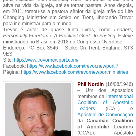
ativa na vida da igreja, até se tornar pastora. Anos depois,
em 2011, tornou-se a pastora sênior da igreja mãe do Life
Changing Ministries em Stoke on Trent, liberando Trevor
para ir e ministrar para o mundo.
Trevor é autor de quase trinta livros, como
Leaders
,
Personality Freedom
e
A Practical Guide to Fasting
. Esteve
ministrando no Brasil em 2018 no Congresso Overdose.
Endereço: PO Box 3546 – Stoke On Trent, England, ST3
9ES
Site:
http://www.trevornewport.com/
Facebook:
https://www.facebook.com/trevor.newport.7
Página:
https://www.facebook.com/trevornewportministries
Phil Nordin
(16/08/1946)
– Um dos Apóstolos
membros da
International
Coalition of Apostolic
Leaders
(ICAL) e
Apóstolo de Convocação
da
Canadian Coalition
of Apostolic Leaders
(CCAL). Apóstolo