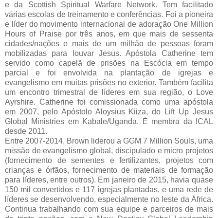
e da Scottish Spiritual Warfare Network. Tem facilitado
várias escolas de treinamento e conferências. Foi a pioneira
e líder do movimento internacional de adoração One Million
Hours of Praise por três anos, em que mais de sessenta
cidades/nações e mais de um milhão de pessoas foram
mobilizadas para louvar Jesus. Apóstola Catherine tem
servido como capelã de prisões na Escócia em tempo
parcial e foi envolvida na plantação de igrejas e
evangelismo em muitas prisões no exterior. Também facilita
um encontro trimestral de líderes em sua região, o Love
Ayrshire. Catherine foi comissionada como uma apóstola
em 2007, pelo Apóstolo Aloysius Kiiza, do Lift Up Jesus
Global Ministries em Kabale/Uganda. É membra da ICAL
desde 2011.
Entre 2007-2014, Brown liderou a GGM 7 Million Souls, uma
missão de evangelismo global, discipulado e micro projetos
(fornecimento de sementes e fertilizantes, projetos com
crianças e órfãos, fornecimento de materiais de formação
para líderes, entre outros). Em janeiro de 2015, havia quase
150 mil convertidos e 117 igrejas plantadas, e uma rede de
líderes se desenvolvendo, especialmente no leste da África.
Continua trabalhando com sua equipe e parceiros de mais