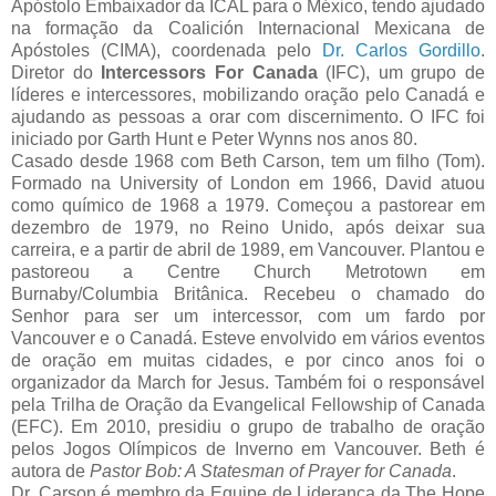
Apóstolo Embaixador da ICAL para o México, tendo ajudado
na formação da Coalición Internacional Mexicana de
Apóstoles (CIMA), coordenada pelo
Dr. Carlos Gordillo
.
Diretor do
Intercessors For Canada
(IFC), um grupo de
líderes e intercessores, mobilizando oração pelo Canadá e
ajudando as pessoas a orar com discernimento. O IFC foi
iniciado por Garth Hunt e Peter Wynns nos anos 80.
Casado desde 1968 com Beth Carson, tem um filho (Tom).
Formado na University of London em 1966, David atuou
como químico de 1968 a 1979. Começou a pastorear em
dezembro de 1979, no Reino Unido, após deixar sua
carreira, e a partir de abril de 1989, em Vancouver. Plantou e
pastoreou a Centre Church Metrotown em
Burnaby/Columbia Britânica. Recebeu o chamado do
Senhor para ser um intercessor, com um fardo por
Vancouver e o Canadá. Esteve envolvido em vários eventos
de oração em muitas cidades, e por cinco anos foi o
organizador da March for Jesus. Também foi o responsável
pela Trilha de Oração da Evangelical Fellowship of Canada
(EFC). Em 2010, presidiu o grupo de trabalho de oração
pelos Jogos Olímpicos de Inverno em Vancouver. Beth é
autora de
Pastor Bob: A Statesman of Prayer for Canada
.
Dr. Carson é membro da Equipe de Liderança da The Hope