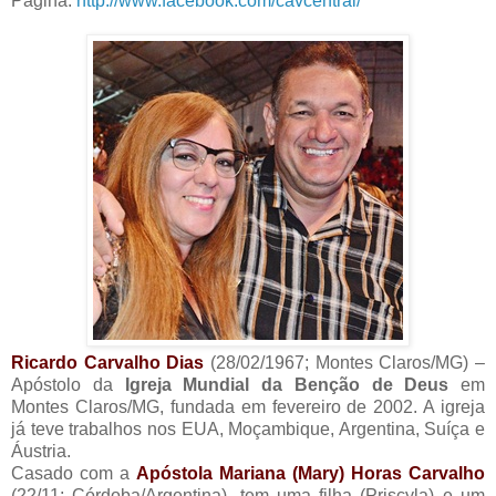
Página:
http://www.facebook.com/cavcentral/
Ricardo Carvalho Dias
(28/02/1967; Montes Claros/MG) –
Apóstolo da
Igreja Mundial da Benção de Deus
em
Montes Claros/MG, fundada em fevereiro de 2002. A igreja
já teve trabalhos nos EUA, Moçambique, Argentina, Suíça e
Áustria.
Casado com a
Apóstola Mariana (Mary) Horas Carvalho
(22/11; Córdoba/Argentina), tem uma filha (Priscyla) e um