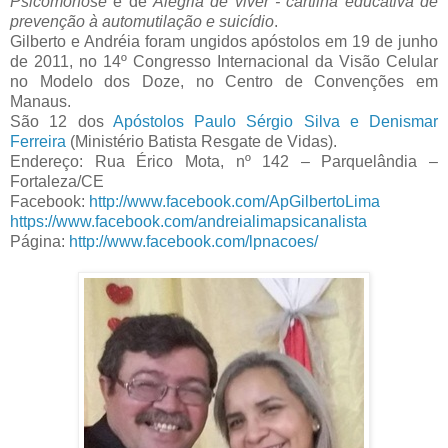
Psicomorfose
e de
Alegria de viver - cartilha educativa de
prevenção à automutilação e suicídio
.
Gilberto e Andréia foram ungidos apóstolos em 19 de junho
de 2011, no 14º Congresso Internacional da Visão Celular
no Modelo dos Doze, no Centro de Convenções em
Manaus.
São 12 dos
Apóstolos Paulo Sérgio Silva e Denismar
Ferreira
(Ministério Batista Resgate de Vidas).
Endereço: Rua Érico Mota, nº 142 – Parquelândia –
Fortaleza/CE
Facebook:
http://www.facebook.com/ApGilbertoLima
https://www.facebook.com/andreialimapsicanalista
Página:
http://www.facebook.com/lpnacoes/