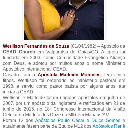
Werllison Fernandes de Souza
(01/04/1982) – Apóstolo da
CEAD Church
em Valparaíso de Goiás/GO. A igreja foi
fundada em 2003, como Comunidade Evangélica Aliança
com Deus, e adotou por muitos anos o nome Ministério
Apostólico Internacional CEAD.
Casado com a
Apóstola Marleide Monteles
, tem cinco
filhos. Werllison foi ordenado ao ministério pastoral em
1998, e serviu como pastor batista por alguns anos, até
iniciar a CEAD.
Wellison e Marleide foram ungidos apóstolos em julho de
2007, por um apóstolo da Inglaterra, e ratificados em 21 de
junho de 2015, no 18º Congresso Internacional da Visão
Celular no Modelo dos Doze no MIR em Manaus/AM.
Foram 12 dos
Apóstolos Paulo César e Dulce Gomes
e
atualmente fazem parte da Equipe M12 dos
Apóstolos Renê