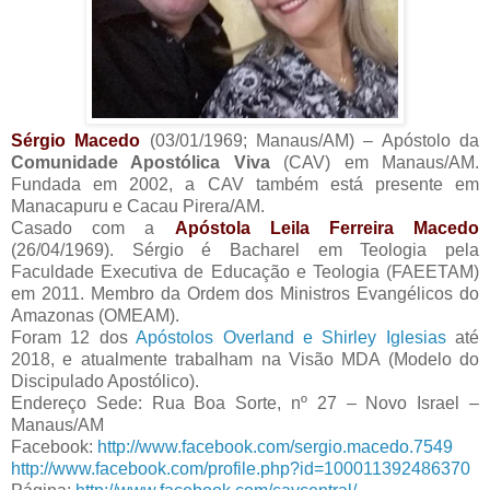
Sérgio Macedo
(03/01/1969; Manaus/AM) – Apóstolo da
Comunidade Apostólica Viva
(CAV) em Manaus/AM.
Fundada em 2002, a CAV também está presente em
Manacapuru e Cacau Pirera/AM.
Casado com a
Apóstola Leila Ferreira Macedo
(26/04/1969). Sérgio é Bacharel em Teologia pela
Faculdade Executiva de Educação e Teologia (FAEETAM)
em 2011. Membro da Ordem dos Ministros Evangélicos do
Amazonas (OMEAM).
Foram 12 dos
Apóstolos Overland e Shirley Iglesias
até
2018, e atualmente trabalham na Visão MDA (Modelo do
Discipulado Apostólico).
Endereço Sede: Rua Boa Sorte, nº 27 – Novo Israel –
Manaus/AM
Facebook:
http://www.facebook.com/sergio.macedo.7549
http://www.facebook.com/profile.php?id=100011392486370