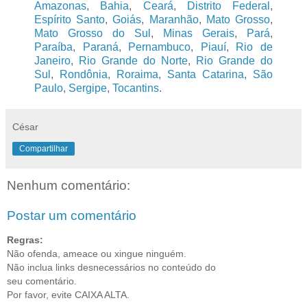
Amazonas
,
Bahia
,
Ceará
,
Distrito Federal
,
Espírito Santo
,
Goiás
,
Maranhão
,
Mato Grosso
,
Mato Grosso do Sul
,
Minas Gerais
,
Pará
,
Paraíba
,
Paraná
,
Pernambuco
,
Piauí
,
Rio de
Janeiro
,
Rio Grande do Norte
,
Rio Grande do
Sul
,
Rondônia
,
Roraima
,
Santa Catarina
,
São
Paulo
,
Sergipe
,
Tocantins
.
César
Compartilhar
Nenhum comentário:
Postar um comentário
Regras:
Não ofenda, ameace ou xingue ninguém.
Não inclua links desnecessários no conteúdo do
seu comentário.
Por favor, evite CAIXA ALTA.