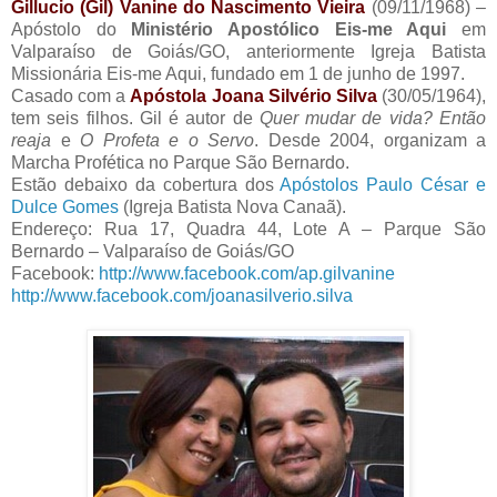
Gillucio (Gil) Vanine do Nascimento Vieira
(09/11/1968) –
Apóstolo do
Ministério Apostólico Eis-me Aqui
em
Valparaíso de Goiás/GO, anteriormente Igreja Batista
Missionária Eis-me Aqui, fundado em 1 de junho de 1997.
Casado com a
Apóstola Joana Silvério Silva
(30/05/1964),
tem seis filhos. Gil é autor de
Quer mudar de vida? Então
reaja
e
O Profeta e o Servo
. Desde 2004, organizam a
Marcha Profética no Parque São Bernardo.
Estão debaixo da cobertura dos
Apóstolos Paulo César e
Dulce Gomes
(Igreja Batista Nova Canaã).
Endereço: Rua 17, Quadra 44, Lote A – Parque São
Bernardo – Valparaíso de Goiás/GO
Facebook:
http://www.facebook.com/ap.gilvanine
http://www.facebook.com/joanasilverio.silva