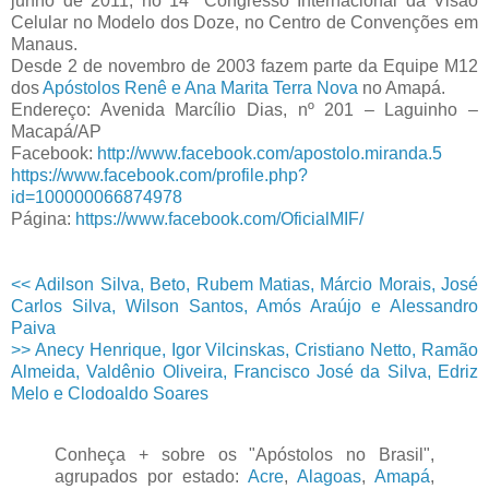
junho de 2011, no 14º Congresso Internacional da Visão
Celular no Modelo dos Doze, no Centro de Convenções em
Manaus.
Desde 2 de novembro de 2003 fazem parte da Equipe M12
dos
Apóstolos Renê e Ana Marita Terra Nova
no Amapá.
Endereço: Avenida Marcílio Dias, nº 201 – Laguinho –
Macapá/AP
Facebook:
http://www.facebook.com/apostolo.miranda.5
https://www.facebook.com/profile.php?
id=100000066874978
Página:
https://www.facebook.com/OficialMIF/
<< Adilson Silva, Beto, Rubem Matias, Márcio Morais, José
Carlos Silva, Wilson Santos, Amós Araújo e Alessandro
Paiva
>> Anecy Henrique, Igor Vilcinskas, Cristiano Netto, Ramão
Almeida, Valdênio Oliveira, Francisco José da Silva, Edriz
Melo e Clodoaldo Soares
Conheça + sobre os "Apóstolos no Brasil",
agrupados por estado:
Acre
,
Alagoas
,
Amapá
,