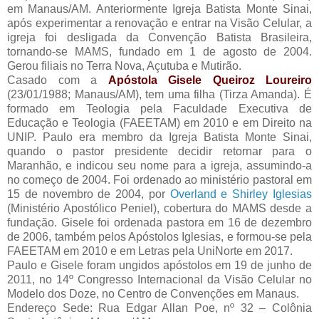
em Manaus/AM. Anteriormente Igreja Batista Monte Sinai,
após experimentar a renovação e entrar na Visão Celular, a
igreja foi desligada da Convenção Batista Brasileira,
tornando-se MAMS, fundado em 1 de agosto de 2004.
Gerou filiais no Terra Nova, Açutuba e Mutirão.
Casado com a
Apóstola Gisele Queiroz Loureiro
(23/01/1988; Manaus/AM), tem uma filha (Tirza Amanda). É
formado em Teologia pela Faculdade Executiva de
Educação e Teologia (FAEETAM) em 2010 e em Direito na
UNIP. Paulo era membro da Igreja Batista Monte Sinai,
quando o pastor presidente decidir retornar para o
Maranhão, e indicou seu nome para a igreja, assumindo-a
no começo de 2004. Foi ordenado ao ministério pastoral em
15 de novembro de 2004, por
Overland e Shirley Iglesias
(Ministério Apostólico Peniel), cobertura do MAMS desde a
fundação. Gisele foi ordenada pastora em 16 de dezembro
de 2006, também pelos Apóstolos Iglesias, e formou-se pela
FAEETAM em 2010 e em Letras pela UniNorte em 2017.
Paulo e Gisele foram ungidos apóstolos em 19 de junho de
2011, no 14º Congresso Internacional da Visão Celular no
Modelo dos Doze, no Centro de Convenções em Manaus.
Endereço Sede: Rua Edgar Allan Poe, nº 32 – Colônia