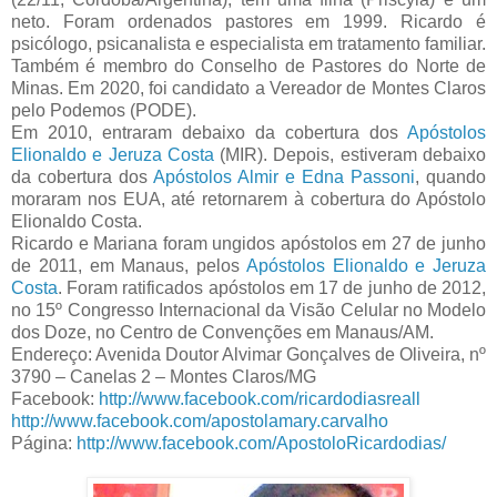
neto. Foram ordenados pastores em 1999. Ricardo é
psicólogo, psicanalista e especialista em tratamento familiar.
Também é membro do Conselho de Pastores do Norte de
Minas. Em 2020, foi candidato a Vereador de Montes Claros
pelo Podemos (PODE).
Em 2010, entraram debaixo da cobertura dos
Apóstolos
Elionaldo e Jeruza Costa
(MIR). Depois, estiveram debaixo
da cobertura dos
Apóstolos Almir e Edna Passoni
, quando
moraram nos EUA, até retornarem à cobertura do Apóstolo
Elionaldo Costa.
Ricardo e Mariana foram ungidos apóstolos em 27 de junho
de 2011, em Manaus, pelos
Apóstolos Elionaldo e Jeruza
Costa
. Foram ratificados apóstolos em 17 de junho de 2012,
no 15º Congresso Internacional da Visão Celular no Modelo
dos Doze, no Centro de Convenções em Manaus/AM.
Endereço: Avenida Doutor Alvimar Gonçalves de Oliveira, nº
3790 – Canelas 2 – Montes Claros/MG
Facebook:
http://www.facebook.com/ricardodiasreall
http://www.facebook.com/apostolamary.carvalho
Página:
http://www.facebook.com/ApostoloRicardodias/