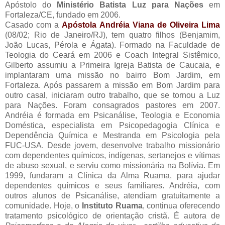
Apóstolo do
Ministério Batista Luz para Nações
em
Fortaleza/CE, fundado em 2006.
Casado com a
Apóstola Andréia Viana de Oliveira Lima
(08/02; Rio de Janeiro/RJ), tem quatro filhos (Benjamim,
João Lucas, Pérola e Ágata). Formado na Faculdade de
Teologia do Ceará em 2006 e Coach Integral Sistêmico,
Gilberto assumiu a Primeira Igreja Batista de Caucaia, e
implantaram uma missão no bairro Bom Jardim, em
Fortaleza. Após passarem a missão em Bom Jardim para
outro casal, iniciaram outro trabalho, que se tornou a Luz
para Nações. Foram consagrados pastores em 2007.
Andréia é formada em Psicanálise, Teologia e Economia
Doméstica, especialista em Psicopedagogia Clínica e
Dependência Química e Mestranda em Psicologia pela
FUC-USA. Desde jovem, desenvolve trabalho missionário
com dependentes químicos, indígenas, sertanejos e vítimas
de abuso sexual, e serviu como missionária na Bolívia. Em
1999, fundaram a Clínica da Alma Ruama, para ajudar
dependentes químicos e seus familiares. Andréia, com
outros alunos de Psicanálise, atendiam gratuitamente a
comunidade. Hoje, o
Instituto Ruama
, continua oferecendo
tratamento psicológico de orientação cristã. É autora de