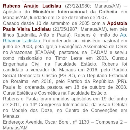
Rubens Araújo Ladislau
(23/12/1980; Manaus/AM) –
Apóstolo do
Ministério Internacional da Colheita
em
Manaus/AM, fundado em 12 de dezembro de 2007.
Casado desde 10 de setembro de 2005 com a
Apóstola
Paula Vieira Ladislau
(21/05/1987; Manaus/AM), tem três
filhos (Ludmilla, Arão e Paula). Rubens é irmão do
Ap.
Ribamar Ladislau
. Foi ordenado ao ministério pastoral em
julho de 2003, pela Igreja Evangélica Assembleia de Deus
no Amazonas (IEADAM), pastoreou na IEADAM e serviu
como missionário no Timor Leste em 2003. Cursou
Engenharia Civil na Faculdade Estácio. Rubens foi
candidato a vereador de Manaus em 2016, pelo Partido
Social Democrata Cristão (PSDC), e a Deputado Estadual
de Roraima, em 2018, pelo Partido da República (PR).
Paula foi ordenada pastora em 18 de outubro de 2008.
Cursa Estética e Cosmética na Faculdade Estácio.
Rubens e Paula foram ungidos apóstolos em 19 de junho
de 2011, no 14º Congresso Internacional da Visão Celular
no Modelo dos Doze, no Centro de Convenções em
Manaus.
Endereço: Avenida Oscar Borel, nº 1130 – Compensa 2 –
Manaus/AM