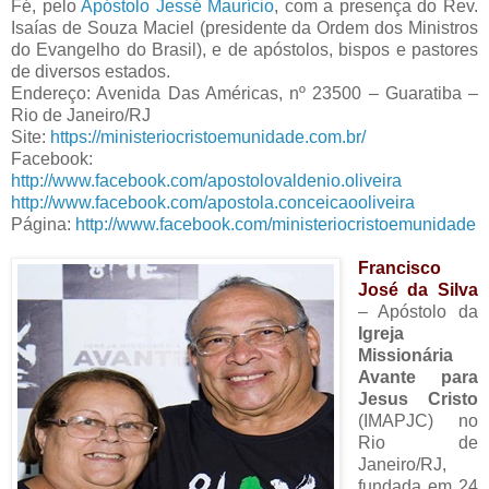
Fé, pelo
Apóstolo Jessé Maurício
, com a presença do Rev.
Isaías de Souza Maciel (presidente da Ordem dos Ministros
do Evangelho do Brasil), e de apóstolos, bispos e pastores
de diversos estados.
Endereço: Avenida Das Américas, nº 23500 – Guaratiba –
Rio de Janeiro/RJ
Site:
https://ministeriocristoemunidade.com.br/
Facebook:
http://www.facebook.com/apostolovaldenio.oliveira
http://www.facebook.com/apostola.conceicaooliveira
Página:
http://www.facebook.com/ministeriocristoemunidade
Francisco
José da Silva
– Apóstolo da
Igreja
Missionária
Avante para
Jesus Cristo
(IMAPJC) no
Rio de
Janeiro/RJ,
fundada em 24