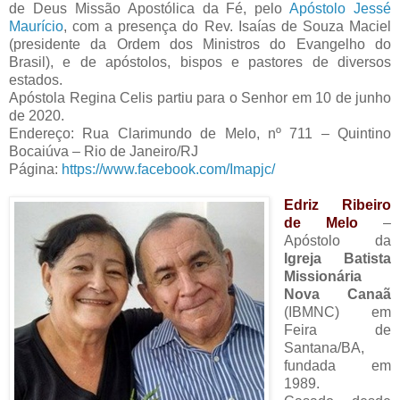
de Deus Missão Apostólica da Fé, pelo
Apóstolo Jessé
Maurício
, com a presença do Rev. Isaías de Souza Maciel
(presidente da Ordem dos Ministros do Evangelho do
Brasil), e de apóstolos, bispos e pastores de diversos
estados.
Apóstola Regina Celis partiu para o Senhor em 10 de junho
de 2020.
Endereço: Rua Clarimundo de Melo, nº 711 – Quintino
Bocaiúva – Rio de Janeiro/RJ
Página:
https://www.facebook.com/Imapjc/
Edriz Ribeiro
de Melo
–
Apóstolo da
Igreja Batista
Missionária
Nova Canaã
(IBMNC) em
Feira de
Santana/BA,
fundada em
1989.