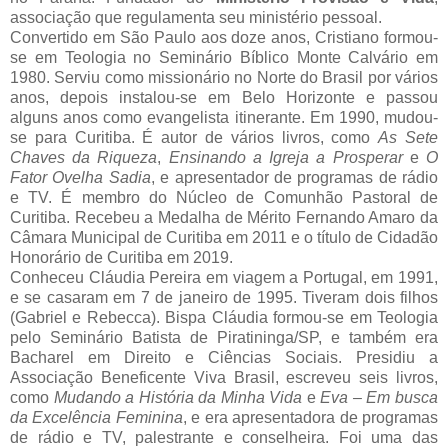
associação que regulamenta seu ministério pessoal.
Convertido em São Paulo aos doze anos, Cristiano formou-
se em Teologia no Seminário Bíblico Monte Calvário em
1980. Serviu como missionário no Norte do Brasil por vários
anos, depois instalou-se em Belo Horizonte e passou
alguns anos como evangelista itinerante. Em 1990, mudou-
se para Curitiba. É autor de vários livros, como
As Sete
Chaves da Riqueza
,
Ensinando a Igreja a Prosperar
e
O
Fator Ovelha Sadia
, e apresentador de programas de rádio
e TV. É membro do Núcleo de Comunhão Pastoral de
Curitiba. Recebeu a Medalha de Mérito Fernando Amaro da
Câmara Municipal de Curitiba em 2011 e o título de Cidadão
Honorário de Curitiba em 2019.
Conheceu Cláudia Pereira em viagem a Portugal, em 1991,
e se casaram em 7 de janeiro de 1995. Tiveram dois filhos
(Gabriel e Rebecca). Bispa Cláudia formou-se em Teologia
pelo Seminário Batista de Piratininga/SP, e também era
Bacharel em Direito e Ciências Sociais. Presidiu a
Associação Beneficente Viva Brasil, escreveu seis livros,
como
Mudando a História da Minha Vida
e
Eva – Em busca
da Excelência Feminina
, e era apresentadora de programas
de rádio e TV, palestrante e conselheira. Foi uma das