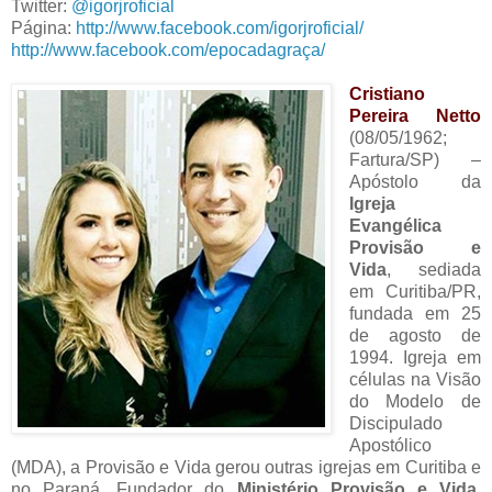
Twitter:
@igorjroficial
Página:
http://www.facebook.com/igorjroficial/
http://www.facebook.com/epocadagraça/
Cristiano
Pereira Netto
(08/05/1962;
Fartura/SP) –
Apóstolo da
Igreja
Evangélica
Provisão e
Vida
, sediada
em Curitiba/PR,
fundada em 25
de agosto de
1994. Igreja em
células na Visão
do Modelo de
Discipulado
Apostólico
(MDA), a Provisão e Vida gerou outras igrejas em Curitiba e
no Paraná. Fundador do
Ministério Provisão e Vida
,