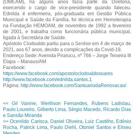
(OMEAM), há alguns anos fazia parte da Diretoria,
exercendo o cargo de vice-presidente quando faleceu.
Ednilda é enfermeira, pós-graduada em Gestão Pública
Municipal e Saúde da Família, foi técnica em Hemoterapia
na Fundação HEMOAM, de novembro de 1992 a fevereiro
de 2001, e trabalha como funcionária pública municipal,
ligada à Secretária de Saúde.
Apóstolo Clodoaldo partiu para o Senhor em 4 de março de
2021, aos 67 anos, devido a complicações da Covid-19.
Endereço Sede: Avenida Pirarucu, nº 766 – Jorge Teixeira III
Etapa – Manaus/AM
Facebook:
https://www.facebook.com/apostoloclodoaldosoares
http://www.facebook.com/ednilda.santos.1
Página:
http://www.facebook.com/SantuariodaRenovacao/
<< Gil Vanine, Werllison Fernandes, Rubens Ladislau,
Paulo Loureiro, Gilberto Lima, Sérgio Macedo, Ricardo Dias
e Sansão Miranda
>> Ocenildo Carioca, Daniel Oliveira, Luiz Castilho, Edésio
Rocha, Patrick Lima, Paulo Diehl, Otoniel Santos e Eliseu
Mendes