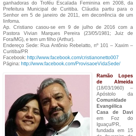
ganhadoras do Troféu Escalada Feminina em 2008, da
Prefeitura Municipal de Curitiba. Cláudia partiu para o
Senhor em 5 de janeiro de 2011, em decorrência de um
linfoma.
Ap. Cristiano casou-se em 9 de julho de 2016 com a
Pastora Vivian Marques Pereira (23/05/1981; Juiz de
Fora/MG), e tem um filho (Arthur).
Endereço Sede: Rua Antônio Rebelatto, nº 101 – Xaxim –
Curitiba/PR
Facebook:
http://www.facebook.com/cristianonetto007
Página:
http://www.facebook.com/ProvisaoeVidaSede/
Ramão Lopes
de Almeida
(18/03/1960) –
Apóstolo da
Comunidade
Evangélica
Casa de Davi
em Foz do
Iguaçu/PR,
fundada em 15