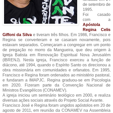
de setembro de
1995.
Foi casado
com a
Apóstola
Regina Celis
Giffoni da Silva
e tiveram três filhos. Em 1986, Francisco e
Regina se converteram e se casaram novamente, pois
estavam separados. Começaram a congregar em um ponto
de pregação no morro da Mangueira, que deu origem à
Igreja Batista em Renovação Espiritual Nova Jerusalém
(IBRENJ). Nesta igreja, Francisco exerceu a função de
diácono, até 1994, quando o Espírito Santo os direcionou a
obra missionária em comunidades e orfanatos. Em 1995,
Francisco e Regina foram ordenados ao ministério pastoral,
e fundaram a IMAPJC. Regina graduou-se em Psicologia
em 2020. Fizeram parte da Convenção Nacional de
Ministros Evangélicos (CONAMEV).
A igreja iniciou um seminário teológico em 2000, e realiza
diversas ações sociais através do Projeto Social Avante.
Francisco José e Regina foram ungidos apóstolos em 20 de
agosto de 2011, em reunião da CONAMEV na Assembleia