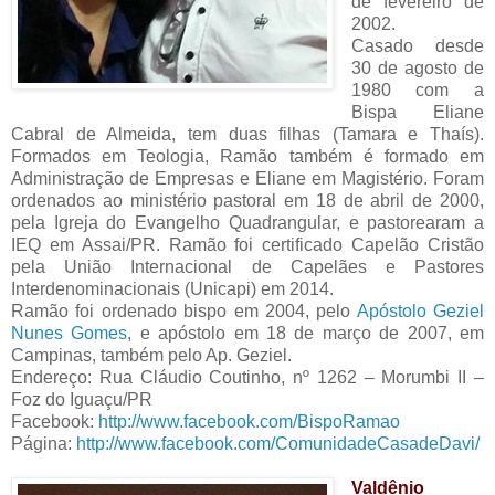
de fevereiro de
2002.
Casado desde
30 de agosto de
1980 com a
Bispa Eliane
Cabral de Almeida, tem duas filhas (Tamara e Thaís).
Formados em Teologia, Ramão também é formado em
Administração de Empresas e Eliane em Magistério. Foram
ordenados ao ministério pastoral em 18 de abril de 2000,
pela Igreja do Evangelho Quadrangular, e pastorearam a
IEQ em Assai/PR. Ramão foi certificado Capelão Cristão
pela União Internacional de Capelães e Pastores
Interdenominacionais (Unicapi) em 2014.
Ramão foi ordenado bispo em 2004, pelo
Apóstolo Geziel
Nunes Gomes
, e apóstolo em 18 de março de 2007, em
Campinas, também pelo Ap. Geziel.
Endereço: Rua Cláudio Coutinho, nº 1262 – Morumbi II –
Foz do Iguaçu/PR
Facebook:
http://www.facebook.com/BispoRamao
Página:
http://www.facebook.com/ComunidadeCasadeDavi/
Valdênio