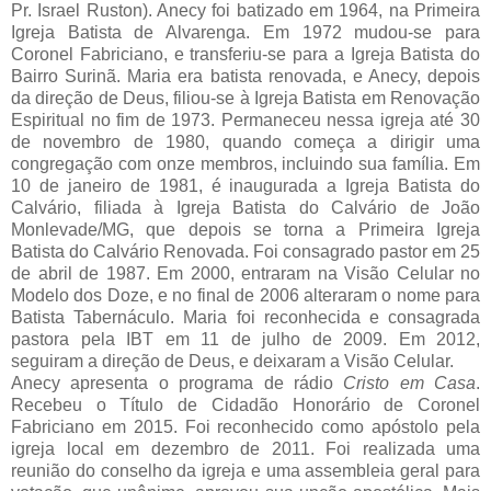
Pr. Israel Ruston). Anecy foi batizado em 1964, na Primeira
Igreja Batista de Alvarenga. Em 1972 mudou-se para
Coronel Fabriciano, e transferiu-se para a Igreja Batista do
Bairro Surinã. Maria era batista renovada, e Anecy, depois
da direção de Deus, filiou-se à Igreja Batista em Renovação
Espiritual no fim de 1973. Permaneceu nessa igreja até 30
de novembro de 1980, quando começa a dirigir uma
congregação com onze membros, incluindo sua família. Em
10 de janeiro de 1981, é inaugurada a Igreja Batista do
Calvário, filiada à Igreja Batista do Calvário de João
Monlevade/MG, que depois se torna a Primeira Igreja
Batista do Calvário Renovada. Foi consagrado pastor em 25
de abril de 1987. Em 2000, entraram na Visão Celular no
Modelo dos Doze, e no final de 2006 alteraram o nome para
Batista Tabernáculo. Maria foi reconhecida e consagrada
pastora pela IBT em 11 de julho de 2009. Em 2012,
seguiram a direção de Deus, e deixaram a Visão Celular.
Anecy apresenta o programa de rádio
Cristo em Casa
.
Recebeu o Título de Cidadão Honorário de Coronel
Fabriciano em 2015. Foi reconhecido como apóstolo pela
igreja local em dezembro de 2011. Foi realizada uma
reunião do conselho da igreja e uma assembleia geral para