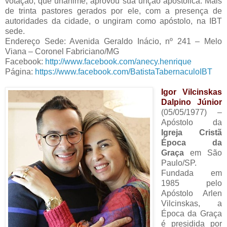
votação, que unânime, aprovou sua unção apostólica. Mais
de trinta pastores gerados por ele, com a presença de
autoridades da cidade, o ungiram como apóstolo, na IBT
sede.
Endereço Sede: Avenida Geraldo Inácio, nº 241 – Melo
Viana – Coronel Fabriciano/MG
Facebook:
http://www.facebook.com/anecy.henrique
Página:
https://www.facebook.com/BatistaTabernaculoIBT
Igor Vilcinskas
Dalpino Júnior
(05/05/1977) –
Apóstolo da
Igreja Cristã
Época da
Graça
em São
Paulo/SP.
Fundada em
1985 pelo
Apóstolo Arlen
Vilcinskas, a
Época da Graça
é presidida por