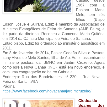
Casado desde
1967 com a
Pastora Maria
Melo, tem três
filhos (Bispo
Edson, Josué e Suiran). Edriz é membro da Associação de
Ministros Evangélicos de Feira de Santana (AME Feira), e
fez parte da diretoria. Recebeu a Comenda Maria Quitéria
em 2014 da Câmara Municipal de Feira de Santana.
Então bispo, Edriz foi ordenado ao ministério apostólico em
2011.
Em 8 de fevereiro de 2014, Pastor Gedeão Silva e Pastora
Irany Alves de Melo Santos, filha de Ap. Edriz, assumiram o
ministério pastoral da IBMNC em Jardim Cruzeiro. Agora
como Igreja Nova Canaã (INC), está em novo endereço, e
com uma congregação no bairro Gabriela.
Endereço: Rua dos Bandeirantes, nº 220 – Rua Nova –
Feira de Santana/BA
Página:
https://www.facebook.com/novacanaajardimcruzeiro/
Clodoaldo
Soares dos