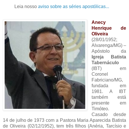
Leia nosso
aviso sobre as séries apostólicas...
Anecy
Henrique de
Oliveira
(28/01/1952;
Alvarenga/MG) –
Apóstolo da
Igreja Batista
Tabernáculo
(IBT) em
Coronel
Fabriciano/MG,
fundada em
1981. A IBT
também está
presente em
Timóteo.
Casado desde
14 de julho de 1973 com a Pastora Maria Aparecida Batista
de Oliveira (02/12/1952), tem três filhos (Anéria, Tarcísio e