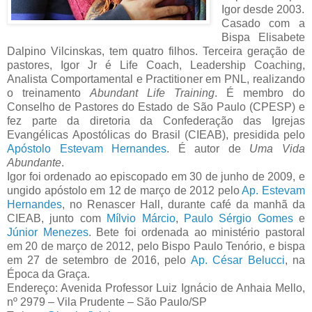
Igor desde 2003.
Casado com a
Bispa Elisabete
Dalpino Vilcinskas, tem quatro filhos. Terceira geração de
pastores, Igor Jr é Life Coach, Leadership Coaching,
Analista Comportamental e Practitioner em PNL, realizando
o treinamento
Abundant Life Training
. É membro do
Conselho de Pastores do Estado de São Paulo (CPESP) e
fez parte da diretoria da Confederação das Igrejas
Evangélicas Apostólicas do Brasil (CIEAB), presidida pelo
Apóstolo Estevam Hernandes
. É autor de
Uma Vida
Abundante
.
Igor foi ordenado ao episcopado em 30 de junho de 2009, e
ungido apóstolo em 12 de março de 2012 pelo
Ap. Estevam
Hernandes
, no Renascer Hall, durante café da manhã da
CIEAB, junto com
Mílvio Márcio
,
Paulo Sérgio Gomes
e
Júnior Menezes
. Bete foi ordenada ao ministério pastoral
em 20 de março de 2012, pelo Bispo Paulo Tenório, e bispa
em 27 de setembro de 2016, pelo
Ap. César Belucci
, na
Época da Graça.
Endereço: Avenida Professor Luiz Ignácio de Anhaia Mello,
nº 2979 – Vila Prudente – São Paulo/SP