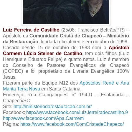
Luiz Ferreira de Castilho
(25/08; Francisco Beltrão/PR) –
Apóstolo da
Comunidade Cristã de Chapecó – Ministério
da Restauração
, fundada oficialmente em outubro de 1998.
Casado desde 15 de outubro de 1983 com a
Apóstola
Carmem Lúcia Steiner de Castilho
, tem dois filhos (Luiz
Henrique e Eduardo Felipe) e quatro netos. Luiz é membro
do Conselho de Pastores Evangélicos de Chapecó
(COPEC) e foi proprietário da Livraria Evangélica 100%
Jesus.
Fizeram parte da Equipe M12 dos
Apóstolos Renê e Ana
Marita Terra Nova
em Santa Catarina.
Endereço: Rua Caingangues, n° 194-D – Esplanada –
Chapecó/SC
Site:
http://ministeriodarestauracao.com.br/
Facebook:
http://www.facebook.com/luiz.ferreiradecastilho.9
http://www.facebook.com/Apa.Carmem
Página:
https://www.facebook.com/ComCristadeChapeco/