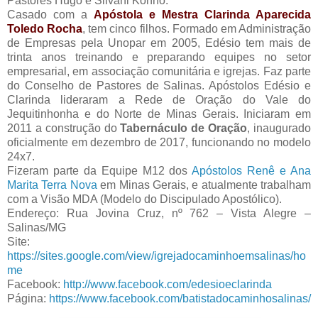
Pastores Hugo e Silvani Konno.
Casado com a
Apóstola e Mestra Clarinda Aparecida
Toledo Rocha
, tem cinco filhos. Formado em Administração
de Empresas pela Unopar em 2005, Edésio tem mais de
trinta anos treinando e preparando equipes no setor
empresarial, em associação comunitária e igrejas. Faz parte
do Conselho de Pastores de Salinas. Apóstolos Edésio e
Clarinda lideraram a Rede de Oração do Vale do
Jequitinhonha e do Norte de Minas Gerais. Iniciaram em
2011 a construção do
Tabernáculo de Oração
, inaugurado
oficialmente em dezembro de 2017, funcionando no modelo
24x7.
Fizeram parte da Equipe M12 dos
Apóstolos Renê e Ana
Marita Terra Nova
em Minas Gerais, e atualmente trabalham
com a Visão MDA (Modelo do Discipulado Apostólico).
Endereço: Rua Jovina Cruz, nº 762 – Vista Alegre –
Salinas/MG
Site:
https://sites.google.com/view/igrejadocaminhoemsalinas/ho
me
Facebook:
http://www.facebook.com/edesioeclarinda
Página:
https://www.facebook.com/batistadocaminhosalinas/