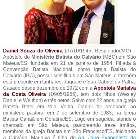
Daniel Souza de Oliveira
(07/10/1945; Resplendor/MG) –
Apóstolo do
Ministério Batista do Calvário
(MBC) em São
Mateus/ES, fundada em 21 de janeiro de 1984. Filiada à
Convenção Batista Nacional, como Igreja Batista do
Calvário (IBC), possui seis filiais em São Mateus, e também
está presente em Linhares, Jaguaré e São Gabriel da Palha.
Casado desde dezembro de 1972 com a
Apóstola Marialva
da Costa Oliveira
(16/05/1955), tem dois filhos (Wesley
Daniel e Welthon) e três netos. Salvo com 22 anos, na Igreja
Batista Betel em Vila Velha, Daniel foi ordenado ao
ministério pastoral em 7 de setembro de 1983, na Igreja
Batista Canaã em Colatina/ES. Logo em seguida, atende o
chamado em São Mateus, pastoreando treze irmãos,
membros da Igreja Batista em São Francisco/ES, iniciando
a Calvário. Marialva é filha do
Ap. Jairo Evangelista da