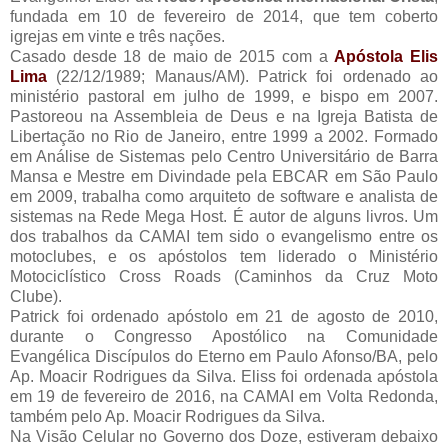
fundada em 10 de fevereiro de 2014, que tem coberto
igrejas em vinte e três nações.
Casado desde 18 de maio de 2015 com a
Apóstola Elis
Lima
(22/12/1989; Manaus/AM). Patrick foi ordenado ao
ministério pastoral em julho de 1999, e bispo em 2007.
Pastoreou na Assembleia de Deus e na Igreja Batista de
Libertação no Rio de Janeiro, entre 1999 a 2002. Formado
em Análise de Sistemas pelo Centro Universitário de Barra
Mansa e Mestre em Divindade pela EBCAR em São Paulo
em 2009, trabalha como arquiteto de software e analista de
sistemas na Rede Mega Host. É autor de alguns livros. Um
dos trabalhos da CAMAI tem sido o evangelismo entre os
motoclubes, e os apóstolos tem liderado o Ministério
Motociclístico Cross Roads (Caminhos da Cruz Moto
Clube).
Patrick foi ordenado apóstolo em 21 de agosto de 2010,
durante o Congresso Apostólico na Comunidade
Evangélica Discípulos do Eterno em Paulo Afonso/BA, pelo
Ap. Moacir Rodrigues da Silva. Eliss foi ordenada apóstola
em 19 de fevereiro de 2016, na CAMAI em Volta Redonda,
também pelo Ap. Moacir Rodrigues da Silva.
Na Visão Celular no Governo dos Doze, estiveram debaixo