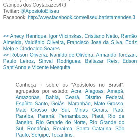
Campos dos Goytacazes/RJ
Twitter:
@ApostoloEliseu
Facebook:
http://www.facebook.com/eliseu.batistamendes.3
<< Anecy Henrique, Igor Vilcinskas, Cristiano Netto, Ramão
Almeida, Valdênio Oliveira, Francisco José da Silva, Edriz
Melo e Clodoaldo Soares
>> Robson Oliveira, Ivanildo de Oliveira, Armando Torezan,
Paulo Leiroz, Sinval Rodrigues, Baltazar Reis, Edson
Sant’Anna e Vicente Mesquita
Conheça + sobre os "Apóstolos no Brasil",
agrupados por estado:
Acre
,
Alagoas
,
Amapá
,
Amazonas
,
Bahia
,
Ceará
,
Distrito Federal
,
Espírito Santo
,
Goiás
,
Maranhão
,
Mato Grosso
,
Mato Grosso do Sul
,
Minas Gerais
,
Pará
,
Paraíba
,
Paraná
,
Pernambuco
,
Piauí
,
Rio de
Janeiro
,
Rio Grande do Norte
,
Rio Grande do
Sul
,
Rondônia
,
Roraima
,
Santa Catarina
,
São
Paulo
,
Sergipe
,
Tocantins
.