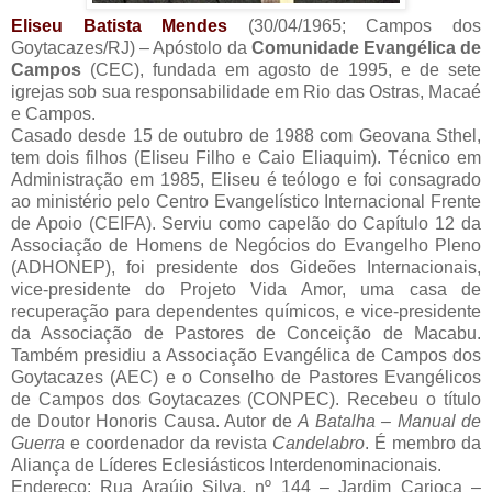
Eliseu Batista Mendes
(30/04/1965; Campos dos
Goytacazes/RJ) – Apóstolo da
Comunidade Evangélica de
Campos
(CEC), fundada em agosto de 1995, e de sete
igrejas sob sua responsabilidade em Rio das Ostras, Macaé
e Campos.
Casado desde 15 de outubro de 1988 com Geovana Sthel,
tem dois filhos (Eliseu Filho e Caio Eliaquim). Técnico em
Administração em 1985, Eliseu é teólogo e foi consagrado
ao ministério pelo Centro Evangelístico Internacional Frente
de Apoio (CEIFA). Serviu como capelão do Capítulo 12 da
Associação de Homens de Negócios do Evangelho Pleno
(ADHONEP), foi presidente dos Gideões Internacionais,
vice-presidente do Projeto Vida Amor, uma casa de
recuperação para dependentes químicos, e vice-presidente
da Associação de Pastores de Conceição de Macabu.
Também presidiu a Associação Evangélica de Campos dos
Goytacazes (AEC) e o Conselho de Pastores Evangélicos
de Campos dos Goytacazes (CONPEC). Recebeu o título
de Doutor Honoris Causa. Autor de
A Batalha – Manual de
Guerra
e coordenador da revista
Candelabro
. É membro da
Aliança de Líderes Eclesiásticos Interdenominacionais.
Endereço: Rua Araújo Silva, nº 144 – Jardim Carioca –