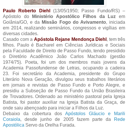
Paulo Roberto Diehl
(13/05/1950; Passo Fundo/RS) –
Apóstolo do
Ministério Apostólico Filhos da Luz
em
Goiânia/GO, e da
Missão Fogo do Avivamento
, iniciada
em 2014, realizando seminários, congressos e vigílias em
diversas cidades.
Casado com a
Apóstola Rejane Mendonça Diehl
, tem três
filhos. Paulo é Bacharel em Ciências Jurídicas e Sociais
pela Faculdade de Direito de Passo Fundo, tendo presidido
o Diretório Acadêmico João Carlos Machado (gestão
1974/75). Poeta, foi um dos membros mais jovens da
Academia Passofundense de Letras, ocupando a cadeira
23. Foi secretário da Academia, presidente do Grupo
Literário Nova Geração, divulgou seus trabalhos literários
em jornais e revistas de Passo Fundo e Porto Alegre, e
presidiu a Subseção de Passo Fundo da União Brasileira
de Trovadores. Ordenado ao ministério pastoral pela Igreja
Batista, foi pastor auxiliar na Igreja Batista da Graça, de
onde saiu abençoado para iniciar a Filhos da Luz.
Debaixo da cobertura dos
Apóstolos Gláucio e Marili
Coraiola
, desde junho de 2005 fazem parte da
Rede
Apostólica
Servo da Orelha Furada.