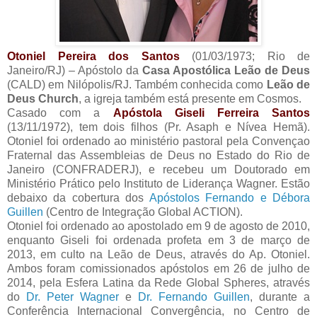
Otoniel Pereira dos Santos
(01/03/1973; Rio de
Janeiro/RJ) – Apóstolo da
Casa Apostólica Leão de Deus
(CALD) em Nilópolis/RJ. Também conhecida como
Leão de
Deus Church
, a igreja também está presente em Cosmos.
Casado com a
Apóstola Giseli Ferreira Santos
(13/11/1972), tem dois filhos (Pr. Asaph e Nívea Hemã).
Otoniel foi ordenado ao ministério pastoral pela Convençao
Fraternal das Assembleias de Deus no Estado do Rio de
Janeiro (CONFRADERJ), e recebeu um Doutorado em
Ministério Prático pelo Instituto de Liderança Wagner. Estão
debaixo da cobertura dos
Apóstolos Fernando e Débora
Guillen
(Centro de Integração Global ACTION).
Otoniel foi ordenado ao apostolado em 9 de agosto de 2010,
enquanto Giseli foi ordenada profeta em 3 de março de
2013, em culto na Leão de Deus, através do Ap. Otoniel.
Ambos foram comissionados apóstolos em 26 de julho de
2014, pela Esfera Latina da Rede Global Spheres, através
do
Dr. Peter Wagner
e
Dr. Fernando Guillen
, durante a
Conferência Internacional Convergência, no Centro de