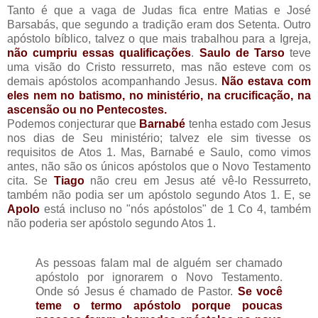
Tanto é que a vaga de Judas fica entre Matias e José
Barsabás, que segundo a tradição eram dos Setenta. Outro
apóstolo bíblico, talvez o que mais trabalhou para a Igreja,
não cumpriu essas qualificações
.
Saulo de Tarso
teve
uma visão do Cristo ressurreto, mas não esteve com os
demais apóstolos acompanhando Jesus.
Não estava com
eles nem no batismo, no ministério, na crucificação, na
ascensão ou no Pentecostes.
Podemos conjecturar que
Barnabé
tenha estado com Jesus
nos dias de Seu ministério; talvez ele sim tivesse os
requisitos de Atos 1. Mas, Barnabé e Saulo, como vimos
antes, não são os únicos apóstolos que o Novo Testamento
cita. Se
Tiago
não creu em Jesus até vê-lo Ressurreto,
também não podia ser um apóstolo segundo Atos 1. E, se
Apolo
está incluso no "nós apóstolos" de 1 Co 4, também
não poderia ser apóstolo segundo Atos 1.
As pessoas falam mal de alguém ser chamado
apóstolo por ignorarem o Novo Testamento.
Onde só Jesus é chamado de Pastor.
Se você
teme o termo apóstolo porque poucas