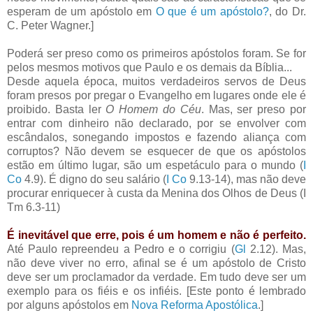
esperam de um apóstolo em
O que é um apóstolo?
, do Dr.
C. Peter Wagner.]
Poderá ser preso como os primeiros apóstolos foram. Se for
pelos mesmos motivos que Paulo e os demais da Bíblia...
Desde aquela época, muitos verdadeiros servos de Deus
foram presos por pregar o Evangelho em lugares onde ele é
proibido. Basta ler
O Homem do Céu
. Mas, ser preso por
entrar com dinheiro não declarado, por se envolver com
escândalos, sonegando impostos e fazendo aliança com
corruptos? Não devem se esquecer de que os apóstolos
estão em último lugar, são um espetáculo para o mundo (
I
Co
4.9). É digno do seu salário (
I Co
9.13-14), mas não deve
procurar enriquecer à custa da Menina dos Olhos de Deus (I
Tm 6.3-11)
É inevitável que erre, pois é um homem e não é perfeito.
Até Paulo repreendeu a Pedro e o corrigiu (
Gl
2.12). Mas,
não deve viver no erro, afinal se é um apóstolo de Cristo
deve ser um proclamador da verdade. Em tudo deve ser um
exemplo para os fiéis e os infiéis. [Este ponto é lembrado
por alguns apóstolos em
Nova Reforma Apostólica
.]