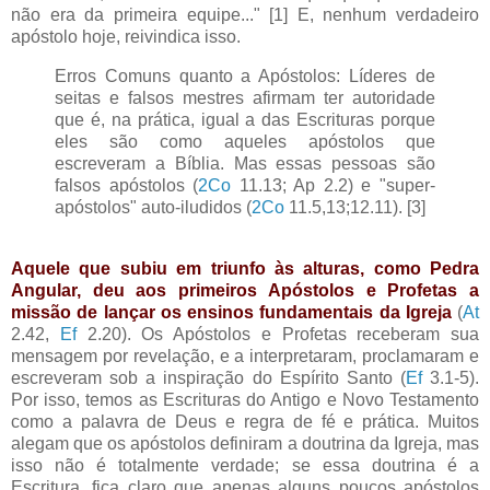
não era da primeira equipe..." [1] E, nenhum verdadeiro
apóstolo hoje, reivindica isso.
Erros Comuns quanto a Apóstolos: Líderes de
seitas e falsos mestres afirmam ter autoridade
que é, na prática, igual a das Escrituras porque
eles são como aqueles apóstolos que
escreveram a Bíblia. Mas essas pessoas são
falsos apóstolos (
2Co
11.13; Ap 2.2) e "super-
apóstolos" auto-iludidos (
2Co
11.5,13;12.11). [3]
Aquele que subiu em triunfo às alturas, como Pedra
Angular, deu aos primeiros Apóstolos e Profetas a
missão de lançar os ensinos fundamentais da Igreja
(
At
2.42,
Ef
2.20). Os Apóstolos e Profetas receberam sua
mensagem por revelação, e a interpretaram, proclamaram e
escreveram sob a inspiração do Espírito Santo (
Ef
3.1-5).
Por isso, temos as Escrituras do Antigo e Novo Testamento
como a palavra de Deus e regra de fé e prática. Muitos
alegam que os apóstolos definiram a doutrina da Igreja, mas
isso não é totalmente verdade; se essa doutrina é a
Escritura, fica claro que apenas alguns poucos apóstolos