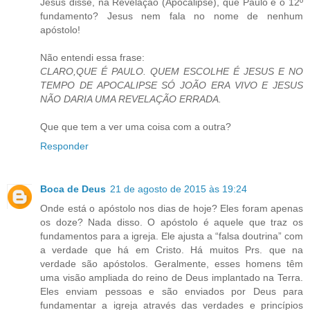
Jesus disse, na Revelação (Apocalipse), que Paulo é o 12º
fundamento? Jesus nem fala no nome de nenhum
apóstolo!
Não entendi essa frase:
CLARO,QUE É PAULO. QUEM ESCOLHE É JESUS E NO
TEMPO DE APOCALIPSE SÓ JOÃO ERA VIVO E JESUS
NÃO DARIA UMA REVELAÇÃO ERRADA.
Que que tem a ver uma coisa com a outra?
Responder
Boca de Deus
21 de agosto de 2015 às 19:24
Onde está o apóstolo nos dias de hoje? Eles foram apenas
os doze? Nada disso. O apóstolo é aquele que traz os
fundamentos para a igreja. Ele ajusta a “falsa doutrina” com
a verdade que há em Cristo. Há muitos Prs. que na
verdade são apóstolos. Geralmente, esses homens têm
uma visão ampliada do reino de Deus implantado na Terra.
Eles enviam pessoas e são enviados por Deus para
fundamentar a igreja através das verdades e princípios