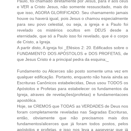
Paulo, foi chamado diretamente por Jesus, para ir aos céus
e VER a Cristo Jesus, não somente ressuscitado, mais do
que isso, AGORA GLORIFICADO. Seu chamamento jamais
houve ou haverá igual, pois Jesus o chamou especialmente
para seu povo celestial, ou seja, a igreja e a Paulo foi
revelado os mistérios ocultos em DEUS desde a
eternidade, que só a Paulo isso foi revelado, que é o corpo
de Cristo, a Igreja.
A partir disto, A igreja foi _Efésios 2: 20. Edificados sobre o
FUNDAMENTO DOS APÓSTOLOS e DOS PROFETAS, de
que Jesus Cristo é a principal pedra da esquina;_
Fundamento ou Alicerces são posto somente uma vez em
qualquer edificação. Portanto, enquanto não havia ainda as
Escrituras Canônicos estabelecidas, Deus usou TODOS os
Apóstolos e Profetas para estabelecer os fundamentos da
Igreja, atraves de revelações(profetas) e fundamentacoes
apostólica.
Hoje, se CREMOS que TODAS as VERDADES de Deus nos
foram completamente reveladas nas Sagradas Escrituras,
então, obviamente que não precisamos mais dos
fundamentos/alicerces que já foram todos postos, pelos
apóstolos e profetas, e isso nos leva a aaseverar que já