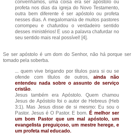
convenhamos, uma coisa era ser apóstolo ou
profeta nos dias da igreja do Novo Testamento,
outra bem diferente é ser apóstolo ou profeta
nesses dias. A megalomania de muitos pastores
corrompeu e chafurdou o verdadeiro sentido
desses ministérios! E uso a palavra chafurdar no
seu sentido mais real possível! [4].
Se ser apóstolo é um dom do Senhor, não há porque ser
tomado pela soberba.
... quem vive brigando por títulos para si ou se
ofende com títulos de outros,
ainda não
entendeu nada sobre o assunto de serviço
cristão
.
Jesus também era Apóstolo. Quem chamou
Jesus de Apóstolo foi o autor de Hebreus (Heb
3:1). Mas Jesus disse de si mesmo: Eu sou o
Pastor. Jesus é O Pastor. E bom.
É melhor ser
um bom Pastor que um mal apóstolo, um
evangelista preguiçoso, um mestre herege, e
um profeta mal educado.