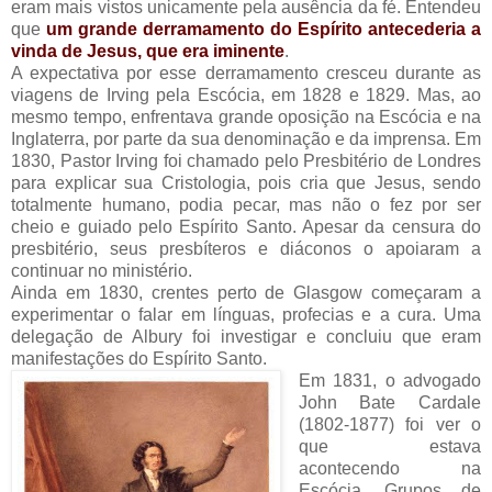
eram mais vistos unicamente pela ausência da fé. Entendeu
que
um grande derramamento do Espírito antecederia a
vinda de Jesus, que era iminente
.
A expectativa por esse derramamento cresceu durante as
viagens de Irving pela Escócia, em 1828 e 1829. Mas, ao
mesmo tempo, enfrentava grande oposição na Escócia e na
Inglaterra, por parte da sua denominação e da imprensa. Em
1830, Pastor Irving foi chamado pelo Presbitério de Londres
para explicar sua Cristologia, pois cria que Jesus, sendo
totalmente humano, podia pecar, mas não o fez por ser
cheio e guiado pelo Espírito Santo. Apesar da censura do
presbitério, seus presbíteros e diáconos o apoiaram a
continuar no ministério.
Ainda em 1830, crentes perto de Glasgow começaram a
experimentar o falar em línguas, profecias e a cura. Uma
delegação de Albury foi investigar e concluiu que eram
manifestações do Espírito Santo.
Em 1831, o advogado
John Bate Cardale
(1802-1877) foi ver o
que estava
acontecendo na
Escócia. Grupos de