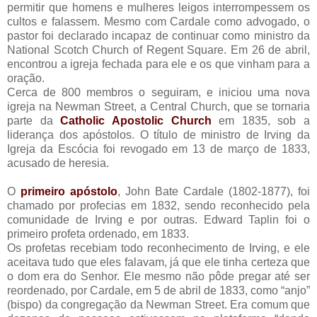
permitir que homens e mulheres leigos interrompessem os
cultos e falassem. Mesmo com Cardale como advogado, o
pastor foi declarado incapaz de continuar como ministro da
National Scotch Church of Regent Square. Em 26 de abril,
encontrou a igreja fechada para ele e os que vinham para a
oração.
Cerca de 800 membros o seguiram, e iniciou uma nova
igreja na Newman Street, a Central Church, que se tornaria
parte da
Catholic Apostolic Church
em 1835, sob a
liderança dos apóstolos. O título de ministro de Irving da
Igreja da Escócia foi revogado em 13 de março de 1833,
acusado de heresia.
O
primeiro apóstolo
, John Bate Cardale (1802-1877), foi
chamado por profecias em 1832, sendo reconhecido pela
comunidade de Irving e por outras. Edward Taplin foi o
primeiro profeta ordenado, em 1833.
Os profetas recebiam todo reconhecimento de Irving, e ele
aceitava tudo que eles falavam, já que ele tinha certeza que
o dom era do Senhor. Ele mesmo não pôde pregar até ser
reordenado, por Cardale, em 5 de abril de 1833, como “anjo”
(bispo) da congregação da Newman Street. Era comum que