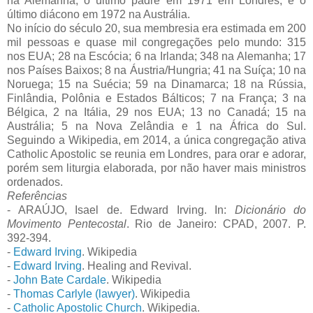
na Alemanha; o último padre em 1971 em Londres, e o
último diácono em 1972 na Austrália.
No início do século 20, sua membresia era estimada em 200
mil pessoas e quase mil congregações pelo mundo: 315
nos EUA; 28 na Escócia; 6 na Irlanda; 348 na Alemanha; 17
nos Países Baixos; 8 na Áustria/Hungria; 41 na Suíça; 10 na
Noruega; 15 na Suécia; 59 na Dinamarca; 18 na Rússia,
Finlândia, Polônia e Estados Bálticos; 7 na França; 3 na
Bélgica, 2 na Itália, 29 nos EUA; 13 no Canadá; 15 na
Austrália; 5 na Nova Zelândia e 1 na África do Sul.
Seguindo a Wikipedia, em 2014, a única congregação ativa
Catholic Apostolic se reunia em Londres, para orar e adorar,
porém sem liturgia elaborada, por não haver mais ministros
ordenados.
Referências
- ARAÚJO, Isael de. Edward Irving. In:
Dicionário do
Movimento Pentecostal
. Rio de Janeiro: CPAD, 2007. P.
392-394.
-
Edward Irving
. Wikipedia
-
Edward Irving
. Healing and Revival.
-
John Bate Cardale
. Wikipedia
-
Thomas Carlyle (lawyer)
. Wikipedia
-
Catholic Apostolic Church
. Wikipedia.