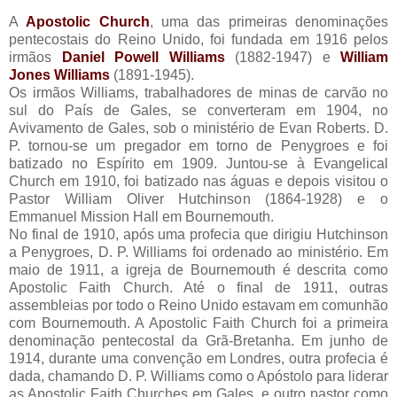
A
Apostolic Church
, uma das primeiras denominações
pentecostais do Reino Unido, foi fundada em 1916 pelos
irmãos
Daniel Powell Williams
(1882-1947) e
William
Jones Williams
(1891-1945).
Os irmãos Williams, trabalhadores de minas de carvão no
sul do País de Gales, se converteram em 1904, no
Avivamento de Gales, sob o ministério de Evan Roberts. D.
P. tornou-se um pregador em torno de Penygroes e foi
batizado no Espírito em 1909. Juntou-se à Evangelical
Church em 1910, foi batizado nas águas e depois visitou o
Pastor William Oliver Hutchinson (1864-1928) e o
Emmanuel Mission Hall em Bournemouth.
No final de 1910, após uma profecia que dirigiu Hutchinson
a Penygroes, D. P. Williams foi ordenado ao ministério. Em
maio de 1911, a igreja de Bournemouth é descrita como
Apostolic Faith Church. Até o final de 1911, outras
assembleias por todo o Reino Unido estavam em comunhão
com Bournemouth. A Apostolic Faith Church foi a primeira
denominação pentecostal da Grã-Bretanha. Em junho de
1914, durante uma convenção em Londres, outra profecia é
dada, chamando D. P. Williams como o Apóstolo para liderar
as Apostolic Faith Churches em Gales, e outro pastor como