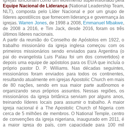
igrejas funcionam como um Movimento supervisionado pela
Equipe Nacional de Liderança
(National Leadership Team,
NLT), composta pelo Líder Nacional e por um grupo de
líderes apostólicos que fornecem liderança e governança às
igrejas.
Warren Jones
, de 1998 a 2008,
Emmanuel Mbakwe
,
de 2008 a 2016, e Tim Jack, desde 2016, foram os três
últimos líderes nacionais.
A partir da reunião do Conselho de Apóstolos em 1922, o
trabalho missionário da igreja inglesa começou com os
primeiros missionários sendo enviados para Argentina (o
pai do evangelista Luis Palau foi um dos convertidos) e
depois uma equipe de apóstolos para os EUA que incluía o
próprio pastor D. P. Williams. Nas décadas seguintes,
missionários foram enviados para todos os continentes,
resultando atualmente em igrejas Apostolic Church em mais
de 80 nações, sendo em sua maior parte autônomos e
organizando seus próprios assuntos. Nessas regiões, os
missionários da igreja britânica serviam por alguns anos,
treinando líderes locais para assumir o trabalho. A maior
igreja nacional é a The Apostolic Church of Nigeria com
cerca de 5 milhões de membros. O National Temple, centro
de convenções da igreja nigeriana, inaugurado em 2011, é
a maior igreja do país, com capacidade para 100 mil