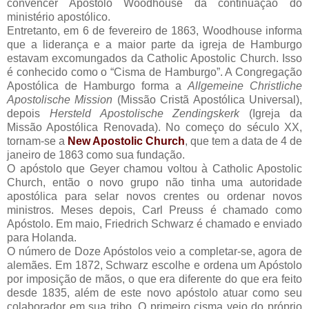
convencer Apóstolo Woodhouse da continuação do
ministério apostólico.
Entretanto, em 6 de fevereiro de 1863, Woodhouse informa
que a liderança e a maior parte da igreja de Hamburgo
estavam excomungados da Catholic Apostolic Church. Isso
é conhecido como o “Cisma de Hamburgo”. A Congregação
Apostólica de Hamburgo forma a
Allgemeine Christliche
Apostolische Mission
(Missão Cristã Apostólica Universal),
depois
Hersteld Apostolische Zendingskerk
(Igreja da
Missão Apostólica Renovada). No começo do século XX,
tornam-se a
New Apostolic Church
, que tem a data de 4 de
janeiro de 1863 como sua fundação.
O apóstolo que Geyer chamou voltou à Catholic Apostolic
Church, então o novo grupo não tinha uma autoridade
apostólica para selar novos crentes ou ordenar novos
ministros. Meses depois, Carl Preuss é chamado como
Apóstolo. Em maio, Friedrich Schwarz é chamado e enviado
para Holanda.
O número de Doze Apóstolos veio a completar-se, agora de
alemães. Em 1872, Schwarz escolhe e ordena um Apóstolo
por imposição de mãos, o que era diferente do que era feito
desde 1835, além de este novo apóstolo atuar como seu
colaborador em sua tribo. O primeiro cisma veio do próprio