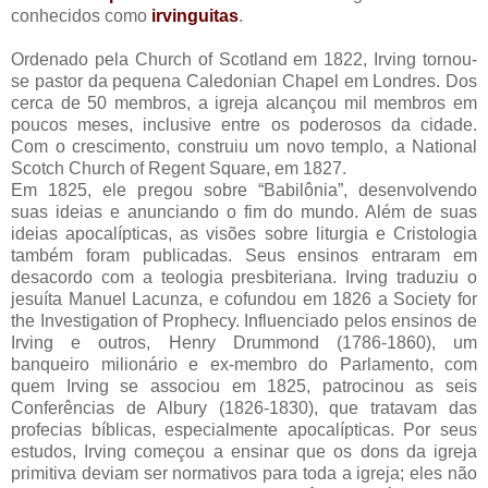
conhecidos como
irvinguitas
.
Ordenado pela Church of Scotland em 1822, Irving tornou-
se pastor da pequena Caledonian Chapel em Londres. Dos
cerca de 50 membros, a igreja alcançou mil membros em
poucos meses, inclusive entre os poderosos da cidade.
Com o crescimento, construiu um novo templo, a National
Scotch Church of Regent Square, em 1827.
Em 1825, ele pregou sobre “Babilônia”, desenvolvendo
suas ideias e anunciando o fim do mundo. Além de suas
ideias apocalípticas, as visões sobre liturgia e Cristologia
também foram publicadas. Seus ensinos entraram em
desacordo com a teologia presbiteriana. Irving traduziu o
jesuíta Manuel Lacunza, e cofundou em 1826 a Society for
the Investigation of Prophecy. Influenciado pelos ensinos de
Irving e outros, Henry Drummond (1786-1860), um
banqueiro milionário e ex-membro do Parlamento, com
quem Irving se associou em 1825, patrocinou as seis
Conferências de Albury (1826-1830), que tratavam das
profecias bíblicas, especialmente apocalípticas. Por seus
estudos, Irving começou a ensinar que os dons da igreja
primitiva deviam ser normativos para toda a igreja; eles não