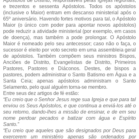
Apóstolos de Distrito, responsáveis pelas igrejas regionais,
e trezentos e sessenta Apóstolos. Todos os apóstolos
(inclusive o Maior) entram em descanso ministerial após o
65º aniversário. Havendo fortes motivos para tal, o Apóstolo
Maior (o único com poder para apontar novos apóstolos)
pode reduzir a atividade ministerial (por exemplo, em casos
de doença), mas também a pode prolongar. O Apóstolo
Maior é nomeado pelo seu antecessor; caso não o faça, o
sucessor é eleito por voto secreto em uma assembleia geral
de apóstolos. Também compõem seus ministros Bispos,
Anciões de Distrito, Evangelistas de Distrito, Primeiros
Pastores, Pastores e Diáconos. Destes, de bispos a
pastores, podem administrar o Santo Batismo em Água e a
Santa Ceia; apenas apóstolos administram o Santo
Selamento, pelo qual alguém torna-se membro.
Entre seus dez artigos de fé estão:
“Eu creio que o Senhor Jesus rege sua Igreja e que para tal
enviou os Seus Apóstolos, e que continua a enviá-los até o
seu retorno, dando-lhes a missão de ensinar, e de em seu
nome perdoar pecados e batizar com água e Espírito
Santo.”
“Eu creio que aqueles que são designados por Deus para
exercerem um ministério apenas são ordenados por