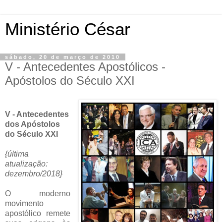
Ministério César
sábado, 20 de março de 2010
V - Antecedentes Apostólicos -
Apóstolos do Século XXI
V - Antecedentes
dos Apóstolos
do Século XXI
{última
atualização:
dezembro/2018}
O moderno
movimento
apostólico remete