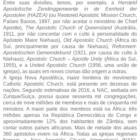
Entre suas divisões, temos, por exemplo, a
Hersteld
Apostolische Zendinggemeente in de Eenheid der
Apostolen (HAZEA)
(ou Restored Apostolic Mission Church,
Países Baixos, 1897, por não aceitar o ministério de Chief
Apostle),
The Apostolic Church of Queensland
(Austrália,
1911, por não concordar com o culto à personalidade do
Apóstolo Maior Niehaus),
Old Apostolic Church
(África do
Sul, principalmente por causa de Niehaus),
Reformiert-
Apostolischen Gemeindebund
(1921, por causa do culto à
Niehaus),
Apostolic Church – Apostle Unity
(África do Sul,
1955), e a
United Apostolic Church
(1956, uma união de
igrejas), as quais em novos cismas dão origem a outras.
A Igreja Nova Apostólica, maior herdeira do movimento
Catholic Apostolic Church, está presente em dezenas de
nações. Segundo estimativas de 2016, a NAC, sediada em
Zurique/Suíça, possui quase sessenta mil congregações,
cerca de nove milhões de membros e mais de cinquenta mil
ministros. A maior parte dos membros está na África: três
milhões apenas na República Democrática do Congo e
aproximadamente 12% dos habitantes de Zâmbia, sem
contar outros países africanos. Mais de metade dos atuais
360 apóstolos vivem na África. Todas as igrejas regionais