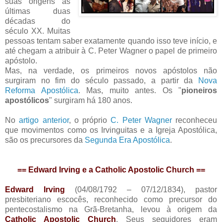
suas origens às
últimas duas
décadas do
século XX. Muitas
pessoas tentam saber exatamente quando isso teve início, e
até chegam a atribuir à C. Peter Wagner o papel de primeiro
apóstolo.
Mas, na verdade, os primeiros novos apóstolos não
surgiram no fim do século passado, a partir da
Nova
Reforma Apostólica
. Mas, muito antes. Os "
pioneiros
apostólicos
" surgiram há 180 anos.
No
artigo anterior
, o próprio
C. Peter Wagner
reconheceu
que movimentos como os Irvinguitas e a Igreja Apostólica,
são os precursores da
Segunda Era Apostólica
.
== Edward Irving e a Catholic Apostolic Church ==
Edward Irving
(04/08/1792 – 07/12/1834), pastor
presbiteriano escocês, reconhecido como precursor do
pentecostalismo na Grã-Bretanha, levou à origem da
Catholic Apostolic Church
. Seus seguidores eram