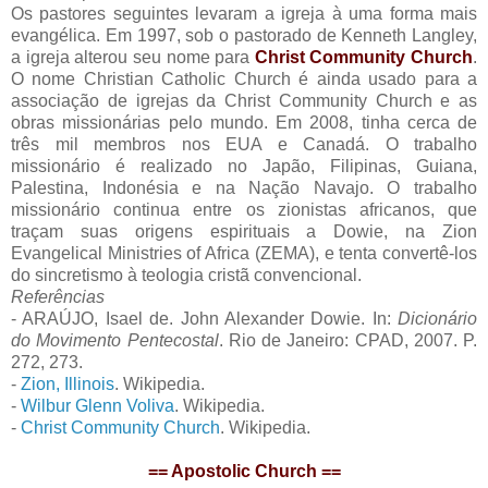
Os pastores seguintes levaram a igreja à uma forma mais
evangélica. Em 1997, sob o pastorado de Kenneth Langley,
a igreja alterou seu nome para
Christ Community Church
.
O nome Christian Catholic Church é ainda usado para a
associação de igrejas da Christ Community Church e as
obras missionárias pelo mundo. Em 2008, tinha cerca de
três mil membros nos EUA e Canadá. O trabalho
missionário é realizado no Japão, Filipinas, Guiana,
Palestina, Indonésia e na Nação Navajo. O trabalho
missionário continua entre os zionistas africanos, que
traçam suas origens espirituais a Dowie, na Zion
Evangelical Ministries of Africa (ZEMA), e tenta convertê-los
do sincretismo à teologia cristã convencional.
Referências
- ARAÚJO, Isael de. John Alexander Dowie. In:
Dicionário
do Movimento Pentecostal
. Rio de Janeiro: CPAD, 2007. P.
272, 273.
-
Zion, Illinois
. Wikipedia.
-
Wilbur Glenn Voliva
. Wikipedia.
-
Christ Community Church
. Wikipedia.
== Apostolic Church ==