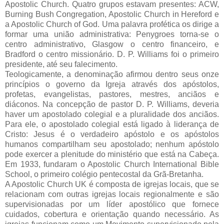
Apostolic Church. Quatro grupos estavam presentes: ACW,
Burning Bush Congregation, Apostolic Church in Hereford e
a Apostolic Church of God. Uma palavra profética os dirige a
formar uma união administrativa: Penygroes torna-se o
centro administrativo, Glasgow o centro financeiro, e
Bradford o centro missionário. D. P. Williams foi o primeiro
presidente, até seu falecimento.
Teologicamente, a denominação afirmou dentro seus onze
princípios o governo da Igreja através dos apóstolos,
profetas, evangelistas, pastores, mestres, anciãos e
diáconos. Na concepção de pastor D. P. Williams, deveria
haver um apostolado colegial e a pluralidade dos anciãos.
Para ele, o apostolado colegial está ligado à liderança de
Cristo: Jesus é o verdadeiro apóstolo e os apóstolos
humanos compartilham seu apostolado; nenhum apóstolo
pode exercer a plenitude do ministério que está na Cabeça.
Em 1933, fundaram o Apostolic Church International Bible
School, o primeiro colégio pentecostal da Grã-Bretanha.
A Apostolic Church UK é composta de igrejas locais, que se
relacionam com outras igrejas locais regionalmente e são
supervisionadas por um líder apostólico que fornece
cuidados, cobertura e orientação quando necessário. As