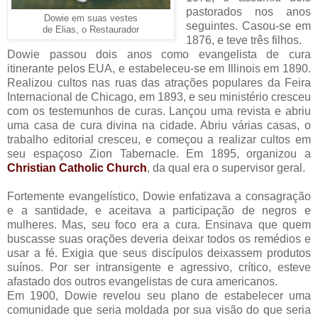
pastorados nos anos
Dowie em suas vestes
seguintes. Casou-se em
de Elias, o Restaurador
1876, e teve três filhos.
Dowie passou dois anos como evangelista de cura
itinerante pelos EUA, e estabeleceu-se em Illinois em 1890.
Realizou cultos nas ruas das atrações populares da Feira
Internacional de Chicago, em 1893, e seu ministério cresceu
com os testemunhos de curas. Lançou uma revista e abriu
uma casa de cura divina na cidade. Abriu várias casas, o
trabalho editorial cresceu, e começou a realizar cultos em
seu espaçoso Zion Tabernacle. Em 1895, organizou a
Christian Catholic Church
, da qual era o supervisor geral.
Fortemente evangelístico, Dowie enfatizava a consagração
e a santidade, e aceitava a participação de negros e
mulheres. Mas, seu foco era a cura. Ensinava que quem
buscasse suas orações deveria deixar todos os remédios e
usar a fé. Exigia que seus discípulos deixassem produtos
suínos. Por ser intransigente e agressivo, crítico, esteve
afastado dos outros evangelistas de cura americanos.
Em 1900, Dowie revelou seu plano de estabelecer uma
comunidade que seria moldada por sua visão do que seria