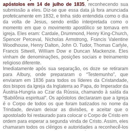
apóstolos em 14 de julho de 1835
, reconhecendo sua
submissão a eles. Diz-se que essa data já fora anunciada
profeticamente em 1832, e tinha sido entendida como o dia
da volta de Jesus, sendo então interpretada como o
momento em que o movimento apostólico se tornava em
igreja. Eles eram: Cardale, Drummond, Henry King-Church,
Spencer Perceval, Nicholas Armstrong, Francis Valentine
Woodhouse, Henry Dalton, John O. Tudor, Thomas Carlyle,
Francis Sitwell, William Dow e Duncan Mackenzie. Eles
vinham de denominações, posições sociais e treinamento
religioso diferente.
Imediatamente após sua separação, os doze se retiraram
para Albury, onde prepararam o “Testemunho”, que
enviaram em 1836 para todos os líderes da Cristandade,
dos bispos da Igreja da Inglaterra ao Papa, do Imperador da
Áustria-Hungria ao Czar da Rússia, chamando à saída da
“Babilônia espiritual”. Os apóstolos declararam que a Igreja
é o Corpo de todos os que foram batizados no nome da
Trindade, deviam deixar as divisões, e aceitar que o
apostolado foi restaurado para colocar o Corpo de Cristo em
ordem para esperar a segunda vinda de Cristo. Assim, eles
chamaram todos os clérigos e autoridades a reconhecê-los