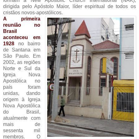
formam a New Apostolic Church International (NAK),
dirigida pelo Apóstolo Maior, líder espiritual de todos os
cristãos novos-apostólicos.
A primeira
reunião no
Brasil
aconteceu em
1928
no bairro
de Santana em
São Paulo. Em
2002, as regiões
Norte e Sul da
Igreja Nova
Apostólica no
país foram
unidas, dando
origem à Igreja
Nova Apostólica
do Brasil,
atualmente com
mais de
sessenta mil
membros. O