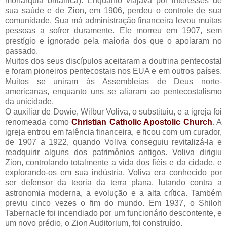
monarquia britânica). Enquanto viajava por interesses de
sua saúde e de Zion, em 1906, perdeu o controle de sua
comunidade. Sua má administração financeira levou muitas
pessoas a sofrer duramente. Ele morreu em 1907, sem
prestígio e ignorado pela maioria dos que o apoiaram no
passado.
Muitos dos seus discípulos aceitaram a doutrina pentecostal
e foram pioneiros pentecostais nos EUA e em outros países.
Muitos se uniram às Assembleias de Deus norte-
americanas, enquanto uns se aliaram ao pentecostalismo
da unicidade.
O auxiliar de Dowie, Wilbur Voliva, o substituiu, e a igreja foi
renomeada como
Christian Catholic Apostolic Church
. A
igreja entrou em falência financeira, e ficou com um curador,
de 1907 a 1922, quando Voliva conseguiu revitalizá-la e
readquirir alguns dos patrimônios antigos. Voliva dirigiu
Zion, controlando totalmente a vida dos fiéis e da cidade, e
explorando-os em sua indústria. Voliva era conhecido por
ser defensor da teoria da terra plana, lutando contra a
astronomia moderna, a evolução e a alta crítica. Também
previu cinco vezes o fim do mundo. Em 1937, o Shiloh
Tabernacle foi incendiado por um funcionário descontente, e
um novo prédio, o Zion Auditorium, foi construído.