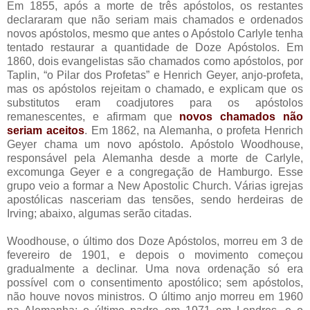
Em 1855, após a morte de três apóstolos, os restantes
declararam que não seriam mais chamados e ordenados
novos apóstolos, mesmo que antes o Apóstolo Carlyle tenha
tentado restaurar a quantidade de Doze Apóstolos. Em
1860, dois evangelistas são chamados como apóstolos, por
Taplin, “o Pilar dos Profetas” e Henrich Geyer, anjo-profeta,
mas os apóstolos rejeitam o chamado, e explicam que os
substitutos eram coadjutores para os apóstolos
remanescentes, e afirmam que
novos chamados não
seriam aceitos
. Em 1862, na Alemanha, o profeta Henrich
Geyer chama um novo apóstolo. Apóstolo Woodhouse,
responsável pela Alemanha desde a morte de Carlyle,
excomunga Geyer e a congregação de Hamburgo. Esse
grupo veio a formar a New Apostolic Church. Várias igrejas
apostólicas nasceriam das tensões, sendo herdeiras de
Irving; abaixo, algumas serão citadas.
Woodhouse, o último dos Doze Apóstolos, morreu em 3 de
fevereiro de 1901, e depois o movimento começou
gradualmente a declinar. Uma nova ordenação só era
possível com o consentimento apostólico; sem apóstolos,
não houve novos ministros. O último anjo morreu em 1960