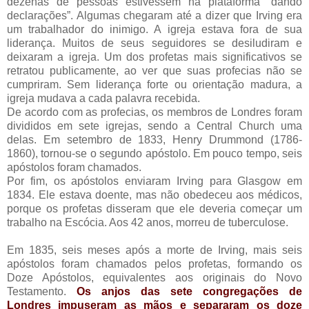
dezenas de pessoas estivessem na plataforma “dando
declarações”. Algumas chegaram até a dizer que Irving era
um trabalhador do inimigo. A igreja estava fora de sua
liderança. Muitos de seus seguidores se desiludiram e
deixaram a igreja. Um dos profetas mais significativos se
retratou publicamente, ao ver que suas profecias não se
cumpriram. Sem liderança forte ou orientação madura, a
igreja mudava a cada palavra recebida.
De acordo com as profecias, os membros de Londres foram
divididos em sete igrejas, sendo a Central Church uma
delas. Em setembro de 1833, Henry Drummond (1786-
1860), tornou-se o segundo apóstolo. Em pouco tempo, seis
apóstolos foram chamados.
Por fim, os apóstolos enviaram Irving para Glasgow em
1834. Ele estava doente, mas não obedeceu aos médicos,
porque os profetas disseram que ele deveria começar um
trabalho na Escócia. Aos 42 anos, morreu de tuberculose.
Em 1835, seis meses após a morte de Irving, mais seis
apóstolos foram chamados pelos profetas, formando os
Doze Apóstolos, equivalentes aos originais do Novo
Testamento.
Os anjos das sete congregações de
Londres impuseram as mãos e separaram os doze