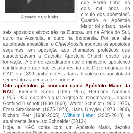
que Pedro tinha há
dois mil anos no
círculo dos apóstolos”.
Apóstolo Maior Krebs
Quando o Apóstolo
Maior foi criado, havia
seis apóstolos ativos: três na Europa, um na África do Sul,
outro na Austrália, e outro na Indonésia. Por sua alta
autoridade apostólica, o
Chief Apostle
apontou os apóstolos
seguintes, em oposição aos chamados proféticos que
caracterizavam a Catholic Apostolic Church desde sua
formação. Além de acreditarem que o ministério apostólico
continuava e que não estava restrito aos Doze originais da
CAC, em 1899 também descartam a hipótese do apostolado
ser restrito a apenas doze homens.
Oito apóstolos já serviram como Apóstolo Maior da
NAC
: Friedrich Krebs (1895-1905), Hermann Niehaus
(1905-1930, durante o qual a igreja foi renomeada), Johann
Gottfried Bischoff (1930-1960), Walter Schmidt (1960-1975),
Ernst Streckelsen (1975-1978), Hans Urwyler (1978-1988),
Richard Ferr (1988-2005),
Wilhelm Leber
(2005-2013), e
atualmente Jean-Luc Schneider (2013-).
Hoje, a NAC conta com um Apóstolo Maior, dezoito