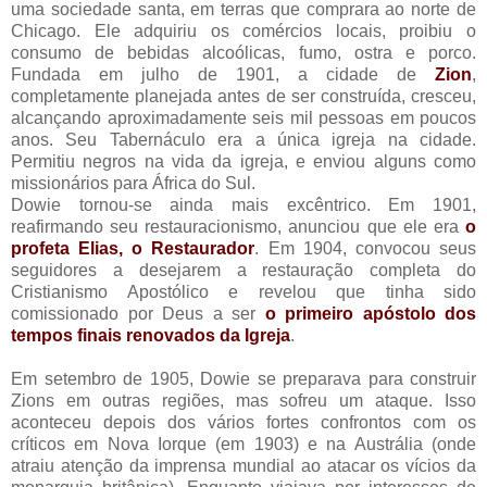
uma sociedade santa, em terras que comprara ao norte de
Chicago. Ele adquiriu os comércios locais, proibiu o
consumo de bebidas alcoólicas, fumo, ostra e porco.
Fundada em julho de 1901, a cidade de
Zion
,
completamente planejada antes de ser construída, cresceu,
alcançando aproximadamente seis mil pessoas em poucos
anos. Seu Tabernáculo era a única igreja na cidade.
Permitiu negros na vida da igreja, e enviou alguns como
missionários para África do Sul.
Dowie tornou-se ainda mais excêntrico. Em 1901,
reafirmando seu restauracionismo, anunciou que ele era
o
profeta Elias, o Restaurador
. Em 1904, convocou seus
seguidores a desejarem a restauração completa do
Cristianismo Apostólico e revelou que tinha sido
comissionado por Deus a ser
o primeiro apóstolo dos
tempos finais renovados da Igreja
.
Em setembro de 1905, Dowie se preparava para construir
Zions em outras regiões, mas sofreu um ataque. Isso
aconteceu depois dos vários fortes confrontos com os
críticos em Nova Iorque (em 1903) e na Austrália (onde
atraiu atenção da imprensa mundial ao atacar os vícios da