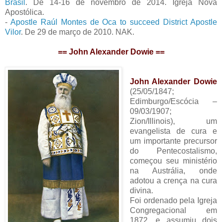
Brasil
. De 14-16 de novembro de 2014. Igreja Nova
Apostólica.
-
Apostle Raúl Montes de Oca to succeed District Apostle
Vilor
. De 29 de março de 2010. NAK.
== John Alexander Dowie ==
John Alexander Dowie
(25/05/1847;
Edimburgo/Escócia –
09/03/1907;
Zion/Illinois), um
evangelista de cura e
um importante precursor
do Pentecostalismo,
começou seu ministério
na Austrália, onde
adotou a crença na cura
divina.
Foi ordenado pela Igreja
Congregacional em
1872, e assumiu dois