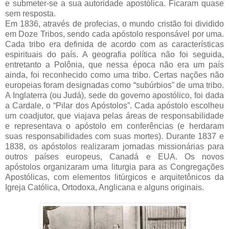
e submeter-se a sua autoridade apostólica. Ficaram quase
sem resposta.
Em 1836, através de profecias, o mundo cristão foi dividido
em Doze Tribos, sendo cada apóstolo responsável por uma.
Cada tribo era definida de acordo com as características
espirituais do país. A geografia política não foi seguida,
entretanto a Polônia, que nessa época não era um país
ainda, foi reconhecido como uma tribo. Certas nações não
europeias foram designadas como “subúrbios” de uma tribo.
A Inglaterra (ou Judá), sede do governo apostólico, foi dada
a Cardale, o “Pilar dos Apóstolos”. Cada apóstolo escolheu
um coadjutor, que viajava pelas áreas de responsabilidade
e representava o apóstolo em conferências (e herdaram
suas responsabilidades com suas mortes). Durante 1837 e
1838, os apóstolos realizaram jornadas missionárias para
outros países europeus, Canadá e EUA. Os novos
apóstolos organizaram uma liturgia para as Congregações
Apostólicas, com elementos litúrgicos e arquitetônicos da
Igreja Católica, Ortodoxa, Anglicana e alguns originais.