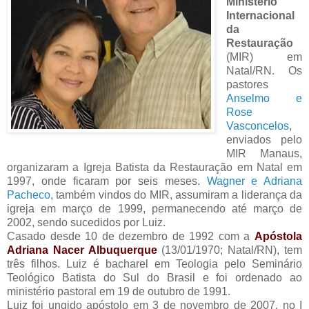
Ministério
Internacional
da
Restauração
(MIR) em
Natal/RN. Os
pastores
Anselmo e
Rose
Vasconcelos
,
enviados pelo
MIR Manaus,
organizaram a Igreja Batista da Restauração em Natal em
1997, onde ficaram por seis meses.
Wagner e Adriana
Pacheco
, também vindos do MIR, assumiram a liderança da
igreja em março de 1999, permanecendo até março de
2002, sendo sucedidos por Luiz.
Casado desde 10 de dezembro de 1992 com a
Apóstola
Adriana Nacer Albuquerque
(13/01/1970; Natal/RN), tem
três filhos. Luiz é bacharel em Teologia pelo Seminário
Teológico Batista do Sul do Brasil e foi ordenado ao
ministério pastoral em 19 de outubro de 1991.
Luiz foi ungido apóstolo em 3 de novembro de 2007, no I