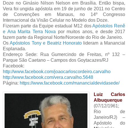
Doze no Ginásio Nilson Nelson em Brasília. Então bispa,
Vera foi ungida apóstola em 19 de junho de 2011 no Centro
de Convenções em Manaus, no 14º Congresso
Internacional da Visão Celular no Modelo dos Doze.
Fizeram parte da Equipe estadual M12 dos
Apóstolos Renê
e Ana Marita Terra Nova
por muitos anos, e desde 2017
fazem parte da Regional Norte/Noroeste do Rio de Janeiro.
Os
Apóstolos Tony e Beatriz Honorato
lideram a Manancial
Esplanada.
Endereço Sede: Rua Gumercindo de Freitas, nº 132 –
Parque São Caetano – Campos dos Goytacazes/RJ
Facebook:
http://www.facebook.com/joaocarloscordeiro.carvalho
http://www.facebook.com/vera.carvalho.5648
Página:
https://www.facebook.com/manancialdevidasede/
Luiz Carlos
Albuquerque
(07/12/1961;
Rio de
Janeiro/RJ) –
Apóstolo do