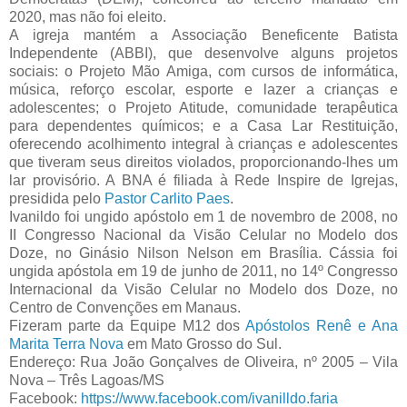
2020, mas não foi eleito.
A igreja mantém a Associação Beneficente Batista
Independente (ABBI), que desenvolve alguns projetos
sociais: o Projeto Mão Amiga, com cursos de informática,
música, reforço escolar, esporte e lazer a crianças e
adolescentes; o Projeto Atitude, comunidade terapêutica
para dependentes químicos; e a Casa Lar Restituição,
oferecendo acolhimento integral à crianças e adolescentes
que tiveram seus direitos violados, proporcionando-lhes um
lar provisório. A BNA é filiada à Rede Inspire de Igrejas,
presidida pelo
Pastor Carlito Paes
.
Ivanildo foi ungido apóstolo em 1 de novembro de 2008, no
II Congresso Nacional da Visão Celular no Modelo dos
Doze, no Ginásio Nilson Nelson em Brasília. Cássia foi
ungida apóstola em 19 de junho de 2011, no 14º Congresso
Internacional da Visão Celular no Modelo dos Doze, no
Centro de Convenções em Manaus.
Fizeram parte da Equipe M12 dos
Apóstolos Renê e Ana
Marita Terra Nova
em Mato Grosso do Sul.
Endereço: Rua João Gonçalves de Oliveira, nº 2005 – Vila
Nova – Três Lagoas/MS
Facebook:
https://www.facebook.com/ivanilldo.faria