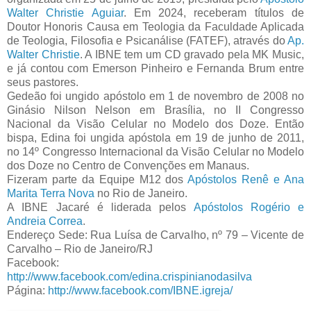
Walter Christie Aguiar
. Em 2024, receberam títulos de
Doutor Honoris Causa em Teologia da Faculdade Aplicada
de Teologia, Filosofia e Psicanálise (FATEF), através do
Ap.
Walter Christie
. A IBNE tem um CD gravado pela MK Music,
e já contou com Emerson Pinheiro e Fernanda Brum entre
seus pastores.
Gedeão foi ungido apóstolo em 1 de novembro de 2008 no
Ginásio Nilson Nelson em Brasília, no II Congresso
Nacional da Visão Celular no Modelo dos Doze. Então
bispa, Edina foi ungida apóstola em 19 de junho de 2011,
no 14º Congresso Internacional da Visão Celular no Modelo
dos Doze no Centro de Convenções em Manaus.
Fizeram parte da Equipe M12 dos
Apóstolos Renê e Ana
Marita Terra Nova
no Rio de Janeiro.
A IBNE Jacaré é liderada pelos
Apóstolos Rogério e
Andreia Correa
.
Endereço Sede: Rua Luísa de Carvalho, nº 79 – Vicente de
Carvalho – Rio de Janeiro/RJ
Facebook:
http://www.facebook.com/edina.crispinianodasilva
Página:
http://www.facebook.com/IBNE.igreja/