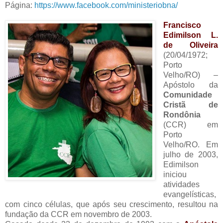
Página:
https://www.facebook.com/ministeriobna/
Francisco
Edimilson L.
de Oliveira
(20/04/1972;
Porto
Velho/RO) –
Apóstolo da
Comunidade
Cristã de
Rondônia
(CCR) em
Porto
Velho/RO. Em
julho de 2003,
Edimilson
iniciou
atividades
evangelísticas,
com cinco células, que após seu crescimento, resultou na
fundação da CCR em novembro de 2003.