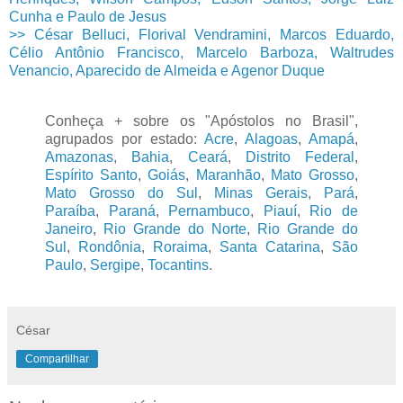
Cunha e Paulo de Jesus
>> César Belluci, Florival Vendramini, Marcos Eduardo,
Célio Antônio Francisco, Marcelo Barboza, Waltrudes
Venancio, Aparecido de Almeida e Agenor Duque
Conheça + sobre os "Apóstolos no Brasil",
agrupados por estado:
Acre
,
Alagoas
,
Amapá
,
Amazonas
,
Bahia
,
Ceará
,
Distrito Federal
,
Espírito Santo
,
Goiás
,
Maranhão
,
Mato Grosso
,
Mato Grosso do Sul
,
Minas Gerais
,
Pará
,
Paraíba
,
Paraná
,
Pernambuco
,
Piauí
,
Rio de
Janeiro
,
Rio Grande do Norte
,
Rio Grande do
Sul
,
Rondônia
,
Roraima
,
Santa Catarina
,
São
Paulo
,
Sergipe
,
Tocantins
.
César
Compartilhar