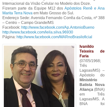
Internacional da Visão Celular no Modelo dos Doze.
Fizeram parte da Equipe M12 dos
Apóstolos Renê e Ana
Marita Terra Nova
em Mato Grosso do Sul.
Endereço Sede: Avenida Fernando Corrêa da Costa, nº 388
– Centro – Campo Grande/MS
Facebook:
http://www.facebook.com/Ap.AntonioBueno
http://www.facebook.com/leila.silva.96930
Página:
http://www.facebook.com/MARnoBrasiloficial
Ivanildo
Teixeira de
Faria
(07/05/1968;
Três
Lagoas/MS) –
Apóstolo do
Ministério
Batista Nova
Aliança
(BNA)
em Três
Lagoas/MS. A
BNA foi