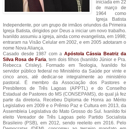
iniciada em 22
de março de
1964 como
Igreja Batista
Independente, por um grupo de irmãos oriundos da Primeira
Igreja Batista, dirigidos por Deus a iniciar um novo trabalho.
Ivanildo assumiu a igreja, ainda como evangelista, em 1998;
entraram na Visão Celular em 2002, e em 2005 adotaram o
nome Nova Aliança.
Casado desde 1987 com a
Apóstola Cássia Beatriz da
Silva Rosa de Faria
, tem dois filhos (Ivanildo Júnior e Pra.
Rebecca Crisley). Formado em Teologia, Ivanildo foi
servidor público federal no Ministério da Saúde por vinte e
cinco anos, até dedicar-se integralmente ao ministério
pastoral. É membro da Associação dos Pastores e
Presbíteros de Três Lagoas (APPTL) e do Conselho
Estadual de Pastores do MS (CONSEPAMS), do qual já fez
parte da diretoria. Recebeu Diploma de Honra ao Mérito
Legislativo em 2009 e o Prêmio Paz e Cultura em 2013, da
Assembleia Legislativa do Mato Grosso do Sul. Ivanildo foi
eleito Vereador de Três Lagoas pelo Partido Socialista
Brasileiro (PSB), em 2012, sendo reeleito em 2016. Pelo
Democratas (DEM), concorreu ao terceiro mandato em