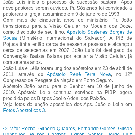
João Luís inicia o processo de sucessão pastoral. Após
nove pastores serem ouvidos, Pr. Sóstenes foi convidado a
pastorear a igreja, assumindo em 9 de janeiro de 1993.
Com mais de cinquenta anos de ministério, Pr. João
transicionou para a Visão Celular no Modelo dos Doze,
como discípulo de seu filho,
Apóstolo Sóstenes Borges de
Sousa
(Ministério Internacional do Salvador). A PIB de
Pojuca tinha então cerca de sessenta pessoas e alcançou
cerca de setecentas em 2007. João Luís foi desligado da
Convenção Batista Baiana por aceitar a Visão Celular, já
com setenta anos.
João Luís e Lélia foram ungidos apóstolos em 23 de abril de
2011, através do
Apóstolo Renê Terra Nova
, no 12º
Congresso de Resgate da Nação em Porto Seguro.
Apóstolo João partiu para o Senhor em 10 de junho de
2019. Apóstola Lélia continua servindo na PIBP, agora
presidida pelos Bispos Joel e Adenildes Paixão.
Veja fotos da unção apostólica dos Aps. João e Lélia em
Fotos Apostólicas 3
.
<< Vítor Rocha, Gilberto Quadros, Fernando Gomes, Gilson
Henriques, Wilson Campos, Edson Santos, Jorge Luiz