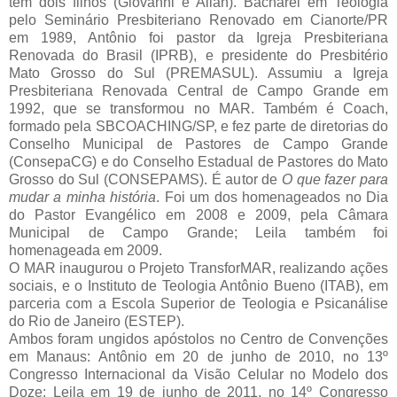
tem dois filhos (Giovanni e Allan). Bacharel em Teologia
pelo Seminário Presbiteriano Renovado em Cianorte/PR
em 1989, Antônio foi pastor da Igreja Presbiteriana
Renovada do Brasil (IPRB), e presidente do Presbitério
Mato Grosso do Sul (PREMASUL). Assumiu a Igreja
Presbiteriana Renovada Central de Campo Grande em
1992, que se transformou no MAR. Também é Coach,
formado pela SBCOACHING/SP, e fez parte de diretorias do
Conselho Municipal de Pastores de Campo Grande
(ConsepaCG) e do Conselho Estadual de Pastores do Mato
Grosso do Sul (CONSEPAMS). É autor de
O que fazer para
mudar a minha história
. Foi um dos homenageados no Dia
do Pastor Evangélico em 2008 e 2009, pela Câmara
Municipal de Campo Grande; Leila também foi
homenageada em 2009.
O MAR inaugurou o Projeto TransforMAR, realizando ações
sociais, e o Instituto de Teologia Antônio Bueno (ITAB), em
parceria com a Escola Superior de Teologia e Psicanálise
do Rio de Janeiro (ESTEP).
Ambos foram ungidos apóstolos no Centro de Convenções
em Manaus: Antônio em 20 de junho de 2010, no 13º
Congresso Internacional da Visão Celular no Modelo dos
Doze; Leila em 19 de junho de 2011, no 14º Congresso