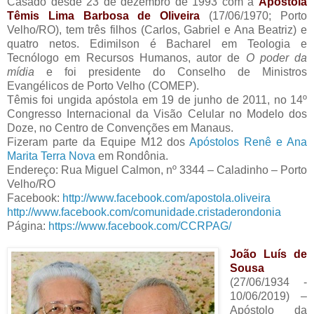
Casado desde 23 de dezembro de 1993 com a
Apóstola
Têmis Lima Barbosa de Oliveira
(17/06/1970; Porto
Velho/RO), tem três filhos (Carlos, Gabriel e Ana Beatriz) e
quatro netos. Edimilson é Bacharel em Teologia e
Tecnólogo em Recursos Humanos, autor de
O poder da
mídia
e foi presidente do Conselho de Ministros
Evangélicos de Porto Velho (COMEP).
Têmis foi ungida apóstola em 19 de junho de 2011, no 14º
Congresso Internacional da Visão Celular no Modelo dos
Doze, no Centro de Convenções em Manaus.
Fizeram parte da Equipe M12 dos
Apóstolos Renê e Ana
Marita Terra Nova
em Rondônia.
Endereço: Rua Miguel Calmon, nº 3344 – Caladinho – Porto
Velho/RO
Facebook:
http://www.facebook.com/apostola.oliveira
http://www.facebook.com/comunidade.cristaderondonia
Página:
https://www.facebook.com/CCRPAG/
João Luís de
Sousa
(27/06/1934 -
10/06/2019) –
Apóstolo da