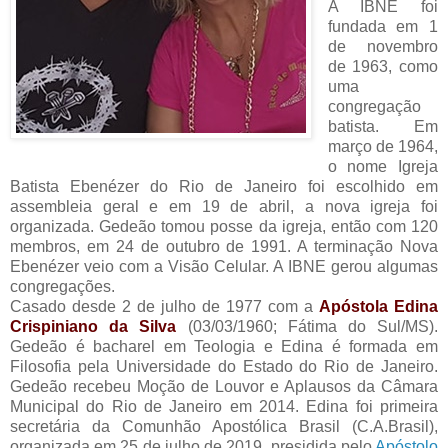
A IBNE foi
fundada em 1
de novembro
de 1963, como
uma
congregação
batista. Em
março de 1964,
o nome Igreja
Batista Ebenézer do Rio de Janeiro foi escolhido em
assembleia geral e em 19 de abril, a nova igreja foi
organizada. Gedeão tomou posse da igreja, então com 120
membros, em 24 de outubro de 1991. A terminação Nova
Ebenézer veio com a Visão Celular. A IBNE gerou algumas
congregações.
Casado desde 2 de julho de 1977 com a
Apóstola Edina
Crispiniano da Silva
(03/03/1960; Fátima do Sul/MS).
Gedeão é bacharel em Teologia e Edina é formada em
Filosofia pela Universidade do Estado do Rio de Janeiro.
Gedeão recebeu Moção de Louvor e Aplausos da Câmara
Municipal do Rio de Janeiro em 2014. Edina foi primeira
secretária da Comunhão Apostólica Brasil (C.A.Brasil),
organizada em 25 de julho de 2019, presidida pelo
Apóstolo