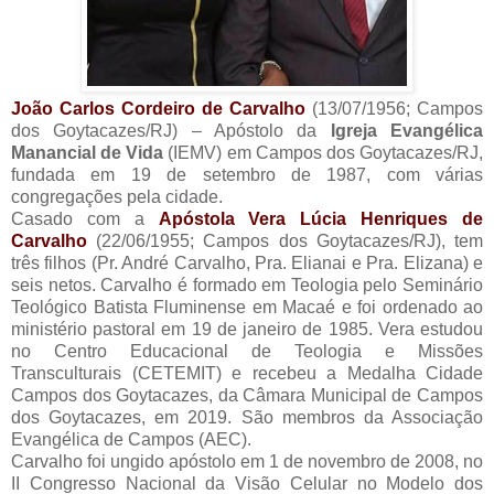
João Carlos Cordeiro de Carvalho
(13/07/1956; Campos
dos Goytacazes/RJ) – Apóstolo da
Igreja Evangélica
Manancial de Vida
(IEMV) em Campos dos Goytacazes/RJ,
fundada em 19 de setembro de 1987, com várias
congregações pela cidade.
Casado com a
Apóstola Vera Lúcia Henriques de
Carvalho
(22/06/1955; Campos dos Goytacazes/RJ), tem
três filhos (Pr. André Carvalho, Pra. Elianai e Pra. Elizana) e
seis netos. Carvalho é formado em Teologia pelo Seminário
Teológico Batista Fluminense em Macaé e foi ordenado ao
ministério pastoral em 19 de janeiro de 1985. Vera estudou
no Centro Educacional de Teologia e Missões
Transculturais (CETEMIT) e recebeu a Medalha Cidade
Campos dos Goytacazes, da Câmara Municipal de Campos
dos Goytacazes, em 2019. São membros da Associação
Evangélica de Campos (AEC).
Carvalho foi ungido apóstolo em 1 de novembro de 2008, no
II Congresso Nacional da Visão Celular no Modelo dos