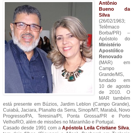
Antônio
Bueno da
Silva
(26/02/1963;
Telêmaco
Borba/PR) –
Apóstolo do
Ministério
Apostólico
Renovado
(MAR) em
Campo
Grande/MS,
fundado em
10 de agosto
de 2010. O
MAR também
está presente em Búzios, Jardim Leblon (Campo Grande),
Cuiabá, Jaciara, Planalto da Serra, Sinop/MT, Marabá, Novo
Progresso/PA, Teresina/PI, Ponta Grossa/PR e Porto
Velho/RO, além de missões no Maranhão e Portugal.
Casado desde 1991 com a
Apóstola Leila Cristiane Silva
,