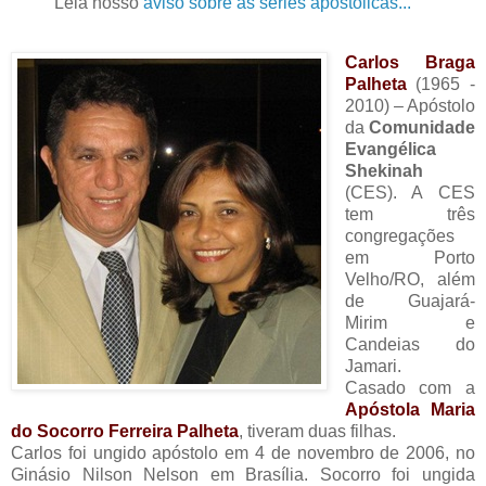
Leia nosso
aviso sobre as séries apostólicas...
Carlos Braga
Palheta
(1965 -
2010) – Apóstolo
da
Comunidade
Evangélica
Shekinah
(CES). A CES
tem três
congregações
em Porto
Velho/RO, além
de Guajará-
Mirim e
Candeias do
Jamari.
Casado com a
Apóstola Maria
do Socorro Ferreira Palheta
, tiveram duas filhas.
Carlos foi ungido apóstolo em 4 de novembro de 2006, no
Ginásio Nilson Nelson em Brasília. Socorro foi ungida