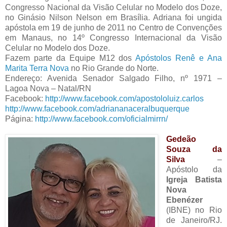
Congresso Nacional da Visão Celular no Modelo dos Doze,
no Ginásio Nilson Nelson em Brasília. Adriana foi ungida
apóstola em 19 de junho de 2011 no Centro de Convenções
em Manaus, no 14º Congresso Internacional da Visão
Celular no Modelo dos Doze.
Fazem parte da Equipe M12 dos
Apóstolos Renê e Ana
Marita Terra Nova
no Rio Grande do Norte.
Endereço: Avenida Senador Salgado Filho, nº 1971 –
Lagoa Nova – Natal/RN
Facebook:
http://www.facebook.com/apostololuiz.carlos
http://www.facebook.com/adriananaceralbuquerque
Página:
http://www.facebook.com/oficialmirrn/
Gedeão
Souza da
Silva
–
Apóstolo da
Igreja Batista
Nova
Ebenézer
(IBNE) no Rio
de Janeiro/RJ.