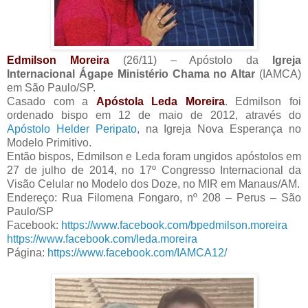
Edmilson Moreira
(26/11) – Apóstolo da
Igreja
Internacional Ágape Ministério Chama no Altar
(IAMCA)
em São Paulo/SP.
Casado com a
Apóstola Leda Moreira
. Edmilson foi
ordenado bispo em 12 de maio de 2012, através do
Apóstolo Helder Peripato
, na Igreja Nova Esperança no
Modelo Primitivo.
Então bispos, Edmilson e Leda foram ungidos apóstolos em
27 de julho de 2014, no 17º Congresso Internacional da
Visão Celular no Modelo dos Doze, no MIR em Manaus/AM.
Endereço: Rua Filomena Fongaro, nº 208 – Perus – São
Paulo/SP
Facebook:
https://www.facebook.com/bpedmilson.moreira
https://www.facebook.com/leda.moreira
Página:
https://www.facebook.com/IAMCA12/