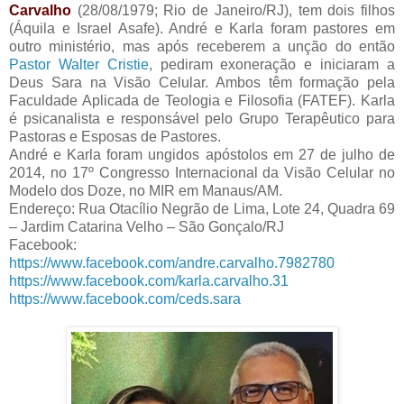
Carvalho
(28/08/1979; Rio de Janeiro/RJ), tem dois filhos
(Áquila e Israel Asafe). André e Karla foram pastores em
outro ministério, mas após receberem a unção do então
Pastor Walter Cristie
, pediram exoneração e iniciaram a
Deus Sara na Visão Celular. Ambos têm formação pela
Faculdade Aplicada de Teologia e Filosofia (FATEF). Karla
é psicanalista e responsável pelo Grupo Terapêutico para
Pastoras e Esposas de Pastores.
André e Karla foram ungidos apóstolos em 27 de julho de
2014, no 17º Congresso Internacional da Visão Celular no
Modelo dos Doze, no MIR em Manaus/AM.
Endereço: Rua Otacílio Negrão de Lima, Lote 24, Quadra 69
– Jardim Catarina Velho – São Gonçalo/RJ
Facebook:
https://www.facebook.com/andre.carvalho.7982780
https://www.facebook.com/karla.carvalho.31
https://www.facebook.com/ceds.sara