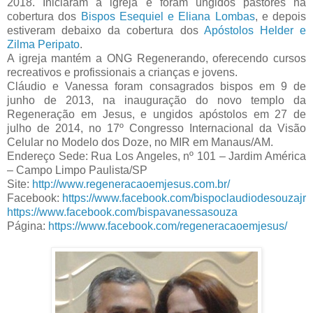
2018. Iniciaram a igreja e foram ungidos pastores na
cobertura dos
Bispos Esequiel e Eliana Lombas
, e depois
estiveram debaixo da cobertura dos
Apóstolos Helder e
Zilma Peripato
.
A igreja mantém a ONG Regenerando, oferecendo cursos
recreativos e profissionais a crianças e jovens.
Cláudio e Vanessa foram consagrados bispos em 9 de
junho de 2013, na inauguração do novo templo da
Regeneração em Jesus, e ungidos apóstolos em 27 de
julho de 2014, no 17º Congresso Internacional da Visão
Celular no Modelo dos Doze, no MIR em Manaus/AM.
Endereço Sede: Rua Los Angeles, nº 101 – Jardim América
– Campo Limpo Paulista/SP
Site:
http://www.regeneracaoemjesus.com.br/
Facebook:
https://www.facebook.com/bispoclaudiodesouzajr
https://www.facebook.com/bispavanessasouza
Página:
https://www.facebook.com/regeneracaoemjesus/