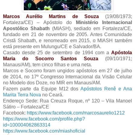
Marcos Aurélio Martins de Souza
(19/08/1973;
Fortaleza/CE) – Apóstolo do
Ministério Internacional
Apostólico Shabath
(MIASH), sediado em Fortaleza/CE,
fundado em 21 de novembro de 2005. Antes Comunidade
Cristã Shabath, e renomeado em 2015, o MIASH também
está presente em Mulungu/CE e Salvador/BA.
Casado desde 25 de setembro de 1994 com a
Apóstola
Maria do Socorro Santos Souza
(09/10/1971;
Manaus/AM), tem cinco filhas e uma neta.
Marcos e Socorro foram ungidos apóstolos em 27 de julho
de 2014, no 17º Congresso Internacional da Visão Celular
no Modelo dos Doze, no MIR em Manaus/AM.
Fazem parte da Equipe M12 dos
Apóstolos Renê e Ana
Marita Terra Nova
no Ceará.
Endereço Sede: Rua Creuza Roque, nº 120 – Vila Manoel
Sátiro – Fortaleza/CE
Facebook:
https://www.facebook.com/marcosaurelio1212
https://www.facebook.com/profile.php?
id=100004062863314
https://www.facebook.com/miashoficial