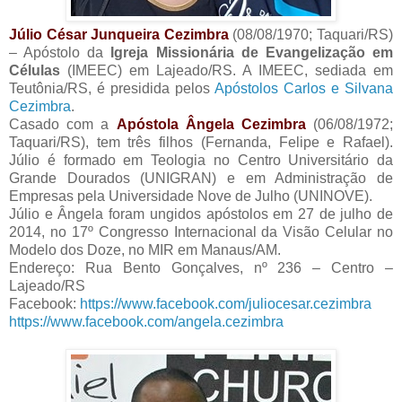
Júlio César Junqueira Cezimbra
(08/08/1970; Taquari/RS)
– Apóstolo da
Igreja Missionária de Evangelização em
Células
(IMEEC) em Lajeado/RS. A IMEEC, sediada em
Teutônia/RS, é presidida pelos
Apóstolos Carlos e Silvana
Cezimbra
.
Casado com a
Apóstola Ângela Cezimbra
(06/08/1972;
Taquari/RS), tem três filhos (Fernanda, Felipe e Rafael).
Júlio é formado em Teologia no Centro Universitário da
Grande Dourados (UNIGRAN) e em Administração de
Empresas pela Universidade Nove de Julho (UNINOVE).
Júlio e Ângela foram ungidos apóstolos em 27 de julho de
2014, no 17º Congresso Internacional da Visão Celular no
Modelo dos Doze, no MIR em Manaus/AM.
Endereço: Rua Bento Gonçalves, nº 236 – Centro –
Lajeado/RS
Facebook:
https://www.facebook.com/juliocesar.cezimbra
https://www.facebook.com/angela.cezimbra