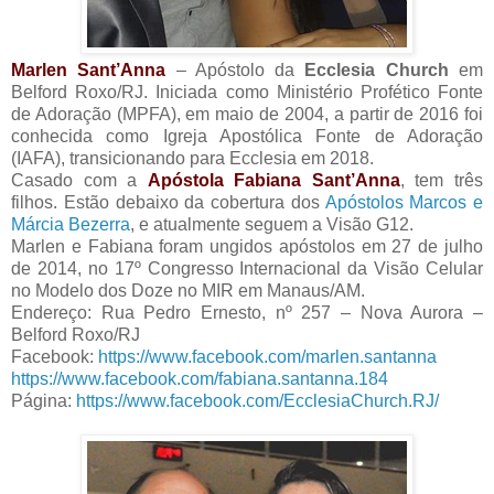
Marlen Sant’Anna
– Apóstolo da
Ecclesia Church
em
Belford Roxo/RJ. Iniciada como Ministério Profético Fonte
de Adoração (MPFA), em maio de 2004, a partir de 2016 foi
conhecida como Igreja Apostólica Fonte de Adoração
(IAFA), transicionando para Ecclesia em 2018.
Casado com a
Apóstola Fabiana Sant’Anna
, tem três
filhos. Estão debaixo da cobertura dos
Apóstolos Marcos e
Márcia Bezerra
, e atualmente seguem a Visão G12.
Marlen e Fabiana foram ungidos apóstolos em 27 de julho
de 2014, no 17º Congresso Internacional da Visão Celular
no Modelo dos Doze no MIR em Manaus/AM.
Endereço: Rua Pedro Ernesto, nº 257 – Nova Aurora –
Belford Roxo/RJ
Facebook:
https://www.facebook.com/marlen.santanna
https://www.facebook.com/fabiana.santanna.184
Página:
https://www.facebook.com/EcclesiaChurch.RJ/