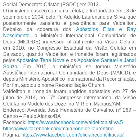
Social Democrata Cristão (PSDC) em 2012.
O ministério nasceu com uma célula, e foi fundado em 18 de
setembro de 2004, pelo Pr. Adeildo Laurentino da Silva, que
posteriormente transferiu a presidência para Valdeilton.
Debaixo da cobertura dos
Apóstolos Elias e Ray
Nascimento
, o Ministério Internacional Comunidade de
Deus (MICODE) ingressou oficialmente na Visão Celular
em 2010, no Congresso Estadual da Visão Celular em
Salvador, quando Valdeilton e Ironeide foram legitimados
pelos
Apóstolos Terra Nova
e os
Apóstolos Samuel e Janai
Souza
. Em 2015, o ministério se tornou Ministério
Apostólico Internacional Comunidade de Deus (MAICD), e
depois Ministério Apostólico Internacional da Reconciliação.
Por fim, adotou o nome Reconciliação Church.
Valdeilton e Ironeide foram ungidos apóstolos em 27 de
julho de 2014, no 17º Congresso Internacional da Visão
Celular no Modelo dos Doze, no MIR em Manaus/AM.
Endereço: Avenida José Hemetério de Carvalho, nº 269 –
Centro – Paulo Afonso/BA
Facebook:
https://www.facebook.com/valdeilton.silva.5
https://www.facebook.com/maiaironeide.laurentino
Página:
https://www.facebook.com/oficialreconciliacao/