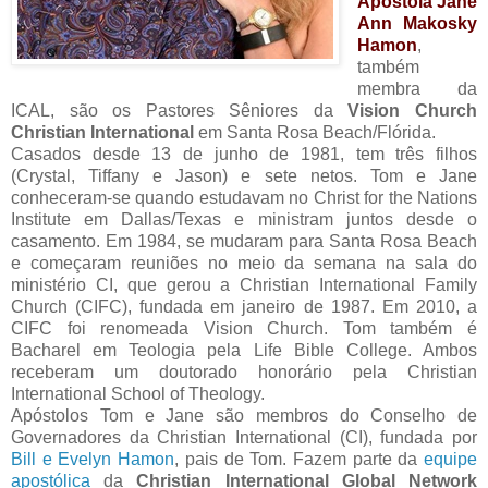
Apóstola Jane
Ann Makosky
Hamon
,
também
membra da
ICAL, são os Pastores Sêniores da
Vision Church
Christian International
em Santa Rosa Beach/Flórida.
Casados desde 13 de junho de 1981, tem três filhos
(Crystal, Tiffany e Jason) e sete netos. Tom e Jane
conheceram-se quando estudavam no Christ for the Nations
Institute em Dallas/Texas e ministram juntos desde o
casamento. Em 1984, se mudaram para Santa Rosa Beach
e começaram reuniões no meio da semana na sala do
ministério CI, que gerou a Christian International Family
Church (CIFC), fundada em janeiro de 1987. Em 2010, a
CIFC foi renomeada Vision Church. Tom também é
Bacharel em Teologia pela Life Bible College. Ambos
receberam um doutorado honorário pela Christian
International School of Theology.
Apóstolos Tom e Jane são membros do Conselho de
Governadores da Christian International (CI), fundada por
Bill e Evelyn Hamon
, pais de Tom. Fazem parte da
equipe
apostólica
da
Christian International Global Network