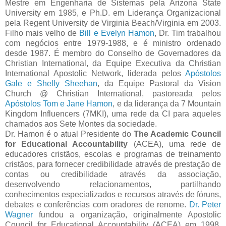
Mestre em Engenharia de Sistemas pela Arizona State
University em 1985, e Ph.D. em Liderança Organizacional
pela Regent University de Virginia Beach/Virginia em 2003.
Filho mais velho de
Bill e Evelyn Hamon
, Dr. Tim trabalhou
com negócios entre 1979-1988, e é ministro ordenado
desde 1987. É membro do Conselho de Governadores da
Christian International, da Equipe Executiva da Christian
International Apostolic Network, liderada pelos
Apóstolos
Gale e Shelly Sheehan
, da Equipe Pastoral da Vision
Church @ Christian International, pastoreada pelos
Apóstolos Tom e Jane Hamon
, e da liderança da 7 Mountain
Kingdom Influencers (7MKI), uma rede da CI para aqueles
chamados aos Sete Montes da sociedade.
Dr. Hamon é o atual Presidente do
The Academic Council
for Educational Accountability
(ACEA), uma rede de
educadores cristãos, escolas e programas de treinamento
cristãos, para fornecer credibilidade através de prestação de
contas ou credibilidade através da associação,
desenvolvendo relacionamentos, partilhando
conhecimentos especializados e recursos através de fóruns,
debates e conferências com oradores de renome.
Dr. Peter
Wagner
fundou a organização, originalmente Apostolic
Council for Educational Accountability (ACEA) em 1998,