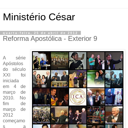
Ministério César
quarta-feira, 25 de abril de 2012
Reforma Apostólica - Exterior 9
A série
Apóstolos
do século
XXI foi
iniciada
em 4 de
março de
2010. No
fim de
março de
2012
começamo
s a