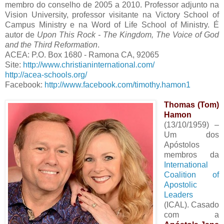
membro do conselho de 2005 a 2010. Professor adjunto na
Vision University, professor visitante na Victory School of
Campus Ministry e na Word of Life School of Ministry. É
autor de
Upon This Rock - The Kingdom, The Voice of God
and the Third Reformation
.
ACEA: P.O. Box 1680 - Ramona CA, 92065
Site:
http://www.christianinternational.com/
http://acea-schools.org/
Facebook:
http://www.facebook.com/timothy.hamon1
Thomas (Tom)
Hamon
(13/10/1959) –
Um dos
Apóstolos
membros da
International
Coalition of
Apostolic
Leaders
(ICAL). Casado
com a