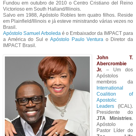
Fundou em outubro de 2010 o Centro Cristiano del Reino
Victorioso em South Halland/Illinois.
Salvo em 1988, Apóstolo Robles tem quatro filhos. Reside
em Plainfield/Illinois e já esteve ministrando várias vezes no
Brasil.
Apóstolo Samuel Arboleda
é o Embaixador da IMPACT para
a América do Sul e
Apóstolo Paulo Ventura
o Diretor da
IMPACT Brasil.
John T.
Abercrombie
Jr.
– Um dos
Apóstolos
membros da
International
Coalition of
Apostolic
Leaders
(ICAL).
Presidente do
JTA Ministries
.
Apóstolo e
Pastor Líder do