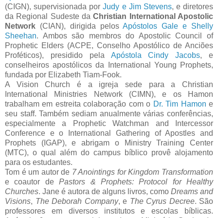
(CIGN), supervisionada por
Judy e Jim Stevens
, e diretores
da Regional Sudeste da
Christian International Apostolic
Network
(CIAN), dirigida pelos
Apóstolos Gale e Shelly
Sheehan
. Ambos são membros do Apostolic Council of
Prophetic Elders (ACPE, Conselho Apostólico de Anciões
Proféticos), presidido pela
Apóstola Cindy Jacobs
, e
conselheiros apostólicos da International Young Prophets,
fundada por Elizabeth Tiam-Fook.
A Vision Church é a igreja sede para a Christian
International Ministries Network (CIMN), e os Hamon
trabalham em estreita colaboração com o
Dr. Tim Hamon
e
seu staff. Também sediam anualmente várias conferências,
especialmente a Prophetic Watchman and Intercessor
Conference e o International Gathering of Apostles and
Prophets (IGAP), e abrigam o Ministry Training Center
(MTC), o qual além do campus bíblico provê alojamento
para os estudantes.
Tom é um autor de
7 Anointings for Kingdom Transformation
e coautor de
Pastors & Prophets: Protocol for Healthy
Churches
. Jane é autora de alguns livros, como
Dreams and
Visions
,
The Deborah Company
, e
The Cyrus Decree
. São
professores em diversos institutos e escolas bíblicas.