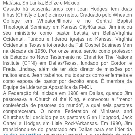
Malásia, Sri Lanka, Belize e México.
Casado há sessenta anos com Jean Hodges, tem duas
filhas (Christy e Lori) e cinco netos. Graduado pelo Wheaton
College em Wheaton/Illinois e no Central Baptist
Theological Seminary em Kansas City/Kansas, Jim iniciou
seu ministério como pastor batista em Belle/Virgínia
Ocidental. Fundou e liderou igrejas no Kansas, Virgínia
Ocidental e Texas e foi orador da Full Gospel Business Men
na década de 1960. Por onze anos, serviu como professor
de Estudos no Novo Testamento no Christ for The Nations
Institute (CFNI) em Dallas/Texas, fundado por Gordon e
Freda Lindsay, além de ter sido diretor de missões por
muitos anos. Jean trabalhou muitos anos como enfermeira e
como esposa de pastor por dezoito anos. É membra da
Equipe de Liderança Apostólica da FMCI.
A Federação foi iniciada em 1988 em Dallas, quando Jim
pastoreava a Church of the King, e convocou a “menor
conferência de pastores do mundo”, a qual seis pastores
compareceram. O nome Federation of Ministers and
Churches foi decidido pelos pastores Glen Hobgood, Jack
Carter e Hodges em Little Rock/Arkansas. Em 1990, Jim
transicionou-se do pastorado em Dallas para ser líder da