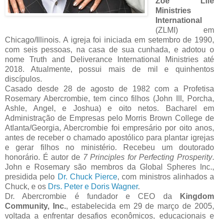
Zoe Life
Ministries
International
(ZLMI) em
Chicago/Illinois. A igreja foi iniciada em setembro de 1990,
com seis pessoas, na casa de sua cunhada, e adotou o
nome Truth and Deliverance International Ministries até
2018. Atualmente, possui mais de mil e quinhentos
discípulos.
Casado desde 28 de agosto de 1982 com a Profetisa
Rosemary Abercrombie, tem cinco filhos (John III, Porcha,
Ashle, Angel, e Joshua) e oito netos. Bacharel em
Administração de Empresas pelo Morris Brown College de
Atlanta/Georgia, Abercrombie foi empresário por oito anos,
antes de receber o chamado apostólico para plantar igrejas
e gerar filhos no ministério. Recebeu um doutorado
honorário. É autor de
7 Principles for Perfecting Prosperity
.
John e Rosemary são membros da Global Spheres Inc.,
presidida pelo
Dr. Chuck Pierce
, com ministros alinhados a
Chuck, e os
Drs. Peter e Doris Wagner
.
Dr. Abercrombie é fundador e CEO da
Kingdom
Community, Inc.
, estabelecida em 29 de março de 2005,
voltada a enfrentar desafios econômicos, educacionais e