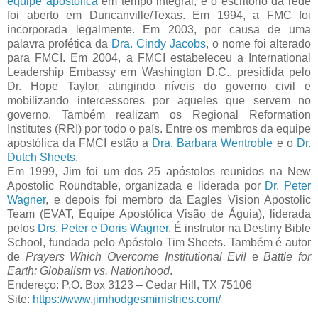
equipe apostólica
em tempo integral, e o escritório da rede
foi aberto em Duncanville/Texas. Em 1994, a FMC foi
incorporada legalmente. Em 2003, por causa de uma
palavra profética da
Dra. Cindy Jacobs
, o nome foi alterado
para FMCI. Em 2004, a FMCI estabeleceu a International
Leadership Embassy em Washington D.C., presidida pelo
Dr. Hope Taylor, atingindo níveis do governo civil e
mobilizando intercessores por aqueles que servem no
governo. Também realizam os Regional Reformation
Institutes (RRI) por todo o país. Entre os membros da equipe
apostólica da FMCI estão a
Dra. Barbara Wentroble
e o
Dr.
Dutch Sheets
.
Em 1999, Jim foi um dos 25 apóstolos reunidos na New
Apostolic Roundtable, organizada e liderada por
Dr. Peter
Wagner
, e depois foi membro da Eagles Vision Apostolic
Team (EVAT, Equipe Apostólica Visão de Águia), liderada
pelos
Drs. Peter e Doris Wagner
. É instrutor na Destiny Bible
School, fundada pelo Apóstolo Tim Sheets. Também é autor
de
Prayers Which Overcome Institutional Evil
e
Battle for
Earth: Globalism vs. Nationhood
.
Endereço: P.O. Box 3123 – Cedar Hill, TX 75106
Site:
https://www.jimhodgesministries.com/