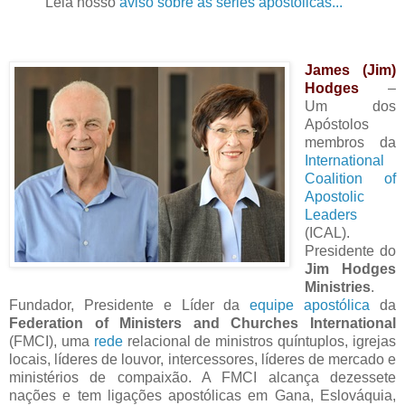
Leia nosso
aviso sobre as séries apostólicas...
James (Jim)
Hodges
–
Um dos
Apóstolos
membros da
International
Coalition of
Apostolic
Leaders
(ICAL).
Presidente do
Jim Hodges
Ministries
.
Fundador, Presidente e Líder da
equipe apostólica
da
Federation of Ministers and Churches International
(FMCI), uma
rede
relacional de ministros quíntuplos, igrejas
locais, líderes de louvor, intercessores, líderes de mercado e
ministérios de compaixão. A FMCI alcança dezessete
nações e tem ligações apostólicas em Gana, Eslováquia,