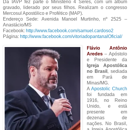
Da IAVP fez parte o Ministério 4 Seres, com um álbum
gravado, liderado por seus filhos. Realizam o congresso
Mercosul Apostólico e Profético (MAP).
Endereço Sede: Avenida Manoel Murtinho, nº 2525 –
Anastácio/MS
Facebook:
http://www.facebook.com/samuel.cardoso2
Página:
http://www.facebook.com/vitoriadopantanalOficial/
Flávio Antônio
Aredes
– Apóstolo
e Presidente da
Igreja Apostólica
no Brasil
, sediada
em Pará de
Minas/MG.
A
Apostolic Church
foi fundada em
1916, no Reino
Unido, e está
presente em
dezenas de
nações. No Brasil,
a Igreja Apostólica