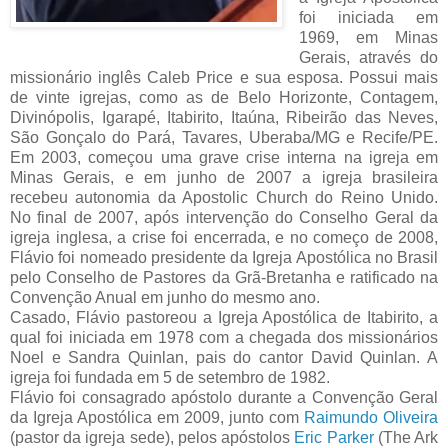
foi iniciada em
1969, em Minas
Gerais, através do
missionário inglês Caleb Price e sua esposa. Possui mais
de vinte igrejas, como as de Belo Horizonte, Contagem,
Divinópolis, Igarapé, Itabirito, Itaúna, Ribeirão das Neves,
São Gonçalo do Pará, Tavares, Uberaba/MG e Recife/PE.
Em 2003, começou uma grave crise interna na igreja em
Minas Gerais, e em junho de 2007 a igreja brasileira
recebeu autonomia da Apostolic Church do Reino Unido.
No final de 2007, após intervenção do Conselho Geral da
igreja inglesa, a crise foi encerrada, e no começo de 2008,
Flávio foi nomeado presidente da Igreja Apostólica no Brasil
pelo Conselho de Pastores da Grã-Bretanha e ratificado na
Convenção Anual em junho do mesmo ano.
Casado, Flávio pastoreou a Igreja Apostólica de Itabirito, a
qual foi iniciada em 1978 com a chegada dos missionários
Noel e Sandra Quinlan, pais do cantor David Quinlan. A
igreja foi fundada em 5 de setembro de 1982.
Flávio foi consagrado apóstolo durante a Convenção Geral
da Igreja Apostólica em 2009, junto com
Raimundo Oliveira
(pastor da igreja sede), pelos apóstolos
Eric Parker
(The Ark