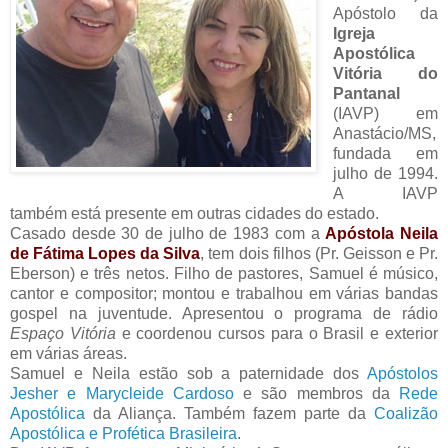
Apóstolo da
Igreja
Apostólica
Vitória do
Pantanal
(IAVP) em
Anastácio/MS,
fundada em
julho de 1994.
A IAVP
também está presente em outras cidades do estado.
Casado desde 30 de julho de 1983 com a
Apóstola Neila
de Fátima Lopes da Silva
, tem dois filhos (Pr. Geisson e Pr.
Eberson) e três netos. Filho de pastores, Samuel é músico,
cantor e compositor; montou e trabalhou em várias bandas
gospel na juventude. Apresentou o programa de rádio
Espaço Vitória
e coordenou cursos para o Brasil e exterior
em várias áreas.
Samuel e Neila estão sob a paternidade dos
Apóstolos
Jesher e Marycleide Cardoso
e são membros da
Rede
Apostólica
da Aliança. Também fazem parte da
Coalizão
Apostólica e Profética Brasileira
.