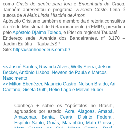
como
Cristo de dentro para fora
e
Engenharia da Graça
.
Também apresentou o programa
Vivendo Cristo
. Leila é
autora de
A Mais Linda História de Amor
.
Apóstolo Cristiano também é membro da diretoria consultiva
da Rede Ministerial de Relacionamento (REMIR), presidida
pelo
Apóstolo Djalma Toledo
, e líder da regional Taubaté.
Endereço sede: Avenida dos Bandeirantes, nº 3.170 –
Jardim Eulália – Taubaté/SP
Site:
https://sonhodedeus.com.br/
<< Josué Santos, Rivanda Alves, Welly Sierra, Jelson
Becker, Antônio Lisboa, Newton de Paula e Marcos
Nascimento
>> Milton Ebenézer, Maurício Castro, Nelson Braido, Ari
Caetano, Gisela Guth, Hélio Lago e Melvin Huber
Conheça + sobre os "Apóstolos no Brasil",
agrupados por estado:
Acre
,
Alagoas
,
Amapá
,
Amazonas
,
Bahia
,
Ceará
,
Distrito Federal
,
Espírito Santo
,
Goiás
,
Maranhão
,
Mato Grosso
,