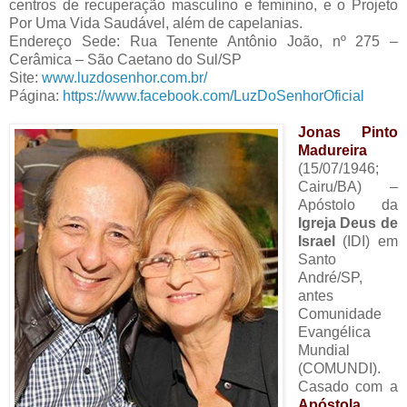
centros de recuperação masculino e feminino, e o Projeto
Por Uma Vida Saudável, além de capelanias.
Endereço Sede: Rua Tenente Antônio João, nº 275 –
Cerâmica – São Caetano do Sul/SP
Site:
www.luzdosenhor.com.br/
Página:
https://www.facebook.com/LuzDoSenhorOficial
Jonas Pinto
Madureira
(15/07/1946;
Cairu/BA) –
Apóstolo da
Igreja Deus de
Israel
(IDI) em
Santo
André/SP,
antes
Comunidade
Evangélica
Mundial
(COMUNDI).
Casado com a
Apóstola