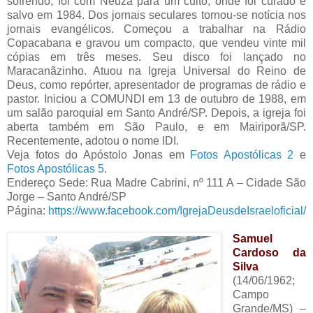
sofrendo; foi com Neuza para um culto, onde foi curado e
salvo em 1984. Dos jornais seculares tornou-se notícia nos
jornais evangélicos. Começou a trabalhar na Rádio
Copacabana e gravou um compacto, que vendeu vinte mil
cópias em três meses. Seu disco foi lançado no
Maracanãzinho. Atuou na Igreja Universal do Reino de
Deus, como repórter, apresentador de programas de rádio e
pastor. Iniciou a COMUNDI em 13 de outubro de 1988, em
um salão paroquial em Santo André/SP. Depois, a igreja foi
aberta também em São Paulo, e em Mairiporã/SP.
Recentemente, adotou o nome IDI.
Veja fotos do Apóstolo Jonas em
Fotos Apostólicas 2
e
Fotos Apostólicas 5
.
Endereço Sede: Rua Madre Cabrini, nº 111 A – Cidade São
Jorge – Santo André/SP
Página:
https://www.facebook.com/IgrejaDeusdeIsraeloficial/
Samuel
Cardoso da
Silva
(14/06/1962;
Campo
Grande/MS) –