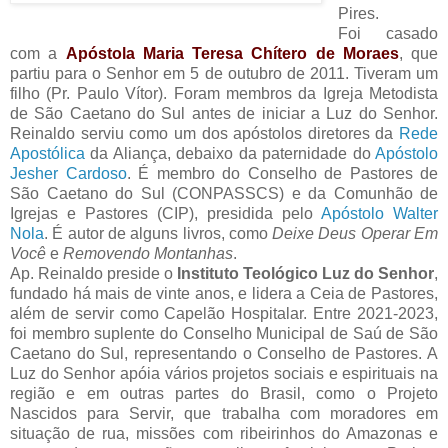
Pires.
Foi casado
com a
Apóstola Maria Teresa Chítero de Moraes
, que
partiu para o Senhor em 5 de outubro de 2011. Tiveram um
filho (Pr. Paulo Vítor). Foram membros da Igreja Metodista
de São Caetano do Sul antes de iniciar a Luz do Senhor.
Reinaldo serviu como um dos apóstolos diretores da
Rede
Apostólica
da Aliança, debaixo da paternidade do
Apóstolo
Jesher Cardoso
. É membro do Conselho de Pastores de
São Caetano do Sul (CONPASSCS) e da Comunhão de
Igrejas e Pastores (CIP), presidida pelo
Apóstolo Walter
Nola
. É autor de alguns livros, como
Deixe Deus Operar Em
Você
e
Removendo Montanhas
.
Ap. Reinaldo preside o
Instituto Teológico Luz do Senhor
,
fundado há mais de vinte anos, e lidera a Ceia de Pastores,
além de servir como Capelão Hospitalar. Entre 2021-2023,
foi membro suplente do Conselho Municipal de Saú de São
Caetano do Sul, representando o Conselho de Pastores. A
Luz do Senhor apóia vários projetos sociais e espirituais na
região e em outras partes do Brasil, como o Projeto
Nascidos para Servir, que trabalha com moradores em
situação de rua, missões com ribeirinhos do Amazonas e