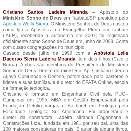
Cristiano Santos Ladeira Miranda
– Apóstolo do
Ministério Sonho de Deus
em Taubaté/SP, presidido pelo
Apóstolo Welly Sierra
. O Ministério Sonhos de Deus nasceu
como Igreja Apostólica do Evangelho Pleno em Taubaté
(IAEP), recebendo a autonomia em 2007; foi registrada
oficialmente como Sonho de Deus em junho de 2008. Conta
com quatro congregações no município.
Casado desde julho de 1999 com a
Apóstola Leila
Dacorso Sierra Ladeira Miranda
, tem dois filhos (Caio e
Bruna). Ambos são membros do Presbitério do Ministério
Sonho de Deus. Dentro do ministério, Ap. Cristiano lidera o
Aljava Comunhão e Destino, paternidade para pastores e
líderes e suas famílias, e é diretor do EFATA Online, escola
de formação teológica.
Cristiano é formado em Engenharia Civil pela PUC–
Campinas em 1995, MBA em Gestão Empresarial pela
Fundação Getúlio Vargas e Bacharel em Teologia pela
Faculdade Teológica Sul Americana. Foi proprietário e
diretor da construtora Ladeira Miranda Engenharia e
Construções Ltda., fundada em 1981 por seu pai, uma das
100 maiores construtoras do país. É autor de alguns livros,