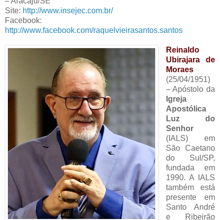
– Aracaju/SE
Site:
http://www.insejec.com.br/
Facebook:
http://www.facebook.com/raquelvieirasantos.santos
Reinaldo
Ubirajara de
Moraes
(25/04/1951)
– Apóstolo da
Igreja
Apostólica
Luz do
Senhor
(IALS) em
São Caetano
do Sul/SP,
fundada em
1990. A IALS
também está
presente em
Santo André
e Ribeirão