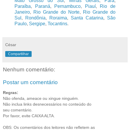
Mato Grosso do Sul
,
Minas Gerais
,
Pará
,
Paraíba
,
Paraná
,
Pernambuco
,
Piauí
,
Rio de
Janeiro
,
Rio Grande do Norte
,
Rio Grande do
Sul
,
Rondônia
,
Roraima
,
Santa Catarina
,
São
Paulo
,
Sergipe
,
Tocantins
.
César
Compartilhar
Nenhum comentário:
Postar um comentário
Regras:
Não ofenda, ameace ou xingue ninguém.
Não inclua links desnecessários no conteúdo do
seu comentário.
Por favor, evite CAIXA ALTA.
OBS: Os comentários dos leitores não refletem as