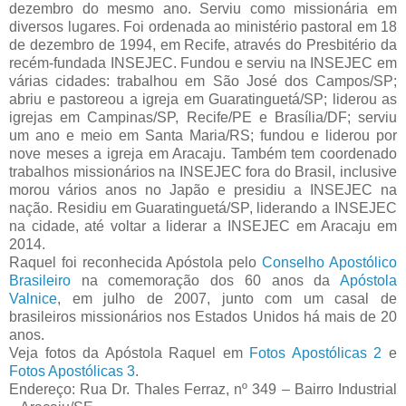
dezembro do mesmo ano. Serviu como missionária em
diversos lugares. Foi ordenada ao ministério pastoral em 18
de dezembro de 1994, em Recife, através do Presbitério da
recém-fundada INSEJEC. Fundou e serviu na INSEJEC em
várias cidades: trabalhou em São José dos Campos/SP;
abriu e pastoreou a igreja em Guaratinguetá/SP; liderou as
igrejas em Campinas/SP, Recife/PE e Brasília/DF; serviu
um ano e meio em Santa Maria/RS; fundou e liderou por
nove meses a igreja em Aracaju. Também tem coordenado
trabalhos missionários na INSEJEC fora do Brasil, inclusive
morou vários anos no Japão e presidiu a INSEJEC na
nação. Residiu em Guaratinguetá/SP, liderando a INSEJEC
na cidade, até voltar a liderar a INSEJEC em Aracaju em
2014.
Raquel foi reconhecida Apóstola pelo
Conselho Apostólico
Brasileiro
na comemoração dos 60 anos da
Apóstola
Valnice
, em julho de 2007, junto com um casal de
brasileiros missionários nos Estados Unidos há mais de 20
anos.
Veja fotos da Apóstola Raquel em
Fotos Apostólicas 2
e
Fotos Apostólicas 3
.
Endereço: Rua Dr. Thales Ferraz, nº 349 – Bairro Industrial