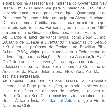
e trabalhou na assessoria de imprensa do Governador Ney
Braga. Em 1983 mudou-se para o interior de São Paulo,
servindo como um dos pastores da Igreja Quadrangular de
Presidente Prudente e líder da igreja em Alvarez Machado.
Depois retornou a Curitiba para continuar um ministério que
construiu sete templos. Foi consagrado ministro em 1984
em cerimônia no Ginásio do Ibirapuera em São Paulo.
Ap. Carlos é autor de vários livros, como
Fogo Divino
,
Bálsamo de Gileade
e
Quebrando Paradigmas no Século
XXI
. Além de professor de Teologia na Brazilian Bible
School (BBS), viajou pelo mundo com o Treinamento de
Líderes Fogo para as Nações. Presidiu a Associação Efatá,
ONG de combate e prevenção às drogas com crianças e
adolescentes em Curitiba. Foi membro do Conselho de
Apóstolos da Prayer International New York. Ap. Marli é
estilista e empresária.
Anualmente, Fire for Nations realiza o Seminário
Internacional Fogo para Nações, reunindo ministros nos
cinco ministérios de dezenas de nações, e através do
Projeto Criança Sem Cor, o ministério atua socialmente no
Brasil, África e Índia.
Ap. Samuel Valdés
dirige o Fire for
Nations no Chile.