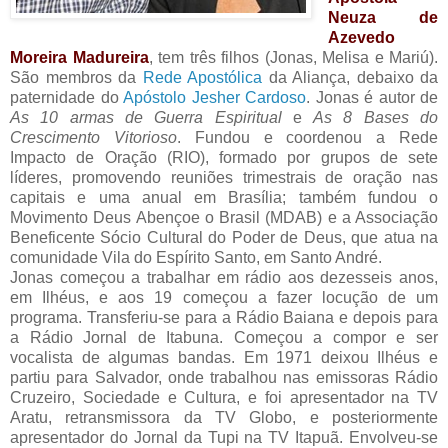
Neuza de
Azevedo
Moreira Madureira
, tem três filhos (Jonas, Melisa e Mariú).
São membros da
Rede Apostólica
da Aliança, debaixo da
paternidade do
Apóstolo Jesher Cardoso
. Jonas é autor de
As 10 armas de Guerra Espiritual
e
As 8 Bases do
Crescimento Vitorioso
. Fundou e coordenou a Rede
Impacto de Oração (RIO), formado por grupos de sete
líderes, promovendo reuniões trimestrais de oração nas
capitais e uma anual em Brasília; também fundou o
Movimento Deus Abençoe o Brasil (MDAB) e a Associação
Beneficente Sócio Cultural do Poder de Deus, que atua na
comunidade Vila do Espírito Santo, em Santo André.
Jonas começou a trabalhar em rádio aos dezesseis anos,
em Ilhéus, e aos 19 começou a fazer locução de um
programa. Transferiu-se para a Rádio Baiana e depois para
a Rádio Jornal de Itabuna. Começou a compor e ser
vocalista de algumas bandas. Em 1971 deixou Ilhéus e
partiu para Salvador, onde trabalhou nas emissoras Rádio
Cruzeiro, Sociedade e Cultura, e foi apresentador na TV
Aratu, retransmissora da TV Globo, e posteriormente
apresentador do Jornal da Tupi na TV Itapuã. Envolveu-se