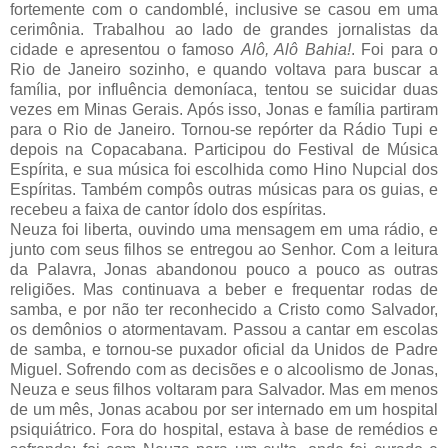
fortemente com o candomblé, inclusive se casou em uma
cerimônia. Trabalhou ao lado de grandes jornalistas da
cidade e apresentou o famoso
Alô, Alô Bahia!
. Foi para o
Rio de Janeiro sozinho, e quando voltava para buscar a
família, por influência demoníaca, tentou se suicidar duas
vezes em Minas Gerais. Após isso, Jonas e família partiram
para o Rio de Janeiro. Tornou-se repórter da Rádio Tupi e
depois na Copacabana. Participou do Festival de Música
Espírita, e sua música foi escolhida como Hino Nupcial dos
Espíritas. Também compôs outras músicas para os guias, e
recebeu a faixa de cantor ídolo dos espíritas.
Neuza foi liberta, ouvindo uma mensagem em uma rádio, e
junto com seus filhos se entregou ao Senhor. Com a leitura
da Palavra, Jonas abandonou pouco a pouco as outras
religiões. Mas continuava a beber e frequentar rodas de
samba, e por não ter reconhecido a Cristo como Salvador,
os demônios o atormentavam. Passou a cantar em escolas
de samba, e tornou-se puxador oficial da Unidos de Padre
Miguel. Sofrendo com as decisões e o alcoolismo de Jonas,
Neuza e seus filhos voltaram para Salvador. Mas em menos
de um mês, Jonas acabou por ser internado em um hospital
psiquiátrico. Fora do hospital, estava à base de remédios e