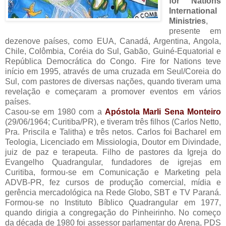
for Nations
International
Ministries
,
presente em
dezenove países, como EUA, Canadá, Argentina, Angola,
Chile, Colômbia, Coréia do Sul, Gabão, Guiné-Equatorial e
República Democrática do Congo. Fire for Nations teve
início em 1995, através de uma cruzada em Seul/Coreia do
Sul, com pastores de diversas nações, quando tiveram uma
revelação e começaram a promover eventos em vários
países.
Casou-se em 1980 com a
Apóstola Marli Sena Monteiro
(29/06/1964; Curitiba/PR), e tiveram três filhos (Carlos Netto,
Pra. Priscila e Talitha) e três netos. Carlos foi Bacharel em
Teologia, Licenciado em Missiologia, Doutor em Divindade,
juiz de paz e terapeuta. Filho de pastores da Igreja do
Evangelho Quadrangular, fundadores de igrejas em
Curitiba, formou-se em Comunicação e Marketing pela
ADVB-PR, fez cursos de produção comercial, mídia e
gerência mercadológica na Rede Globo, SBT e TV Paraná.
Formou-se no Instituto Bíblico Quadrangular em 1977,
quando dirigia a congregação do Pinheirinho. No começo
da década de 1980 foi assessor parlamentar do Arena, PDS