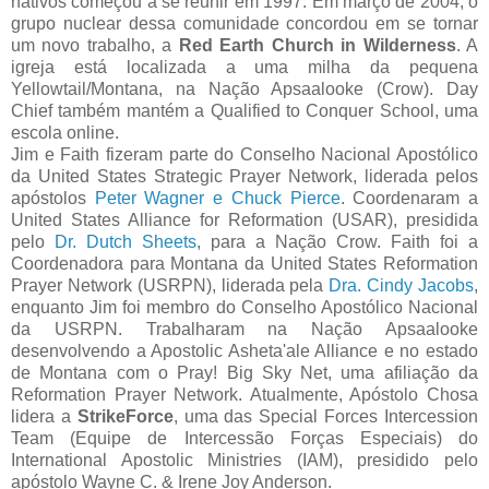
nativos começou a se reunir em 1997. Em março de 2004, o
grupo nuclear dessa comunidade concordou em se tornar
um novo trabalho, a
Red Earth Church in Wilderness
. A
igreja está localizada a uma milha da pequena
Yellowtail/Montana, na Nação Apsaalooke (Crow). Day
Chief também mantém a Qualified to Conquer School, uma
escola online.
Jim e Faith fizeram parte do Conselho Nacional Apostólico
da United States Strategic Prayer Network, liderada pelos
apóstolos
Peter Wagner e Chuck Pierce
. Coordenaram a
United States Alliance for Reformation (USAR), presidida
pelo
Dr. Dutch Sheets
, para a Nação Crow. Faith foi a
Coordenadora para Montana da United States Reformation
Prayer Network (USRPN), liderada pela
Dra. Cindy Jacobs
,
enquanto Jim foi membro do Conselho Apostólico Nacional
da USRPN. Trabalharam na Nação Apsaalooke
desenvolvendo a Apostolic Asheta'ale Alliance e no estado
de Montana com o Pray! Big Sky Net, uma afiliação da
Reformation Prayer Network. Atualmente, Apóstolo Chosa
lidera a
StrikeForce
, uma das Special Forces Intercession
Team (Equipe de Intercessão Forças Especiais) do
International Apostolic Ministries (IAM), presidido pelo
apóstolo Wayne C. & Irene Joy Anderson.