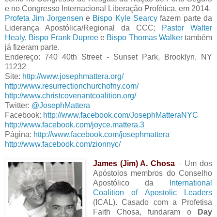
e no Congresso Internacional Liberação Profética, em 2014.
Profeta Jim Jorgensen
e
Bispo Kyle Searcy
fazem parte da
Liderança Apostólica/Regional da CCC;
Pastor Walter
Healy
,
Bispo Frank Dupree
e
Bispo Thomas Walker
também
já fizeram parte.
Endereço: 740 40th Street - Sunset Park, Brooklyn, NY
11232
Site:
http://www.josephmattera.org/
http://www.resurrectionchurchofny.com/
http://www.christcovenantcoalition.org/
Twitter:
@JosephMattera
Facebook:
http://www.facebook.com/JosephMatteraNYC
http://www.facebook.com/joyce.mattera.3
Página:
http://www.facebook.com/josephmattera
http://www.facebook.com/zionnyc/
James (Jim) A. Chosa
– Um dos
Apóstolos membros do Conselho
Apostólico da
International
Coalition of Apostolic Leaders
(ICAL). Casado com a Profetisa
Faith Chosa, fundaram o
Day