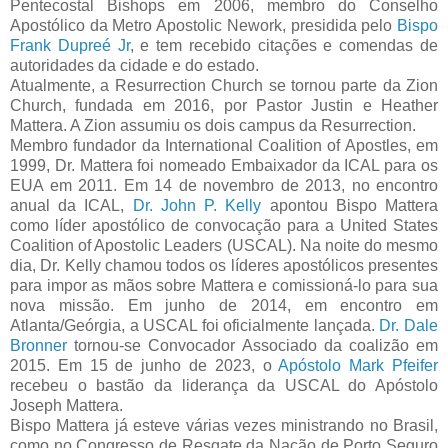
Pentecostal Bishops em 2006, membro do Conselho
Apostólico da Metro Apostolic Nework, presidida pelo
Bispo
Frank Dupreé Jr
, e tem recebido citações e comendas de
autoridades da cidade e do estado.
Atualmente, a Resurrection Church se tornou parte da Zion
Church, fundada em 2016, por Pastor Justin e Heather
Mattera. A Zion assumiu os dois campus da Resurrection.
Membro fundador da International Coalition of Apostles, em
1999, Dr. Mattera foi nomeado Embaixador da ICAL para os
EUA em 2011. Em 14 de novembro de 2013, no encontro
anual da ICAL,
Dr. John P. Kelly
apontou Bispo Mattera
como líder apostólico de convocação para a United States
Coalition of Apostolic Leaders (USCAL). Na noite do mesmo
dia, Dr. Kelly chamou todos os líderes apostólicos presentes
para impor as mãos sobre Mattera e comissioná-lo para sua
nova missão. Em junho de 2014, em encontro em
Atlanta/Geórgia, a USCAL foi oficialmente lançada.
Dr. Dale
Bronner
tornou-se Convocador Associado da coalizão em
2015. Em 15 de junho de 2023, o
Apóstolo Mark Pfeifer
recebeu o bastão da liderança da USCAL do Apóstolo
Joseph Mattera.
Bispo Mattera já esteve várias vezes ministrando no Brasil,
como no Congresso de Resgate da Nação de Porto Seguro