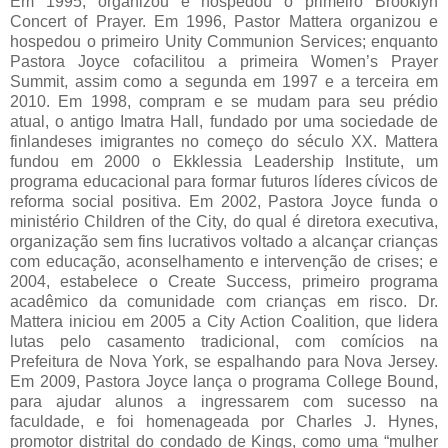
Em 1995, organizou e hospedou o primeiro Brooklyn
Concert of Prayer. Em 1996, Pastor Mattera organizou e
hospedou o primeiro Unity Communion Services; enquanto
Pastora Joyce cofacilitou a primeira Women’s Prayer
Summit, assim como a segunda em 1997 e a terceira em
2010. Em 1998, compram e se mudam para seu prédio
atual, o antigo Imatra Hall, fundado por uma sociedade de
finlandeses imigrantes no começo do século XX. Mattera
fundou em 2000 o Ekklessia Leadership Institute, um
programa educacional para formar futuros líderes cívicos de
reforma social positiva. Em 2002, Pastora Joyce funda o
ministério Children of the City, do qual é diretora executiva,
organização sem fins lucrativos voltado a alcançar crianças
com educação, aconselhamento e intervenção de crises; e
2004, estabelece o Create Success, primeiro programa
acadêmico da comunidade com crianças em risco. Dr.
Mattera iniciou em 2005 a City Action Coalition, que lidera
lutas pelo casamento tradicional, com comícios na
Prefeitura de Nova York, se espalhando para Nova Jersey.
Em 2009, Pastora Joyce lança o programa College Bound,
para ajudar alunos a ingressarem com sucesso na
faculdade, e foi homenageada por Charles J. Hynes,
promotor distrital do condado de Kings, como uma “mulher