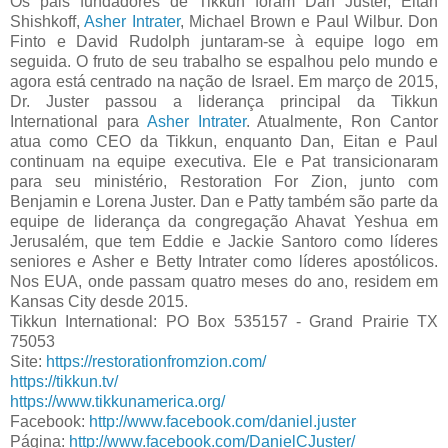
Os pais fundadores de Tikkun foram Dan Juster, Eitan
Shishkoff,
Asher Intrater
, Michael Brown e Paul Wilbur. Don
Finto e David Rudolph juntaram-se à equipe logo em
seguida. O fruto de seu trabalho se espalhou pelo mundo e
agora está centrado na nação de Israel. Em março de 2015,
Dr. Juster passou a liderança principal da Tikkun
International para
Asher Intrater
. Atualmente, Ron Cantor
atua como CEO da Tikkun, enquanto Dan, Eitan e Paul
continuam na equipe executiva. Ele e Pat transicionaram
para seu ministério, Restoration For Zion, junto com
Benjamin e Lorena Juster. Dan e Patty também são parte da
equipe de liderança da congregação Ahavat Yeshua em
Jerusalém, que tem Eddie e Jackie Santoro como líderes
seniores e Asher e Betty Intrater como líderes apostólicos.
Nos EUA, onde passam quatro meses do ano, residem em
Kansas City desde 2015.
Tikkun International: PO Box 535157 - Grand Prairie TX
75053
Site:
https://restorationfromzion.com/
https://tikkun.tv/
https://www.tikkunamerica.org/
Facebook:
http://www.facebook.com/daniel.juster
Página:
http://www.facebook.com/DanielCJuster/