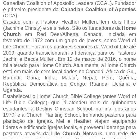
Canadian Coalition of Apostolic Leaders (CCAL). Fundador
e primeiro presidente da
Canadian Coalition of Apostles
(CCA).
Casado com a Pastora Heather Mullen, tem dois filhos
(Jachin e Christy) e seis netos. São os fundadores da
Home
Church
em Red Deer/Alberta, Canadá, iniciada em
fevereiro de 1972 com um grupo de jovens, como Word of
Life Church. Foram os pastores seniores da Word of Life até
2009, quando transicionaram a liderança para os Pastores
Jachin e Becca Mullen. Em 12 de março de 2016, o nome
foi alterado para Home Church. Atualmente, a Home Church
está em mais de cem localidades no Canadá, África do Sul,
Burundi, Gana, Índia, Malauí, Nepal, Peru, Quênia,
República Democrática do Congo, Ruanda, Ucrânia e
Uganda.
Estabeleceu o Home Church Bible College (antes Word of
Life Bible College), que já atendeu mais de quinhentos
estudantes; a Destiny Christian School, no final dos anos
1970; e a Church Planting School, treinando pastores para
plantação de igrejas. Mel e Heather viajam equipando
líderes e edificando igrejas locais, e proveem liderança para
pastores através da
Life Church Network
, uma rede de