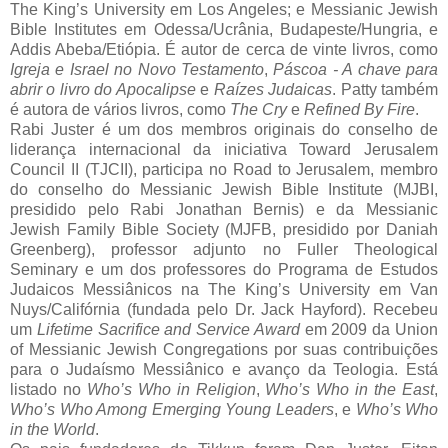
The King’s University em Los Angeles; e Messianic Jewish
Bible Institutes em Odessa/Ucrânia, Budapeste/Hungria, e
Addis Abeba/Etiópia. É autor de cerca de vinte livros, como
Igreja e Israel no Novo Testamento
,
Páscoa - A chave para
abrir o livro do Apocalipse
e
Raízes Judaicas
. Patty também
é autora de vários livros, como
The Cry
e
Refined By Fire
.
Rabi Juster é um dos membros originais do conselho de
liderança internacional da iniciativa Toward Jerusalem
Council II (TJCII), participa no Road to Jerusalem, membro
do conselho do Messianic Jewish Bible Institute (MJBI,
presidido pelo Rabi Jonathan Bernis) e da Messianic
Jewish Family Bible Society (MJFB, presidido por Daniah
Greenberg), professor adjunto no Fuller Theological
Seminary e um dos professores do Programa de Estudos
Judaicos Messiânicos na The King’s University em Van
Nuys/Califórnia (fundada pelo Dr. Jack Hayford). Recebeu
um
Lifetime Sacrifice and Service Award
em 2009 da Union
of Messianic Jewish Congregations por suas contribuições
para o Judaísmo Messiânico e avanço da Teologia. Está
listado no
Who’s Who in Religion
,
Who’s Who in the East
,
Who’s Who Among Emerging Young Leaders
, e
Who’s Who
in the World
.