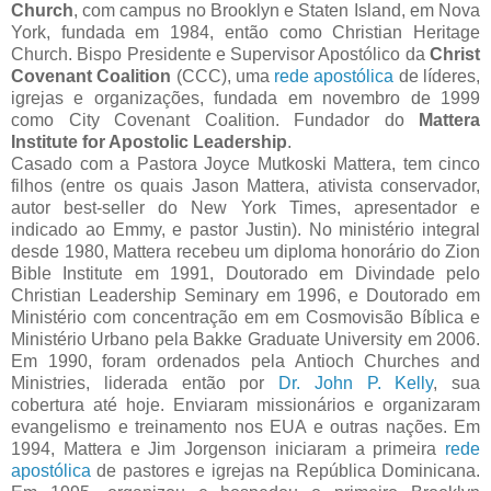
Church
, com campus no Brooklyn e Staten Island, em Nova
York, fundada em 1984, então como Christian Heritage
Church. Bispo Presidente e Supervisor Apostólico da
Christ
Covenant Coalition
(CCC), uma
rede apostólica
de líderes,
igrejas e organizações, fundada em novembro de 1999
como City Covenant Coalition. Fundador do
Mattera
Institute for Apostolic Leadership
.
Casado com a Pastora Joyce Mutkoski Mattera, tem cinco
filhos (entre os quais Jason Mattera, ativista conservador,
autor best-seller do New York Times, apresentador e
indicado ao Emmy, e pastor Justin). No ministério integral
desde 1980, Mattera recebeu um diploma honorário do Zion
Bible Institute em 1991, Doutorado em Divindade pelo
Christian Leadership Seminary em 1996, e Doutorado em
Ministério com concentração em em Cosmovisão Bíblica e
Ministério Urbano pela Bakke Graduate University em 2006.
Em 1990, foram ordenados pela Antioch Churches and
Ministries, liderada então por
Dr. John P. Kelly
, sua
cobertura até hoje. Enviaram missionários e organizaram
evangelismo e treinamento nos EUA e outras nações. Em
1994, Mattera e Jim Jorgenson iniciaram a primeira
rede
apostólica
de pastores e igrejas na República Dominicana.