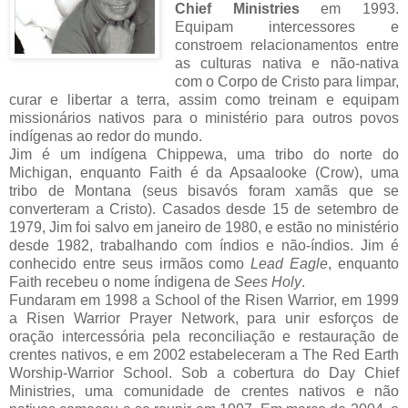
Chief Ministries
em 1993.
Equipam intercessores e
constroem relacionamentos entre
as culturas nativa e não-nativa
com o Corpo de Cristo para limpar,
curar e libertar a terra, assim como treinam e equipam
missionários nativos para o ministério para outros povos
indígenas ao redor do mundo.
Jim é um indígena Chippewa, uma tribo do norte do
Michigan, enquanto Faith é da Apsaalooke (Crow), uma
tribo de Montana (seus bisavós foram xamãs que se
converteram a Cristo). Casados desde 15 de setembro de
1979, Jim foi salvo em janeiro de 1980, e estão no ministério
desde 1982, trabalhando com índios e não-índios. Jim é
conhecido entre seus irmãos como
Lead Eagle
, enquanto
Faith recebeu o nome índigena de
Sees Holy
.
Fundaram em 1998 a School of the Risen Warrior, em 1999
a Risen Warrior Prayer Network, para unir esforços de
oração intercessória pela reconciliação e restauração de
crentes nativos, e em 2002 estabeleceram a The Red Earth
Worship-Warrior School. Sob a cobertura do Day Chief
Ministries, uma comunidade de crentes nativos e não