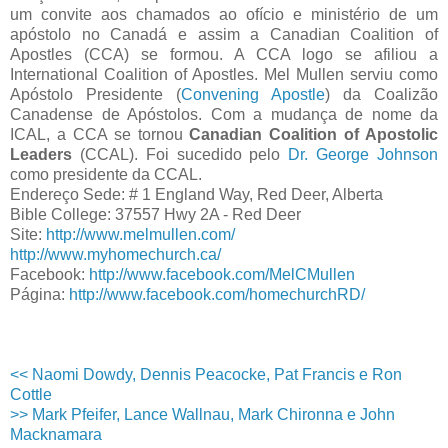
um convite aos chamados ao ofício e ministério de um
apóstolo no Canadá e assim a Canadian Coalition of
Apostles (CCA) se formou. A CCA logo se afiliou a
International Coalition of Apostles. Mel Mullen serviu como
Apóstolo Presidente (
Convening Apostle
) da Coalizão
Canadense de Apóstolos. Com a mudança de nome da
ICAL, a CCA se tornou
Canadian Coalition of Apostolic
Leaders
(CCAL). Foi sucedido pelo
Dr. George Johnson
como presidente da CCAL.
Endereço Sede: # 1 England Way, Red Deer, Alberta
Bible College: 37557 Hwy 2A - Red Deer
Site:
http://www.melmullen.com/
http://www.myhomechurch.ca/
Facebook:
http://www.facebook.com/MelCMullen
Página:
http://www.facebook.com/homechurchRD/
<< Naomi Dowdy, Dennis Peacocke, Pat Francis e Ron
Cottle
>> Mark Pfeifer, Lance Wallnau, Mark Chironna e John
Macknamara