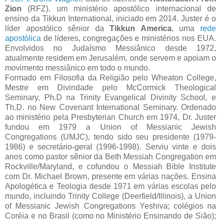
Zion
(RFZ), um ministério apostólico internacional de
ensino da Tikkun International, iniciado em 2014. Juster é o
líder apostólico sênior da
Tikkun America
, uma
rede
apostólica
de líderes, congregações e ministérios nos EUA.
Envolvidos no Judaísmo Messiânico desde 1972,
atualmente residem em Jerusalém, onde servem e apoiam o
movimento messiânico em todo o mundo.
Formado em Filosofia da Religião pelo Wheaton College,
Mestre em Divindade pelo McCormick Theological
Seminary, Ph.D na Trinity Evangelical Divinity School, e
Th.D. no New Covenant International Seminary. Ordenado
ao ministério pela Presbyterian Church em 1974, Dr. Juster
fundou em 1979 a Union of Messianic Jewish
Congregations (UMJC), tendo sido seu presidente (1979-
1986) e secretário-geral (1996-1998). Serviu vinte e dois
anos como pastor sênior da Beth Messiah Congregation em
Rockville/Maryland, e cofundou o Messiah Bible Institute
com Dr. Michael Brown, presente em várias nações. Ensina
Apologética e Teologia desde 1971 em várias escolas pelo
mundo, incluindo Trinity College (Deerfield/Illinois), a Union
of Messianic Jewish Congregations Yeshiva; colégios na
Coréia e no Brasil (como no Ministério Ensinando de Sião);