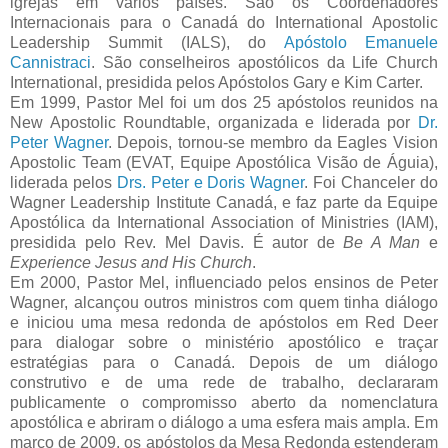
igrejas em vários países. São os Coordenadores
Internacionais para o Canadá do International Apostolic
Leadership Summit (IALS), do
Apóstolo Emanuele
Cannistraci
. São conselheiros apostólicos da Life Church
International, presidida pelos Apóstolos Gary e Kim Carter.
Em 1999, Pastor Mel foi um dos 25 apóstolos reunidos na
New Apostolic Roundtable, organizada e liderada por
Dr.
Peter Wagner
. Depois, tornou-se membro da Eagles Vision
Apostolic Team (EVAT, Equipe Apostólica Visão de Águia),
liderada pelos
Drs. Peter e Doris Wagner
. Foi Chanceler do
Wagner Leadership Institute Canadá, e faz parte da Equipe
Apostólica da International Association of Ministries (IAM),
presidida pelo Rev. Mel Davis. É autor de
Be A Man
e
Experience Jesus and His Church
.
Em 2000, Pastor Mel, influenciado pelos ensinos de Peter
Wagner, alcançou outros ministros com quem tinha diálogo
e iniciou uma mesa redonda de apóstolos em Red Deer
para dialogar sobre o ministério apostólico e traçar
estratégias para o Canadá. Depois de um diálogo
construtivo e de uma rede de trabalho, declararam
publicamente o compromisso aberto da nomenclatura
apostólica e abriram o diálogo a uma esfera mais ampla. Em
março de 2009, os apóstolos da Mesa Redonda estenderam