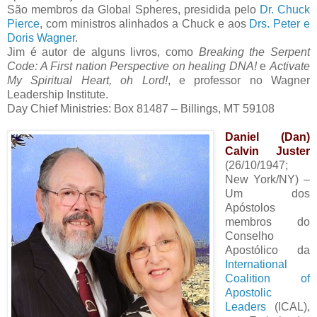
São membros da Global Spheres, presidida pelo
Dr. Chuck
Pierce
, com ministros alinhados a Chuck e aos
Drs. Peter e
Doris Wagner
.
Jim é autor de alguns livros, como
Breaking the Serpent
Code: A First nation Perspective on healing DNA!
e
Activate
My Spiritual Heart, oh Lord!
, e professor no Wagner
Leadership Institute.
Day Chief Ministries: Box 81487 – Billings, MT 59108
Daniel (Dan)
Calvin Juster
(26/10/1947;
New York/NY) –
Um dos
Apóstolos
membros do
Conselho
Apostólico da
International
Coalition of
Apostolic
Leaders
(ICAL),