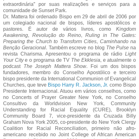
extraordinária” por suas realizações e serviços para a
comunidade de Sunset Park.
Dr. Mattera foi ordenado Bispo em 29 de abril de 2006 por
um colegiado nacional de bispos, líderes apostólicos e
pastores. É autor de vários livros, como
Kingdom
Awakening
,
Revolução do Reino
,
Ruling in The Gates:
Preparing the Church to Transform Cities
,
Caminhando na
Benção Geracional
. Também escreve no blog
The Pulse
na
revista Charisma. Apresentou o programa de rádio
Light
Your City
e o programa de TV
The Ekklesia
, e atualmente o
podcast
The Joseph Mattera Show
. Foi um dos bispos
fundadores, membro do Conselho Apostólico e terceiro
bispo presidente da International Communion of Evangelical
Churches, que teve
Bispo Harry R. Jackson, Jr.
como Bispo
Presidente Internacional. Atuou em vários conselhos, como
no Concerts of Prayer Greater New York, no Conselho
Consultivo da Worldvision New York, Community
Understanding for Racial Equality (CURE), Brooklyn
Community Board 7, vice-presidente da Cruzada Billy
Graham Nova York 2005, co-presidente do New York Clergy
Coalition for Racial Reconciliation, primeiro não afro-
americano recebido no Joint College of African American