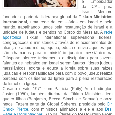
e Embaixador
da ICAL para
Israel. Membro
fundador e parte da liderança global da
Tikkun Ministries
International
, uma rede de emissários em Israel e pelo
mundo, trabalhando juntos pela restauração de Israel e a
unidade de judeus e gentios no Corpo do Messias. A
rede
apostólica
Tikkun International supervisiona líderes,
congregações e ministérios através de relacionamentos de
aliança e apoio mútuo; equipa, educa e envia aqueles que
são chamados para o ministério judaico messiânico na
Diáspora; oferece treinamento e discipulado para jovens
falantes de hebraico em Israel serem futuros líderes judeus
messiânicos; exorta e educa a Igreja sobre suas raízes
judaicas e responsabilidade para com o povo judeu; realiza
parceria com os líderes da Igreja para a plena restauração
de Israel e a Igreja.
Casado desde 1971 com Patricia (Patty) Ann Ludington
Juster (1950), também diretora da Tikkun Ministries, tem
quatro filhos (Benjamin, Becca, Simcha e Samuel) e onze
netos. Fazem parte da Global Spheres, presidida pelo
Dr.
Chuck Pierce
, com ministros alinhados a ele e aos
Drs.
Peter e Doris Wagner
. São os líderes do
Restoration From