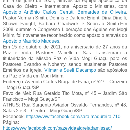
em 4 de julho de 2004, através da equipe apostólica da
Casa do Oleiro – International Apostolic Ministries, com
Apóstolo Antônio Carlos Cerrutti Bernardes de Oliveira
,
Pastor Norman Smith, Dennis e Darlene Eright, Dina Dinelli,
Shawn Faught, Barbara Chadwick e Soon-Jo Smith.Em
2008, durante o Congresso Liberação das Águias em Mogi
Mirim, foi novamente reconhecido como apóstolo através do
Apóstolo Mauricio Marques
.
Em 15 de outubro de 2011, no aniversário de 27 anos da
Paz e Vida, Pastores Vanelli e Sara transferiram a
titularidade da Missão Paz e Vida Mogi Guaçu para os
Pastores Evandro e Nohemy, sendo atualmente Pastores
Eméritos da igreja.
Vilmar e Sueli Dacampo
são apóstolos
da Paz e Vida em Mogi Mirim.
Endereço: Avenida Carlos Braga de Faria, nº 527 – Cruzeiro
– Mogi Guaçu/SP
Favo de Mel: Rua Geraldo Tito Mota, nº 45 – Jardim São
Francisco – Mogi Guaçu/SP
ATHUS: Rua Sargento Aviador Osvaldo Fernandes, nº 48,
Salas 2 e 3 – Centro – Mogi Guaçu/SP
Facebook:
https://www.facebook.com/sara.madureira.710
Página:
https://www.facebook.com/pazevidaaigrejadamissao/