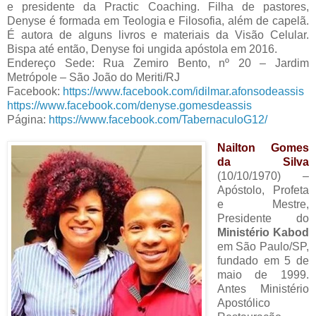
e presidente da Practic Coaching. Filha de pastores,
Denyse é formada em Teologia e Filosofia, além de capelã.
É autora de alguns livros e materiais da Visão Celular.
Bispa até então, Denyse foi ungida apóstola em 2016.
Endereço Sede: Rua Zemiro Bento, nº 20 – Jardim
Metrópole – São João do Meriti/RJ
Facebook:
https://www.facebook.com/idilmar.afonsodeassis
https://www.facebook.com/denyse.gomesdeassis
Página:
https://www.facebook.com/TabernaculoG12/
Nailton Gomes
da Silva
(10/10/1970) –
Apóstolo, Profeta
e Mestre,
Presidente do
Ministério Kabod
em São Paulo/SP,
fundado em 5 de
maio de 1999.
Antes Ministério
Apostólico