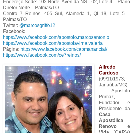
Endereço Sede: 102 Norte, Avenida NS - 02, Lote 4 – Plano
Diretor Norte – Palmas/TO
Centro 7 Reinos: 405 Sul, Alameda 1, Ql 18, Lote 5 –
Palmas/TO
Twitter:
@marcosgriffo12
Facebook:
https://www.facebook.com/apostolo.marcosantonio
https://www.facebook.com/apostolavirna.valeria
Página:
https://www.facebook.com/capmanancial/
https://www.facebook.com/ce7reinos/
Alfredo
Cardoso
(09/11/1973;
Janaúba/MG)
– Apóstolo
Primaz,
Fundador e
Presidente da
Casa
Apostólica
Renovo e
Vida
(CARV)