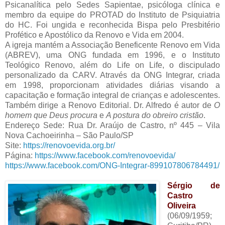
Psicanalítica pelo Sedes Sapientae, psicóloga clínica e
membro da equipe do PROTAD do Instituto de Psiquiatria
do HC. Foi ungida e reconhecida Bispa pelo Presbitério
Profético e Apostólico da Renovo e Vida em 2004.
A igreja mantém a Associação Beneficente Renovo em Vida
(ABREV), uma ONG fundada em 1996, e o Instituto
Teológico Renovo, além do Life on Life, o discipulado
personalizado da CARV. Através da ONG Integrar, criada
em 1998, proporcionam atividades diárias visando a
capacitação e formação integral de crianças e adolescentes.
Também dirige a Renovo Editorial. Dr. Alfredo é autor de
O
homem que Deus procura
e
A postura do obreiro cristão
.
Endereço Sede: Rua Dr. Araújo de Castro, nº 445 – Vila
Nova Cachoeirinha – São Paulo/SP
Site:
https://renovoevida.org.br/
Página:
https://www.facebook.com/renovoevida/
https://www.facebook.com/ONG-Integrar-899107806784491/
Sérgio de
Castro
Oliveira
(06/09/1959;