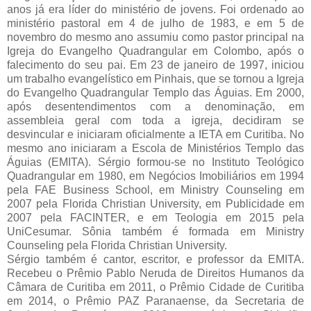
anos já era líder do ministério de jovens. Foi ordenado ao
ministério pastoral em 4 de julho de 1983, e em 5 de
novembro do mesmo ano assumiu como pastor principal na
Igreja do Evangelho Quadrangular em Colombo, após o
falecimento do seu pai. Em 23 de janeiro de 1997, iniciou
um trabalho evangelístico em Pinhais, que se tornou a Igreja
do Evangelho Quadrangular Templo das Águias. Em 2000,
após desentendimentos com a denominação, em
assembleia geral com toda a igreja, decidiram se
desvincular e iniciaram oficialmente a IETA em Curitiba. No
mesmo ano iniciaram a Escola de Ministérios Templo das
Águias (EMITA). Sérgio formou-se no Instituto Teológico
Quadrangular em 1980, em Negócios Imobiliários em 1994
pela FAE Business School, em Ministry Counseling em
2007 pela Florida Christian University, em Publicidade em
2007 pela FACINTER, e em Teologia em 2015 pela
UniCesumar. Sônia também é formada em Ministry
Counseling pela Florida Christian University.
Sérgio também é cantor, escritor, e professor da EMITA.
Recebeu o Prêmio Pablo Neruda de Direitos Humanos da
Câmara de Curitiba em 2011, o Prêmio Cidade de Curitiba
em 2014, o Prêmio PAZ Paranaense, da Secretaria de