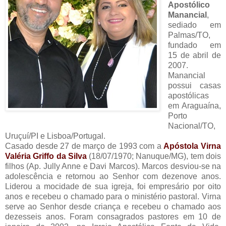
Apostólico
Manancial
,
sediado em
Palmas/TO,
fundado em
15 de abril de
2007.
Manancial
possui casas
apostólicas
em Araguaína,
Porto
Nacional/TO,
Uruçuí/PI e Lisboa/Portugal.
Casado desde 27 de março de 1993 com a
Apóstola Virna
Valéria Griffo da Silva
(18/07/1970; Nanuque/MG), tem dois
filhos (Ap. Jully Anne e Davi Marcos). Marcos desviou-se na
adolescência e retornou ao Senhor com dezenove anos.
Liderou a mocidade de sua igreja, foi empresário por oito
anos e recebeu o chamado para o ministério pastoral. Virna
serve ao Senhor desde criança e recebeu o chamado aos
dezesseis anos. Foram consagrados pastores em 10 de