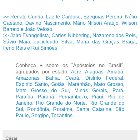
>> Renato Cunha, Laerte Cardoso, Ezequias Pereira, Nélio
Caetano, Davino Nascimento, Mário Nilson Araújo, Wilson
Barreto e João Veloso
>> Jairo Evangelista, Carlos Nibbering, Nazareno dos Reis,
Sávio Maia, Jucicleudo Silva, Maria das Graças Braga,
Ireno Reis e Rui Simões
Conheça + sobre os "Apóstolos no Brasil",
agrupados por estado:
Acre
,
Alagoas
,
Amapá
,
Amazonas
,
Bahia
,
Ceará
,
Distrito Federal
,
Espírito Santo
,
Goiás
,
Maranhão
,
Mato Grosso
,
Mato Grosso do Sul
,
Minas Gerais
,
Pará
,
Paraíba
,
Paraná
,
Pernambuco
,
Piauí
,
Rio de
Janeiro
,
Rio Grande do Norte
,
Rio Grande do
Sul
,
Rondônia
,
Roraima
,
Santa Catarina
,
São
Paulo
,
Sergipe
,
Tocantins
.
César