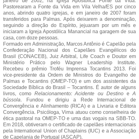
janeiro de 2002, na Igreja Apostólica Fonte da Vida.
Pastorearam a Fonte da Vida em Vila Velha/ES por cinco
anos, abrindo quatro igrejas, e em janeiro de 2007 foram
transferidos para Palmas. Após deixarem a denominação,
seguindo a direção do Espírito, jejuaram por um mês e
iniciaram a Igreja Apostólica Manancial na garagem de sua
casa, com doze pessoas.
Formado em Administração, Marcos Antônio é Capelão pela
Confederação Nacional dos Capelães Evangélicos do
Brasil (CONACEB), Juiz Arbitral, Life Coach e Doutor em
Ministério Prático pelo Wagner Leadership Institute.
Recebeu o prêmio Troféu Imprensa Tocantins 2013. Foi
vice-presidente da Ordem de Ministros do Evangelho de
Palmas e Tocantins (OMEP-TO) e um dos assistentes da
Sociedade Bíblica do Brasil – Tocantins. É autor de alguns
livros, como
Relacionamento: Acidente ou Destino
e
A
bússola
. Fundou e dirigiu a Rede Internacional de
Convergência e Alinhamento (RICA) e a Livraria e Editora
Convergência. Psicóloga, Virna atuou como conselheira de
ética pastoral na OMEP-TO e uma das vogais na SBB-TO.
Em 2018, obtiveram o certificado de capelães internacionais
pela International Union of Chaplains (IUC) e a Associação
de Capelania de Portugal (ASCAP).