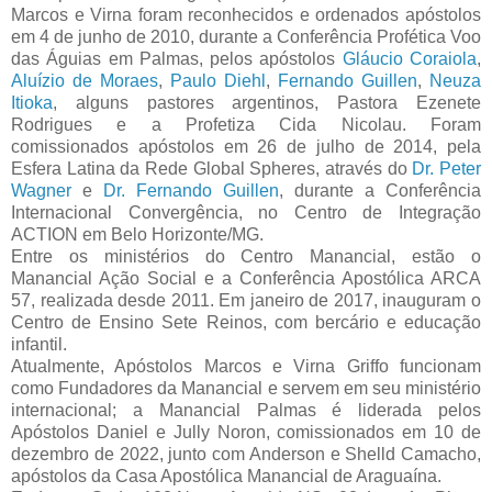
Marcos e Virna foram reconhecidos e ordenados apóstolos
em 4 de junho de 2010, durante a Conferência Profética Voo
das Águias em Palmas, pelos apóstolos
Gláucio Coraiola
,
Aluízio de Moraes
,
Paulo Diehl
,
Fernando Guillen
,
Neuza
Itioka
, alguns pastores argentinos, Pastora Ezenete
Rodrigues e a Profetiza Cida Nicolau. Foram
comissionados apóstolos em 26 de julho de 2014, pela
Esfera Latina da Rede Global Spheres, através do
Dr. Peter
Wagner
e
Dr. Fernando Guillen
, durante a Conferência
Internacional Convergência, no Centro de Integração
ACTION em Belo Horizonte/MG.
Entre os ministérios do Centro Manancial, estão o
Manancial Ação Social e a Conferência Apostólica ARCA
57, realizada desde 2011. Em janeiro de 2017, inauguram o
Centro de Ensino Sete Reinos, com bercário e educação
infantil.
Atualmente, Apóstolos Marcos e Virna Griffo funcionam
como Fundadores da Manancial e servem em seu ministério
internacional; a Manancial Palmas é liderada pelos
Apóstolos Daniel e Jully Noron, comissionados em 10 de
dezembro de 2022, junto com Anderson e Shelld Camacho,
apóstolos da Casa Apostólica Manancial de Araguaína.