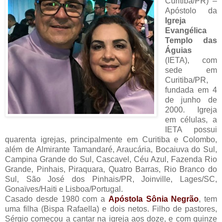
Curitiba/PR) –
Apóstolo da
Igreja
Evangélica
Templo das
Águias
(IETA), com
sede em
Curitiba/PR,
fundada em 4
de junho de
2000. Igreja
em células, a
IETA possui
quarenta igrejas, principalmente em Curitiba e Colombo,
além de Almirante Tamandaré, Araucária, Bocaiuva do Sul,
Campina Grande do Sul, Cascavel, Céu Azul, Fazenda Rio
Grande, Pinhais, Piraquara, Quatro Barras, Rio Branco do
Sul, São José dos Pinhais/PR, Joinville, Lages/SC,
Gonaïves/Haiti e Lisboa/Portugal.
Casado desde 1980 com a
Apóstola Sônia Negrão
, tem
uma filha (Bispa Rafaella) e dois netos. Filho de pastores,
Sérgio começou a cantar na igreja aos doze, e com quinze