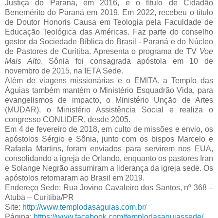
Justiça do Paraná, em 2016, e o título de Cidadão
Benemérito do Paraná em 2019. Em 2022, recebeu o título
de Doutor Honoris Causa em Teologia pela Faculdade de
Educação Teológica das Américas. Faz parte do conselho
gestor da Sociedade Bíblica do Brasil - Paraná e do Núcleo
de Pastores de Curitiba. Apresenta o programa de TV
Voe
Mais Alto
. Sônia foi consagrada apóstola em 10 de
novembro de 2015, na IETA Sede.
Além de viagens missionárias e o EMITA, a Templo das
Águias também mantém o Ministério Esquadrão Vida, para
evangelismos de impacto, o Ministério Unção de Artes
(MUDAR), o Ministério Assistência Social e realiza o
congresso CONLIDER, desde 2005.
Em 4 de fevereiro de 2018, em culto de missões e envio, os
apóstolos Sérgio e Sônia, junto com os bispos Marcelo e
Rafaela Martins, foram enviados para servirem nos EUA,
consolidando a igreja de Orlando, enquanto os pastores Iran
e Solange Negrão assumiram a liderança da igreja sede. Os
apóstolos retornaram ao Brasil em 2019.
Endereço Sede: Rua Jovino Cavaleiro dos Santos, nº 368 –
Atuba – Curitiba/PR
Site:
http://www.templodasaguias.com.br/
Página:
https://www.facebook.com/templodasaguiassede/