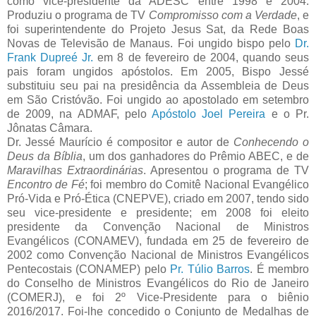
como vice-presidente da ADESC entre 1998 e 2004.
Produziu o programa de TV
Compromisso com a Verdade
, e
foi superintendente do Projeto Jesus Sat, da Rede Boas
Novas de Televisão de Manaus. Foi ungido bispo pelo
Dr.
Frank Dupreé Jr.
em 8 de fevereiro de 2004, quando seus
pais foram ungidos apóstolos. Em 2005, Bispo Jessé
substituiu seu pai na presidência da Assembleia de Deus
em São Cristóvão. Foi ungido ao apostolado em setembro
de 2009, na ADMAF, pelo
Apóstolo Joel Pereira
e o Pr.
Jônatas Câmara.
Dr. Jessé Maurício é compositor e autor de
Conhecendo o
Deus da Bíblia
, um dos ganhadores do Prêmio ABEC, e de
Maravilhas Extraordinárias
. Apresentou o programa de TV
Encontro de Fé
; foi membro do Comitê Nacional Evangélico
Pró-Vida e Pró-Ética (CNEPVE), criado em 2007, tendo sido
seu vice-presidente e presidente; em 2008 foi eleito
presidente da Convenção Nacional de Ministros
Evangélicos (CONAMEV), fundada em 25 de fevereiro de
2002 como Convenção Nacional de Ministros Evangélicos
Pentecostais (CONAMEP) pelo
Pr. Túlio Barros
. É membro
do Conselho de Ministros Evangélicos do Rio de Janeiro
(COMERJ), e foi 2º Vice-Presidente para o biênio
2016/2017. Foi-lhe concedido o Conjunto de Medalhas de