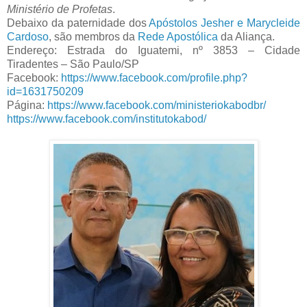
Ministério de Profetas
.
Debaixo da paternidade dos
Apóstolos Jesher e Marycleide
Cardoso
, são membros da
Rede Apostólica
da Aliança.
Endereço: Estrada do Iguatemi, nº 3853 – Cidade
Tiradentes – São Paulo/SP
Facebook:
https://www.facebook.com/profile.php?
id=1631750209
Página:
https://www.facebook.com/ministeriokabodbr/
https://www.facebook.com/institutokabod/