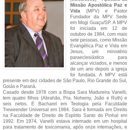
Missão Apostólica Paz e
Vida
(MPV) e Pastor
Fundador da MPV Sede
em Mogi Guaçu/SP. A MPV
foi iniciada em 12 de
outubro de 1984, com mais
sete pessoas, como Missão
Evangélica Paz e Vida em
Jesus, um ministério
paraeclesiástico para
alcançar viciados, e menos
de um ano depois a igreja
foi fundada. A MPV está
presente em dez cidades de São Paulo, Rio Grande do Sul,
Goiás e Paraná.
Casado desde 1978 com a Bispa Sara Madureira Vanelli,
tem quatro filhos (Abrahão, Pra. Nohemy, João e Ruth) e
seis netos. É Bacharel em Teologia pela Faculdade
Treweender Universal em 1984. Sara é formada em Direito
na Faculdade de Direito de Espírito Santo do Pinhal em
1992. Em 1974, Vanelli estava internado em um hospital
para tratamento de toxicomania, após onze internações, e