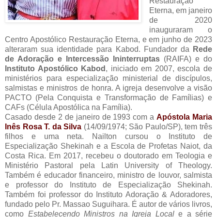
Restauração
Eterna, em janeiro
de 2020
inauguraram o
Centro Apostólico Restauração Eterna, e em junho de 2023
alteraram sua identidade para Kabod. Fundador da
Rede
de Adoração e Intercessão Ininterruptas
(RAIFA) e do
Instituto Apostólico Kabod
, iniciado em 2007, escola de
ministérios para especialização ministerial de discípulos,
salmistas e ministros de honra. A igreja desenvolve a visão
PACTO (Pela Conquista e Transformação de Famílias) e
CAFs (Célula Apostólica na Família).
Casado desde 2 de janeiro de 1993 com a
Apóstola Maria
Inês Rosa T. da Silva
(14/09/1974; São Paulo/SP), tem três
filhos e uma neta. Nailton cursou o Instituto de
Especialização Shekinah e a Escola de Profetas Naiot, da
Costa Rica. Em 2017, recebeu o doutorado em Teologia e
Ministério Pastoral pela Latin University of Theology.
Também é educador financeiro, ministro de louvor, salmista
e professor do Instituto de Especialização Shekinah.
Também foi professor do Instituto Adoração & Adoradores,
fundado pelo Pr. Massao Suguihara. É autor de vários livros,
como
Estabelecendo Ministros na Igreja Local
e a série