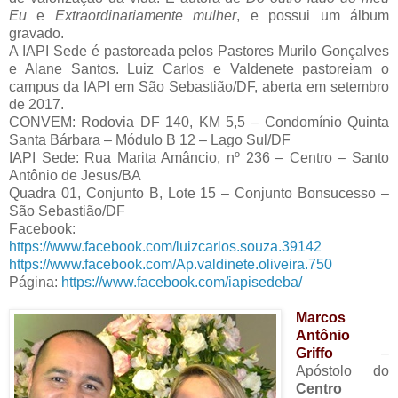
Eu
e
Extraordinariamente mulher
, e possui um álbum
gravado.
A IAPI Sede é pastoreada pelos Pastores Murilo Gonçalves
e Alane Santos. Luiz Carlos e Valdenete pastoreiam o
campus da IAPI em São Sebastião/DF, aberta em setembro
de 2017.
CONVEM: Rodovia DF 140, KM 5,5 – Condomínio Quinta
Santa Bárbara – Módulo B 12 – Lago Sul/DF
IAPI Sede: Rua Marita Amâncio, nº 236 – Centro – Santo
Antônio de Jesus/BA
Quadra 01, Conjunto B, Lote 15 – Conjunto Bonsucesso –
São Sebastião/DF
Facebook:
https://www.facebook.com/luizcarlos.souza.39142
https://www.facebook.com/Ap.valdinete.oliveira.750
Página:
https://www.facebook.com/iapisedeba/
Marcos
Antônio
Griffo
–
Apóstolo do
Centro