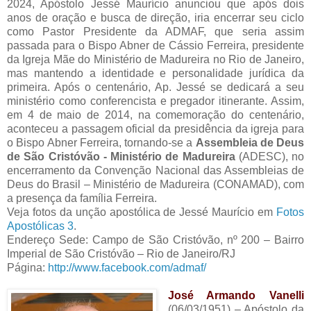
2024, Apóstolo Jessé Maurício anunciou que após dois
anos de oração e busca de direção, iria encerrar seu ciclo
como Pastor Presidente da ADMAF, que seria assim
passada para o Bispo Abner de Cássio Ferreira, presidente
da Igreja Mãe do Ministério de Madureira no Rio de Janeiro,
mas mantendo a identidade e personalidade jurídica da
primeira. Após o centenário, Ap. Jessé se dedicará a seu
ministério como conferencista e pregador itinerante. Assim,
em 4 de maio de 2014, na comemoração do centenário,
aconteceu a passagem oficial da presidência da igreja para
o Bispo Abner Ferreira, tornando-se a
Assembleia de Deus
de São Cristóvão - Ministério de Madureira
(ADESC), no
encerramento da Convenção Nacional das Assembleias de
Deus do Brasil – Ministério de Madureira (CONAMAD), com
a presença da família Ferreira.
Veja fotos da unção apostólica de Jessé Maurício em
Fotos
Apostólicas 3
.
Endereço Sede: Campo de São Cristóvão, nº 200 – Bairro
Imperial de São Cristóvão – Rio de Janeiro/RJ
Página:
http://www.facebook.com/admaf/
José Armando Vanelli
(06/03/1951) – Apóstolo da