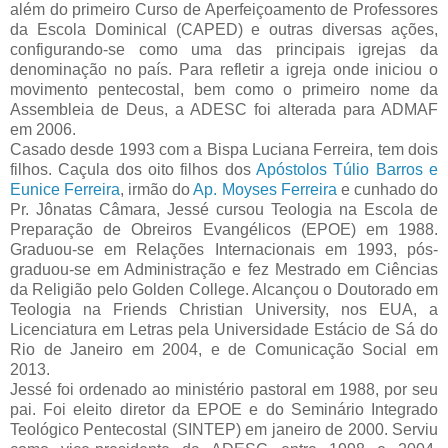
além do primeiro Curso de Aperfeiçoamento de Professores
da Escola Dominical (CAPED) e outras diversas ações,
configurando-se como uma das principais igrejas da
denominação no país. Para refletir a igreja onde iniciou o
movimento pentecostal, bem como o primeiro nome da
Assembleia de Deus, a ADESC foi alterada para ADMAF
em 2006.
Casado desde 1993 com a Bispa Luciana Ferreira, tem dois
filhos. Caçula dos oito filhos dos
Apóstolos Túlio Barros e
Eunice Ferreira
, irmão do
Ap. Moyses Ferreira
e cunhado do
Pr. Jônatas Câmara, Jessé cursou Teologia na Escola de
Preparação de Obreiros Evangélicos (EPOE) em 1988.
Graduou-se em Relações Internacionais em 1993, pós-
graduou-se em Administração e fez Mestrado em Ciências
da Religião pelo Golden College. Alcançou o Doutorado em
Teologia na Friends Christian University, nos EUA, a
Licenciatura em Letras pela Universidade Estácio de Sá do
Rio de Janeiro em 2004, e de Comunicação Social em
2013.
Jessé foi ordenado ao ministério pastoral em 1988, por seu
pai. Foi eleito diretor da EPOE e do Seminário Integrado
Teológico Pentecostal (SINTEP) em janeiro de 2000. Serviu