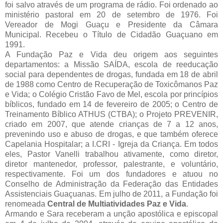
foi salvo através de um programa de rádio. Foi ordenado ao
ministério pastoral em 20 de setembro de 1976. Foi
Vereador de Mogi Guaçu e Presidente da Câmara
Municipal. Recebeu o Título de Cidadão Guaçuano em
1991.
A Fundação Paz e Vida deu origem aos seguintes
departamentos: a Missão SAÍDA, escola de reeducação
social para dependentes de drogas, fundada em 18 de abril
de 1988 como Centro de Recuperação de Toxicômanos Paz
e Vida; o Colégio Cristão Favo de Mel, escola por princípios
bíblicos, fundado em 14 de fevereiro de 2005; o Centro de
Treinamento Bíblico ATHUS (CTBA); o Projeto PREVENIR,
criado em 2007, que atende crianças de 7 a 12 anos,
prevenindo uso e abuso de drogas, e que também oferece
Capelania Hospitalar; a I.CRI - Igreja da Criança. Em todos
eles, Pastor Vanelli trabalhou ativamente, como diretor,
diretor mantenedor, professor, palestrante, e voluntário,
respectivamente. Foi um dos fundadores e atuou no
Conselho de Administração da Federação das Entidades
Assistenciais Guaçuanas. Em julho de 2011, a Fundação foi
renomeada
Central de Multiatividades Paz e Vida
.
Armando e Sara receberam a unção apostólica e episcopal