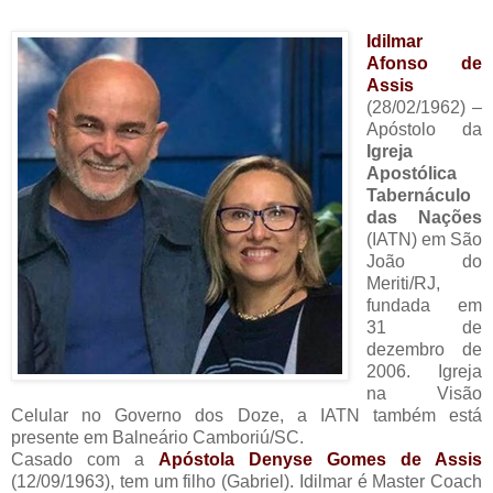
Idilmar
Afonso de
Assis
(28/02/1962) –
Apóstolo da
Igreja
Apostólica
Tabernáculo
das Nações
(IATN) em São
João do
Meriti/RJ,
fundada em
31 de
dezembro de
2006. Igreja
na Visão
Celular no Governo dos Doze, a IATN também está
presente em Balneário Camboriú/SC.
Casado com a
Apóstola Denyse Gomes de Assis
(12/09/1963), tem um filho (Gabriel). Idilmar é Master Coach