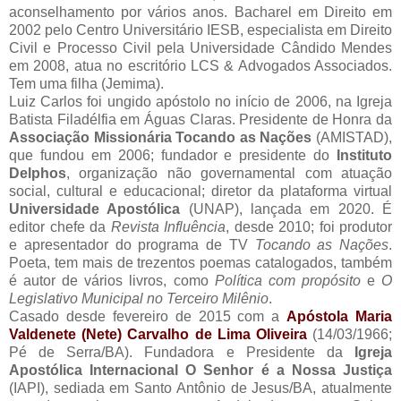
aconselhamento por vários anos. Bacharel em Direito em
2002 pelo Centro Universitário IESB, especialista em Direito
Civil e Processo Civil pela Universidade Cândido Mendes
em 2008, atua no escritório LCS & Advogados Associados.
Tem uma filha (Jemima).
Luiz Carlos foi ungido apóstolo no início de 2006, na Igreja
Batista Filadélfia em Águas Claras. Presidente de Honra da
Associação Missionária Tocando as Nações
(AMISTAD),
que fundou em 2006; fundador e presidente do
Instituto
Delphos
, organização não governamental com atuação
social, cultural e educacional; diretor da plataforma virtual
Universidade Apostólica
(UNAP), lançada em 2020. É
editor chefe da
Revista Influência
, desde 2010; foi produtor
e apresentador do programa de TV
Tocando as Nações
.
Poeta, tem mais de trezentos poemas catalogados, também
é autor de vários livros, como
Política com propósito
e
O
Legislativo Municipal no Terceiro Milênio
.
Casado desde fevereiro de 2015 com a
Apóstola Maria
Valdenete (Nete) Carvalho de Lima Oliveira
(14/03/1966;
Pé de Serra/BA). Fundadora e Presidente da
Igreja
Apostólica Internacional O Senhor é a Nossa Justiça
(IAPI), sediada em Santo Antônio de Jesus/BA, atualmente