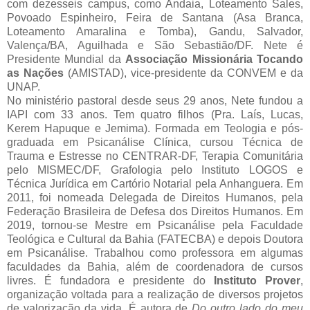
com dezesseis campus, como Andaia, Loteamento Sales,
Povoado Espinheiro, Feira de Santana (Asa Branca,
Loteamento Amaralina e Tomba), Gandu, Salvador,
Valença/BA, Aguilhada e São Sebastião/DF. Nete é
Presidente Mundial da
Associação Missionária Tocando
as Nações
(AMISTAD), vice-presidente da CONVEM e da
UNAP.
No ministério pastoral desde seus 29 anos, Nete fundou a
IAPI com 33 anos. Tem quatro filhos (Pra. Laís, Lucas,
Kerem Hapuque e Jemima). Formada em Teologia e pós-
graduada em Psicanálise Clínica, cursou Técnica de
Trauma e Estresse no CENTRAR-DF, Terapia Comunitária
pelo MISMEC/DF, Grafologia pelo Instituto LOGOS e
Técnica Jurídica em Cartório Notarial pela Anhanguera. Em
2011, foi nomeada Delegada de Direitos Humanos, pela
Federação Brasileira de Defesa dos Direitos Humanos. Em
2019, tornou-se Mestre em Psicanálise pela Faculdade
Teológica e Cultural da Bahia (FATECBA) e depois Doutora
em Psicanálise. Trabalhou como professora em algumas
faculdades da Bahia, além de coordenadora de cursos
livres. É fundadora e presidente do
Instituto Prover
,
organização voltada para a realização de diversos projetos
de valorização da vida. É autora de
Do outro lado do meu