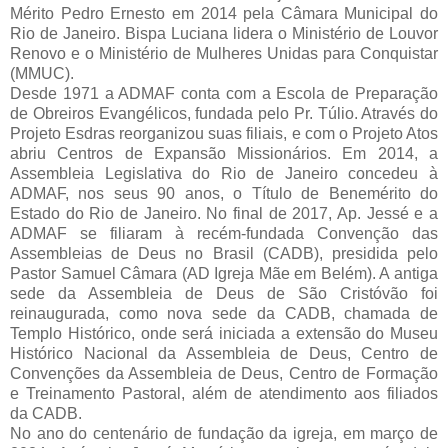
Mérito Pedro Ernesto em 2014 pela Câmara Municipal do
Rio de Janeiro. Bispa Luciana lidera o Ministério de Louvor
Renovo e o Ministério de Mulheres Unidas para Conquistar
(MMUC).
Desde 1971 a ADMAF conta com a Escola de Preparação
de Obreiros Evangélicos, fundada pelo Pr. Túlio. Através do
Projeto Esdras reorganizou suas filiais, e com o Projeto Atos
abriu Centros de Expansão Missionários. Em 2014, a
Assembleia Legislativa do Rio de Janeiro concedeu à
ADMAF, nos seus 90 anos, o Título de Benemérito do
Estado do Rio de Janeiro. No final de 2017, Ap. Jessé e a
ADMAF se filiaram à recém-fundada Convenção das
Assembleias de Deus no Brasil (CADB), presidida pelo
Pastor Samuel Câmara (AD Igreja Mãe em Belém). A antiga
sede da Assembleia de Deus de São Cristóvão foi
reinaugurada, como nova sede da CADB, chamada de
Templo Histórico, onde será iniciada a extensão do Museu
Histórico Nacional da Assembleia de Deus, Centro de
Convenções da Assembleia de Deus, Centro de Formação
e Treinamento Pastoral, além de atendimento aos filiados
da CADB.
No ano do centenário de fundação da igreja, em março de